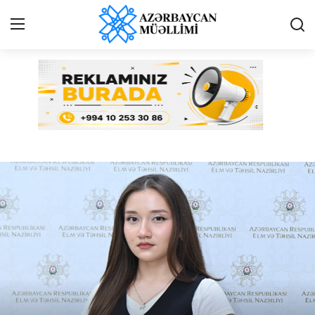
Azərbaycan müəllimi - Online qəzet
Giriş
Qeydiyyat
Qəzetə elan ver
Əlaqə
Haqqımızda
Reklam və elan
Biz kimik?
Bütün xəbərlər