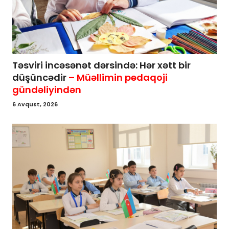
Təsviri incəsənət dərsində: Hər xətt bir
düşüncədir
– Müəllimin pedaqoji
gündəliyindən
6 Avqust, 2026