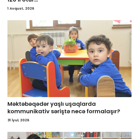
1 Avqust, 2026
Məktəbəqədər yaşlı uşaqlarda
kommunikativ səriştə necə formalaşır?
31 İyul, 2026