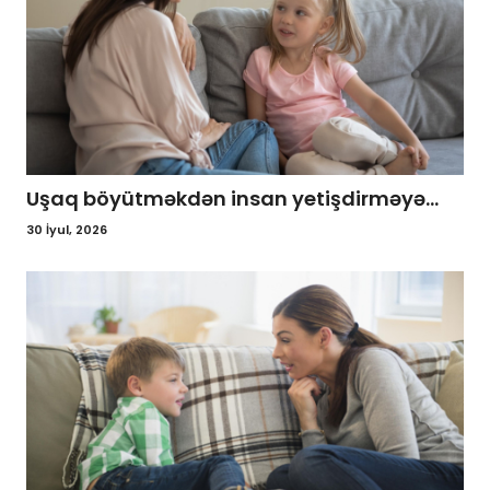
Uşaq böyütməkdən insan yetişdirməyə...
30 İyul, 2026