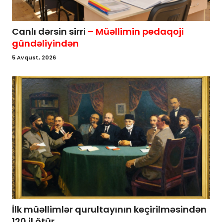
Canlı dərsin sirri
– Müəllimin pedaqoji
gündəliyindən
5 Avqust, 2026
İlk müəllimlər qurultayının keçirilməsindən
120 il ötür...