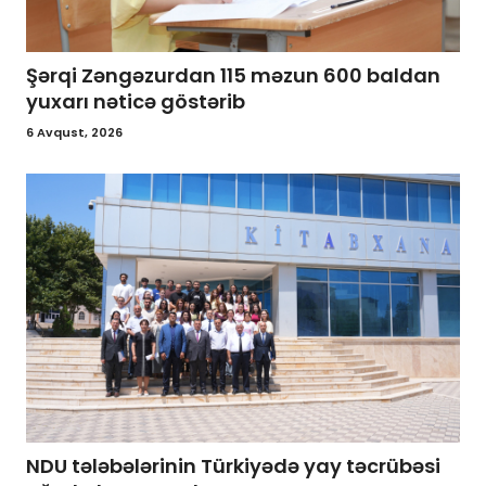
Şərqi Zəngəzurdan 115 məzun 600 baldan
yuxarı nəticə göstərib
6 Avqust, 2026
NDU tələbələrinin Türkiyədə yay təcrübəsi