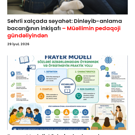
Sehrli xalçada səyahət: Dinləyib-anlama
bacarığının inkişafı
– Müəllimin pedaqoji
gündəliyindən
29 İyul, 2026