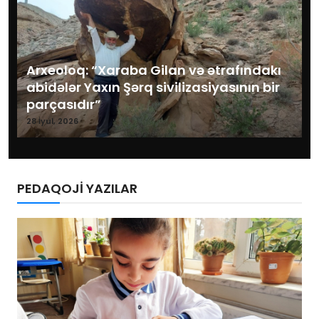
Arxeoloq: “Xaraba Gilan və ətrafındakı
abidələr Yaxın Şərq sivilizasiyasının bir
parçasıdır”
28 İyul, 2026
PEDAQOJİ YAZILAR