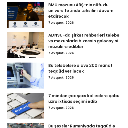
BMU məzunu ABŞ-nin nüfuzlu
universitetində təhsilini davam
etdirəcək
7 Avqust, 2026
ADNSU-da şirkət rəhbərləri tələbə
və məzunlarla biznesin gələcəyini
müzakirə ediblər
7 Avqust, 2026
Bu tələbələrə əlavə 200 manat
təqaüd veriləcək
7 Avqust, 2026
7 mindən çox şəxs kolleclərə qəbul
üzrə ixtisas seçimi edib
7 Avqust, 2026
Bu şəxslər Rumıniyada təqaüdlə