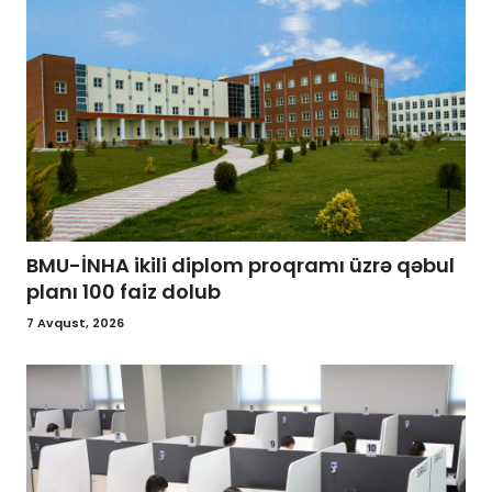
BMU-İNHA ikili diplom proqramı üzrə qəbul
planı 100 faiz dolub
7 Avqust, 2026