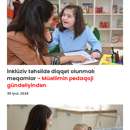
İnklüziv təhsildə diqqət olunmalı
məqamlar
– Müəllimin pedaqoji
gündəliyindən
30 İyul, 2026