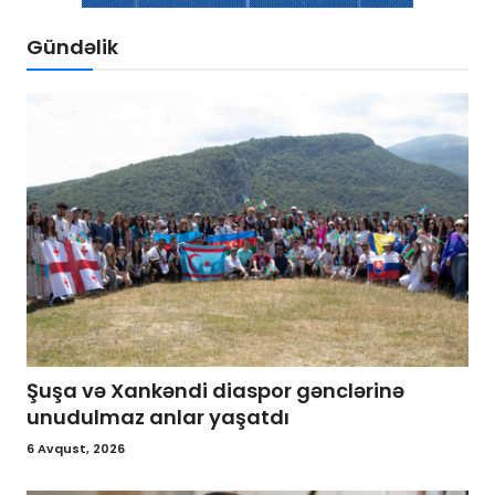
Gündəlik
Şuşa və Xankəndi diaspor gənclərinə
unudulmaz anlar yaşatdı
6 Avqust, 2026