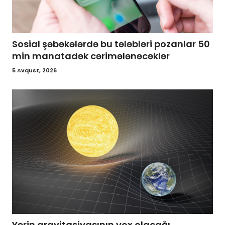
Sosial şəbəkələrdə bu tələbləri pozanlar 50
min manatadək cərimələnəcəklər
5 Avqust, 2026
Yerin qravitasiyasının yox olacağı