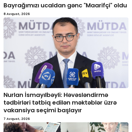
Bayrağımızı ucaldan gənc "Maarifçi" oldu
İctimai şura
8 Avqust, 2026
Dünya
Nurlan İsmayılbəyli: Həvəsləndirmə
tədbirləri tətbiq edilən məktəblər üzrə
vakansiya seçimi başlayır
7 Avqust, 2026