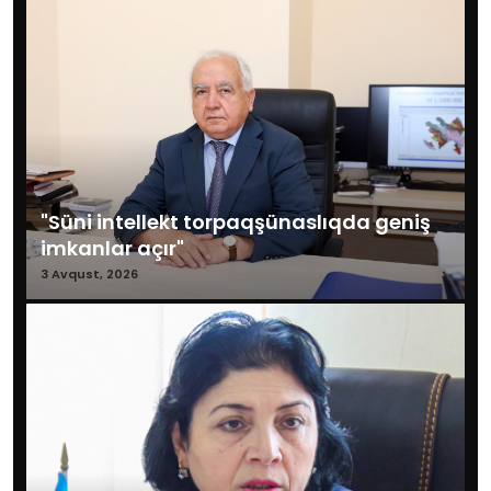
"Süni intellekt torpaqşünaslıqda geniş
imkanlar açır"
3 Avqust, 2026