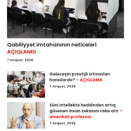
Qabiliyyət imtahanının nəticələri
AÇIQLANDI
7 Avqust, 2026
Gələcəyin prestijli ixtisasları
hansılardır?
– AÇIQLAMA
7 Avqust, 2026
Süni intellektə həddindən artıq
güvənən insan zəkasını riskə atır
–
amerikalı professor
7 Avqust, 2026