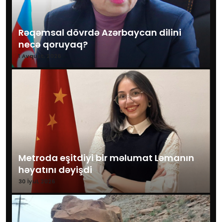
Rəqəmsal dövrdə Azərbaycan dilini
necə qoruyaq?
1 Avqust, 2026
Metroda eşitdiyi bir məlumat Ləmanın
həyatını dəyişdi
30 İyul, 2026