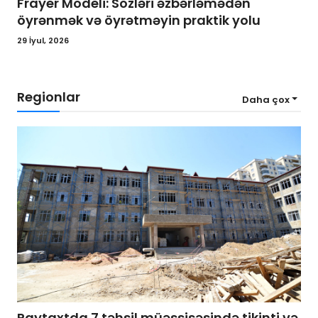
Frayer Modeli: Sözləri əzbərləmədən
öyrənmək və öyrətməyin praktik yolu
29 İyul, 2026
Regionlar
Daha çox
Paytaxtda 7 təhsil müəssisəsində tikinti və