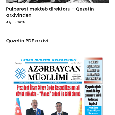
“Əxlaq qiymətləri” – Qəzetin arxivindən
27 May, 2025
Qəzetin PDF arxivi