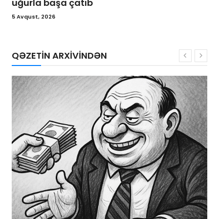
uğurla başa çatıb
5 Avqust, 2026
QƏZETİN ARXİVİNDƏN