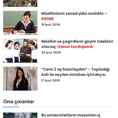
Müəllimlərin sənəd yükü azaldılır
–
RƏSMİ
15 İyul, 2026
Müəllim və şagirdlərin geyim tələbləri
olacaq:
Qanun təsdiqləndi
22 İyul, 2026
“Cəmi 2 ay hazırlaşdım” - Topladığı
balı ilə seçilən imtahan iştirakçısı
17 İyul, 2026
Önə çıxanlar
Bu universitetlərin məzunları iş