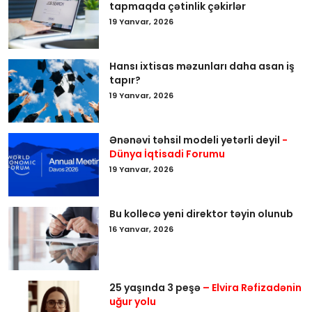
tapmaqda çətinlik çəkirlər
19 Yanvar, 2026
Hansı ixtisas məzunları daha asan iş
tapır?
19 Yanvar, 2026
Ənənəvi təhsil modeli yetərli deyil
-
Dünya İqtisadi Forumu
19 Yanvar, 2026
Bu kollecə yeni direktor təyin olunub
16 Yanvar, 2026
25 yaşında 3 peşə
– Elvira Rəfizadənin
uğur yolu