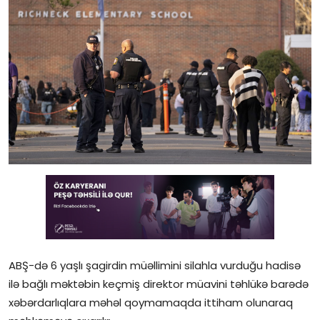
Gündəlik
Rəsmi
Təhsil
Müsahibə
Elm və innovasiya
Təhlil
Reportaj
Pedaqogika
ABŞ-də 6 yaşlı şagirdin müəllimini silahla vurduğu hadisə
Regionlar
ilə bağlı məktəbin keçmiş direktor müavini təhlükə barədə
xəbərdarlıqlara məhəl qoymamaqda ittiham olunaraq
Qəzetin PDF arxivi