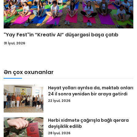
"Yay Fest"in “Kreativ AI” düşərgəsi başa çatıb
31 İyul, 2026
Ən çox oxunanlar
Həyat yolları ayrılsa da, məktəb onları
24 il sonra yenidən bir araya gətirdi
22 İyul, 2026
Hərbi xidmətə çağırışla bağlı qərara
dəyişiklik edilib
28 İyul, 2026