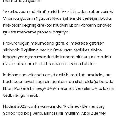
məhkəməyə çıxarılır.
İctimai şura
“Azərbaycan müəllimi” xarici KİV-ə istinadən xəbər verir ki,
Virciniya ştatının Nyuport Nyus şəhərində yerləşən ibtidai
Dünya
məktəbin keçmiş direktor müavini Eboni Parkerin cinayət
işi üzrə məhkəmə prosesi başlayır.
Prokurorluğun məlumatına görə, o, məktəbə gətirilən
silahdakı 8 güllənin hər biri üzrə uşaq təhlükəsizliyinə
laqeyd yanaşma maddəsi ilə ittiham olunur. Hər maddə
üzrə maksimum 5 il həbs cəzası nəzərdə tutulur.
İstintaq sənədlərində qeyd edilir ki, məktəb əməkdaşları
hadisədən əvvəl şagirdin çantasında silah olduğu barədə
Eboni Parkerə bir neçə dəfə məlumat versələr də, o, lazımi
tədbirlər görməyib.
Hadisə 2023-cü ilin yanvarında “Richneck Elementary
School”da baş verib. Birinci sinif müəllimi Abbi Zuerner