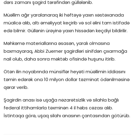
dərs zamanı şagird tərəfindən güllələnib.
Müəllim ağır yaralanaraq iki həftəyə yaxın xəstəxanada
müalicə alıb, altı əməliyyat keçirib və sol əlini tam istifadə
edə bilmir. Güllənin ürəyinə yaxın hissədən keçdiyi bildirilir.
Məhkəmə materiallarına əsasən, yaralı olmasına
baxmayaraq, Abbi Zuerner şagirdləri sinifdən çıxarmağa
nail olub, daha sonra məktəb ofisində huşunu itirib.
Ötən ilin noyabrında münsiflər heyəti müəllimin iddiasını
təmin edərək ona 10 milyon dollar təzminat ödənilməsinə
qərar verib.
Şagirdin anası isə uşağa nəzarətsizlik və silahla bağlı
federal ittihamlarla təxminən 4 il həbs cəzası alıb.
İstintaqa görə, uşaq silahı anasının çantasından götürüb.