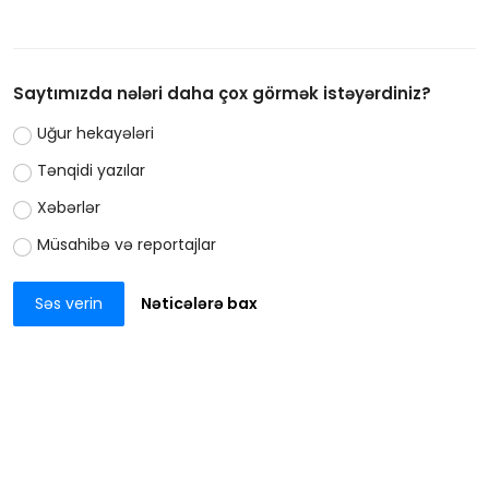
Saytımızda nələri daha çox görmək istəyərdiniz?
Uğur hekayələri
Tənqidi yazılar
Xəbərlər
Müsahibə və reportajlar
Səs verin
Nəticələrə bax