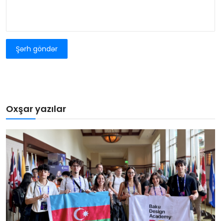
Şərh göndər
Oxşar yazılar