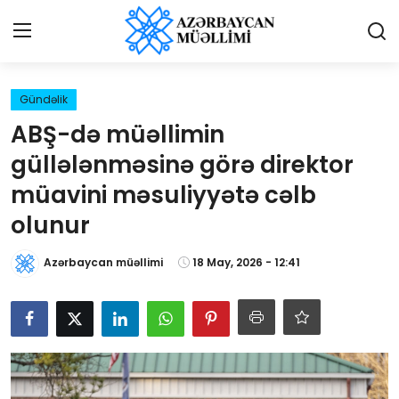
Giriş
Qeydiyyat
Gündəlik
ABŞ-də müəllimin
Qəzetə elan ver
güllələnməsinə görə direktor
Əlaqə
müavini məsuliyyətə cəlb
olunur
Haqqımızda
Azərbaycan müəllimi
18 May, 2026 - 12:41
Reklam və elan
Biz kimik?
Bütün xəbərlər