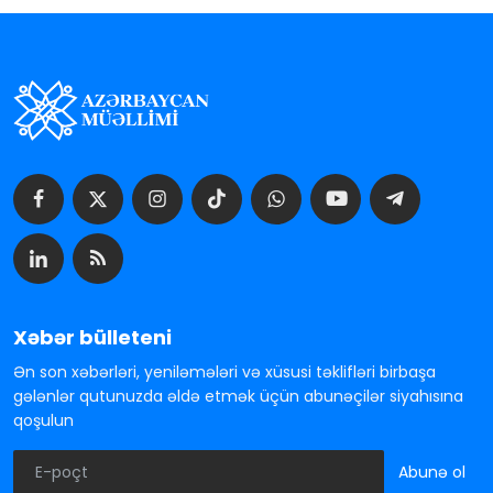
Xəbər bülleteni
Ən son xəbərləri, yeniləmələri və xüsusi təklifləri birbaşa
gələnlər qutunuzda əldə etmək üçün abunəçilər siyahısına
qoşulun
Abunə ol