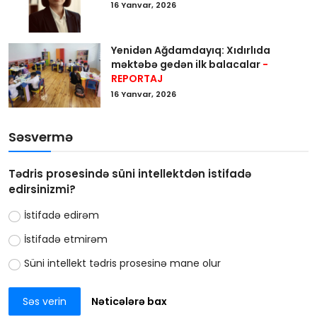
16 Yanvar, 2026
Yenidən Ağdamdayıq: Xıdırlıda
məktəbə gedən ilk balacalar
-
REPORTAJ
16 Yanvar, 2026
Səsvermə
Tədris prosesində süni intellektdən istifadə
edirsinizmi?
İstifadə edirəm
İstifadə etmirəm
Süni intellekt tədris prosesinə mane olur
Səs verin
Nəticələrə bax