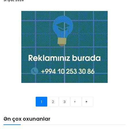
31 İyul, 2026
1
2
3
›
»
Ən çox oxunanlar