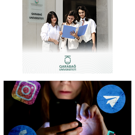
İctimai şura
Dünya