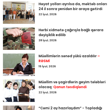
Həyat yolları ayrılsa da, məktəb onları
24 il sonra yenidən bir araya gətirdi
22 İyul, 2026
Hərbi xidmətə çağırışla bağlı qərara
dəyişiklik edilib
28 İyul, 2026
Müəllimlərin sənəd yükü azaldılır
–
RƏSMİ
15 İyul, 2026
Müəllim və şagirdlərin geyim tələbləri
olacaq:
Qanun təsdiqləndi
22 İyul, 2026
“Cəmi 2 ay hazırlaşdım” - Topladığı