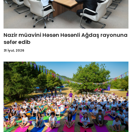
Nazir müavini Həsən Həsənli Ağdaş rayonuna
səfər edib
31 İyul, 2026