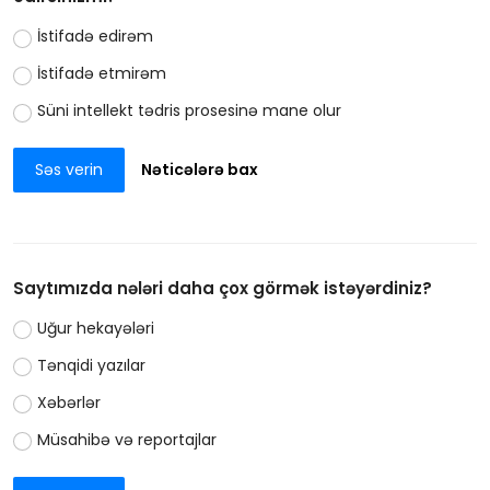
İstifadə edirəm
İstifadə etmirəm
Süni intellekt tədris prosesinə mane olur
Səs verin
Nəticələrə bax
Saytımızda nələri daha çox görmək istəyərdiniz?
Uğur hekayələri
Tənqidi yazılar
Xəbərlər
Müsahibə və reportajlar