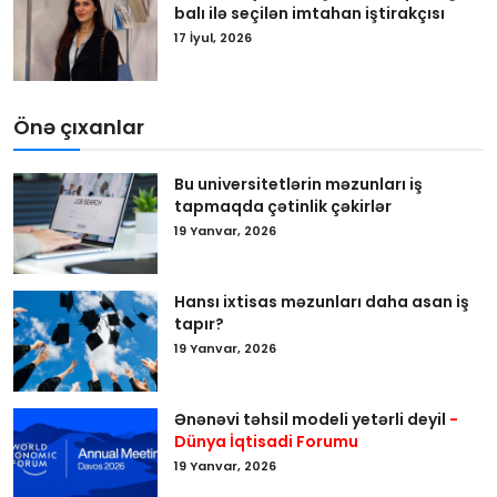
balı ilə seçilən imtahan iştirakçısı
17 İyul, 2026
Önə çıxanlar
Bu universitetlərin məzunları iş
tapmaqda çətinlik çəkirlər
19 Yanvar, 2026
Hansı ixtisas məzunları daha asan iş
tapır?
19 Yanvar, 2026
Ənənəvi təhsil modeli yetərli deyil
-
Dünya İqtisadi Forumu
19 Yanvar, 2026