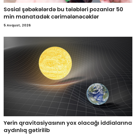
Sosial şəbəkələrdə bu tələbləri pozanlar 50
min manatadək cərimələnəcəklər
5 Avqust, 2026
Yerin qravitasiyasının yox olacağı iddialarına
aydınlıq gətirilib