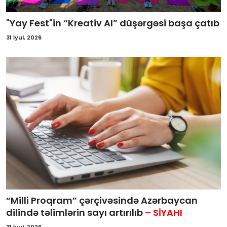
"Yay Fest"in “Kreativ AI” düşərgəsi başa çatıb
31 İyul, 2026
“Milli Proqram” çərçivəsində Azərbaycan
dilində təlimlərin sayı artırılıb
– SİYAHI