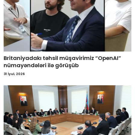
Britaniyadakı təhsil müşavirimiz “OpenAI”
nümayəndələri ilə görüşüb
31 İyul, 2026