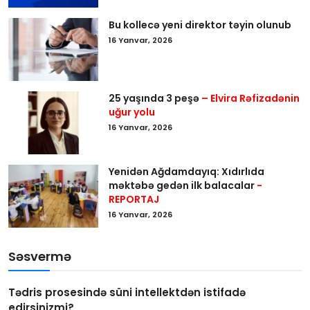
Bu kollecə yeni direktor təyin olunub
16 Yanvar, 2026
25 yaşında 3 peşə
– Elvira Rəfizadənin
uğur yolu
16 Yanvar, 2026
Yenidən Ağdamdayıq: Xıdırlıda
məktəbə gedən ilk balacalar
-
REPORTAJ
16 Yanvar, 2026
Səsvermə
Tədris prosesində süni intellektdən istifadə
edirsinizmi?