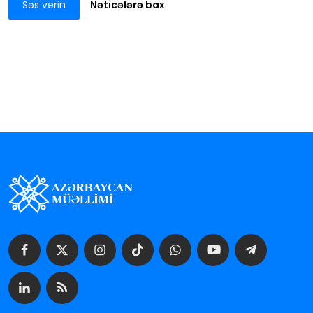
Səs verin
Nəticələrə bax