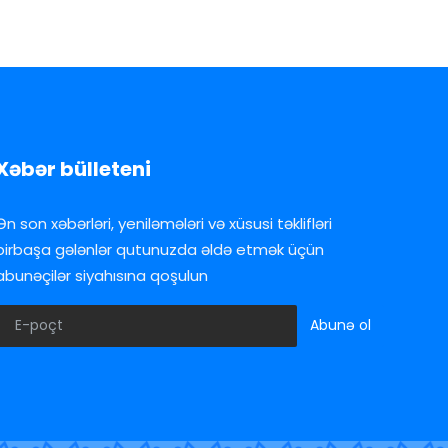
Xəbər bülleteni
Ən son xəbərləri, yeniləmələri və xüsusi təklifləri
birbaşa gələnlər qutunuzda əldə etmək üçün
abunəçilər siyahısına qoşulun
Abunə ol