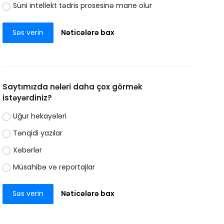
Süni intellekt tədris prosesinə mane olur
Səs verin
Nəticələrə bax
Saytımızda nələri daha çox görmək
istəyərdiniz?
Uğur hekayələri
Tənqidi yazılar
Xəbərlər
Müsahibə və reportajlar
Səs verin
Nəticələrə bax