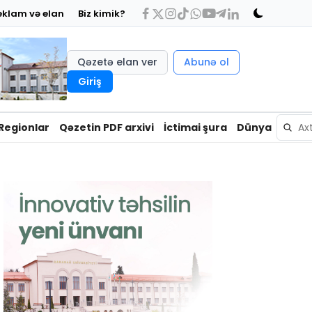
eklam və elan
Biz kimik?
Qəzetə elan ver
Abunə ol
Giriş
Regionlar
Qəzetin PDF arxivi
İctimai şura
Dünya