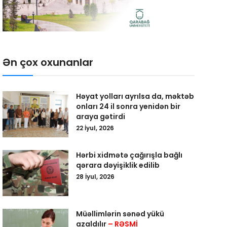
Ən çox oxunanlar
Həyat yolları ayrılsa da, məktəb
onları 24 il sonra yenidən bir
araya gətirdi
22 İyul, 2026
Hərbi xidmətə çağırışla bağlı
qərara dəyişiklik edilib
28 İyul, 2026
Müəllimlərin sənəd yükü
azaldılır
– RƏSMİ