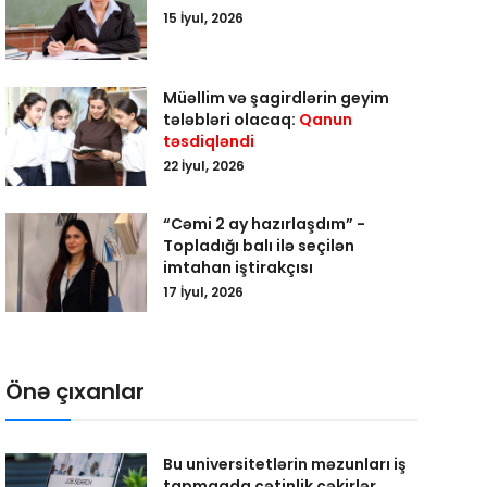
15 İyul, 2026
Müəllim və şagirdlərin geyim
tələbləri olacaq:
Qanun
təsdiqləndi
22 İyul, 2026
“Cəmi 2 ay hazırlaşdım” -
Topladığı balı ilə seçilən
imtahan iştirakçısı
17 İyul, 2026
Önə çıxanlar
Bu universitetlərin məzunları iş
tapmaqda çətinlik çəkirlər