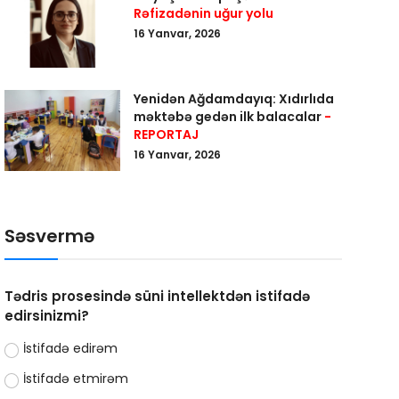
Rəfizadənin uğur yolu
16 Yanvar, 2026
Yenidən Ağdamdayıq: Xıdırlıda
məktəbə gedən ilk balacalar
-
REPORTAJ
16 Yanvar, 2026
Səsvermə
Tədris prosesində süni intellektdən istifadə
edirsinizmi?
İstifadə edirəm
İstifadə etmirəm