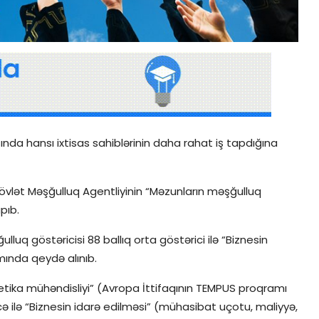
ında hansı ixtisas sahiblərinin daha rahat iş tapdığına
 Dövlət Məşğulluq Agentliyinin “Məzunların məşğulluq
pıb.
uq göstəricisi 88 ballıq orta göstərici ilə “Biznesin
amında qeydə alınıb.
ergetika mühəndisliyi” (Avropa İttifaqının TEMPUS proqramı
cə ilə “Biznesin idarə edilməsi” (mühasibat uçotu, maliyyə,