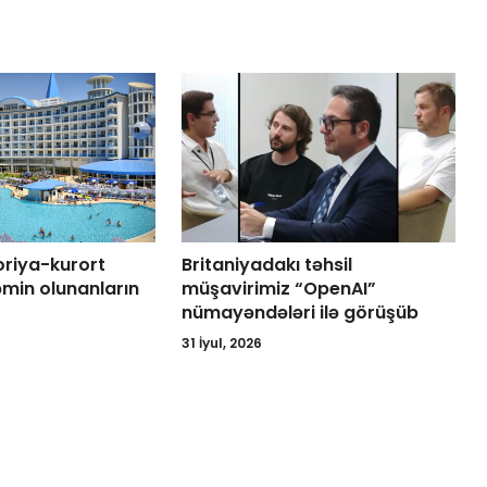
oriya-kurort
Britaniyadakı təhsil
təmin olunanların
müşavirimiz “OpenAI”
nümayəndələri ilə görüşüb
31 İyul, 2026