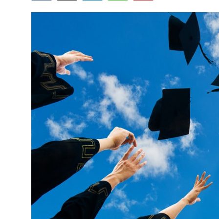
Gündəlik
Rəsmi
Təhsil
Müsahibə
Elm və innovasiya
Təhlil
Reportaj
Pedaqogika
Regionlar