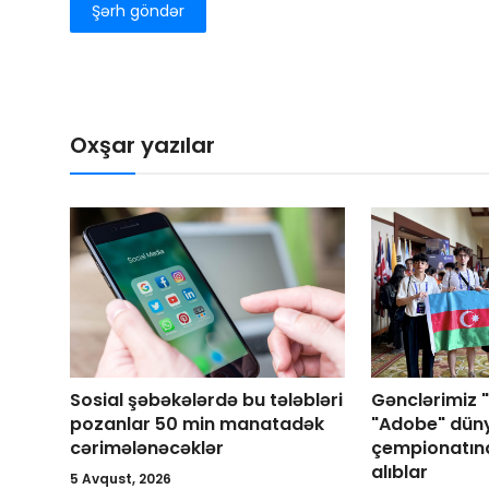
Şərh göndər
Oxşar yazılar
Sosial şəbəkələrdə bu tələbləri
Gənclərimiz 
pozanlar 50 min manatadək
"Adobe" dün
cərimələnəcəklər
çempionatın
alıblar
5 Avqust, 2026