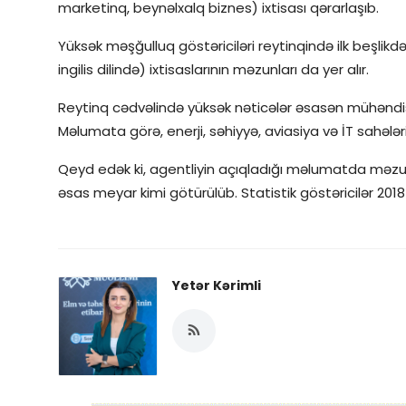
marketinq, beynəlxalq biznes) ixtisası qərarlaşıb.
Yüksək məşğulluq göstəriciləri reytinqində ilk beşlikd
ingilis dilində) ixtisaslarının məzunları da yer alır.
Reytinq cədvəlində yüksək nəticələr əsasən mühəndisl
Məlumata görə, enerji, səhiyyə, aviasiya və İT sahələ
Qeyd edək ki, agentliyin açıqladığı məlumatda məzunl
əsas meyar kimi götürülüb. Statistik göstəricilər 2018
Yetər Kərimli