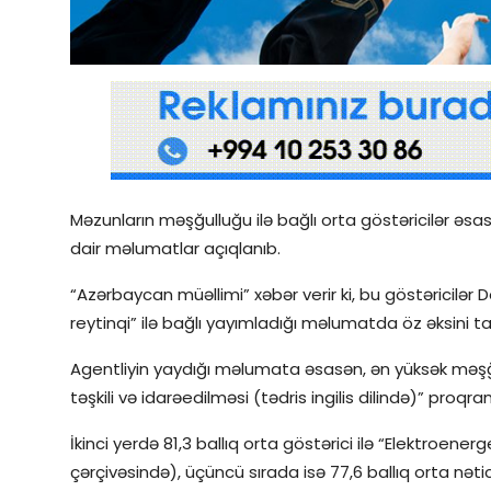
Qəzetin PDF arxivi
İctimai şura
Dünya
Məzunların məşğulluğu ilə bağlı orta göstəricilər əsas
dair məlumatlar açıqlanıb.
“Azərbaycan müəllimi” xəbər verir ki, bu göstəricilər
reytinqi” ilə bağlı yayımladığı məlumatda öz əksini ta
Agentliyin yaydığı məlumata əsasən, ən yüksək məşğull
təşkili və idarəedilməsi (tədris ingilis dilində)” proqr
İkinci yerdə 81,3 ballıq orta göstərici ilə “Elektroen
çərçivəsində), üçüncü sırada isə 77,6 ballıq orta nəti