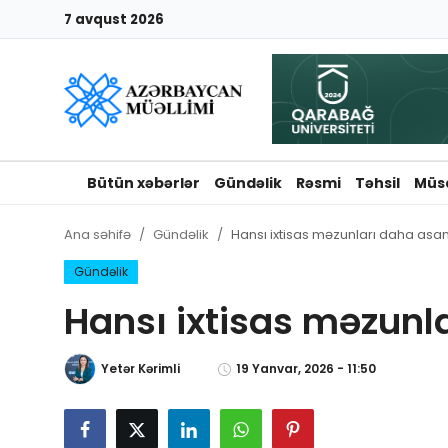
7 avqust 2026
Giriş
Qeydiyyat
Qəzetə elan ver
Bütün xəbərlər
Gündəlik
Rəsmi
Təhsil
Müs
Əlaqə
Ana səhifə
Gündəlik
Hansı ixtisas məzunları daha asan 
Haqqımızda
Gündəlik
Hansı ixtisas məzunla
Reklam və elan
Yetər Kərimli
19 Yanvar, 2026 - 11:50
Biz kimik?
Bütün xəbərlər