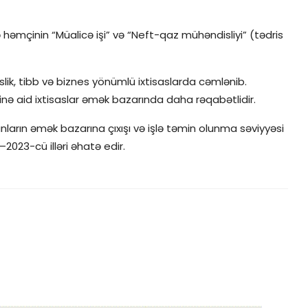
ə həmçinin “Müalicə işi” və “Neft-qaz mühəndisliyi” (tədris
ik, tibb və biznes yönümlü ixtisaslarda cəmlənib.
rinə aid ixtisaslar əmək bazarında daha rəqabətlidir.
arın əmək bazarına çıxışı və işlə təmin olunma səviyyəsi
–2023-cü illəri əhatə edir.