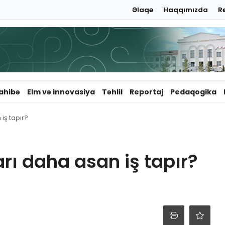
Əlaqə
Haqqımızda
R
ahibə
Elm və innovasiya
Təhlil
Reportaj
Pedaqogika
iş tapır?
rı daha asan iş tapır?