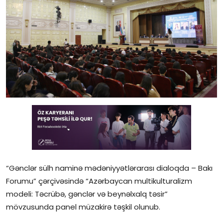
Gündəlik
Rəsmi
Təhsil
Müsahibə
Elm və innovasiya
Təhlil
Reportaj
“Gənclər sülh naminə mədəniyyətlərarası dialoqda – Bakı
Pedaqogika
Forumu” çərçivəsində “Azərbaycan multikulturalizm
Regionlar
modeli: Təcrübə, gənclər və beynəlxalq təsir”
mövzusunda panel müzakirə təşkil olunub.
Qəzetin PDF arxivi