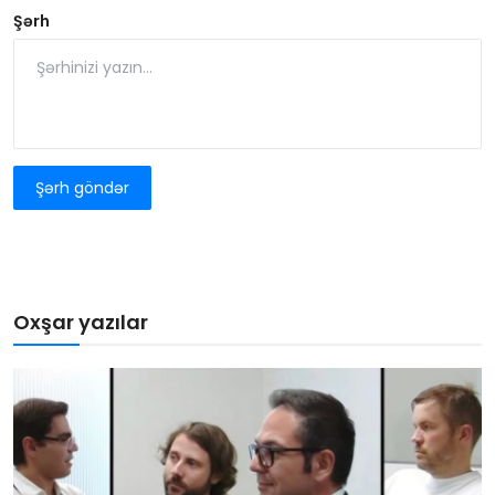
Şərh
Şərh göndər
Oxşar yazılar