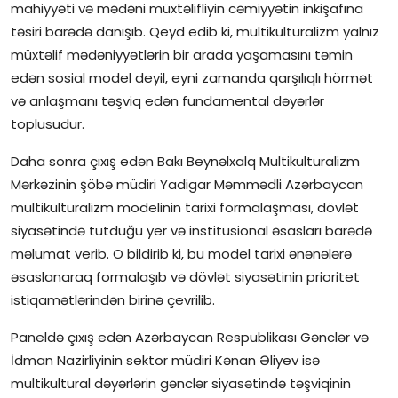
mahiyyəti və mədəni müxtəlifliyin cəmiyyətin inkişafına
təsiri barədə danışıb. Qeyd edib ki, multikulturalizm yalnız
müxtəlif mədəniyyətlərin bir arada yaşamasını təmin
edən sosial model deyil, eyni zamanda qarşılıqlı hörmət
və anlaşmanı təşviq edən fundamental dəyərlər
toplusudur.
Daha sonra çıxış edən Bakı Beynəlxalq Multikulturalizm
Mərkəzinin şöbə müdiri Yadigar Məmmədli Azərbaycan
multikulturalizm modelinin tarixi formalaşması, dövlət
siyasətində tutduğu yer və institusional əsasları barədə
məlumat verib. O bildirib ki, bu model tarixi ənənələrə
əsaslanaraq formalaşıb və dövlət siyasətinin prioritet
istiqamətlərindən birinə çevrilib.
Paneldə çıxış edən Azərbaycan Respublikası Gənclər və
İdman Nazirliyinin sektor müdiri Kənan Əliyev isə
multikultural dəyərlərin gənclər siyasətində təşviqinin