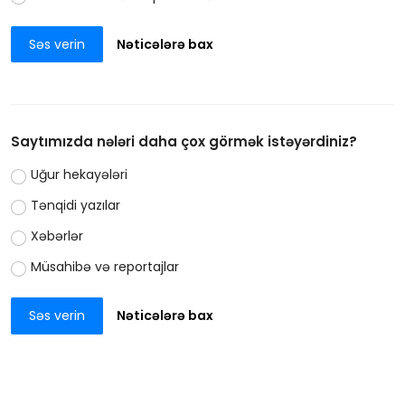
Səs verin
Nəticələrə bax
Saytımızda nələri daha çox görmək istəyərdiniz?
Uğur hekayələri
Tənqidi yazılar
Xəbərlər
Müsahibə və reportajlar
Səs verin
Nəticələrə bax