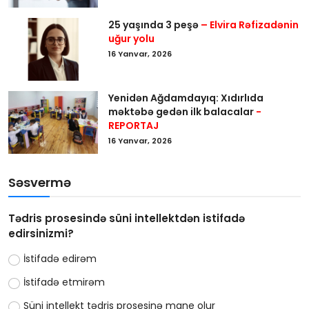
25 yaşında 3 peşə
– Elvira Rəfizadənin
uğur yolu
16 Yanvar, 2026
Yenidən Ağdamdayıq: Xıdırlıda
məktəbə gedən ilk balacalar
-
REPORTAJ
16 Yanvar, 2026
Səsvermə
Tədris prosesində süni intellektdən istifadə
edirsinizmi?
İstifadə edirəm
İstifadə etmirəm
Süni intellekt tədris prosesinə mane olur