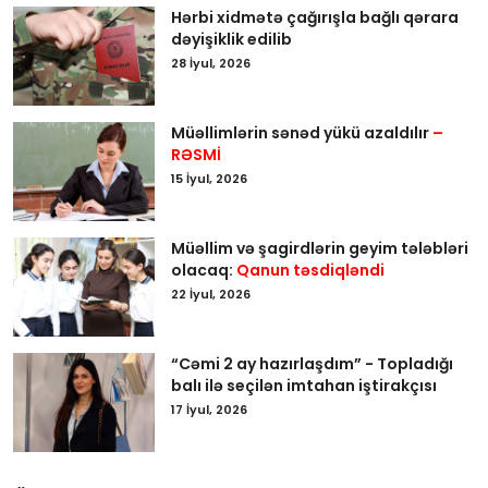
Hərbi xidmətə çağırışla bağlı qərara
dəyişiklik edilib
28 İyul, 2026
Müəllimlərin sənəd yükü azaldılır
–
RƏSMİ
15 İyul, 2026
Müəllim və şagirdlərin geyim tələbləri
olacaq:
Qanun təsdiqləndi
22 İyul, 2026
“Cəmi 2 ay hazırlaşdım” - Topladığı
balı ilə seçilən imtahan iştirakçısı
17 İyul, 2026