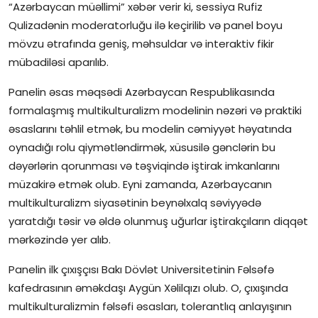
“Azərbaycan müəllimi” xəbər verir ki, sessiya Rufiz
İctimai şura
Qulizadənin moderatorluğu ilə keçirilib və panel boyu
mövzu ətrafında geniş, məhsuldar və interaktiv fikir
Dünya
mübadiləsi aparılıb.
Panelin əsas məqsədi Azərbaycan Respublikasında
formalaşmış multikulturalizm modelinin nəzəri və praktiki
əsaslarını təhlil etmək, bu modelin cəmiyyət həyatında
oynadığı rolu qiymətləndirmək, xüsusilə gənclərin bu
dəyərlərin qorunması və təşviqində iştirak imkanlarını
müzakirə etmək olub. Eyni zamanda, Azərbaycanın
multikulturalizm siyasətinin beynəlxalq səviyyədə
yaratdığı təsir və əldə olunmuş uğurlar iştirakçıların diqqət
mərkəzində yer alıb.
Panelin ilk çıxışçısı Bakı Dövlət Universitetinin Fəlsəfə
kafedrasının əməkdaşı Aygün Xəlilqızı olub. O, çıxışında
multikulturalizmin fəlsəfi əsasları, tolerantlıq anlayışının