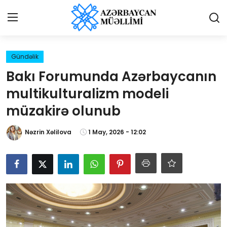
Giriş
Qeydiyyat
Gündəlik
Bakı Forumunda Azərbaycanın
Qəzetə elan ver
multikulturalizm modeli
Əlaqə
müzakirə olunub
Haqqımızda
Nəzrin Xəlilova
1 May, 2026 - 12:02
Reklam və elan
Biz kimik?
Bütün xəbərlər