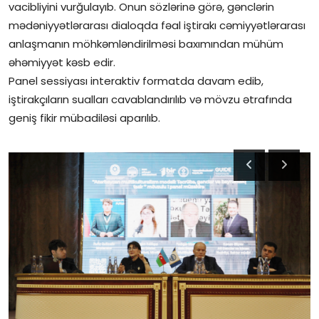
vacibliyini vurğulayıb. Onun sözlərinə görə, gənclərin
mədəniyyətlərarası dialoqda fəal iştirakı cəmiyyətlərarası
anlaşmanın möhkəmləndirilməsi baxımından mühüm
əhəmiyyət kəsb edir.
Panel sessiyası interaktiv formatda davam edib,
iştirakçıların sualları cavablandırılıb və mövzu ətrafında
geniş fikir mübadiləsi aparılıb.