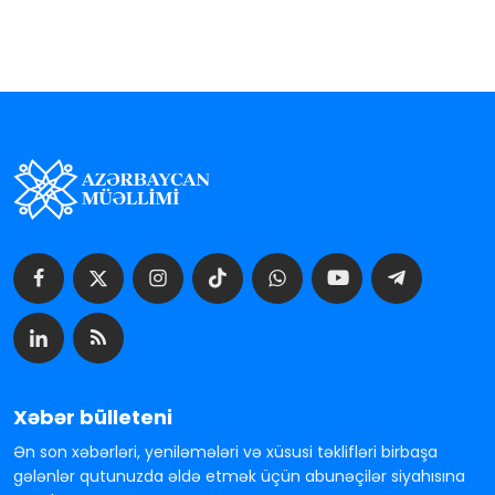
Xəbər bülleteni
Ən son xəbərləri, yeniləmələri və xüsusi təklifləri birbaşa
gələnlər qutunuzda əldə etmək üçün abunəçilər siyahısına