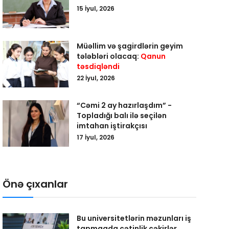
15 İyul, 2026
Müəllim və şagirdlərin geyim
tələbləri olacaq:
Qanun
təsdiqləndi
22 İyul, 2026
“Cəmi 2 ay hazırlaşdım” -
Topladığı balı ilə seçilən
imtahan iştirakçısı
17 İyul, 2026
Önə çıxanlar
Bu universitetlərin məzunları iş
tapmaqda çətinlik çəkirlər