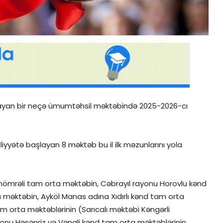
şlayan bir neçə ümumtəhsil məktəbində 2025-2026-cı
liyyətə başlayan 8 məktəb bu il ilk məzunlarını yola
nömrəli tam orta məktəbin, Cəbrayıl rayonu Horovlu kənd
məktəbin, Ayköl Manas adına Xıdırlı kənd tam orta
m orta məktəblərinin (Sarıcalı məktəbi Kəngərli
yonu Həsənriz və Vəngli kənd tam orta məktəblərinin