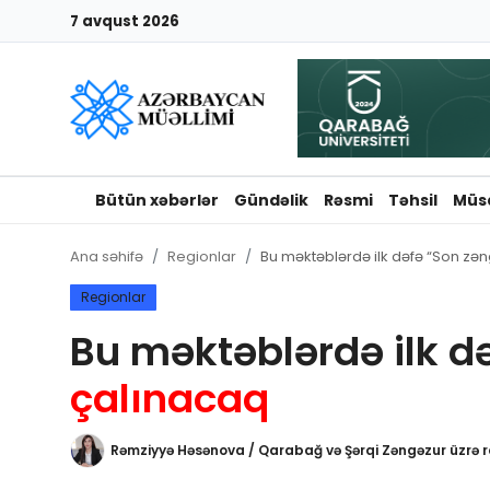
7 avqust 2026
Giriş
Qeydiyyat
Qəzetə elan ver
Bütün xəbərlər
Gündəlik
Rəsmi
Təhsil
Müs
Əlaqə
Ana səhifə
Regionlar
Bu məktəblərdə ilk dəfə “Son zə
Haqqımızda
Regionlar
Bu məktəblərdə ilk d
Reklam və elan
çalınacaq
Biz kimik?
Rəmziyyə Həsənova / Qarabağ və Şərqi Zəngəzur üzrə r
Bütün xəbərlər