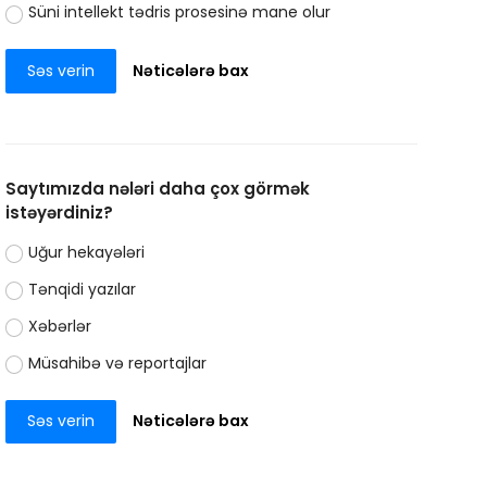
Süni intellekt tədris prosesinə mane olur
Səs verin
Nəticələrə bax
Saytımızda nələri daha çox görmək
istəyərdiniz?
Uğur hekayələri
Tənqidi yazılar
Xəbərlər
Müsahibə və reportajlar
Səs verin
Nəticələrə bax