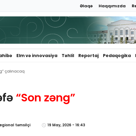
Əlaqə
Haqqımızda
R
ahibə
Elm və innovasiya
Təhlil
Reportaj
Pedaqogika
ng” çalınacaq
əfə
“Son zəng”
egional təmsilçi
19 May, 2026 - 16:43