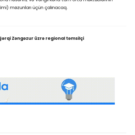
kimi) məzunları üçün çalınacaq.
ərqi Zəngəzur üzrə regional təmsilçi