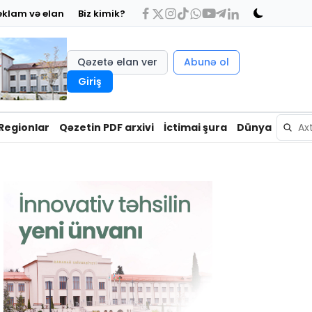
eklam və elan
Biz kimik?
Qəzetə elan ver
Abunə ol
Giriş
Regionlar
Qəzetin PDF arxivi
İctimai şura
Dünya