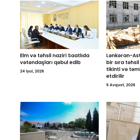
Elm və təhsil naziri Saatlıda
Lənkəran-As
vətəndaşları qəbul edib
bir sıra təhs
tikinti və təm
24 İyul, 2026
etdirilir
5 Avqust, 2026