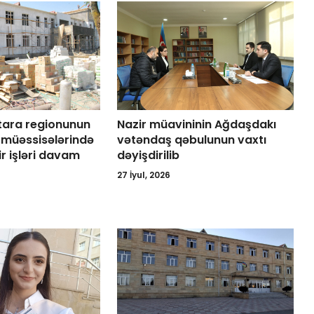
tara regionunun
Nazir müavininin Ağdaşdakı
il müəssisələrində
vətəndaş qəbulunun vaxtı
ir işləri davam
dəyişdirilib
27 İyul, 2026