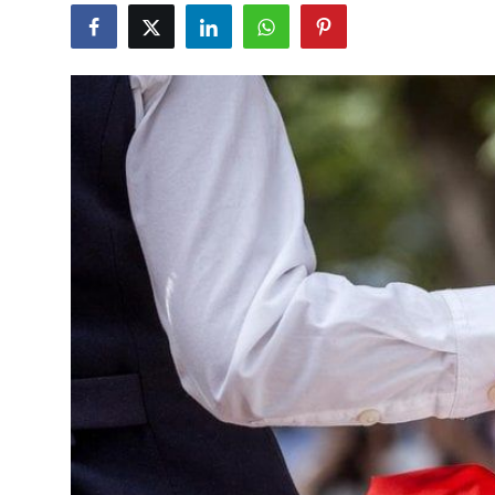
Gündəlik
Rəsmi
Təhsil
Müsahibə
Elm və innovasiya
Təhlil
Reportaj
Pedaqogika
Regionlar