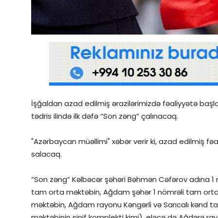
Qəzetin PDF arxivi
İctimai şura
Dünya
İşğaldan azad edilmiş ərazilərimizdə fəaliyyətə ba
tədris ilində ilk dəfə “Son zəng” çalınacaq.
"Azərbaycan müəllimi" xəbər verir ki, azad edilmiş fəa
salacaq.
“Son zəng” Kəlbəcər şəhəri Bəhmən Cəfərov adına 1 
tam orta məktəbin, Ağdam şəhər 1 nömrəli tam orta 
məktəbin, Ağdam rayonu Kəngərli və Sarıcalı kənd ta
məktəbinin sinif komplekti kimi), eləcə də Ağdərə ra