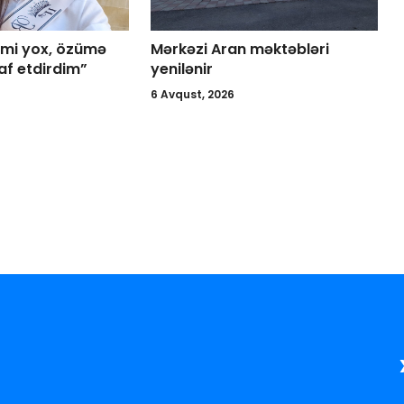
imi yox, özümə
Mərkəzi Aran məktəbləri
af etdirdim”
yenilənir
6 Avqust, 2026