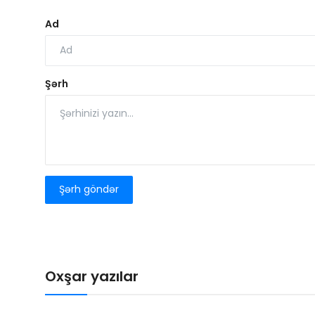
Ad
Şərh
Şərh göndər
Oxşar yazılar