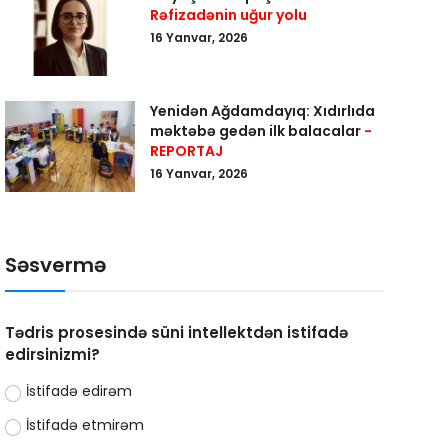
Rəfizadənin uğur yolu
16 Yanvar, 2026
Yenidən Ağdamdayıq: Xıdırlıda
məktəbə gedən ilk balacalar
-
REPORTAJ
16 Yanvar, 2026
Səsvermə
Tədris prosesində süni intellektdən istifadə
edirsinizmi?
İstifadə edirəm
İstifadə etmirəm