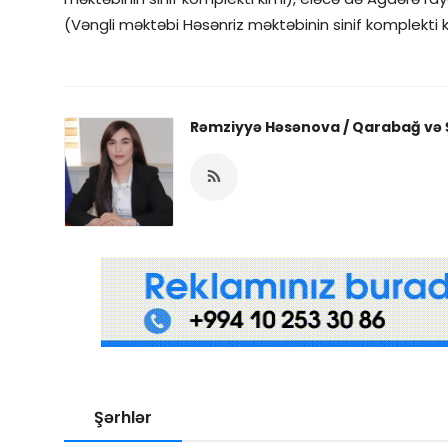
(Vəngli məktəbi Həsənriz məktəbinin sinif komplekti 
Rəmziyyə Həsənova / Qarabağ və Ş
Şərhlər