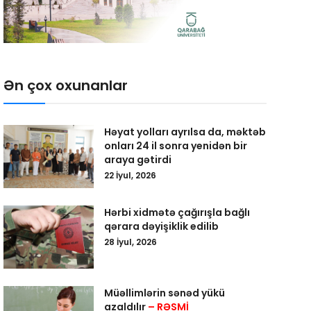
Ən çox oxunanlar
Həyat yolları ayrılsa da, məktəb
onları 24 il sonra yenidən bir
araya gətirdi
22 İyul, 2026
Hərbi xidmətə çağırışla bağlı
qərara dəyişiklik edilib
28 İyul, 2026
Müəllimlərin sənəd yükü
azaldılır
– RƏSMİ