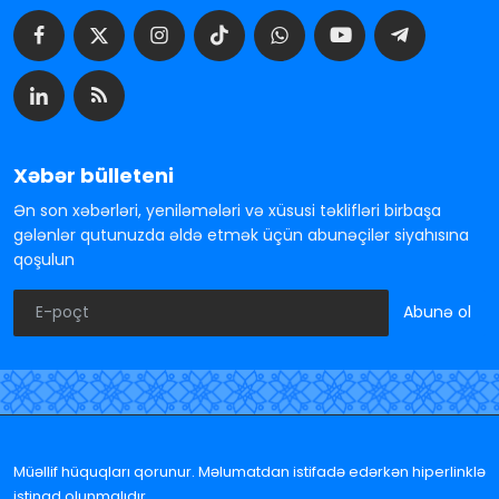
Xəbər bülleteni
Ən son xəbərləri, yeniləmələri və xüsusi təklifləri birbaşa
gələnlər qutunuzda əldə etmək üçün abunəçilər siyahısına
qoşulun
Abunə ol
Müəllif hüquqları qorunur. Məlumatdan istifadə edərkən hiperlinklə
istinad olunmalıdır.