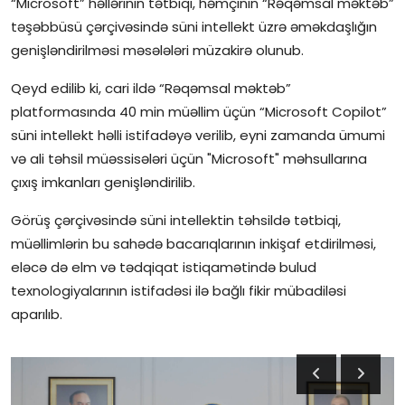
“Microsoft” həllərinin tətbiqi, həmçinin “Rəqəmsal məktəb”
təşəbbüsü çərçivəsində süni intellekt üzrə əməkdaşlığın
İctimai şura
genişləndirilməsi məsələləri müzakirə olunub.
Dünya
Qeyd edilib ki, cari ildə “Rəqəmsal məktəb”
platformasında 40 min müəllim üçün “Microsoft Copilot”
süni intellekt həlli istifadəyə verilib, eyni zamanda ümumi
və ali təhsil müəssisələri üçün "Microsoft" məhsullarına
çıxış imkanları genişləndirilib.
Görüş çərçivəsində süni intellektin təhsildə tətbiqi,
müəllimlərin bu sahədə bacarıqlarının inkişaf etdirilməsi,
eləcə də elm və tədqiqat istiqamətində bulud
texnologiyalarının istifadəsi ilə bağlı fikir mübadiləsi
aparılıb.