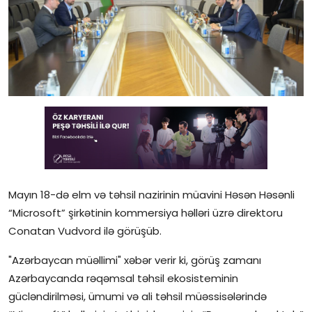
Gündəlik
Rəsmi
Təhsil
Müsahibə
Elm və innovasiya
Təhlil
Mayın 18-də elm və təhsil nazirinin müavini Həsən Həsənli
Reportaj
“Microsoft” şirkətinin kommersiya həlləri üzrə direktoru
Conatan Vudvord ilə görüşüb.
Pedaqogika
"Azərbaycan müəllimi" xəbər verir ki, görüş zamanı
Regionlar
Azərbaycanda rəqəmsal təhsil ekosisteminin
gücləndirilməsi, ümumi və ali təhsil müəssisələrində
Qəzetin PDF arxivi