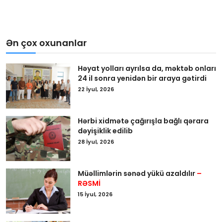
Ən çox oxunanlar
Həyat yolları ayrılsa da, məktəb onları
24 il sonra yenidən bir araya gətirdi
22 İyul, 2026
Hərbi xidmətə çağırışla bağlı qərara
dəyişiklik edilib
28 İyul, 2026
Müəllimlərin sənəd yükü azaldılır
–
RƏSMİ
15 İyul, 2026