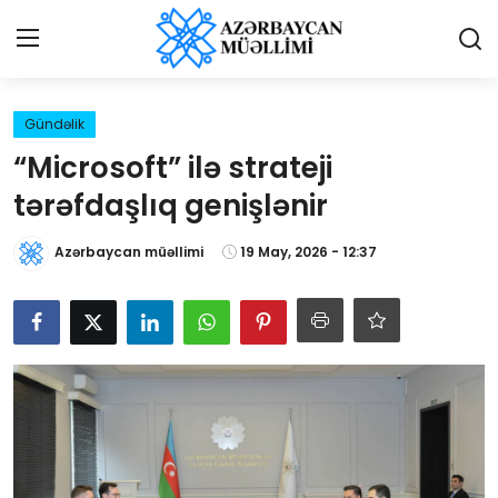
Giriş
Qeydiyyat
Gündəlik
“Microsoft” ilə strateji
Qəzetə elan ver
tərəfdaşlıq genişlənir
Əlaqə
Azərbaycan müəllimi
19 May, 2026 - 12:37
Haqqımızda
Reklam və elan
Biz kimik?
Bütün xəbərlər