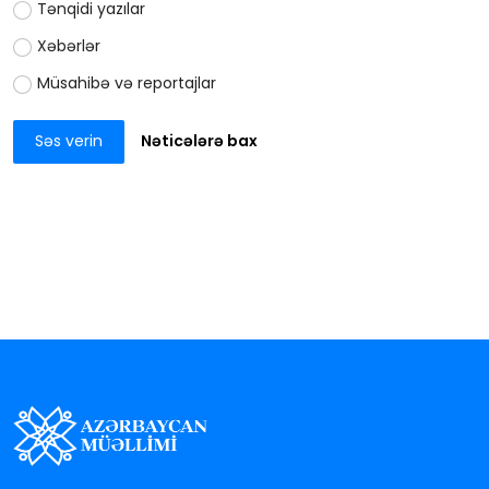
Tənqidi yazılar
Xəbərlər
Müsahibə və reportajlar
Səs verin
Nəticələrə bax