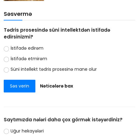
Səsvermə
Tədris prosesində süni intellektdən istifadə
edirsinizmi?
İstifadə edirəm
İstifadə etmirəm
Süni intellekt tədris prosesinə mane olur
Səs verin
Nəticələrə bax
Saytımızda nələri daha çox görmək istəyərdiniz?
Uğur hekayələri