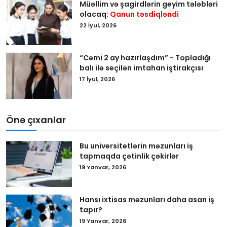
Müəllim və şagirdlərin geyim tələbləri
olacaq:
Qanun təsdiqləndi
22 İyul, 2026
“Cəmi 2 ay hazırlaşdım” - Topladığı
balı ilə seçilən imtahan iştirakçısı
17 İyul, 2026
Önə çıxanlar
Bu universitetlərin məzunları iş
tapmaqda çətinlik çəkirlər
19 Yanvar, 2026
Hansı ixtisas məzunları daha asan iş
tapır?
19 Yanvar, 2026