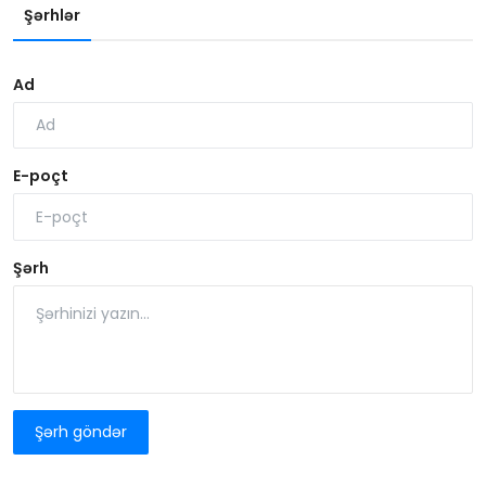
Şərhlər
Ad
E-poçt
Şərh
Şərh göndər