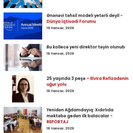
Ənənəvi təhsil modeli yetərli deyil
-
Dünya İqtisadi Forumu
19 Yanvar, 2026
Bu kollecə yeni direktor təyin olunub
16 Yanvar, 2026
25 yaşında 3 peşə
– Elvira Rəfizadənin
uğur yolu
16 Yanvar, 2026
Yenidən Ağdamdayıq: Xıdırlıda
məktəbə gedən ilk balacalar
-
REPORTAJ
16 Yanvar, 2026