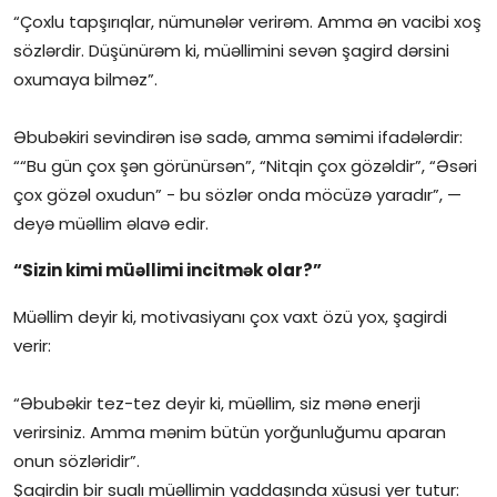
“Çoxlu tapşırıqlar, nümunələr verirəm. Amma ən vacibi xoş
sözlərdir. Düşünürəm ki, müəllimini sevən şagird dərsini
oxumaya bilməz”.
Əbubəkiri sevindirən isə sadə, amma səmimi ifadələrdir:
““Bu gün çox şən görünürsən”, “Nitqin çox gözəldir”, “Əsəri
çox gözəl oxudun” - bu sözlər onda möcüzə yaradır”, —
deyə müəllim əlavə edir.
“Sizin kimi müəllimi incitmək olar?”
Müəllim deyir ki, motivasiyanı çox vaxt özü yox, şagirdi
verir:
“Əbubəkir tez-tez deyir ki, müəllim, siz mənə enerji
verirsiniz. Amma mənim bütün yorğunluğumu aparan
onun sözləridir”.
Şagirdin bir sualı müəllimin yaddaşında xüsusi yer tutur: