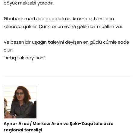
böyük məktəbi yaradır.
Əbubəkir məktəbə gedə bilmir. Amma o, təhsildən
kənarda qalmır. Çünki onun evinə gələn bir müəllim var.
Və bəzən bir uşağın taleyini dəyişən ən güclü cümlə sadə
olur:
“Artıq tək deyilsən”.
Aynur Araz / Mərkəzi Aran və Şəki-Zaqatala üzrə
regional təmsilçi