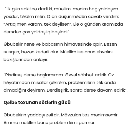
“İlk gün sakitcə dedi ki, müəllim, mənim heç yoldaşım
yoxdur, təkəm mən. O an düşünmədən cavab verdim:
“Artıq mən varam, tək deyilsən”. Elə o gündən aramızda
dərsdən çox yoldaşlıq başladı”.
Əbubəkir nənə və babasının himayəsində qalır. Bəzən
susqun, bəzən kədərli olur. Müəllim isə onun əhvalını
baxışlarından anlayır.
“Pisdirsə, dərsə başlamıram. Əvvəl söhbət edirik. Öz
həyatımdan misallar çəkirəm, problemlərin tək onda
olmadığını deyirəm. Dərdləşirik, sonra dərsə davam edirik”.
Qəlbə toxunan sözlərin gücü
Əbubəkirin yaddaşı zəifdir. Mövzuları tez mənimsəmir.
Amma müəllim bunu problem kimi görmür: