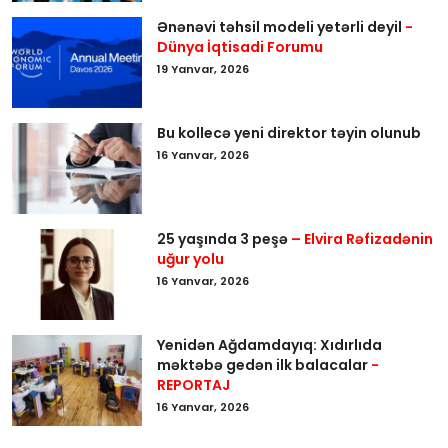
Ənənəvi təhsil modeli yetərli deyil
-
Dünya İqtisadi Forumu
19 Yanvar, 2026
Bu kollecə yeni direktor təyin olunub
16 Yanvar, 2026
25 yaşında 3 peşə
– Elvira Rəfizadənin
uğur yolu
16 Yanvar, 2026
Yenidən Ağdamdayıq: Xıdırlıda
məktəbə gedən ilk balacalar
-
REPORTAJ
16 Yanvar, 2026