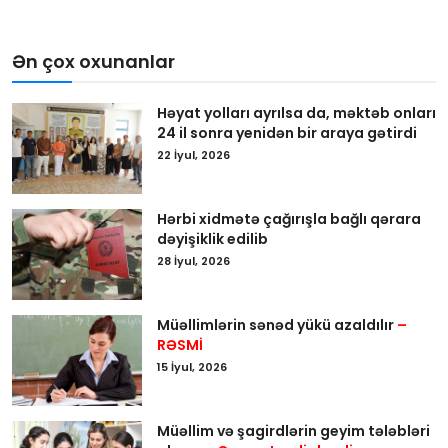
Ən çox oxunanlar
Həyat yolları ayrılsa da, məktəb onları
24 il sonra yenidən bir araya gətirdi
22 İyul, 2026
Hərbi xidmətə çağırışla bağlı qərara
dəyişiklik edilib
28 İyul, 2026
Müəllimlərin sənəd yükü azaldılır
–
RƏSMİ
15 İyul, 2026
Müəllim və şagirdlərin geyim tələbləri