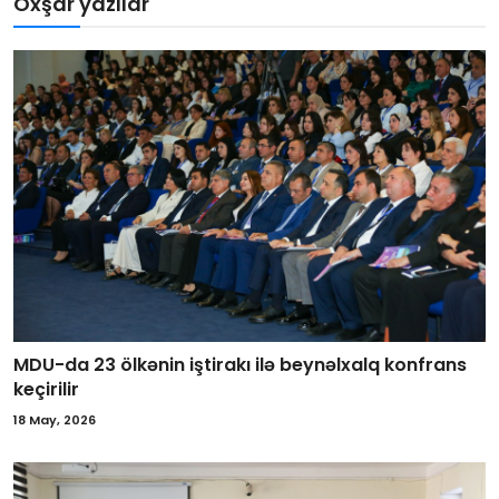
Oxşar yazılar
MDU-da 23 ölkənin iştirakı ilə beynəlxalq konfrans
keçirilir
18 May, 2026