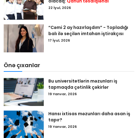
olacaq:
Qanun təsdiqləndi
22 İyul, 2026
“Cəmi 2 ay hazırlaşdım” - Topladığı
balı ilə seçilən imtahan iştirakçısı
17 İyul, 2026
Önə çıxanlar
Bu universitetlərin məzunları iş
tapmaqda çətinlik çəkirlər
19 Yanvar, 2026
Hansı ixtisas məzunları daha asan iş
tapır?
19 Yanvar, 2026