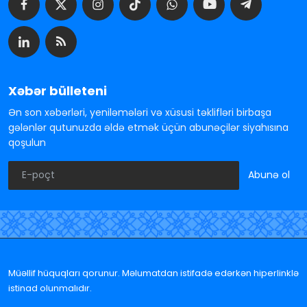
Xəbər bülleteni
Ən son xəbərləri, yeniləmələri və xüsusi təklifləri birbaşa
gələnlər qutunuzda əldə etmək üçün abunəçilər siyahısına
qoşulun
Abunə ol
Müəllif hüquqları qorunur. Məlumatdan istifadə edərkən hiperlinklə
istinad olunmalıdır.