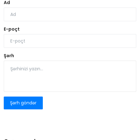
Ad
E-poçt
Şərh
Şərh göndər