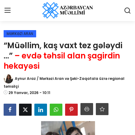
Giriş
Qeydiyyat
MƏRKƏZİ ARAN
“Müəllim, kaş vaxt tez gələydi
Qəzetə elan ver
...”
– evdə təhsil alan şagirdin
Əlaqə
hekayəsi
Haqqımızda
Aynur Araz / Mərkəzi Aran və Şəki-Zaqatala üzrə regional
təmsilçi
Reklam və elan
29 Yanvar, 2026 - 10:11
Biz kimik?
Bütün xəbərlər