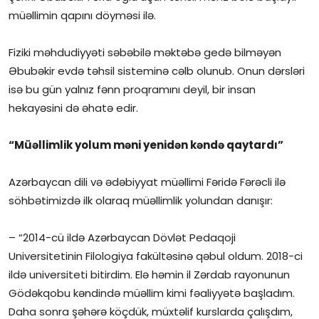
müəllimin qapını döyməsi ilə.
İctimai şura
Fiziki məhdudiyyəti səbəbilə məktəbə gedə bilməyən
Dünya
Əbubəkir evdə təhsil sisteminə cəlb olunub. Onun dərsləri
isə bu gün yalnız fənn proqramını deyil, bir insan
hekayəsini də əhatə edir.
“Müəllimlik yolum məni yenidən kəndə qaytardı”
Azərbaycan dili və ədəbiyyat müəllimi Fəridə Fərəcli ilə
söhbətimizdə ilk olaraq müəllimlik yolundan danışır:
– “2014-cü ildə Azərbaycan Dövlət Pedaqoji
Universitetinin Filologiya fakültəsinə qəbul oldum. 2018-ci
ildə universiteti bitirdim. Elə həmin il Zərdab rayonunun
Gödəkqobu kəndində müəllim kimi fəaliyyətə başladım.
Daha sonra şəhərə köçdük, müxtəlif kurslarda çalışdım,