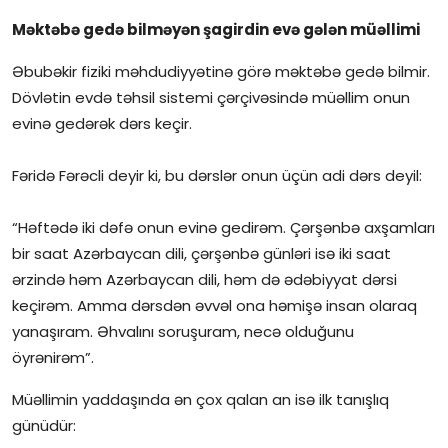
Məktəbə gedə bilməyən şagirdin evə gələn müəllimi
Əbubəkir fiziki məhdudiyyətinə görə məktəbə gedə bilmir.
Dövlətin evdə təhsil sistemi çərçivəsində müəllim onun
evinə gedərək dərs keçir.
Fəridə Fərəcli deyir ki, bu dərslər onun üçün adi dərs deyil:
“Həftədə iki dəfə onun evinə gedirəm. Çərşənbə axşamları
bir saat Azərbaycan dili, çərşənbə günləri isə iki saat
ərzində həm Azərbaycan dili, həm də ədəbiyyat dərsi
keçirəm. Amma dərsdən əvvəl ona həmişə insan olaraq
yanaşıram. Əhvalını soruşuram, necə olduğunu
öyrənirəm”.
Müəllimin yaddaşında ən çox qalan an isə ilk tanışlıq
günüdür: