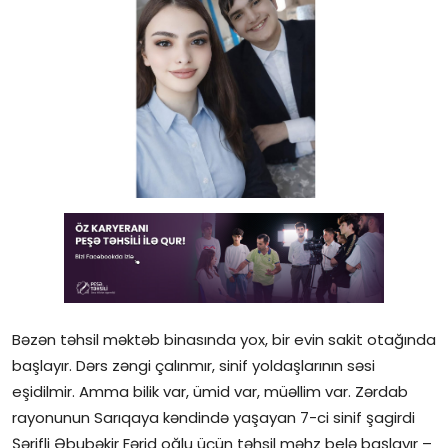
Gündəlik
Rəsmi
Təhsil
Müsahibə
Elm və innovasiya
Təhlil
Reportaj
Pedaqogika
Bəzən təhsil məktəb binasında yox, bir evin sakit otağında
başlayır. Dərs zəngi çalınmır, sinif yoldaşlarının səsi
Regionlar
eşidilmir. Amma bilik var, ümid var, müəllim var. Zərdab
rayonunun Sarıqaya kəndində yaşayan 7-ci sinif şagirdi
Qəzetin PDF arxivi
Şərifli Əbubəkir Fərid oğlu üçün təhsil məhz belə başlayır –