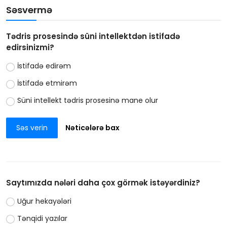
Səsvermə
Tədris prosesində süni intellektdən istifadə
edirsinizmi?
İstifadə edirəm
İstifadə etmirəm
Süni intellekt tədris prosesinə mane olur
Səs verin
Nəticələrə bax
Saytımızda nələri daha çox görmək istəyərdiniz?
Uğur hekayələri
Tənqidi yazılar