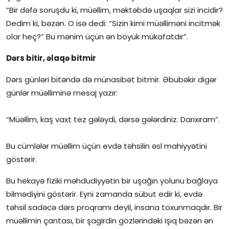
“Bir dəfə soruşdu ki, müəllim, məktəbdə uşaqlar sizi incidir?
Dedim ki, bəzən. O isə dedi: “Sizin kimi müəlliməni incitmək
olar heç?” Bu mənim üçün ən böyük mükafatdır”.
Dərs bitir, əlaqə bitmir
Dərs günləri bitəndə də münasibət bitmir. Əbubəkir digər
günlər müəlliminə mesaj yazır:
“Müəllim, kaş vaxt tez gələydi, dərsə gələrdiniz. Darıxıram”.
Bu cümlələr müəllim üçün evdə təhsilin əsl mahiyyətini
göstərir.
Bu hekayə fiziki məhdudiyyətin bir uşağın yolunu bağlaya
bilmədiyini göstərir. Eyni zamanda sübut edir ki, evdə
təhsil sadəcə dərs proqramı deyil, insana toxunmaqdır. Bir
müəllimin çantası, bir şagirdin gözlərindəki işıq bəzən ən