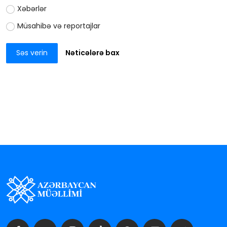
Xəbərlər
Müsahibə və reportajlar
Səs verin
Nəticələrə bax