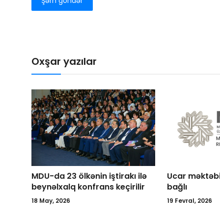
Şərh göndər
Oxşar yazılar
MDU-da 23 ölkənin iştirakı ilə
Ucar məktəbi
beynəlxalq konfrans keçirilir
bağlı
18 May, 2026
19 Fevral, 2026