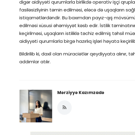
digər aidiyyəti qurumlarla birlikdə operativ işçi qrupla
fasiləsizliyinin təmin edilməsi, eləcə də uşaqların sa
istiqamətlərdəndir. Bu baxımdan payız-qış mövsümündə
edilməsi xüsusi əhəmiyyət kəsb edir. İstilik təminat
keçirilməsi, uşaqların istiliklə təchiz edilmiş təhsil 
aidiyyəti qurumlarla birgə hazırlıq işləri həyata keçirilib
Bildirilib ki, daxil olan müraciətlər qeydiyyata alınır, 
addımlar atılır.
Mərziyyə Kazımzadə