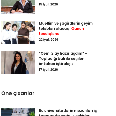
15 İyul, 2026
Müəllim və şagirdlərin geyim
tələbləri olacaq:
Qanun
təsdiqləndi
22 İyul, 2026
“Cəmi 2 ay hazırlaşdım” -
Topladığı balı ilə seçilən
imtahan iştirakçısı
17 İyul, 2026
Önə çıxanlar
Bu universitetlərin məzunları iş
tapmaqda çətinlik çəkirlər