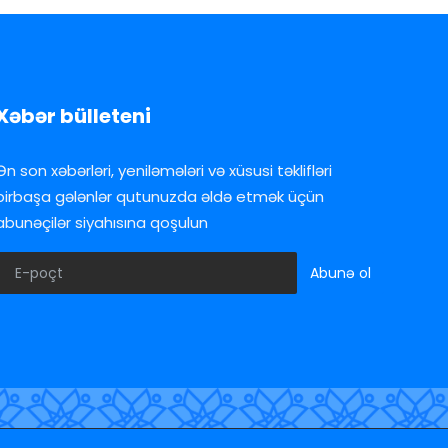
Xəbər bülleteni
Ən son xəbərləri, yeniləmələri və xüsusi təklifləri
birbaşa gələnlər qutunuzda əldə etmək üçün
abunəçilər siyahısına qoşulun
Abunə ol