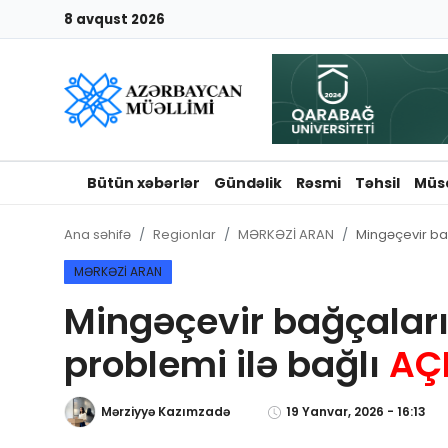
8 avqust 2026
Giriş
Qeydiyyat
Qəzetə elan ver
Bütün xəbərlər
Gündəlik
Rəsmi
Təhsil
Müs
Əlaqə
Ana səhifə
Regionlar
MƏRKƏZİ ARAN
Mingəçevir bağ
Haqqımızda
MƏRKƏZİ ARAN
Mingəçevir bağçaların
Reklam və elan
problemi ilə bağlı
AÇ
Biz kimik?
Mərziyyə Kazımzadə
19 Yanvar, 2026 - 16:13
Bütün xəbərlər