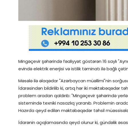
Qəzetin PDF arxivi
İctimai şura
Dünya
Mingəçevir şəhərində fəaliyyət göstərən 16 saylı "Aynu
evində elektrik enerjisi və istilik təminatı ilə bağlı çə
Məsələ ilə əlaqədar "Azərbaycan müəllimi"nin sorğus
İdarəsindən bildirilib ki, artıq hər iki məktəbəqədər təh
problem aradan qaldırıb: "Mingəçevir şəhərində yerləş
sistemində texniki nasazlıq yaranıb. Problemin aradan
Hazırda qeyd edilən məktəbəqədər təhsil müəssisələrini
İdarənin açıqlamasında qeyd olunur ki, gündəlik əsasd