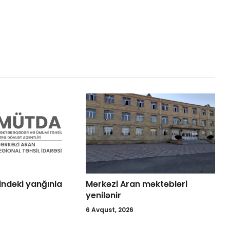
ndəki yanğınla
Mərkəzi Aran məktəbləri
yenilənir
6 Avqust, 2026