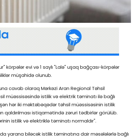
r" körpələr evi və 1 saylı "Lalə" uşaq bağçası-körpələr
tinliklər müşahidə olunub.
una cavab olaraq Mərkəzi Aran Regional Təhsil
sil müəssisəsində istilik və elektrik təminatı ilə bağlı
ən hər iki məktəbəqədər təhsil müəssisəsinin istilik
 qaldırılması istiqamətində zəruri tədbirlər görülüb.
n istilik və elektriklə təminatı normaldır".
a yarana biləcək istilik təminatına dair məsələlərlə bağlı