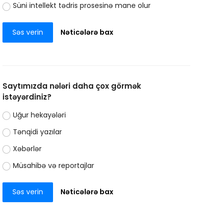
Süni intellekt tədris prosesinə mane olur
Səs verin
Nəticələrə bax
Saytımızda nələri daha çox görmək
istəyərdiniz?
Uğur hekayələri
Tənqidi yazılar
Xəbərlər
Müsahibə və reportajlar
Səs verin
Nəticələrə bax