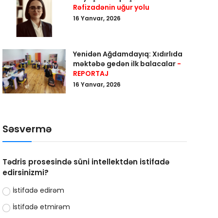
Rəfizadənin uğur yolu
16 Yanvar, 2026
Yenidən Ağdamdayıq: Xıdırlıda
məktəbə gedən ilk balacalar
-
REPORTAJ
16 Yanvar, 2026
Səsvermə
Tədris prosesində süni intellektdən istifadə
edirsinizmi?
İstifadə edirəm
İstifadə etmirəm