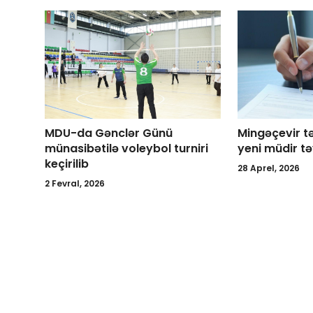
MDU-da Gənclər Günü
Mingəçevir t
münasibətilə voleybol turniri
yeni müdir tə
keçirilib
28 Aprel, 2026
2 Fevral, 2026