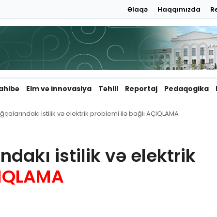
Əlaqə
Haqqımızda
R
ahibə
Elm və innovasiya
Təhlil
Reportaj
Pedaqogika
çalarındakı istilik və elektrik problemi ilə bağlı AÇIQLAMA
dakı istilik və elektrik
IQLAMA