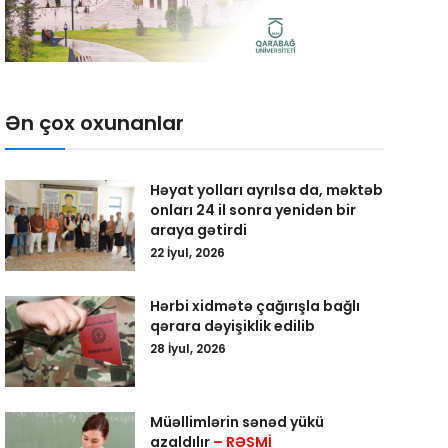
Ən çox oxunanlar
Həyat yolları ayrılsa da, məktəb
onları 24 il sonra yenidən bir
araya gətirdi
22 İyul, 2026
Hərbi xidmətə çağırışla bağlı
qərara dəyişiklik edilib
28 İyul, 2026
Müəllimlərin sənəd yükü
azaldılır
– RƏSMİ