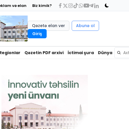
eklam və elan
Biz kimik?
Qəzetə elan ver
Abunə ol
Giriş
Regionlar
Qəzetin PDF arxivi
İctimai şura
Dünya