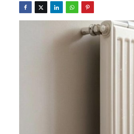
Gündəlik
Rəsmi
Təhsil
Müsahibə
Elm və innovasiya
Təhlil
Reportaj
Pedaqogika
Regionlar