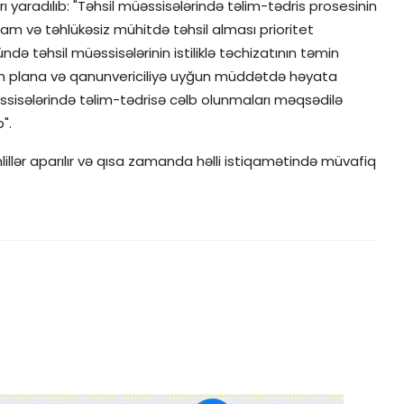
rı yaradılıb: "Təhsil müəssisələrində təlim-tədris prosesinin
ğlam və təhlükəsiz mühitdə təhsil alması prioritet
 təhsil müəssisələrinin istiliklə təchizatının təmin
ının plana və qanunvericiliyə uyğun müddətdə həyata
müəssisələrində təlim-tədrisə cəlb olunmaları məqsədilə
".
təhlillər aparılır və qısa zamanda həlli istiqamətində müvafiq