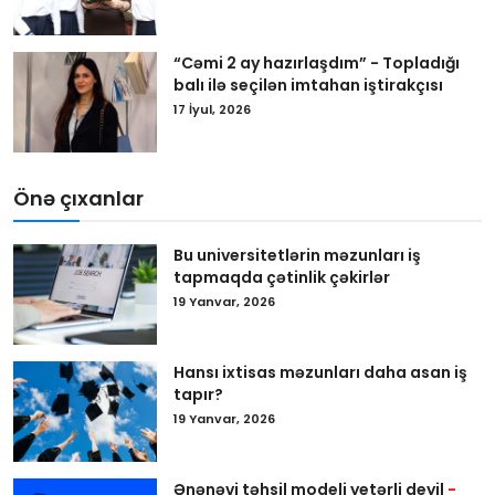
“Cəmi 2 ay hazırlaşdım” - Topladığı
balı ilə seçilən imtahan iştirakçısı
17 İyul, 2026
Önə çıxanlar
Bu universitetlərin məzunları iş
tapmaqda çətinlik çəkirlər
19 Yanvar, 2026
Hansı ixtisas məzunları daha asan iş
tapır?
19 Yanvar, 2026
Ənənəvi təhsil modeli yetərli deyil
-