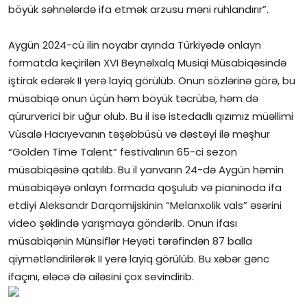
böyük səhnələrdə ifa etmək arzusu məni ruhlandırır”.
Aygün 2024-cü ilin noyabr ayında Türkiyədə onlayn
formatda keçirilən XVI Beynəlxalq Musiqi Müsabiqəsində
iştirak edərək II yerə layiq görülüb. Onun sözlərinə görə, bu
müsabiqə onun üçün həm böyük təcrübə, həm də
qürurverici bir uğur olub. Bu il isə istedadlı qızımız müəllimi
Vüsalə Hacıyevanın təşəbbüsü və dəstəyi ilə məşhur
“Golden Time Talent” festivalının 65-ci sezon
müsabiqəsinə qatılıb. Bu il yanvarın 24-də Aygün həmin
müsabiqəyə onlayn formada qoşulub və pianinoda ifa
etdiyi Aleksandr Darqomijskinin “Melanxolik vals” əsərini
video şəklində yarışmaya göndərib. Onun ifası
müsabiqənin Münsiflər Heyəti tərəfindən 87 balla
qiymətləndirilərək II yerə layiq görülüb. Bu xəbər gənc
ifaçını, eləcə də ailəsini çox sevindirib.