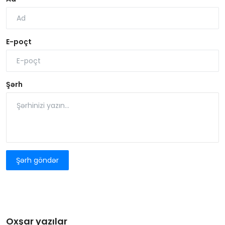
E-poçt
Şərh
Şərh göndər
Oxşar yazılar