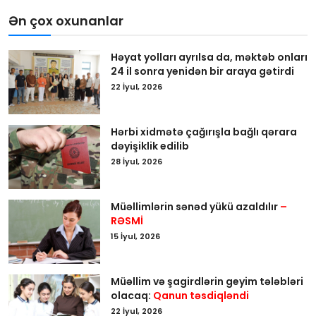
Ən çox oxunanlar
Həyat yolları ayrılsa da, məktəb onları
24 il sonra yenidən bir araya gətirdi
22 İyul, 2026
Hərbi xidmətə çağırışla bağlı qərara
dəyişiklik edilib
28 İyul, 2026
Müəllimlərin sənəd yükü azaldılır
–
RƏSMİ
15 İyul, 2026
Müəllim və şagirdlərin geyim tələbləri
olacaq:
Qanun təsdiqləndi
22 İyul, 2026