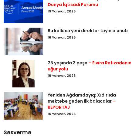
Dünya İqtisadi Forumu
19 Yanvar, 2026
Bu kollecə yeni direktor təyin olunub
16 Yanvar, 2026
25 yaşında 3 peşə
– Elvira Rəfizadənin
uğur yolu
16 Yanvar, 2026
Yenidən Ağdamdayıq: Xıdırlıda
məktəbə gedən ilk balacalar
-
REPORTAJ
16 Yanvar, 2026
Səsvermə