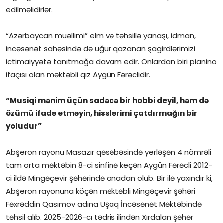
edilməlidirlər.
İctimai şura
“Azərbaycan müəllimi” elm və təhsillə yanaşı, idman,
Dünya
incəsənət sahəsində də uğur qazanan şagirdlərimizi
ictimaiyyətə tanıtmağa davam edir. Onlardan biri pianino
ifaçısı olan məktəbli qız Aygün Fərəclidir.
“Musiqi mənim üçün sadəcə bir hobbi deyil, həm də
özümü ifadə etməyin, hisslərimi çatdırmağın bir
yoludur”
Abşeron rayonu Masazır qəsəbəsində yerləşən 4 nömrəli
tam orta məktəbin 8-ci sinfinə keçən Aygün Fərəcli 2012-
ci ildə Mingəçevir şəhərində anadan olub. Bir ilə yaxındır ki,
Abşeron rayonuna köçən məktəbli Mingəçevir şəhəri
Fəxrəddin Qasımov adına Uşaq İncəsənət Məktəbində
təhsil alıb. 2025-2026-cı tədris ilindən Xırdalan şəhər