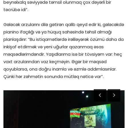
beynəlxalq səviyyədə təmsil olunmaq çox dəyərli bir
təcrübə idi”.
Gələcək arzularını dilə gətirən qalib qeyd edir ki, gələcəkdə
pianino ifaçılığı və ya hüquq sahəsində təhsil almağı
planlaşdırır: “Bu istiqamətlərdə irəliləyərək özümü daha da
inkişaf etdirmək və yeni uğurlar qazanmaq əsas
məqsədlərimdəndir. Yaşıdlarıma isə bir tövsiyəm var: heç
vaxt arzularından vaz keçməyin. Əgər bir məqsəd
qoyublarsa, ona doğru inamla və əzmlə addımlasınlar.
Çünki hər zəhmətin sonunda mütləq nəticə var”.