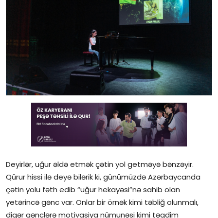
Gündəlik
Rəsmi
Təhsil
Müsahibə
Elm və innovasiya
Təhlil
Reportaj
Deyirlər, uğur əldə etmək çətin yol getməyə bənzəyir.
Pedaqogika
Qürur hissi ilə deyə bilərik ki, günümüzdə Azərbaycanda
Regionlar
çətin yolu fəth edib “uğur hekayəsi”nə sahib olan
yetərincə gənc var. Onlar bir örnək kimi təbliğ olunmalı,
Qəzetin PDF arxivi
digər gənclərə motivasiya nümunəsi kimi təqdim