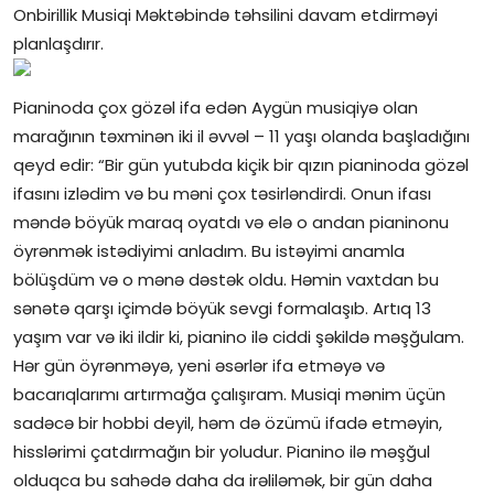
Onbirillik Musiqi Məktəbində təhsilini davam etdirməyi
planlaşdırır.
Pianinoda çox gözəl ifa edən Aygün musiqiyə olan
marağının təxminən iki il əvvəl – 11 yaşı olanda başladığını
qeyd edir: “Bir gün yutubda kiçik bir qızın pianinoda gözəl
ifasını izlədim və bu məni çox təsirləndirdi. Onun ifası
məndə böyük maraq oyatdı və elə o andan pianinonu
öyrənmək istədiyimi anladım. Bu istəyimi anamla
bölüşdüm və o mənə dəstək oldu. Həmin vaxtdan bu
sənətə qarşı içimdə böyük sevgi formalaşıb. Artıq 13
yaşım var və iki ildir ki, pianino ilə ciddi şəkildə məşğulam.
Hər gün öyrənməyə, yeni əsərlər ifa etməyə və
bacarıqlarımı artırmağa çalışıram. Musiqi mənim üçün
sadəcə bir hobbi deyil, həm də özümü ifadə etməyin,
hisslərimi çatdırmağın bir yoludur. Pianino ilə məşğul
olduqca bu sahədə daha da irəliləmək, bir gün daha