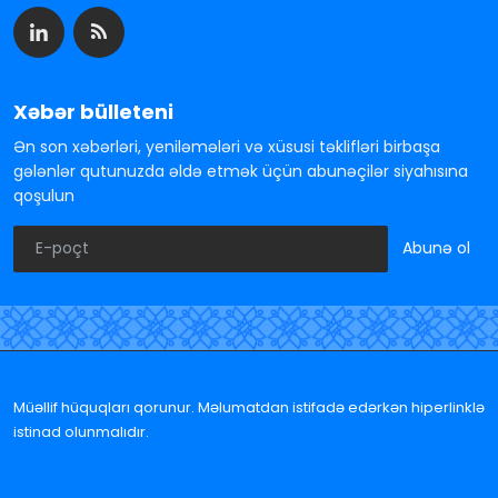
Xəbər bülleteni
Ən son xəbərləri, yeniləmələri və xüsusi təklifləri birbaşa
gələnlər qutunuzda əldə etmək üçün abunəçilər siyahısına
qoşulun
Abunə ol
Müəllif hüquqları qorunur. Məlumatdan istifadə edərkən hiperlinklə
istinad olunmalıdır.