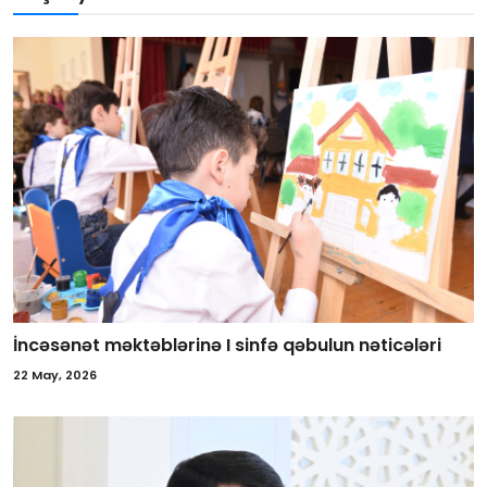
İncəsənət məktəblərinə I sinfə qəbulun nəticələri
22 May, 2026