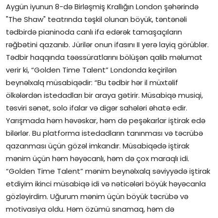
Aygün iyunun 8-də Birləşmiş Krallığın London şəhərində
"The Shaw" teatrında təşkil olunan böyük, təntənəli
tədbirdə pianinoda canlı ifa edərək tamaşaçıların
rəğbətini qazanıb. Jürilər onun ifasını II yerə layiq görüblər.
Tədbir haqqında təəssüratlarını bölüşən qalib məlumat
verir ki, “Golden Time Talent” Londonda keçirilən
beynəlxalq müsabiqədir: “Bu tədbir hər il müxtəlif
ölkələrdən istedadları bir araya gətirir. Müsabiqə musiqi,
təsviri sənət, solo ifalar və digər sahələri əhatə edir.
Yarışmada həm həvəskar, həm də peşəkarlar iştirak edə
bilərlər. Bu platforma istedadların tanınması və təcrübə
qazanması üçün gözəl imkandır. Müsabiqədə iştirak
mənim üçün həm həyəcanlı, həm də çox maraqlı idi.
“Golden Time Talent” mənim beynəlxalq səviyyədə iştirak
etdiyim ikinci müsabiqə idi və nəticələri böyük həyəcanla
gözləyirdim. Uğurum mənim üçün böyük təcrübə və
motivasiya oldu. Həm özümü sınamaq, həm də