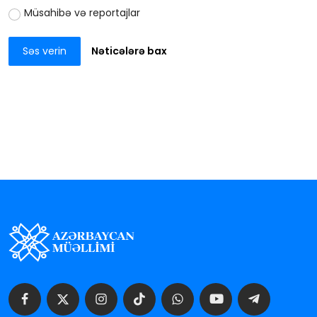
Müsahibə və reportajlar
Səs verin
Nəticələrə bax