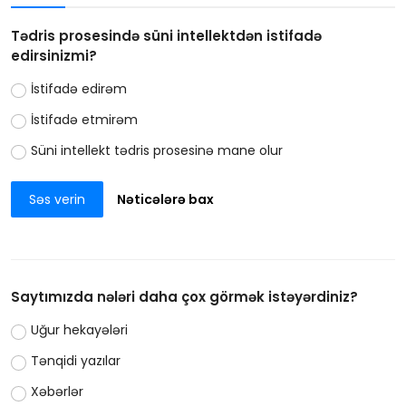
Tədris prosesində süni intellektdən istifadə
edirsinizmi?
İstifadə edirəm
İstifadə etmirəm
Süni intellekt tədris prosesinə mane olur
Səs verin
Nəticələrə bax
Saytımızda nələri daha çox görmək istəyərdiniz?
Uğur hekayələri
Tənqidi yazılar
Xəbərlər