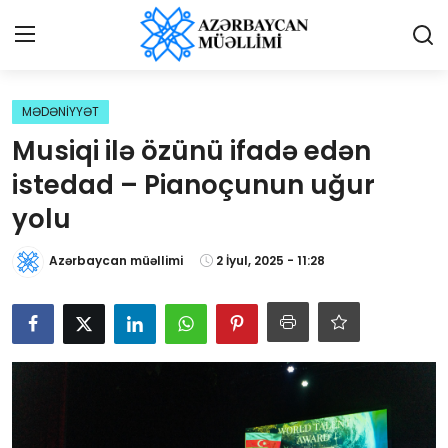
Giriş
Qeydiyyat
MƏDƏNİYYƏT
Musiqi ilə özünü ifadə edən
Qəzetə elan ver
istedad – Pianoçunun uğur
Əlaqə
yolu
Haqqımızda
Azərbaycan müəllimi
2 İyul, 2025 - 11:28
Reklam və elan
Biz kimik?
Bütün xəbərlər