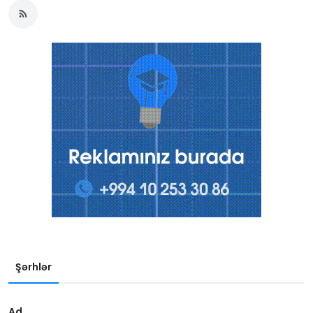
Şərhlər
Ad