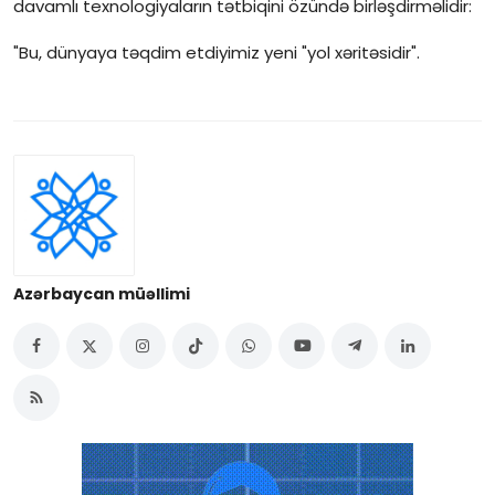
davamlı texnologiyaların tətbiqini özündə birləşdirməlidir:
"Bu, dünyaya təqdim etdiyimiz yeni "yol xəritəsidir".
Azərbaycan müəllimi