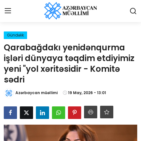
Giriş
Qeydiyyat
Gündəlik
Qarabağdakı yenidənqurma
Qəzetə elan ver
işləri dünyaya təqdim etdiyimiz
Əlaqə
yeni "yol xəritəsidir - Komitə
sədri
Haqqımızda
Azərbaycan müəllimi
19 May, 2026 - 13:01
Reklam və elan
Biz kimik?
Bütün xəbərlər