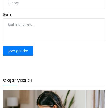
Şərh
Şərh göndər
Oxşar yazılar