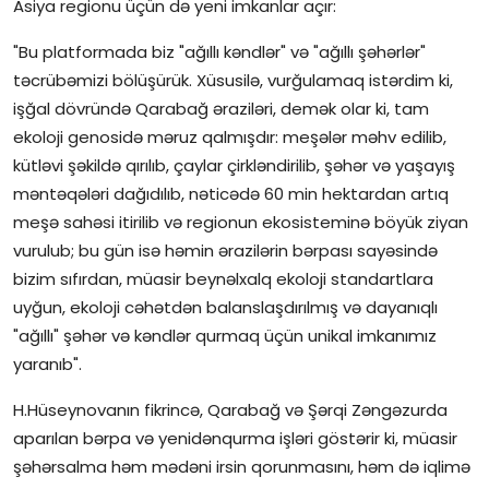
Asiya regionu üçün də yeni imkanlar açır:
"Bu platformada biz "ağıllı kəndlər" və "ağıllı şəhərlər"
təcrübəmizi bölüşürük. Xüsusilə, vurğulamaq istərdim ki,
işğal dövründə Qarabağ əraziləri, demək olar ki, tam
ekoloji genosidə məruz qalmışdır: meşələr məhv edilib,
kütləvi şəkildə qırılıb, çaylar çirkləndirilib, şəhər və yaşayış
məntəqələri dağıdılıb, nəticədə 60 min hektardan artıq
meşə sahəsi itirilib və regionun ekosisteminə böyük ziyan
vurulub; bu gün isə həmin ərazilərin bərpası sayəsində
bizim sıfırdan, müasir beynəlxalq ekoloji standartlara
uyğun, ekoloji cəhətdən balanslaşdırılmış və dayanıqlı
"ağıllı" şəhər və kəndlər qurmaq üçün unikal imkanımız
yaranıb".
H.Hüseynovanın fikrincə, Qarabağ və Şərqi Zəngəzurda
aparılan bərpa və yenidənqurma işləri göstərir ki, müasir
şəhərsalma həm mədəni irsin qorunmasını, həm də iqlimə