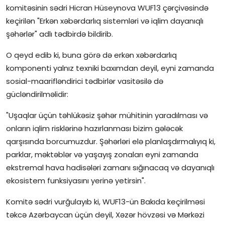
komitəsinin sədri Hicran Hüseynova WUF13 çərçivəsində
İctimai şura
keçirilən "Erkən xəbərdarlıq sistemləri və iqlim dayanıqlı
şəhərlər" adlı tədbirdə bildirib.
Dünya
O qeyd edib ki, buna görə də erkən xəbərdarlıq
komponenti yalnız texniki baxımdan deyil, eyni zamanda
sosial-maarifləndirici tədbirlər vasitəsilə də
gücləndirilməlidir:
"Uşaqlar üçün təhlükəsiz şəhər mühitinin yaradılması və
onların iqlim risklərinə hazırlanması bizim gələcək
qarşısında borcumuzdur. Şəhərləri elə planlaşdırmalıyıq ki,
parklar, məktəblər və yaşayış zonaları eyni zamanda
ekstremal hava hadisələri zamanı sığınacaq və dayanıqlı
ekosistem funksiyasını yerinə yetirsin".
Komitə sədri vurğulayıb ki, WUF13-ün Bakıda keçirilməsi
təkcə Azərbaycan üçün deyil, Xəzər hövzəsi və Mərkəzi