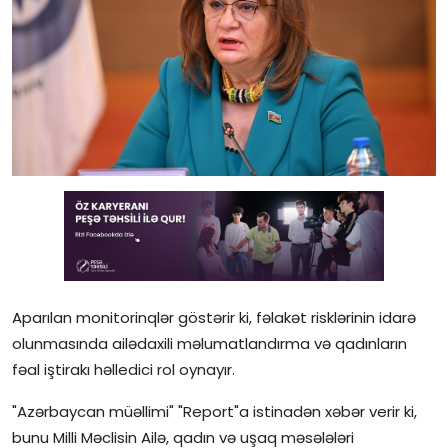
Gündəlik
Rəsmi
Təhsil
Müsahibə
Elm və innovasiya
Təhlil
Reportaj
Aparılan monitorinqlər göstərir ki, fəlakət risklərinin idarə
Pedaqogika
olunmasında ailədaxili məlumatlandırma və qadınların
fəal iştirakı həlledici rol oynayır.
Regionlar
"Azərbaycan müəllimi" "Report"a istinadən xəbər verir ki,
Qəzetin PDF arxivi
bunu Milli Məclisin Ailə, qadın və uşaq məsələləri