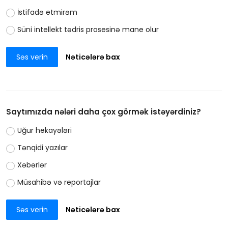
İstifadə etmirəm
Süni intellekt tədris prosesinə mane olur
Səs verin
Nəticələrə bax
Saytımızda nələri daha çox görmək istəyərdiniz?
Uğur hekayələri
Tənqidi yazılar
Xəbərlər
Müsahibə və reportajlar
Səs verin
Nəticələrə bax