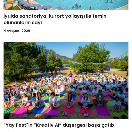
İyulda sanatoriya-kurort yollayışı ilə təmin
olunanların sayı
4 Avqust, 2026
"Yay Fest"in “Kreativ AI” düşərgəsi başa çatıb