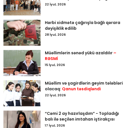
22 İyul, 2026
Hərbi xidmətə çağırışla bağlı qərara
dəyişiklik edilib
28 İyul, 2026
Müəllimlərin sənəd yükü azaldılır
–
RƏSMİ
15 İyul, 2026
Müəllim və şagirdlərin geyim tələbləri
olacaq:
Qanun təsdiqləndi
22 İyul, 2026
“Cəmi 2 ay hazırlaşdım” - Topladığı
balı ilə seçilən imtahan iştirakçısı
17 İyul, 2026