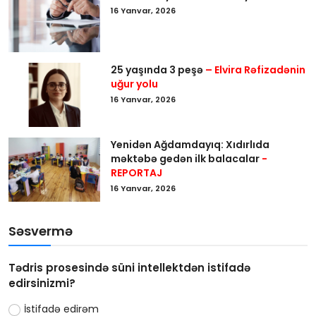
16 Yanvar, 2026
25 yaşında 3 peşə
– Elvira Rəfizadənin
uğur yolu
16 Yanvar, 2026
Yenidən Ağdamdayıq: Xıdırlıda
məktəbə gedən ilk balacalar
-
REPORTAJ
16 Yanvar, 2026
Səsvermə
Tədris prosesində süni intellektdən istifadə
edirsinizmi?
İstifadə edirəm