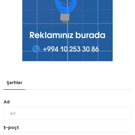
Şərhlər
Ad
E-poçt