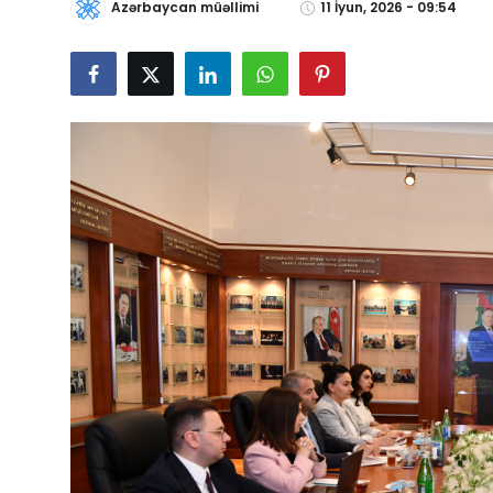
Azərbaycan müəllimi
11 İyun, 2026 - 09:54
Gündəlik
Rəsmi
Təhsil
Müsahibə
Elm və innovasiya
Təhlil
Reportaj
Pedaqogika
Regionlar