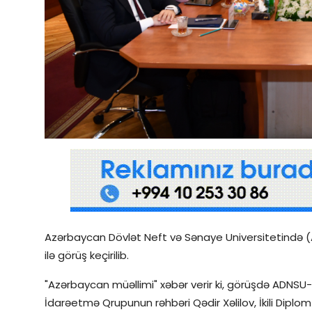
Qəzetin PDF arxivi
İctimai şura
Dünya
Azərbaycan Dövlət Neft və Sənaye Universitetində 
ilə görüş keçirilib.
"Azərbaycan müəllimi" xəbər verir ki, görüşdə ADNSU
İdarəetmə Qrupunun rəhbəri Qədir Xəlilov, İkili Diplo