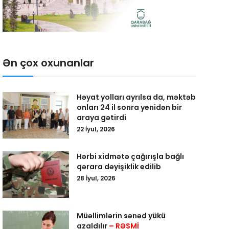
Ən çox oxunanlar
Həyat yolları ayrılsa da, məktəb
onları 24 il sonra yenidən bir
araya gətirdi
22 İyul, 2026
Hərbi xidmətə çağırışla bağlı
qərara dəyişiklik edilib
28 İyul, 2026
Müəllimlərin sənəd yükü
azaldılır
– RƏSMİ