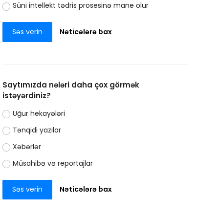
Süni intellekt tədris prosesinə mane olur
Səs verin
Nəticələrə bax
Saytımızda nələri daha çox görmək
istəyərdiniz?
Uğur hekayələri
Tənqidi yazılar
Xəbərlər
Müsahibə və reportajlar
Səs verin
Nəticələrə bax