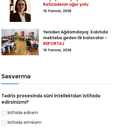
Rəfizadənin uğur yolu
16 Yanvar, 2026
Yenidən Ağdamdayıq: Xıdırlıda
məktəbə gedən ilk balacalar
-
REPORTAJ
16 Yanvar, 2026
Səsvermə
Tədris prosesində süni intellektdən istifadə
edirsinizmi?
İstifadə edirəm
İstifadə etmirəm