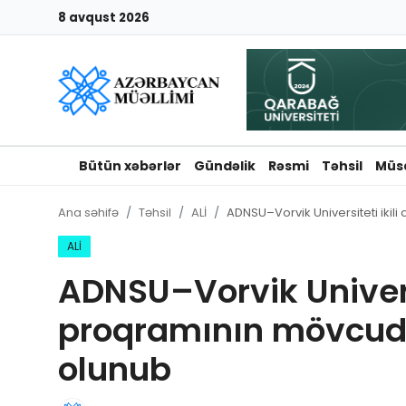
8 avqust 2026
Giriş
Qeydiyyat
Qəzetə elan ver
Bütün xəbərlər
Gündəlik
Rəsmi
Təhsil
Müs
Əlaqə
Ana səhifə
Təhsil
ALİ
ADNSU–Vorvik Universiteti ikil
Haqqımızda
ALİ
ADNSU–Vorvik Universi
Reklam və elan
proqramının mövcud 
Biz kimik?
olunub
Bütün xəbərlər