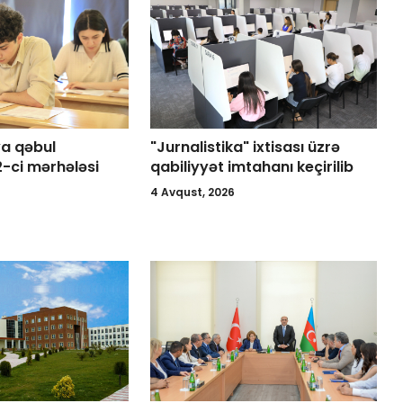
a qəbul
"Jurnalistika" ixtisası üzrə
2-ci mərhələsi
qabiliyyət imtahanı keçirilib
4 Avqust, 2026