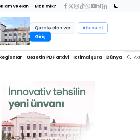
eklam və elan
Biz kimik?
Qəzetə elan ver
Abunə ol
Giriş
Regionlar
Qəzetin PDF arxivi
İctimai şura
Dünya