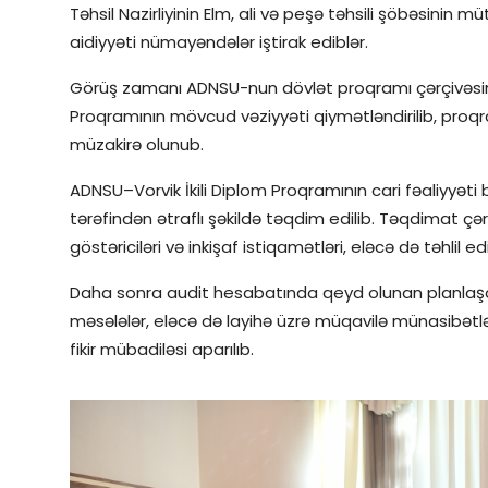
Təhsil Nazirliyinin Elm, ali və peşə təhsili şöbəsin
aidiyyəti nümayəndələr iştirak ediblər.
Görüş zamanı ADNSU-nun dövlət proqramı çərçivəsində
Proqramının mövcud vəziyyəti qiymətləndirilib, proqra
müzakirə olunub.
ADNSU–Vorvik İkili Diplom Proqramının cari fəaliyy
tərəfindən ətraflı şəkildə təqdim edilib. Təqdimat çə
göstəriciləri və inkişaf istiqamətləri, eləcə də təhlil 
Daha sonra audit hesabatında qeyd olunan planlaşdır
məsələlər, eləcə də layihə üzrə müqavilə münasibətlə
fikir mübadiləsi aparılıb.