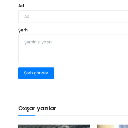
Ad
Şərh
Şərh göndər
Oxşar yazılar