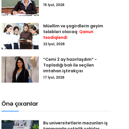
15 İyul, 2026
Müəllim və şagirdlərin geyim
tələbləri olacaq:
Qanun
təsdiqləndi
22 İyul, 2026
“Cəmi 2 ay hazırlaşdım” -
Topladığı balı ilə seçilən
imtahan iştirakçısı
17 İyul, 2026
Önə çıxanlar
Bu universitetlərin məzunları iş
tapmaqda çətinlik çəkirlər