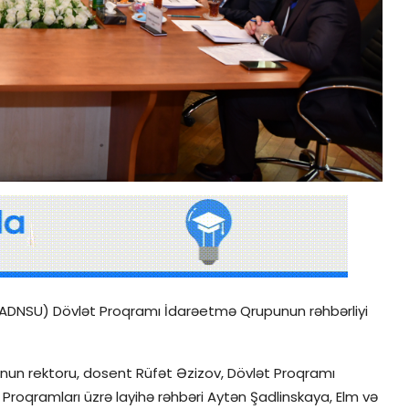
(ADNSU) Dövlət Proqramı İdarəetmə Qrupunun rəhbərliyi
-nun rektoru, dosent Rüfət Əzizov, Dövlət Proqramı
m Proqramları üzrə layihə rəhbəri Aytən Şadlinskaya, Elm və