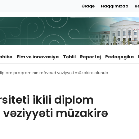
Əlaqə
Haqqımızda
R
ahibə
Elm və innovasiya
Təhlil
Reportaj
Pedaqogika
i diplom proqramının mövcud vəziyyəti müzakirə olunub
teti ikili diplom
vəziyyəti müzakirə