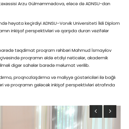
in mütəxəssisi Arzu Gülməmmədova, eləcə də ADNSU-dan
 həyata keçirdiyi ADNSU–Vorvik Universiteti İkili Diplom
mın inkişaf perspektivləri və qarşıda duran vəzifələr
əti barədə təqdimat proqram rəhbəri Mahmud İsmayılov
rçivəsində proqramın əldə etdiyi nəticələr, akademik
edilməli digər sahələr barədə məlumat verilib.
ma, proqnozlaşdırma və maliyyə göstəriciləri ilə bağlı
ri və proqramın gələcək inkişaf perspektivləri ətrafında