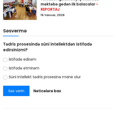
məktəbə gedən ilk balacalar
-
REPORTAJ
16 Yanvar, 2026
Səsvermə
Tədris prosesində süni intellektdən istifadə
edirsinizmi?
İstifadə edirəm
İstifadə etmirəm
Süni intellekt tədris prosesinə mane olur
Səs verin
Nəticələrə bax