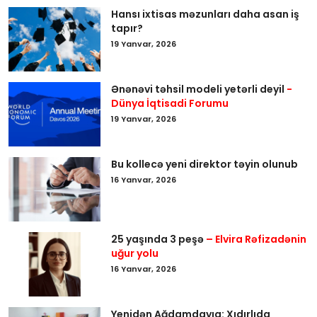
Hansı ixtisas məzunları daha asan iş
tapır?
19 Yanvar, 2026
Ənənəvi təhsil modeli yetərli deyil
-
Dünya İqtisadi Forumu
19 Yanvar, 2026
Bu kollecə yeni direktor təyin olunub
16 Yanvar, 2026
25 yaşında 3 peşə
– Elvira Rəfizadənin
uğur yolu
16 Yanvar, 2026
Yenidən Ağdamdayıq: Xıdırlıda