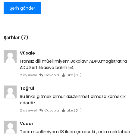
Şərh göndər
Şərhlər (7)
Vüsalə
Fransız dili müellimiyem.Bakalavr ADPU,magistratira
ADU.Sertifikasiya balım 54
2 ay əvvəl
Cavabla
Like (
0
)
Toğrul
Bu linkə gitmək olmur axı.zəhmət olmasa köməklik
edərdiz.
2 ay əvvəl
Cavabla
Like (
0
)
Vüqar
Tarix müəllimiyəm 18 ildən çoxdur ki , orta məktəbdə