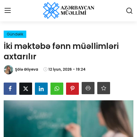
Giriş
Qeydiyyat
Gündəlik
İki məktəbə fənn müəllimləri
Qəzetə elan ver
axtarılır
Əlaqə
Şölə Əliyeva
12 İyun, 2026 - 19:24
Haqqımızda
Reklam və elan
Biz kimik?
Bütün xəbərlər