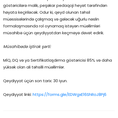
göstəricilərə malik, peşəkar pedaqoji heyət tərəfindən
İctimai şura
həyata keçiriləcək. Odur ki, qeyd olunan təhsil
müəssisələrində çalışmaq və gələcək uğurlu nəslin
Dünya
formalaşmasında rol oynamaq istəyən müəllimləri
müsahibə üçün qeydiyyatdan keçməyə dəvət edirik.
Müsahibədə iştirak şərti:
MİQ, DQ və ya Sertifikatlaşdırma göstəricisi 85% və daha
yüksək olan ali təhsilli müəllimlər.
Qeydiyyat üçün son tarix: 30 iyun.
Qeydiyyat linki:
https://forms.gle/EDWgxE16ShRoJ8Pj6