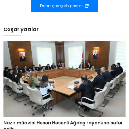
Daha çox şərh göstər
Oxşar yazılar
Nazir müavini Həsən Həsənli Ağdaş rayonuna səfər