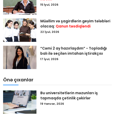
15 İyul, 2026
Müəllim və şagirdlərin geyim tələbləri
olacaq:
Qanun təsdiqləndi
22 İyul, 2026
“Cəmi 2 ay hazırlaşdım” - Topladığı
balı ilə seçilən imtahan iştirakçısı
17 İyul, 2026
Önə çıxanlar
Bu universitetlərin məzunları iş
tapmaqda çətinlik çəkirlər
19 Yanvar, 2026