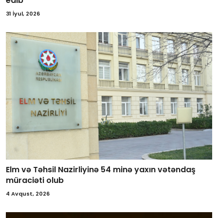
edib
31 İyul, 2026
Elm və Təhsil Nazirliyinə 54 minə yaxın vətəndaş
müraciəti olub
4 Avqust, 2026