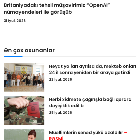
Britaniyadakı təhsil müşavirimiz “OpenAI”
nümayəndələri ilə görüşüb
31 İyul, 2026
Ən çox oxunanlar
Həyat yolları ayrılsa da, məktəb onları
24 il sonra yenidən bir araya gətirdi
22 İyul, 2026
Hərbi xidmətə çağırışla bağlı qərara
dəyişiklik edilib
28 İyul, 2026
Müəllimlərin sənəd yükü azaldılır
–
RƏSMİ