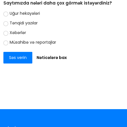
Saytımızda nələri daha çox görmək istəyərdiniz?
Uğur hekayələri
Tənqidi yazılar
Xəbərlər
Müsahibə və reportajlar
Səs verin
Nəticələrə bax