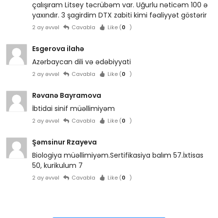
çalışıram Litsey təcrübəm var. Uğurlu nəticəm 100 ə
yaxındır. 3 şagirdim DTX zabiti kimi fəaliyyət göstərir
2 ay əvvəl
Cavabla
Like (
0
)
Esgerova ilahə
Azərbaycan dili və ədəbiyyati
2 ay əvvəl
Cavabla
Like (
0
)
Rəvanə Bayramova
İbtidai sinif müəllimiyəm
2 ay əvvəl
Cavabla
Like (
0
)
Şəmsinur Rzayeva
Biologiya müəllimiyəm.Sertifikasiya balım 57.İxtisas
50, kurikulum 7
2 ay əvvəl
Cavabla
Like (
0
)