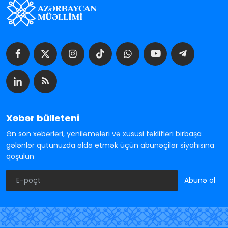
Xəbər bülleteni
Ən son xəbərləri, yeniləmələri və xüsusi təklifləri birbaşa
gələnlər qutunuzda əldə etmək üçün abunəçilər siyahısına
qoşulun
Abunə ol