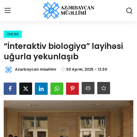
Giriş
Qeydiyyat
ÜMUMİ
“İnteraktiv biologiya” layihəsi
Qəzetə elan ver
uğurla yekunlaşıb
Əlaqə
Azərbaycan müəllimi
30 Aprel, 2025 - 12:30
Haqqımızda
Reklam və elan
Biz kimik?
Bütün xəbərlər