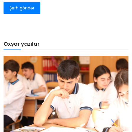
Şərh göndər
Oxşar yazılar