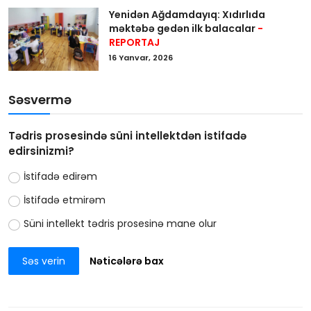
Yenidən Ağdamdayıq: Xıdırlıda
məktəbə gedən ilk balacalar
-
REPORTAJ
16 Yanvar, 2026
Səsvermə
Tədris prosesində süni intellektdən istifadə
edirsinizmi?
İstifadə edirəm
İstifadə etmirəm
Süni intellekt tədris prosesinə mane olur
Səs verin
Nəticələrə bax