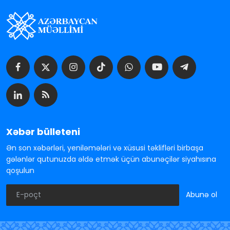
Xəbər bülleteni
Ən son xəbərləri, yeniləmələri və xüsusi təklifləri birbaşa
gələnlər qutunuzda əldə etmək üçün abunəçilər siyahısına
qoşulun
Abunə ol