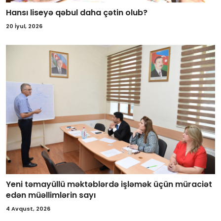
Hansı liseyə qəbul daha çətin olub?
20 İyul, 2026
Yeni təmayüllü məktəblərdə işləmək üçün müraciət
edən müəllimlərin sayı
4 Avqust, 2026