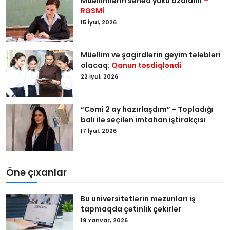
Müəllimlərin sənəd yükü azaldılır
–
RƏSMİ
15 İyul, 2026
Müəllim və şagirdlərin geyim tələbləri
olacaq:
Qanun təsdiqləndi
22 İyul, 2026
“Cəmi 2 ay hazırlaşdım” - Topladığı
balı ilə seçilən imtahan iştirakçısı
17 İyul, 2026
Önə çıxanlar
Bu universitetlərin məzunları iş
tapmaqda çətinlik çəkirlər
19 Yanvar, 2026