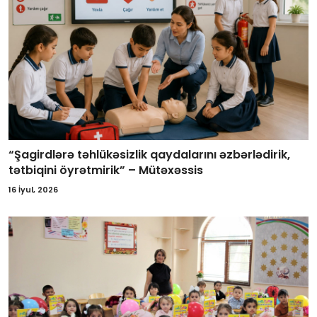
“Şagirdlərə təhlükəsizlik qaydalarını əzbərlədirik,
tətbiqini öyrətmirik” – Mütəxəssis
16 İyul, 2026