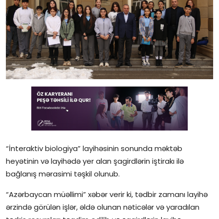
Gündəlik
Rəsmi
Təhsil
Müsahibə
Elm və innovasiya
Təhlil
Reportaj
“İnteraktiv biologiya” layihəsinin sonunda məktəb
heyətinin və layihədə yer alan şagirdlərin iştirakı ilə
Pedaqogika
bağlanış mərasimi təşkil olunub.
Regionlar
“Azərbaycan müəllimi” xəbər verir ki, tədbir zamanı layihə
ərzində görülən işlər, əldə olunan nəticələr və yaradılan
Qəzetin PDF arxivi