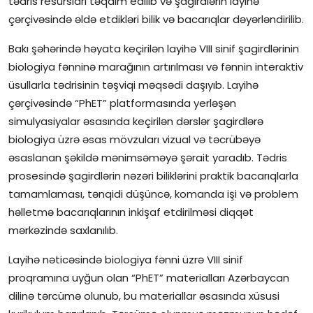
tədris resursları təqdim edilib və şagirdlərin layihə
çərçivəsində əldə etdikləri bilik və bacarıqlar dəyərləndirilib.
İctimai şura
Bakı şəhərində həyata keçirilən layihə VIII sinif şagirdlərinin
Dünya
biologiya fənninə marağının artırılması və fənnin interaktiv
üsullarla tədrisinin təşviqi məqsədi daşıyıb. Layihə
çərçivəsində “PhET” platformasında yerləşən
simulyasiyalar əsasında keçirilən dərslər şagirdlərə
biologiya üzrə əsas mövzuları vizual və təcrübəyə
əsaslanan şəkildə mənimsəməyə şərait yaradıb. Tədris
prosesində şagirdlərin nəzəri biliklərini praktik bacarıqlarla
tamamlaması, tənqidi düşüncə, komanda işi və problem
həlletmə bacarıqlarının inkişaf etdirilməsi diqqət
mərkəzində saxlanılıb.
Layihə nəticəsində biologiya fənni üzrə VIII sinif
proqramına uyğun olan “PhET” materialları Azərbaycan
dilinə tərcümə olunub, bu materiallar əsasında xüsusi