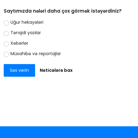
Saytımızda nələri daha çox görmək istəyərdiniz?
Uğur hekayələri
Tənqidi yazılar
Xəbərlər
Müsahibə və reportajlar
Səs verin
Nəticələrə bax