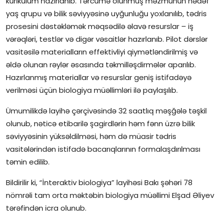
kurikulum hazırlanıb. Tərcümə olunmuş məzmunun hədəf
yaş qrupu və bilik səviyyəsinə uyğunluğu yoxlanılıb, tədris
prosesini dəstəkləmək məqsədilə əlavə resurslar – iş
vərəqləri, testlər və digər vəsaitlər hazırlanıb. Pilot dərslər
vasitəsilə materialların effektivliyi qiymətləndirilmiş və
əldə olunan rəylər əsasında təkmilləşdirmələr aparılıb.
Hazırlanmış materiallar və resurslar geniş istifadəyə
verilməsi üçün biologiya müəllimləri ilə paylaşılıb.
Ümumilikdə layihə çərçivəsində 32 saatlıq məşğələ təşkil
olunub, nəticə etibarilə şagirdlərin həm fənn üzrə bilik
səviyyəsinin yüksəldilməsi, həm də müasir tədris
vasitələrindən istifadə bacarıqlarının formalaşdırılması
təmin edilib.
Bildirilir ki, “İnteraktiv biologiya” layihəsi Bakı şəhəri 78
nömrəli tam orta məktəbin biologiya müəllimi Elşad Əliyev
tərəfindən icra olunub.