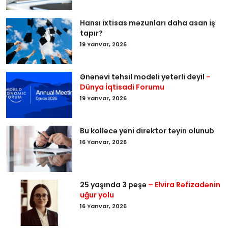
Hansı ixtisas məzunları daha asan iş
tapır?
19 Yanvar, 2026
Ənənəvi təhsil modeli yetərli deyil
-
Dünya İqtisadi Forumu
19 Yanvar, 2026
Bu kollecə yeni direktor təyin olunub
16 Yanvar, 2026
25 yaşında 3 peşə
– Elvira Rəfizadənin
uğur yolu
16 Yanvar, 2026