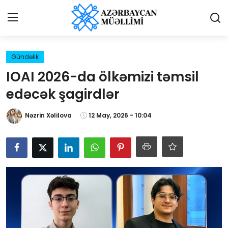
Giriş
Qeydiyyat
Gündəlik
IOAI 2026-da ölkəmizi təmsil
Qəzetə elan ver
edəcək şagirdlər
Əlaqə
Nəzrin Xəlilova
12 May, 2026 - 10:04
Haqqımızda
Reklam və elan
Biz kimik?
Bütün xəbərlər