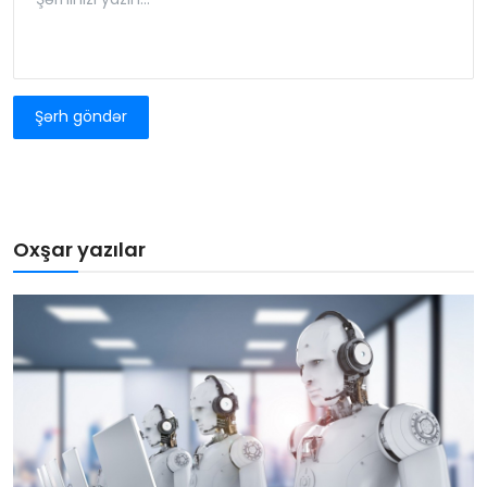
Şərh göndər
Oxşar yazılar