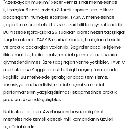
"Azərbaycan müəllimi" xəbər verir ki, final mərhələsində
iştirakçılar 6 saat ərzində 3 fərqli tapşırıq üzrə bilik və
İctimai şura
bacarıqlarını nümayiş etdiriblər. TASK A mərhələsində
Dünya
şagirdlərin süni intellekt üzrə nəzəri bilikləri qiymətləndirilib.
Bu hissədə iştirakçılara 25 sualdan ibarət nəzəri tapşırıqlar
təqdim olunub. TASK B mərhələsində iştirakçıların texniki
və praktiki bacarıqları yoxlanılıb. Şagirdlər data ilə işləmə,
ilkin emal, kəşfedici analiz, model qurma və nəticələrin
qiymətləndirilməsi üzrə tapşırıqları yerinə yetiriblər. TASK C
mərhələsi isə Kaggle əsaslı tətbiqi tapşırıq formatında
keçirilib. Bu mərhələdə iştirakçılar data təmizləmə,
xüsusiyyət mühəndisliyi, model seçimi və model
performansının yaxşılaşdırılması istiqamətində praktik
problem üzərində çalışıblar.
Nəticələrə əsasən, Azərbaycanı beynəlxalq final
mərhələsində təmsil edəcək milli komandanın üzvləri
aşağıdakılardır: