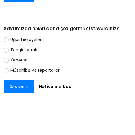
Saytımızda nələri daha çox görmək istəyərdiniz?
Uğur hekayələri
Tənqidi yazılar
Xəbərlər
Müsahibə və reportajlar
Səs verin
Nəticələrə bax