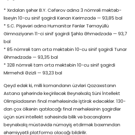
* Xırdalan şəhər B.Y. Cəfərov adına 3 nömrəli məktəb-
liseyin 10-cu sinif şagirdi Kənan Kərimzadə — 93,85 bal
* S.C. Pişəvəri adına Humanitar Fənlər Təmayüllü
Gimnaziyanın 11-ci sinif şagirdi Şəhla Əhmədzadə — 93,7
bal
* 85 nömrəli tam orta məktəbin 10-cu sinif şagirdi Tunar
Əhmədzadə — 93,35 bal
* 328 nömrəli tam orta məktəbin 10-cu sinif şagirdi
Mirmehdi Əzizli — 93,23 bal
Qeyd edək ki, milli komandanın üzvləri Qazaxıstanın
Astana şəhərində keçiriləcək Beynəlxalq Süni İntellekt
Olimpiadasının final mərhələsində iştirak edəcəklər. 130-
dan çox ölkənin qatılacağı final mərhələsinin şagirdlər
üçün süni intellekt sahəsində bilik və bacarıqlarını
beynəlxalq müstəvidə nümayiş etdirmək baxımından
əhəmiyyətli platforma olacağı bildirilir.