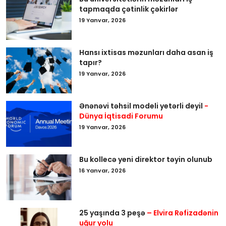
tapmaqda çətinlik çəkirlər
19 Yanvar, 2026
Hansı ixtisas məzunları daha asan iş
tapır?
19 Yanvar, 2026
Ənənəvi təhsil modeli yetərli deyil
-
Dünya İqtisadi Forumu
19 Yanvar, 2026
Bu kollecə yeni direktor təyin olunub
16 Yanvar, 2026
25 yaşında 3 peşə
– Elvira Rəfizadənin
uğur yolu