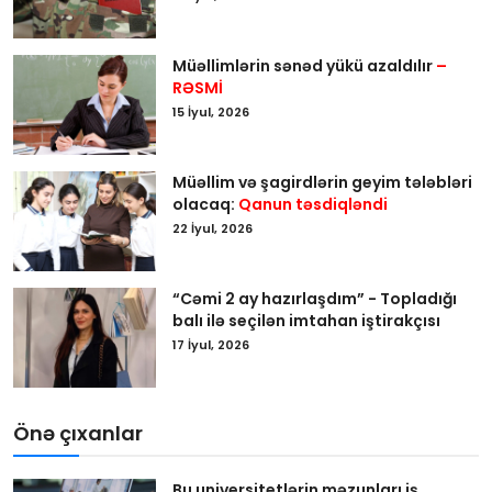
Müəllimlərin sənəd yükü azaldılır
–
RƏSMİ
15 İyul, 2026
Müəllim və şagirdlərin geyim tələbləri
olacaq:
Qanun təsdiqləndi
22 İyul, 2026
“Cəmi 2 ay hazırlaşdım” - Topladığı
balı ilə seçilən imtahan iştirakçısı
17 İyul, 2026
Önə çıxanlar
Bu universitetlərin məzunları iş