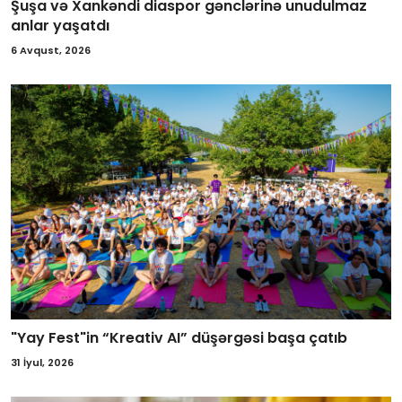
Şuşa və Xankəndi diaspor gənclərinə unudulmaz
anlar yaşatdı
6 Avqust, 2026
"Yay Fest"in “Kreativ AI” düşərgəsi başa çatıb
31 İyul, 2026