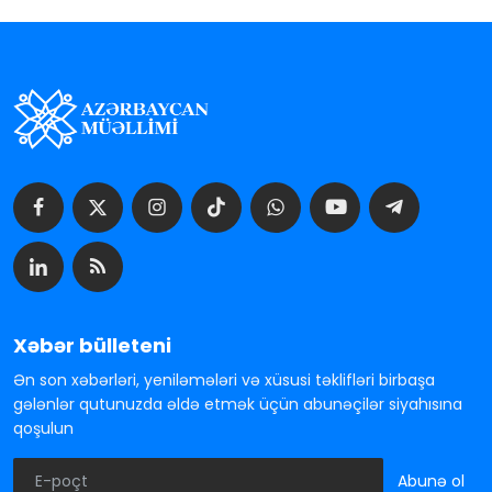
Xəbər bülleteni
Ən son xəbərləri, yeniləmələri və xüsusi təklifləri birbaşa
gələnlər qutunuzda əldə etmək üçün abunəçilər siyahısına
qoşulun
Abunə ol