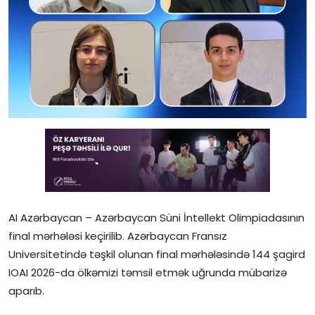
Gündəlik
Rəsmi
Təhsil
Müsahibə
Elm və innovasiya
Təhlil
Reportaj
AI Azərbaycan – Azərbaycan Süni İntellekt Olimpiadasının
final mərhələsi keçirilib. Azərbaycan Fransız
Pedaqogika
Universitetində təşkil olunan final mərhələsində 144 şagird
Regionlar
IOAI 2026-da ölkəmizi təmsil etmək uğrunda mübarizə
aparıb.
Qəzetin PDF arxivi