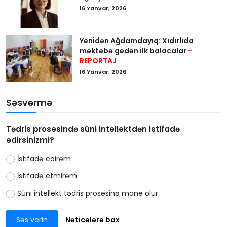
16 Yanvar, 2026
Yenidən Ağdamdayıq: Xıdırlıda
məktəbə gedən ilk balacalar
-
REPORTAJ
16 Yanvar, 2026
Səsvermə
Tədris prosesində süni intellektdən istifadə
edirsinizmi?
İstifadə edirəm
İstifadə etmirəm
Süni intellekt tədris prosesinə mane olur
Səs verin
Nəticələrə bax