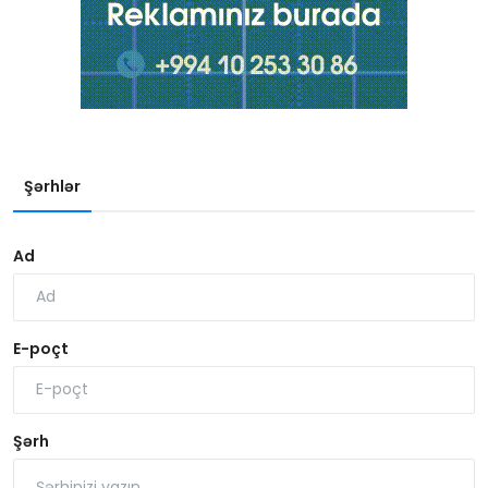
Şərhlər
Ad
E-poçt
Şərh