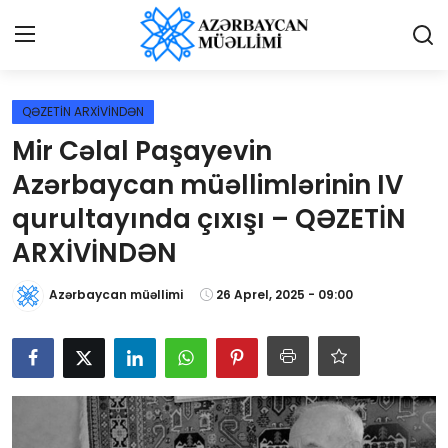
Giriş
Qeydiyyat
QƏZETİN ARXİVİNDƏN
Mir Cəlal Paşayevin
Qəzetə elan ver
Azərbaycan müəllimlərinin IV
Əlaqə
qurultayında çıxışı – QƏZETİN
ARXİVİNDƏN
Haqqımızda
Azərbaycan müəllimi
26 Aprel, 2025 - 09:00
Reklam və elan
Biz kimik?
Bütün xəbərlər