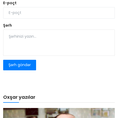
E-poçt
Şərh
Şərh göndər
Oxşar yazılar