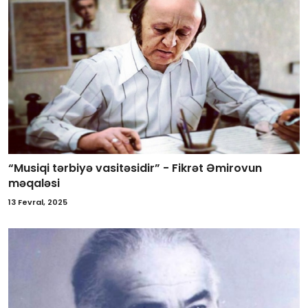
“Musiqi tərbiyə vasitəsidir” - Fikrət Əmirovun
məqaləsi
13 Fevral, 2025