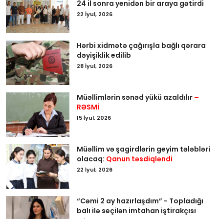
24 il sonra yenidən bir araya gətirdi
22 İyul, 2026
Hərbi xidmətə çağırışla bağlı qərara
dəyişiklik edilib
28 İyul, 2026
Müəllimlərin sənəd yükü azaldılır
–
RƏSMİ
15 İyul, 2026
Müəllim və şagirdlərin geyim tələbləri
olacaq:
Qanun təsdiqləndi
22 İyul, 2026
“Cəmi 2 ay hazırlaşdım” - Topladığı
balı ilə seçilən imtahan iştirakçısı