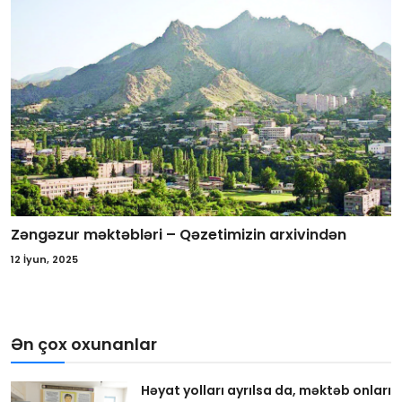
Zəngəzur məktəbləri – Qəzetimizin arxivindən
12 İyun, 2025
Ən çox oxunanlar
Həyat yolları ayrılsa da, məktəb onları