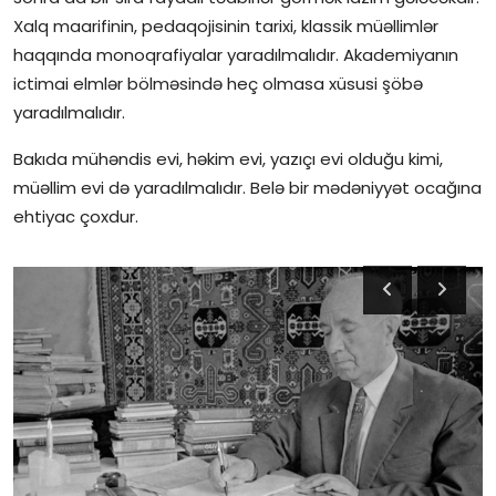
Xalq maarifinin, pedaqojisinin tarixi, klassik müəllimlər
haqqında monoqrafiyalar yaradılmalıdır. Akademiyanın
ictimai elmlər bölməsində heç olmasa xüsusi şöbə
yaradılmalıdır.
Bakıda mühəndis evi, həkim evi, yazıçı evi olduğu kimi,
müəllim evi də yaradılmalıdır. Belə bir mədəniyyət ocağına
ehtiyac çoxdur.