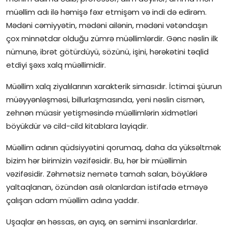
müəllim adı ilə həmişə fəxr etmişəm və indi də edirəm.
İctimai şura
Mədəni cəmiyyətin, mədəni ailənin, mədəni vətəndaşın
çox minnətdar olduğu zümrə müəllimlərdir. Gənc nəslin ilk
Dünya
nümunə, ibrət götürdüyü, sözünü, işini, hərəkətini təqlid
etdiyi şəxs xalq müəllimidir.
Müəllim xalq ziyalılarının xarakterik simasıdır. İctimai şüurun
müəyyənləşməsi, billurlaşmasında, yeni nəslin cismən,
zehnən müasir yetişməsində müəllimlərin xidmətləri
böyükdür və cild-cild kitablara layiqdir.
Müəllim adının qüdsiyyətini qorumaq, daha da yüksəltmək
bizim hər birimizin vəzifəsidir. Bu, hər bir müəllimin
vəzifəsidir. Zəhmətsiz nemətə tamah salan, böyüklərə
yaltaqlanan, özündən asılı olanlardan istifadə etməyə
çalışan adam müəllim adına yaddır.
Uşaqlar ən həssas, ən ayıq, ən səmimi insanlardırlar.