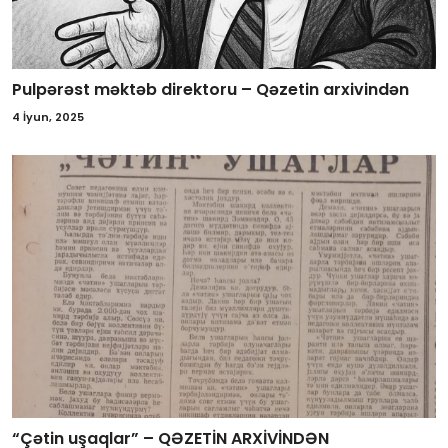
Pulpərəst məktəb direktoru – Qəzetin arxivindən
4 İyun, 2025
“Çətin uşaqlar” – QƏZETİN ARXİVİNDƏN