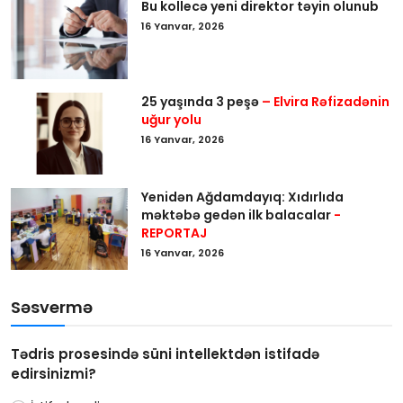
Bu kollecə yeni direktor təyin olunub
16 Yanvar, 2026
25 yaşında 3 peşə
– Elvira Rəfizadənin
uğur yolu
16 Yanvar, 2026
Yenidən Ağdamdayıq: Xıdırlıda
məktəbə gedən ilk balacalar
-
REPORTAJ
16 Yanvar, 2026
Səsvermə
Tədris prosesində süni intellektdən istifadə
edirsinizmi?