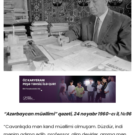
Gündəlik
Rəsmi
Təhsil
Müsahibə
Elm və innovasiya
Təhlil
Reportaj
Pedaqogika
“Azərbaycan müəllimi” qəzeti, 24 noyabr 1960-cı il, №96
Regionlar
“Cavanlıqda mən kənd müəllimi olmuşam. Düzdür, indi
Qəzetin PDF arxivi
mənim adıma ədib, professor, alim deyirlər, amma mən