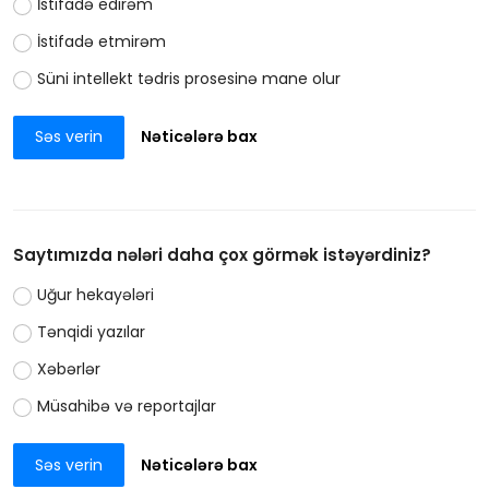
İstifadə edirəm
İstifadə etmirəm
Süni intellekt tədris prosesinə mane olur
Səs verin
Nəticələrə bax
Saytımızda nələri daha çox görmək istəyərdiniz?
Uğur hekayələri
Tənqidi yazılar
Xəbərlər
Müsahibə və reportajlar
Səs verin
Nəticələrə bax