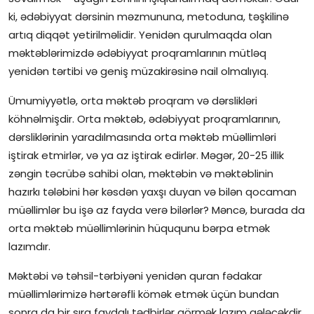
ki, ədəbiyyat dərsinin məzmununa, metoduna, təşkilinə
artıq diqqət yetirilməlidir. Yenidən qurulmaqda olan
məktəblərimizdə ədəbiyyat proqramlarının mütləq
yenidən tərtibi və geniş müzakirəsinə nail olmalıyıq.
Ümumiyyətlə, orta məktəb proqram və dərslikləri
köhnəlmişdir. Orta məktəb, ədəbiyyat proqramlarının,
dərsliklərinin yaradılmasında orta məktəb müəllimləri
iştirak etmirlər, və ya az iştirak edirlər. Məgər, 20-25 illik
zəngin təcrübə sahibi olan, məktəbin və məktəblinin
hazırkı tələbini hər kəsdən yaxşı duyan və bilən qocaman
müəllimlər bu işə az fayda verə bilərlər? Məncə, burada da
orta məktəb müəllimlərinin hüququnu bərpa etmək
lazımdır.
Məktəbi və təhsil-tərbiyəni yenidən quran fədakar
müəllimlərimizə hərtərəfli kömək etmək üçün bundan
sonra da bir sıra faydalı tədbirlər görmək lazım gələcəkdir.