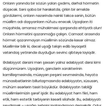
Onların yanında bir sözün yalan çıxdımı, dərhal hörmətin
düşəcək. Səni qaba bir hərəkətdə, çirkin bir əməldə
gördülərmi, onların nəzərində nəinki təkcə sənin, bütün
müəllim adı daşıyanların nüfuzu enəcək. Uşaqların iti
müşahidə, amansız mühakiməsi qarşısında ehtiyatlı olun!
Onların hörmətini qazanmağa çalışın. Camaat arasında
hörmət qazanmayan müəllimin sözündə kəsər olmaz.
Müəllimlər bilir ki, dəcəl uşağı təlqin edib ləyaqətli
vətəndaş yetirəndə duyduğun sevinc qibtəyə layiqdir.
Ədəbiyyat dərsini mən şəxsən yalnız ədəbiyyat dərsi kimi
düşünmürəm. Uşaqların, gənclərin xarakterinin
kamilləşməsində, müəyyən peşəni sevməsində, həyata
münasibətlərinin billurlaşmasında ədəbiyyatın, xüsusən,
mühüm əsərlərin təsiri böyükdür. Ədəbiyyatın təbliği
müəllimlərimizin şərəf işidir. Bu ədəbiyyat həm fikri, həm
etik, həm estetik tərbiyənin kəsərli silahıdır. Bu, ədəbiyyatı
sevdirmək – uşağın zehnini işıqlandırmaq deməkdir. Odur