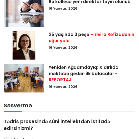
Bu kollecə yeni direktor təyin olunub
16 Yanvar, 2026
25 yaşında 3 peşə
– Elvira Rəfizadənin
uğur yolu
16 Yanvar, 2026
Yenidən Ağdamdayıq: Xıdırlıda
məktəbə gedən ilk balacalar
-
REPORTAJ
16 Yanvar, 2026
Səsvermə
Tədris prosesində süni intellektdən istifadə
edirsinizmi?