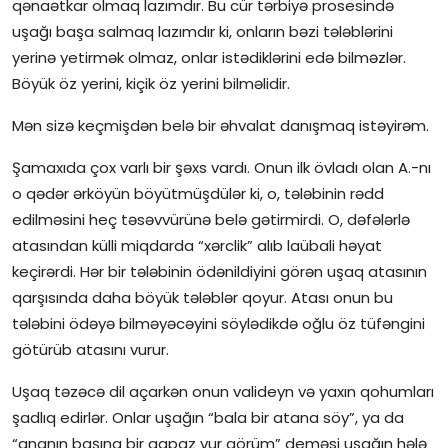
qənaətkar olmaq lazımdır. Bu cür tərbiyə prosesində
uşağı başa salmaq lazımdır ki, onların bəzi tələblərini
yerinə yetirmək olmaz, onlar istədiklərini edə bilməzlər.
Böyük öz yerini, kiçik öz yerini bilməlidir.
Mən sizə keçmişdən belə bir əhvalat danışmaq istəyirəm.
Şamaxıda çox varlı bir şəxs vardı. Onun ilk övladı olan A.-nı
o qədər ərköyün böyütmüşdülər ki, o, tələbinin rədd
edilməsini heç təsəvvürünə belə gətirmirdi. O, dəfələrlə
atasından külli miqdarda “xərclik” alıb laübali həyat
keçirərdi. Hər bir tələbinin ödənildiyini görən uşaq atasının
qarşısında daha böyük tələblər qoyur. Atası onun bu
tələbini ödəyə bilməyəcəyini söylədikdə oğlu öz tüfəngini
götürüb atasını vurur.
Uşaq təzəcə dil açarkən onun valideyn və yaxın qohumları
şadlıq edirlər. Onlar uşağın “bala bir atana söy”, ya da
“ananın başına bir qapaz vur görüm” deməsi uşağın hələ