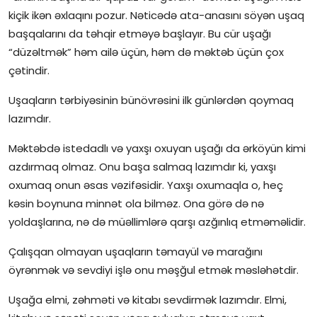
kiçik ikən əxlaqını pozur. Nəticədə ata-anasını söyən uşaq
başqalarını da təhqir etməyə başlayır. Bu cür uşağı
“düzəltmək” həm ailə üçün, həm də məktəb üçün çox
çətindir.
Uşaqların tərbiyəsinin bünövrəsini ilk günlərdən qoymaq
lazımdır.
Məktəbdə istedadlı və yaxşı oxuyan uşağı da ərköyün kimi
azdırmaq olmaz. Onu başa salmaq lazımdır ki, yaxşı
oxumaq onun əsas vəzifəsidir. Yaxşı oxumaqla o, heç
kəsin boynuna minnət ola bilməz. Ona görə də nə
yoldaşlarına, nə də müəllimlərə qarşı azğınlıq etməməlidir.
Çalışqan olmayan uşaqların təmayül və marağını
öyrənmək və sevdiyi işlə onu məşğul etmək məsləhətdir.
Uşağa elmi, zəhməti və kitabı sevdirmək lazımdır. Elmi,