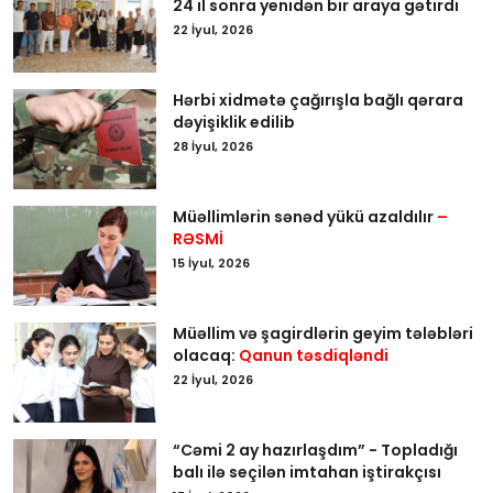
24 il sonra yenidən bir araya gətirdi
22 İyul, 2026
Hərbi xidmətə çağırışla bağlı qərara
dəyişiklik edilib
28 İyul, 2026
Müəllimlərin sənəd yükü azaldılır
–
RƏSMİ
15 İyul, 2026
Müəllim və şagirdlərin geyim tələbləri
olacaq:
Qanun təsdiqləndi
22 İyul, 2026
“Cəmi 2 ay hazırlaşdım” - Topladığı
balı ilə seçilən imtahan iştirakçısı