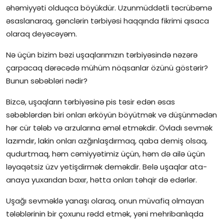
əhəmiyyəti olduqca böyükdür. Uzunmüddətli təcrübəmə
İctimai şura
əsaslanaraq, gənclərin tərbiyəsi haqqında fikrimi qısaca
olaraq deyəcəyəm.
Dünya
Nə üçün bizim bəzi uşaqlarımızın tərbiyəsində nəzərə
çarpacaq dərəcədə mühüm nöqsanlar özünü göstərir?
Bunun səbəbləri nədir?
Bizcə, uşaqların tərbiyəsinə pis təsir edən əsas
səbəblərdən biri onları ərköyün böyütmək və düşünmədən
hər cür tələb və arzularına əməl etməkdir. Övladı sevmək
lazımdır, lakin onları azğınlaşdırmaq, qaba demiş olsaq,
qudurtmaq, həm cəmiyyətimiz üçün, həm də ailə üçün
ləyaqətsiz üzv yetişdirmək deməkdir. Belə uşaqlar ata-
anaya yuxarıdan baxır, hətta onları təhqir də edərlər.
Uşağı sevməklə yanaşı olaraq, onun müvafiq olmayan
tələblərinin bir çoxunu rədd etmək, yəni mehribanlıqda