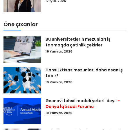
17 İyul, 2026
Önə çıxanlar
Bu universitetlərin məzunları iş
tapmaqda çətinlik çəkirlər
19 Yanvar, 2026
Hansı ixtisas məzunları daha asan iş
tapır?
19 Yanvar, 2026
Ənənəvi təhsil modeli yetərli deyil
-
Dünya İqtisadi Forumu
19 Yanvar, 2026