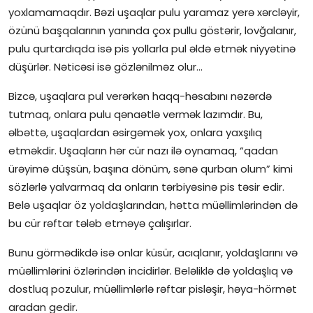
yoxlamamaqdır. Bəzi uşaqlar pulu yaramaz yerə xərcləyir,
özünü başqalarının yanında çox pullu göstərir, lovğalanır,
pulu qurtardıqda isə pis yollarla pul əldə etmək niyyətinə
düşürlər. Nəticəsi isə gözlənilməz olur…
Bizcə, uşaqlara pul verərkən haqq-həsabını nəzərdə
tutmaq, onlara pulu qənaətlə vermək lazımdır. Bu,
əlbəttə, uşaqlardan əsirgəmək yox, onlara yaxşılıq
etməkdir. Uşaqların hər cür nazı ilə oynamaq, “qadan
ürəyimə düşsün, başına dönüm, sənə qurban olum” kimi
sözlərlə yalvarmaq da onların tərbiyəsinə pis təsir edir.
Belə uşaqlar öz yoldaşlarından, hətta müəllimlərindən də
bu cür rəftar tələb etməyə çalışırlar.
Bunu görmədikdə isə onlar küsür, acıqlanır, yoldaşlarını və
müəllimlərini özlərindən incidirlər. Beləliklə də yoldaşlıq və
dostluq pozulur, müəllimlərlə rəftar pisləşir, həya-hörmət
aradan gedir.