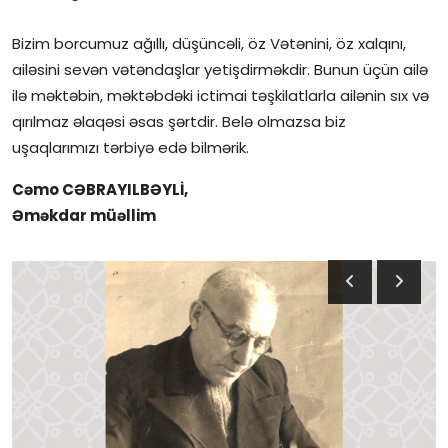
Bizim borcumuz ağıllı, düşüncəli, öz Vətənini, öz xalqını,
ailəsini sevən vətəndaşlar yetişdirməkdir. Bunun üçün ailə
ilə məktəbin, məktəbdəki ictimai təşkilatlarla ailənin sıx və
qırılmaz əlaqəsi əsas şərtdir. Belə olmazsa biz
uşaqlarımızı tərbiyə edə bilmərik.
Cəmo CƏBRAYILBƏYLİ,
Əməkdar müəllim