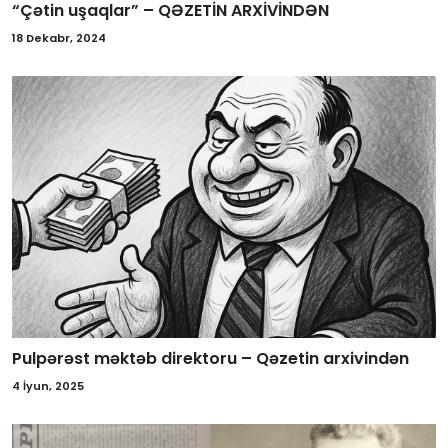
“Çətin uşaqlar” – QƏZETİN ARXİVİNDƏN
18 Dekabr, 2024
Pulpərəst məktəb direktoru – Qəzetin arxivindən
4 İyun, 2025