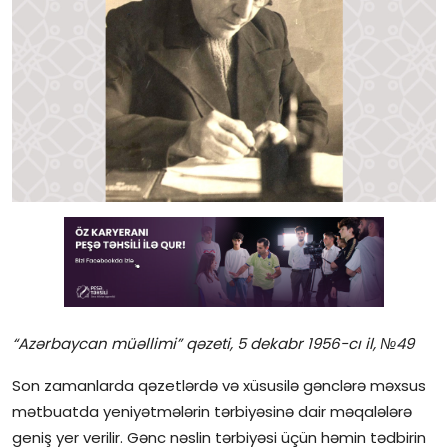
Gündəlik
Rəsmi
Təhsil
Müsahibə
Elm və innovasiya
Təhlil
Reportaj
Pedaqogika
“Azərbaycan müəllimi” qəzeti, 5 dekabr 1956-cı il, №49
Son zamanlarda qəzetlərdə və xüsusilə gənclərə məxsus
Regionlar
mətbuatda yeniyətmələrin tərbiyəsinə dair məqalələrə
Qəzetin PDF arxivi
geniş yer verilir. Gənc nəslin tərbiyəsi üçün həmin tədbirin