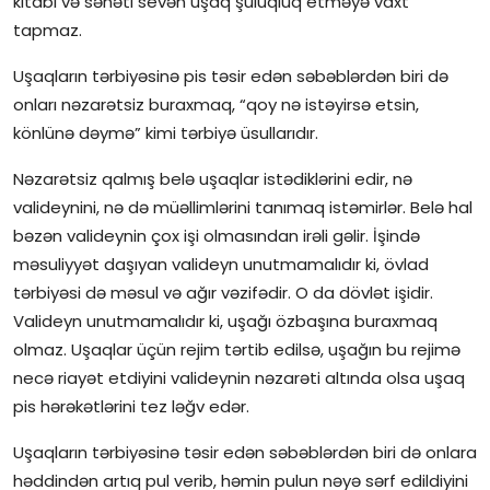
kitabı və sənəti sevən uşaq şuluqluq etməyə vaxt
tapmaz.
Uşaqların tərbiyəsinə pis təsir edən səbəblərdən biri də
onları nəzarətsiz buraxmaq, “qoy nə istəyirsə etsin,
könlünə dəymə” kimi tərbiyə üsullarıdır.
Nəzarətsiz qalmış belə uşaqlar istədiklərini edir, nə
valideynini, nə də müəllimlərini tanımaq istəmirlər. Belə hal
bəzən valideynin çox işi olmasından irəli gəlir. İşində
məsuliyyət daşıyan valideyn unutmamalıdır ki, övlad
tərbiyəsi də məsul və ağır vəzifədir. O da dövlət işidir.
Valideyn unutmamalıdır ki, uşağı özbaşına buraxmaq
olmaz. Uşaqlar üçün rejim tərtib edilsə, uşağın bu rejimə
necə riayət etdiyini valideynin nəzarəti altında olsa uşaq
pis hərəkətlərini tez ləğv edər.
Uşaqların tərbiyəsinə təsir edən səbəblərdən biri də onlara
həddindən artıq pul verib, həmin pulun nəyə sərf edildiyini