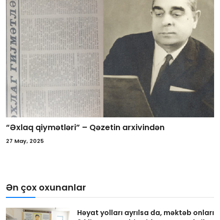
“Əxlaq qiymətləri” – Qəzetin arxivindən
27 May, 2025
Ən çox oxunanlar
Həyat yolları ayrılsa da, məktəb onları