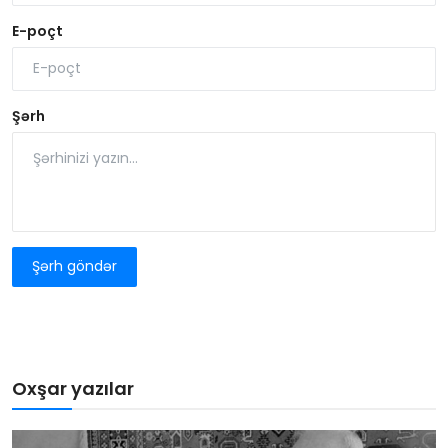
E-poçt
Şərh
Şərh göndər
Oxşar yazılar