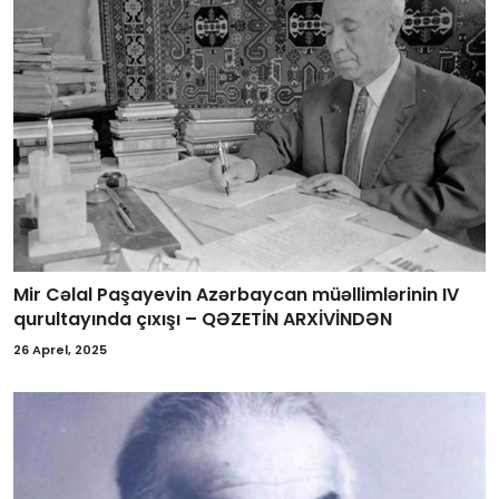
Mir Cəlal Paşayevin Azərbaycan müəllimlərinin IV
qurultayında çıxışı – QƏZETİN ARXİVİNDƏN
26 Aprel, 2025