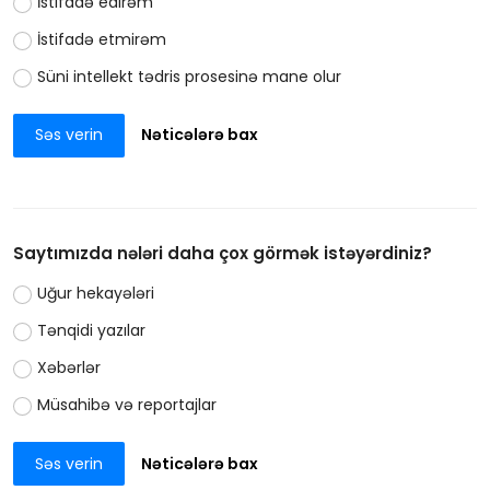
İstifadə edirəm
İstifadə etmirəm
Süni intellekt tədris prosesinə mane olur
Səs verin
Nəticələrə bax
Saytımızda nələri daha çox görmək istəyərdiniz?
Uğur hekayələri
Tənqidi yazılar
Xəbərlər
Müsahibə və reportajlar
Səs verin
Nəticələrə bax