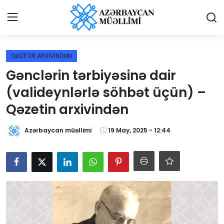
Giriş
Qeydiyyat
QƏZETİN ARXİVİNDƏN
Gənclərin tərbiyəsinə dair
Qəzetə elan ver
(valideynlərlə söhbət üçün) –
Əlaqə
Qəzetin arxivindən
Haqqımızda
Azərbaycan müəllimi
19 May, 2025 - 12:44
Reklam və elan
Biz kimik?
Bütün xəbərlər