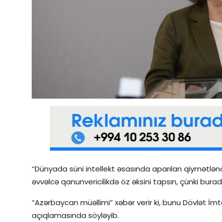
Qəzetin PDF arxivi
İctimai şura
Dünya
“Dünyada süni intellekt əsasında aparılan qiymətlənd
əvvəlcə qanunvericilikdə öz əksini tapsın, çünki burada
“Azərbaycan müəllimi” xəbər verir ki, bunu Dövlət İ
açıqlamasında söyləyib.