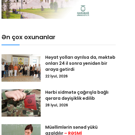
Ən çox oxunanlar
Həyat yolları ayrılsa da, məktəb
onları 24 il sonra yenidən bir
araya gətirdi
22 İyul, 2026
Hərbi xidmətə çağırışla bağlı
qərara dəyişiklik edilib
28 İyul, 2026
Müəllimlərin sənəd yükü
azaldılır
– RƏSMİ