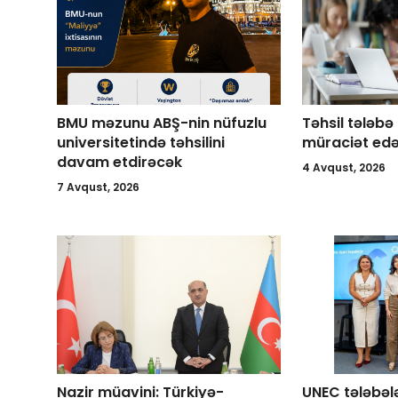
BMU məzunu ABŞ-nin nüfuzlu
Təhsil tələbə
universitetində təhsilini
müraciət edə
davam etdirəcək
4 Avqust, 2026
7 Avqust, 2026
Nazir müavini: Türkiyə-
UNEC tələbələ