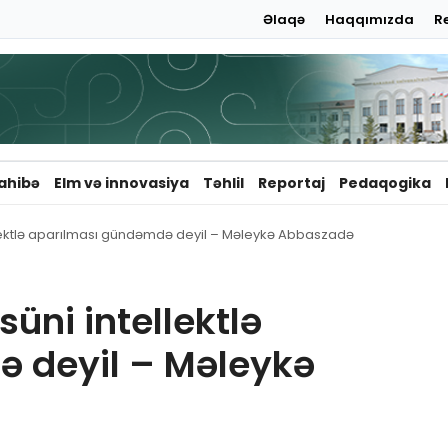
Əlaqə
Haqqımızda
R
ahibə
Elm və innovasiya
Təhlil
Reportaj
Pedaqogika
llektlə aparılması gündəmdə deyil – Məleykə Abbaszadə
üni intellektlə
 deyil – Məleykə