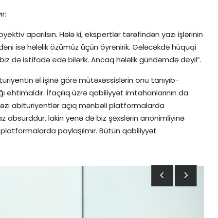
ır:
ktiv aparılsın. Hələ ki, ekspertlər tərəfindən yazı işlərinin
adəni isə hələlik özümüz üçün öyrənirik. Gələcəkdə hüquqi
biz də istifadə edə bilərik. Ancaq hələlik gündəmdə deyil”.
turiyentin əl işinə görə mütəxəssislərin onu tanıyıb-
ğı ehtimaldır. İfaçılıq üzrə qabiliyyət imtahanlarının da
 bəzi abituriyentlər açıq mənbəli platformalarda
az absurddur, lakin yenə də biz şəxslərin anonimliyinə
i platformalarda paylaşılmır. Bütün qabiliyyət