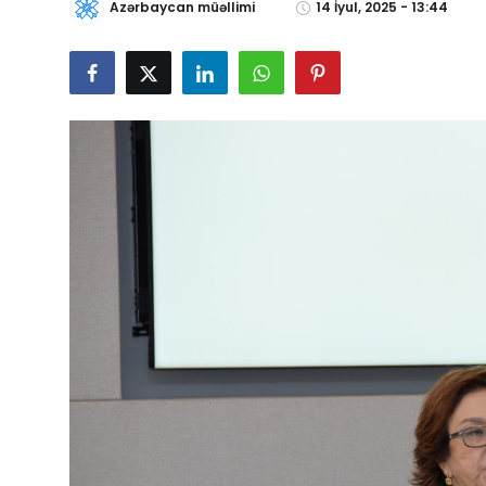
Azərbaycan müəllimi
14 İyul, 2025 - 13:44
Gündəlik
Rəsmi
Təhsil
Müsahibə
Elm və innovasiya
Təhlil
Reportaj
Pedaqogika
Regionlar