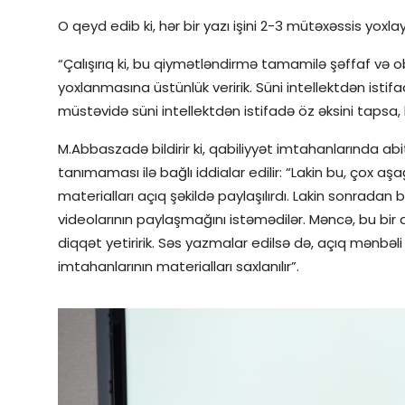
O qeyd edib ki, hər bir yazı işini 2-3 mütəxəssis yoxlay
“Çalışırıq ki, bu qiymətləndirmə tamamilə şəffaf və obye
yoxlanmasına üstünlük veririk. Süni intellektdən istif
müstəvidə süni intellektdən istifadə öz əksini tapsa, 
M.Abbaszadə bildirir ki, qabiliyyət imtahanlarında abi
tanımaması ilə bağlı iddialar edilir: “Lakin bu, çox aşa
materialları açıq şəkildə paylaşılırdı. Lakin sonradan
videolarının paylaşmağını istəmədilər. Məncə, bu bir 
diqqət yetiririk. Səs yazmalar edilsə də, açıq mənbəl
imtahanlarının materialları saxlanılır”.