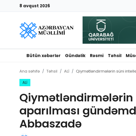
8 avqust 2026
Giriş
Qeydiyyat
Qəzetə elan ver
Bütün xəbərlər
Gündəlik
Rəsmi
Təhsil
Müs
Əlaqə
Ana səhifə
Təhsil
ALİ
Qiymətləndirmələrin süni inte
Haqqımızda
ALİ
Qiymətləndirmələrin s
Reklam və elan
aparılması gündəmdə
Biz kimik?
Abbaszadə
Bütün xəbərlər