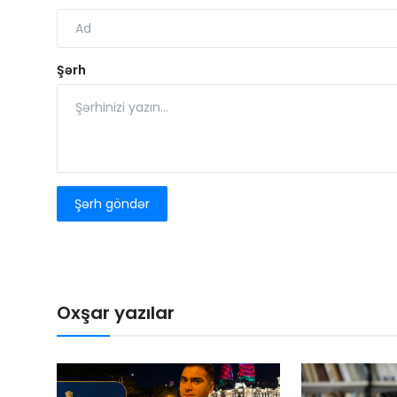
Şərh
Şərh göndər
Oxşar yazılar