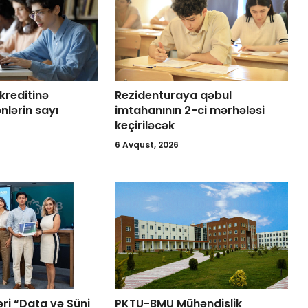
 kreditinə
Rezidenturaya qəbul
nlərin sayı
imtahanının 2-ci mərhələsi
keçiriləcək
6 Avqust, 2026
ri “Data və Süni
PKTU-BMU Mühəndislik