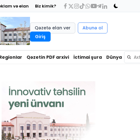
eklam və elan
Biz kimik?
Qəzetə elan ver
Abunə ol
Giriş
Regionlar
Qəzetin PDF arxivi
İctimai şura
Dünya