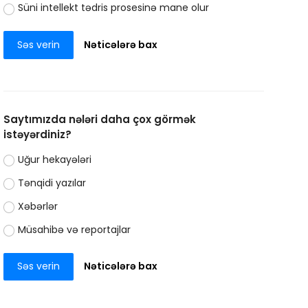
Süni intellekt tədris prosesinə mane olur
Səs verin
Nəticələrə bax
Saytımızda nələri daha çox görmək
istəyərdiniz?
Uğur hekayələri
Tənqidi yazılar
Xəbərlər
Müsahibə və reportajlar
Səs verin
Nəticələrə bax