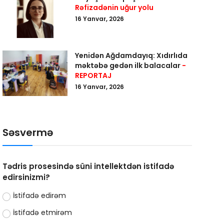
Rəfizadənin uğur yolu
16 Yanvar, 2026
Yenidən Ağdamdayıq: Xıdırlıda
məktəbə gedən ilk balacalar
-
REPORTAJ
16 Yanvar, 2026
Səsvermə
Tədris prosesində süni intellektdən istifadə
edirsinizmi?
İstifadə edirəm
İstifadə etmirəm