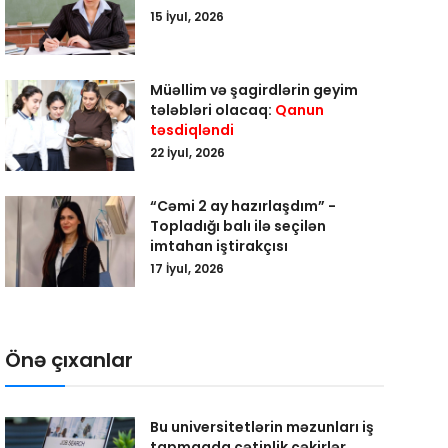
15 İyul, 2026
Müəllim və şagirdlərin geyim
tələbləri olacaq:
Qanun
təsdiqləndi
22 İyul, 2026
“Cəmi 2 ay hazırlaşdım” -
Topladığı balı ilə seçilən
imtahan iştirakçısı
17 İyul, 2026
Önə çıxanlar
Bu universitetlərin məzunları iş
tapmaqda çətinlik çəkirlər