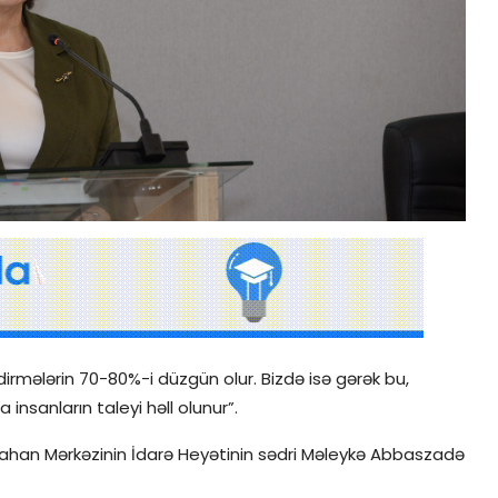
irmələrin 70-80%-i düzgün olur. Bizdə isə gərək bu,
 insanların taleyi həll olunur”.
mtahan Mərkəzinin İdarə Heyətinin sədri Məleykə Abbaszadə