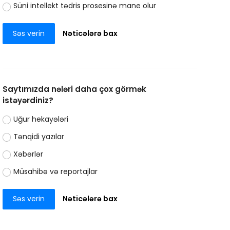
Süni intellekt tədris prosesinə mane olur
Səs verin
Nəticələrə bax
Saytımızda nələri daha çox görmək
istəyərdiniz?
Uğur hekayələri
Tənqidi yazılar
Xəbərlər
Müsahibə və reportajlar
Səs verin
Nəticələrə bax