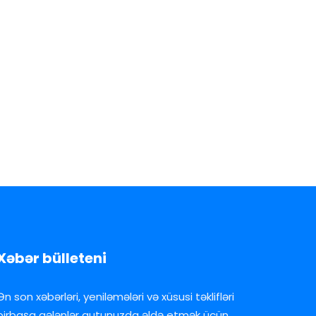
Xəbər bülleteni
Ən son xəbərləri, yeniləmələri və xüsusi təklifləri
birbaşa gələnlər qutunuzda əldə etmək üçün