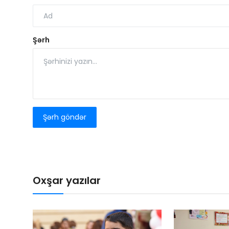
Şərh
Şərh göndər
Oxşar yazılar