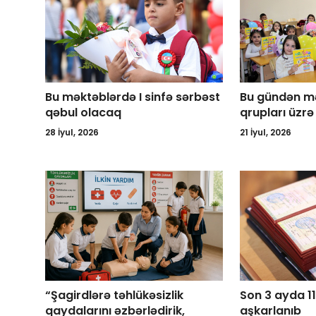
Bu məktəblərdə I sinfə sərbəst
Bu gündən mə
qəbul olacaq
qrupları üzr
28 İyul, 2026
21 İyul, 2026
“Şagirdlərə təhlükəsizlik
Son 3 ayda 1
qaydalarını əzbərlədirik,
aşkarlanıb