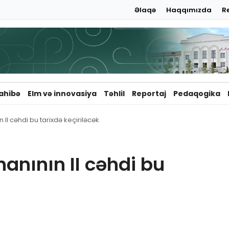
Əlaqə
Haqqımızda
R
ahibə
Elm və innovasiya
Təhlil
Reportaj
Pedaqogika
 II cəhdi bu tarixdə keçiriləcək
anının II cəhdi bu