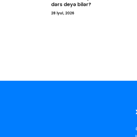
dərs deyə bilər?
28 İyul, 2026