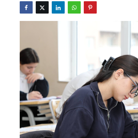
Gündəlik
Rəsmi
Təhsil
Müsahibə
Elm və innovasiya
Təhlil
Reportaj
Pedaqogika
Regionlar