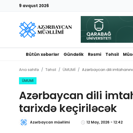
9 avqust 2026
Giriş
Qeydiyyat
Qəzetə elan ver
Bütün xəbərlər
Gündəlik
Rəsmi
Təhsil
Müs
Əlaqə
Ana səhifə
Təhsil
ÜMUMİ
Azərbaycan dili imtahanının
Haqqımızda
ÜMUMİ
Azərbaycan dili imtah
Reklam və elan
tarixdə keçiriləcək
Biz kimik?
Azərbaycan müəllimi
12 May, 2026 - 12:42
Bütün xəbərlər