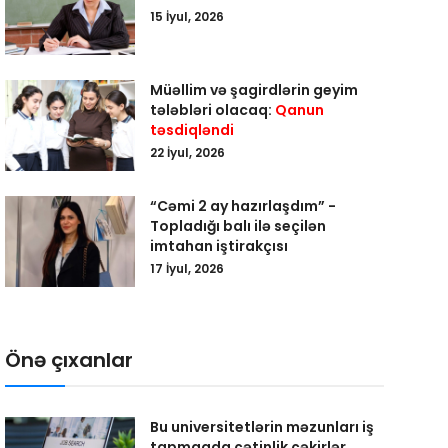
15 İyul, 2026
Müəllim və şagirdlərin geyim
tələbləri olacaq:
Qanun
təsdiqləndi
22 İyul, 2026
“Cəmi 2 ay hazırlaşdım” -
Topladığı balı ilə seçilən
imtahan iştirakçısı
17 İyul, 2026
Önə çıxanlar
Bu universitetlərin məzunları iş
tapmaqda çətinlik çəkirlər