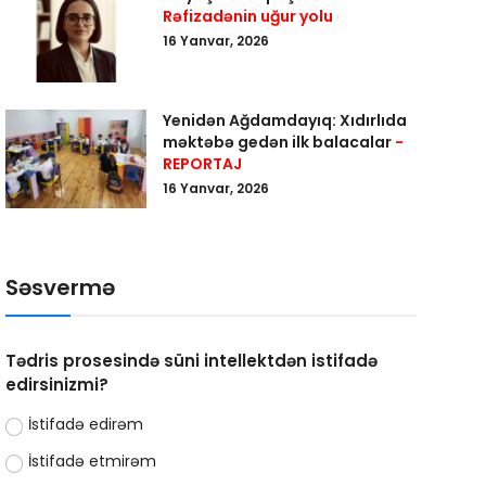
Rəfizadənin uğur yolu
16 Yanvar, 2026
Yenidən Ağdamdayıq: Xıdırlıda
məktəbə gedən ilk balacalar
-
REPORTAJ
16 Yanvar, 2026
Səsvermə
Tədris prosesində süni intellektdən istifadə
edirsinizmi?
İstifadə edirəm
İstifadə etmirəm