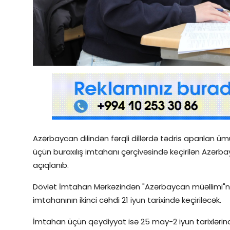
Qəzetin PDF arxivi
İctimai şura
Dünya
Azərbaycan dilindən fərqli dillərdə tədris aparılan ümu
üçün buraxılış imtahanı çərçivəsində keçirilən Azərbayc
açıqlanıb.
Dövlət İmtahan Mərkəzindən "Azərbaycan müəllimi"nə 
imtahanının ikinci cəhdi 21 iyun tarixində keçiriləcək.
İmtahan üçün qeydiyyat isə 25 may-2 iyun tarixlərin