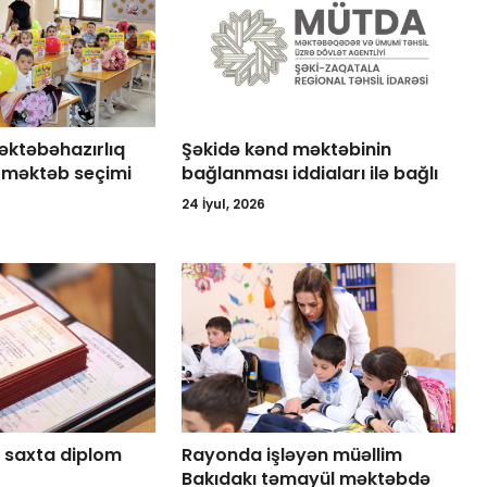
ktəbəhazırlıq
Şəkidə kənd məktəbinin
ə məktəb seçimi
bağlanması iddiaları ilə bağlı
24 İyul, 2026
1 saxta diplom
Rayonda işləyən müəllim
Bakıdakı təmayül məktəbdə