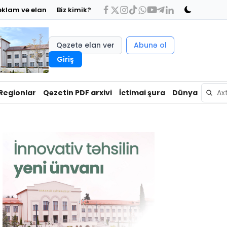
eklam və elan
Biz kimik?
Qəzetə elan ver
Abunə ol
Giriş
Regionlar
Qəzetin PDF arxivi
İctimai şura
Dünya