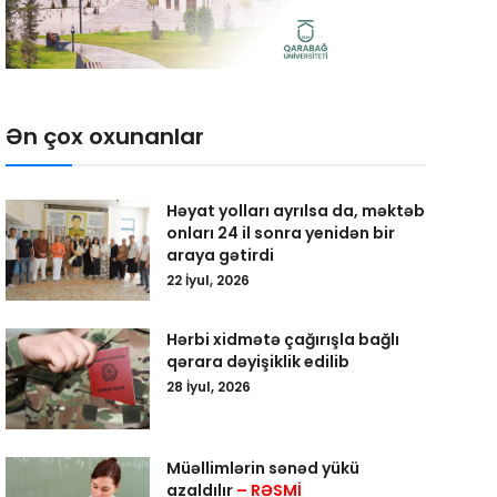
Ən çox oxunanlar
Həyat yolları ayrılsa da, məktəb
onları 24 il sonra yenidən bir
araya gətirdi
22 İyul, 2026
Hərbi xidmətə çağırışla bağlı
qərara dəyişiklik edilib
28 İyul, 2026
Müəllimlərin sənəd yükü
azaldılır
– RƏSMİ