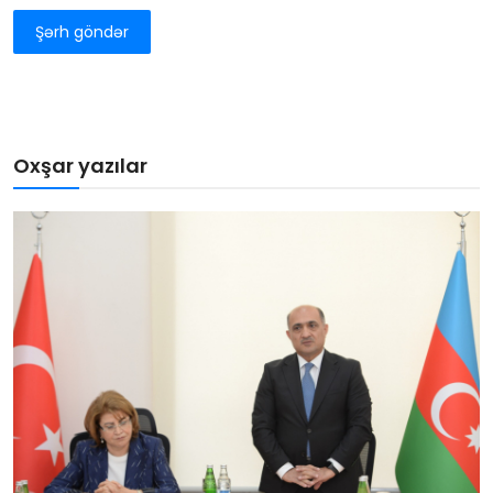
Şərh göndər
Oxşar yazılar