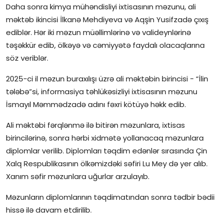
Daha sonra kimya mühəndisliyi ixtisasının məzunu, ali
məktəb ikincisi İlkanə Mehdiyeva və Aqşin Yusifzadə çıxış
ediblər. Hər iki məzun müəllimlərinə və valideynlərinə
təşəkkür edib, ölkəyə və cəmiyyətə faydalı olacaqlarına
söz veriblər.
2025-ci il məzun buraxılışı üzrə ali məktəbin birincisi - “İlin
tələbə”si, informasiya təhlükəsizliyi ixtisasının məzunu
İsmayıl Məmmədzadə adını fəxri kötüyə həkk edib.
Ali məktəbi fərqlənmə ilə bitirən məzunlara, ixtisas
birincilərinə, sonra hərbi xidmətə yollanacaq məzunlara
diplomlar verilib. Diplomları təqdim edənlər sırasında Çin
Xalq Respublikasının ölkəmizdəki səfiri Lu Mey də yer alıb.
Xanım səfir məzunlara uğurlar arzulayıb.
Məzunların diplomlarının təqdimatından sonra tədbir bədii
hissə ilə davam etdirilib.