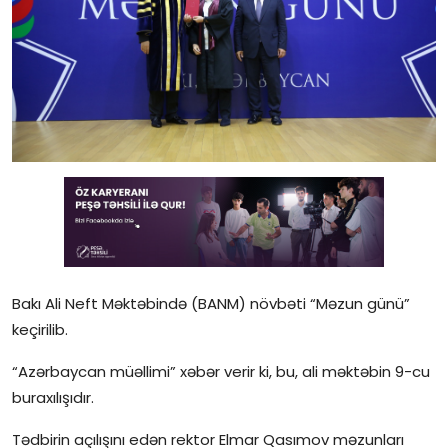
Gündəlik
Rəsmi
Təhsil
Müsahibə
Elm və innovasiya
Təhlil
Reportaj
Bakı Ali Neft Məktəbində (BANM) növbəti “Məzun günü”
keçirilib.
Pedaqogika
“Azərbaycan müəllimi” xəbər verir ki, bu, ali məktəbin 9-cu
Regionlar
buraxılışıdır.
Qəzetin PDF arxivi
Tədbirin açılışını edən rektor Elmar Qasımov məzunları