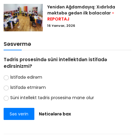
Yenidən Ağdamdayıq: Xıdırlıda
məktəbə gedən ilk balacalar
-
REPORTAJ
16 Yanvar, 2026
Səsvermə
Tədris prosesində süni intellektdən istifadə
edirsinizmi?
İstifadə edirəm
İstifadə etmirəm
Süni intellekt tədris prosesinə mane olur
Səs verin
Nəticələrə bax