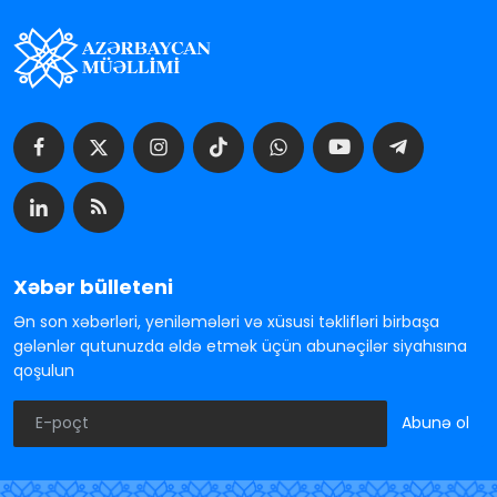
Xəbər bülleteni
Ən son xəbərləri, yeniləmələri və xüsusi təklifləri birbaşa
gələnlər qutunuzda əldə etmək üçün abunəçilər siyahısına
qoşulun
Abunə ol