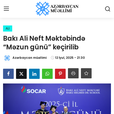
Giriş
Qeydiyyat
ALİ
Bakı Ali Neft Məktəbində
Qəzetə elan ver
“Məzun günü” keçirilib
Əlaqə
Azərbaycan müəllimi
12 İyul, 2025 - 21:30
Haqqımızda
Reklam və elan
Biz kimik?
Bütün xəbərlər