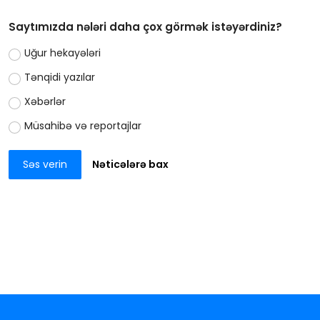
Saytımızda nələri daha çox görmək istəyərdiniz?
Uğur hekayələri
Tənqidi yazılar
Xəbərlər
Müsahibə və reportajlar
Səs verin
Nəticələrə bax