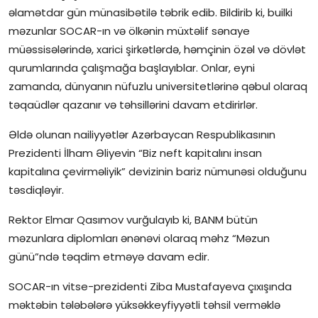
əlamətdar gün münasibətilə təbrik edib. Bildirib ki, builki
İctimai şura
məzunlar SOCAR-ın və ölkənin müxtəlif sənaye
müəssisələrində, xarici şirkətlərdə, həmçinin özəl və dövlət
Dünya
qurumlarında çalışmağa başlayıblar. Onlar, eyni
zamanda, dünyanın nüfuzlu universitetlərinə qəbul olaraq
təqaüdlər qazanır və təhsillərini davam etdirirlər.
Əldə olunan nailiyyətlər Azərbaycan Respublikasının
Prezidenti İlham Əliyevin “Biz neft kapitalını insan
kapitalına çevirməliyik” devizinin bariz nümunəsi olduğunu
təsdiqləyir.
Rektor Elmar Qasımov vurğulayıb ki, BANM bütün
məzunlara diplomları ənənəvi olaraq məhz “Məzun
günü”ndə təqdim etməyə davam edir.
SOCAR-ın vitse-prezidenti Ziba Mustafayeva çıxışında
məktəbin tələbələrə yüksəkkeyfiyyətli təhsil verməklə