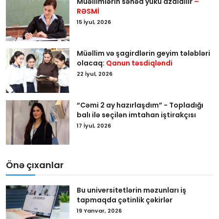
Müəllimlərin sənəd yükü azaldılır
–
RƏSMİ
15 İyul, 2026
Müəllim və şagirdlərin geyim tələbləri
olacaq:
Qanun təsdiqləndi
22 İyul, 2026
“Cəmi 2 ay hazırlaşdım” - Topladığı
balı ilə seçilən imtahan iştirakçısı
17 İyul, 2026
Önə çıxanlar
Bu universitetlərin məzunları iş
tapmaqda çətinlik çəkirlər
19 Yanvar, 2026