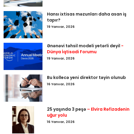
Hansı ixtisas məzunları daha asan iş
tapır?
19 Yanvar, 2026
Ənənəvi təhsil modeli yetərli deyil
-
Dünya İqtisadi Forumu
19 Yanvar, 2026
Bu kollecə yeni direktor təyin olunub
16 Yanvar, 2026
25 yaşında 3 peşə
– Elvira Rəfizadənin
uğur yolu
16 Yanvar, 2026