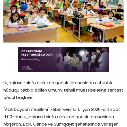
Gündəlik
Rəsmi
Təhsil
Müsahibə
Elm və innovasiya
Təhlil
Reportaj
Uşaqların I sinfə elektron qəbulu prosesində üstünlük
hüququ tətbiq edilən ümumi təhsil müəssisələrinə sərbəst
Pedaqogika
qəbul başlayır.
"Azərbaycan müəllimi" xəbər verir ki, 5 iyun 2026-cı il saat
Regionlar
11:00-dan uşaqların I sinfə elektron qəbulu prosesində
Qəzetin PDF arxivi
Abşeron, Bakı, Gəncə və Sumqayıt şəhərlərində yerləşən