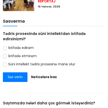
REPORTAJ
16 Yanvar, 2026
Səsvermə
Tədris prosesində süni intellektdən istifadə
edirsinizmi?
İstifadə edirəm
İstifadə etmirəm
Süni intellekt tədris prosesinə mane olur
Səs verin
Nəticələrə bax
Saytımızda nələri daha çox görmək istəyərdiniz?