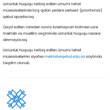
üstünlük hüququ tətbiq edilən ümumi təhsil
İctimai şura
müəssisələrində boş qalan yerlərə sərbəst (prioritetsiz)
qəbul aparılacaq.
Dünya
Qeyd edilən tarixdən sonra Azərbaycan bölməsi üzrə
məktəb və müəllim seçimində üstünlük hüququ nəzərə
alınmayacaq.
Üstünlük hüququ tətbiq edilən ümumi təhsil
müəssisələrinin siyahısı
mektebeqebul.edu.az
saytında
təqdim olunub.