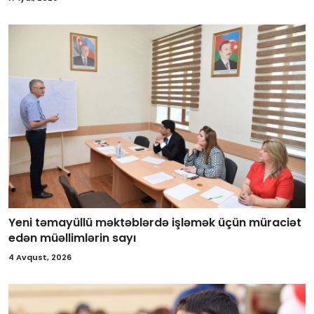
Yeni təmayüllü məktəblərdə işləmək üçün müraciət
edən müəllimlərin sayı
4 Avqust, 2026