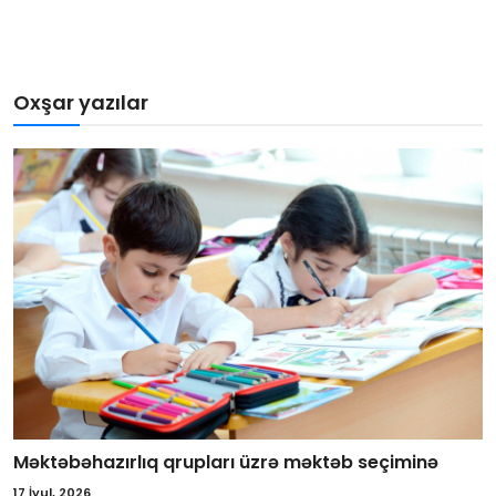
Oxşar yazılar
Məktəbəhazırlıq qrupları üzrə məktəb seçiminə
17 İyul, 2026