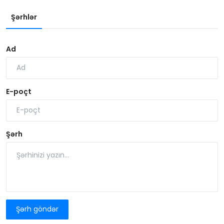
Şərhlər
Ad
E-poçt
Şərh
Şərh göndər