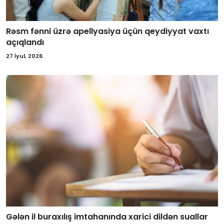
Rəsm fənni üzrə apellyasiya üçün qeydiyyat vaxtı
açıqlandı
27 İyul, 2026
Gələn il buraxılış imtahanında xarici dildən suallar