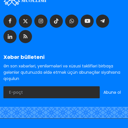
Xəbər bülleteni
Ən son xəbərləri, yeniləmələri və xüsusi təklifləri birbaşa
gələnlər qutunuzda əldə etmək üçün abunəçilər siyahısına
qoşulun
Abunə ol