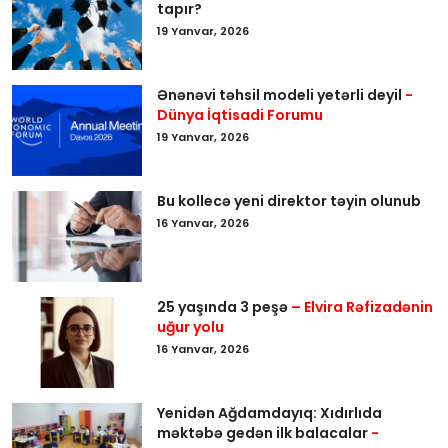
tapır?
19 Yanvar, 2026
Ənənəvi təhsil modeli yetərli deyil
-
Dünya İqtisadi Forumu
19 Yanvar, 2026
Bu kollecə yeni direktor təyin olunub
16 Yanvar, 2026
25 yaşında 3 peşə
– Elvira Rəfizadənin
uğur yolu
16 Yanvar, 2026
Yenidən Ağdamdayıq: Xıdırlıda
məktəbə gedən ilk balacalar
-