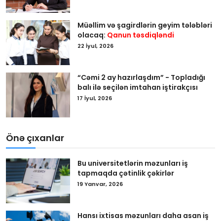
Müəllim və şagirdlərin geyim tələbləri
olacaq:
Qanun təsdiqləndi
22 İyul, 2026
“Cəmi 2 ay hazırlaşdım” - Topladığı
balı ilə seçilən imtahan iştirakçısı
17 İyul, 2026
Önə çıxanlar
Bu universitetlərin məzunları iş
tapmaqda çətinlik çəkirlər
19 Yanvar, 2026
Hansı ixtisas məzunları daha asan iş