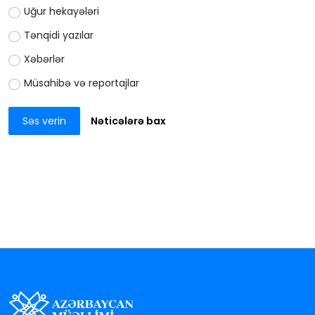
Uğur hekayələri
Tənqidi yazılar
Xəbərlər
Müsahibə və reportajlar
Səs verin
Nəticələrə bax