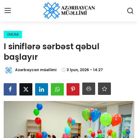
Giriş
Qeydiyyat
ÜMUMİ
I siniflərə sərbəst qəbul
Qəzetə elan ver
başlayır
Əlaqə
Azərbaycan müəllimi
3 İyun, 2026 - 14:27
Haqqımızda
Reklam və elan
Biz kimik?
Bütün xəbərlər