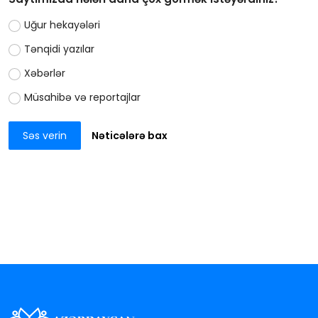
Uğur hekayələri
Tənqidi yazılar
Xəbərlər
Müsahibə və reportajlar
Səs verin
Nəticələrə bax