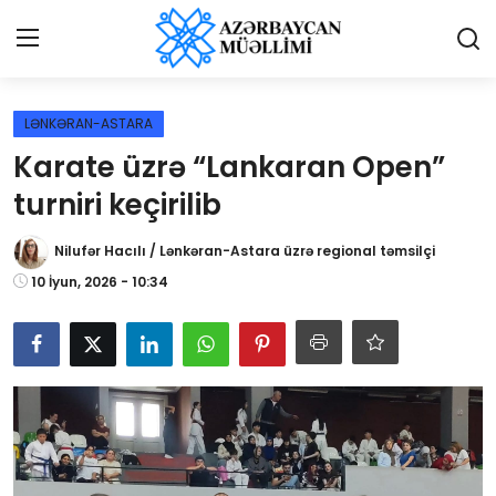
Giriş
Qeydiyyat
LƏNKƏRAN-ASTARA
Karate üzrə “Lankaran Open”
Qəzetə elan ver
turniri keçirilib
Əlaqə
Nilufər Hacılı / Lənkəran-Astara üzrə regional təmsilçi
Haqqımızda
10 İyun, 2026 - 10:34
Reklam və elan
Biz kimik?
Bütün xəbərlər