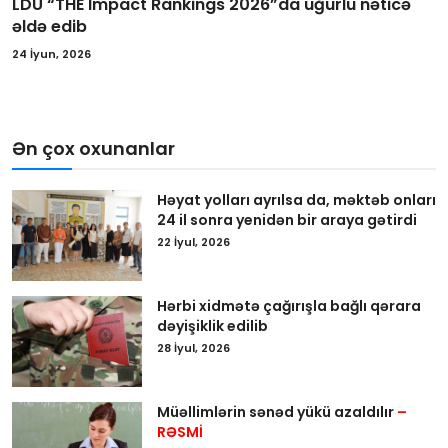
LDU “THE Impact Rankings 2026”da uğurlu nəticə
əldə edib
24 İyun, 2026
Ən çox oxunanlar
Həyat yolları ayrılsa da, məktəb onları
24 il sonra yenidən bir araya gətirdi
22 İyul, 2026
Hərbi xidmətə çağırışla bağlı qərara
dəyişiklik edilib
28 İyul, 2026
Müəllimlərin sənəd yükü azaldılır
–
RƏSMİ