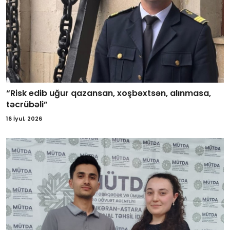
“Risk edib uğur qazansan, xoşbəxtsən, alınmasa,
təcrübəli”
16 İyul, 2026