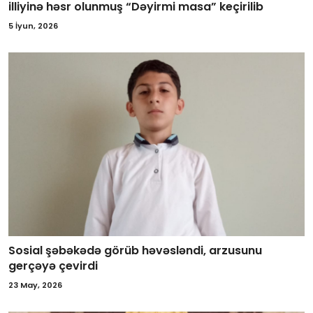
illiyinə həsr olunmuş “Dəyirmi masa” keçirilib
5 İyun, 2026
Sosial şəbəkədə görüb həvəsləndi, arzusunu
gerçəyə çevirdi
23 May, 2026