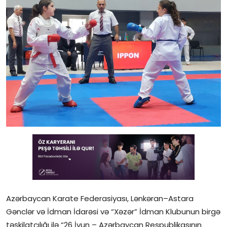
Gündəlik
Rəsmi
Təhsil
Müsahibə
Elm və innovasiya
Təhlil
Reportaj
Pedaqogika
Regionlar
Azərbaycan Karate Federasiyası, Lənkəran–Astara
Gənclər və İdman İdarəsi və “Xəzər” İdman Klubunun birgə
Qəzetin PDF arxivi
təşkilatçılığı ilə “26 İyun – Azərbaycan Respublikasının