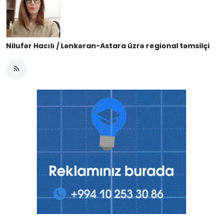
Nilufər Hacılı / Lənkəran-Astara üzrə regional təmsilçi