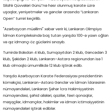
Silahlı Qüvvələri Günü”nə həsr olunmuş karate üzrə
İctimai şura
uşaqlar, yeniyetmələr və gənclər arasında “Lankaran
Open” turniri keçirilib.
Dünya
"Azərbaycan müəllimi" xəbər verir ki, Lənkəran Olimpiya
İdman Kompleksində baş tutan yarışda 100-ə yaxın oğlan
və qız idmançı öz güclərini sınayıb.
Turnirdə Bakıdan 4 klub, Sumqayıtdan 2 klub, Gəncədən 3
klub, Şəkidən 2 klub, Lənkəran–Astara regionundan isə 1
klub olmaqla ümumilikdə 12 klub iştirak edib.
Yarışda Azərbaycan Karate Federasiyası prezidentinin
köməkçisi, Lənkəran–Astara Gənclər və İdman İdarəsinin
nümayəndələri, Lənkəran Şəhər İcra Hakimiyyətinin
nümayəndəsi, şəhid ailələri, qazilər, fəxri qonaqlar,
məşqçilər, idmançılar, hakimlər və idman ictimaiyyətinin
nümayəndələri iştirak ediblər.