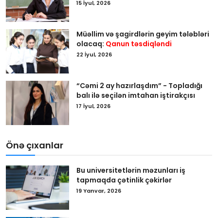
15 İyul, 2026
Müəllim və şagirdlərin geyim tələbləri
olacaq:
Qanun təsdiqləndi
22 İyul, 2026
“Cəmi 2 ay hazırlaşdım” - Topladığı
balı ilə seçilən imtahan iştirakçısı
17 İyul, 2026
Önə çıxanlar
Bu universitetlərin məzunları iş
tapmaqda çətinlik çəkirlər
19 Yanvar, 2026