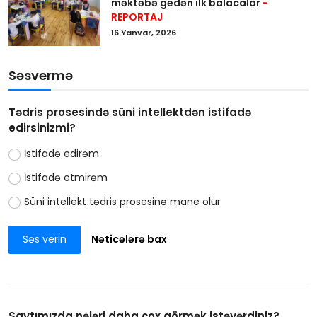
məktəbə gedən ilk balacalar
-
REPORTAJ
16 Yanvar, 2026
Səsvermə
Tədris prosesində süni intellektdən istifadə
edirsinizmi?
İstifadə edirəm
İstifadə etmirəm
Süni intellekt tədris prosesinə mane olur
Səs verin
Nəticələrə bax
Saytımızda nələri daha çox görmək istəyərdiniz?