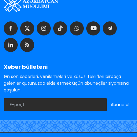
Xəbər bülleteni
Ən son xəbərləri, yeniləmələri və xüsusi təklifləri birbaşa
gələnlər qutunuzda əldə etmək üçün abunəçilər siyahısına
qoşulun
Abunə ol