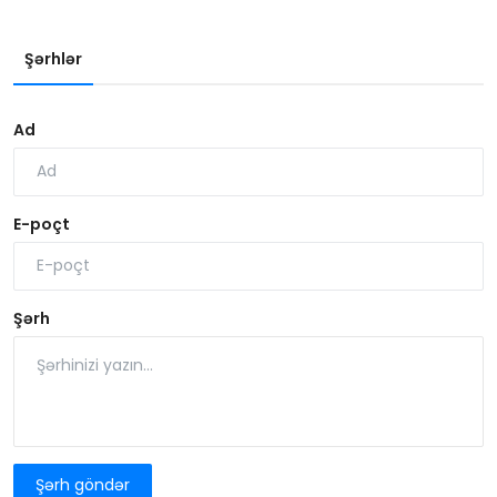
Şərhlər
Ad
E-poçt
Şərh
Şərh göndər