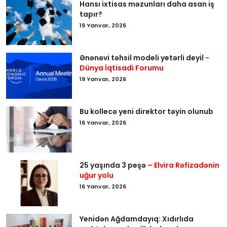
Hansı ixtisas məzunları daha asan iş
tapır?
19 Yanvar, 2026
Ənənəvi təhsil modeli yetərli deyil
-
Dünya İqtisadi Forumu
19 Yanvar, 2026
Bu kollecə yeni direktor təyin olunub
16 Yanvar, 2026
25 yaşında 3 peşə
– Elvira Rəfizadənin
uğur yolu
16 Yanvar, 2026
Yenidən Ağdamdayıq: Xıdırlıda