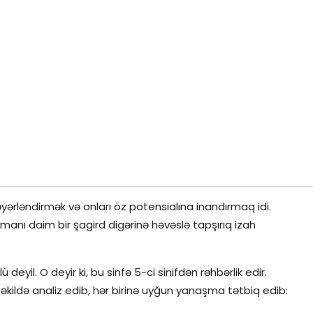
yərləndirmək və onları öz potensialına inandırmaq idi.
zamanı daim bir şagird digərinə həvəslə tapşırıq izah
yil. O deyir ki, bu sinfə 5-ci sinifdən rəhbərlik edir.
şəkildə analiz edib, hər birinə uyğun yanaşma tətbiq edib: