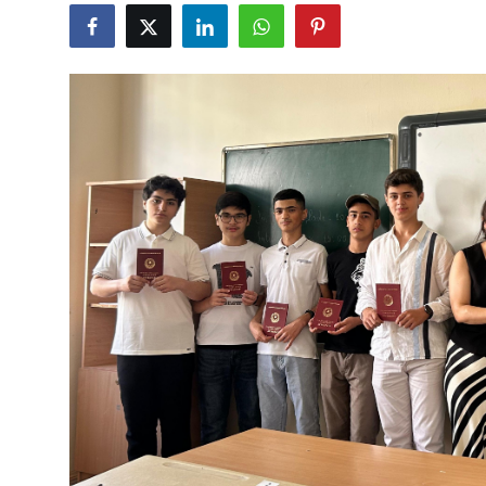
Gündəlik
Rəsmi
Təhsil
Müsahibə
Elm və innovasiya
Təhlil
Reportaj
Pedaqogika
Regionlar