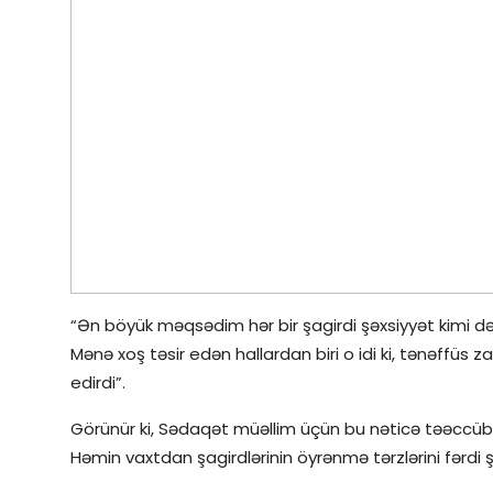
“Ən böyük məqsədim hər bir şagirdi şəxsiyyət kimi də
Mənə xoş təsir edən hallardan biri o idi ki, tənəffüs 
edirdi”.
Görünür ki, Sədaqət müəllim üçün bu nəticə təəccüblü de
Həmin vaxtdan şagirdlərinin öyrənmə tərzlərini fərdi 