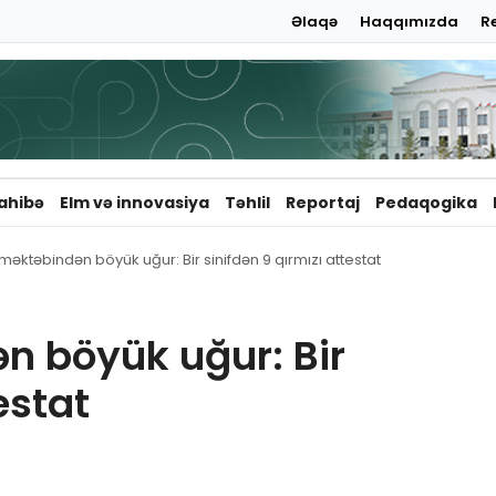
Əlaqə
Haqqımızda
R
ahibə
Elm və innovasiya
Təhlil
Reportaj
Pedaqogika
məktəbindən böyük uğur: Bir sinifdən 9 qırmızı attestat
n böyük uğur: Bir
estat