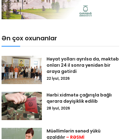
Ən çox oxunanlar
Həyat yolları ayrılsa da, məktəb
onları 24 il sonra yenidən bir
araya gətirdi
22 İyul, 2026
Hərbi xidmətə çağırışla bağlı
qərara dəyişiklik edilib
28 İyul, 2026
Müəllimlərin sənəd yükü
azaldılır
– RƏSMİ