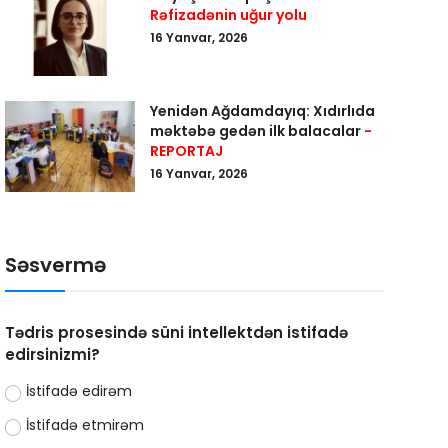
Rəfizadənin uğur yolu
16 Yanvar, 2026
Yenidən Ağdamdayıq: Xıdırlıda
məktəbə gedən ilk balacalar
-
REPORTAJ
16 Yanvar, 2026
Səsvermə
Tədris prosesində süni intellektdən istifadə
edirsinizmi?
İstifadə edirəm
İstifadə etmirəm