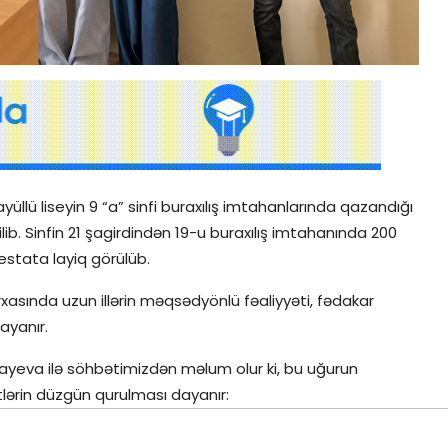
yüllü liseyin 9 “a” sinfi buraxılış imtahanlarında qazandığı
ib. Sinfin 21 şagirdindən 19-u buraxılış imtahanında 200
testata layiq görülüb.
arxasında uzun illərin məqsədyönlü fəaliyyəti, fədakar
ayanır.
llayeva ilə söhbətimizdən məlum olur ki, bu uğurun
lərin düzgün qurulması dayanır: