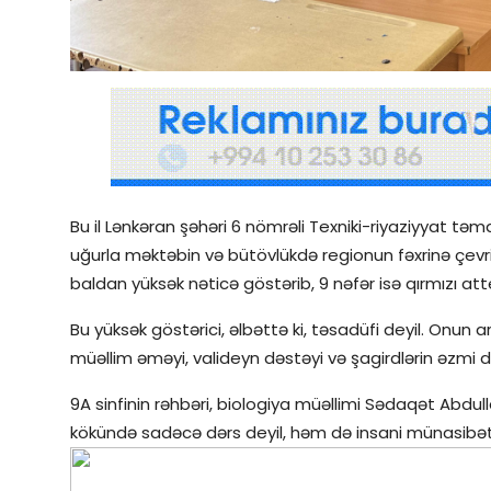
Qəzetin PDF arxivi
İctimai şura
Dünya
Bu il Lənkəran şəhəri 6 nömrəli Texniki-riyaziyyat təma
uğurla məktəbin və bütövlükdə regionun fəxrinə çevril
baldan yüksək nəticə göstərib, 9 nəfər isə qırmızı at
Bu yüksək göstərici, əlbəttə ki, təsadüfi deyil. Onun 
müəllim əməyi, valideyn dəstəyi və şagirdlərin əzmi d
9A sinfinin rəhbəri, biologiya müəllimi Sədaqət Abdu
kökündə sadəcə dərs deyil, həm də insani münasibət