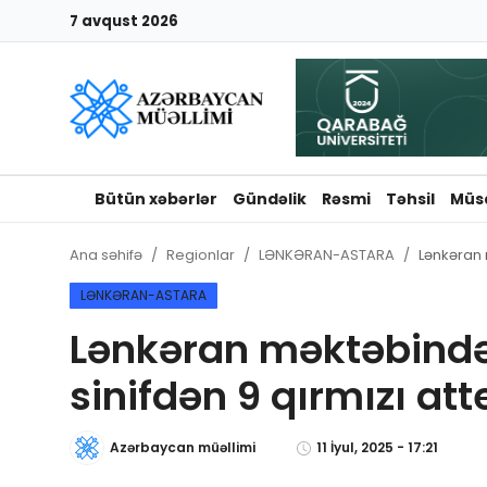
7 avqust 2026
Giriş
Qeydiyyat
Qəzetə elan ver
Bütün xəbərlər
Gündəlik
Rəsmi
Təhsil
Müs
Əlaqə
Ana səhifə
Regionlar
LƏNKƏRAN-ASTARA
Lənkəran 
Haqqımızda
LƏNKƏRAN-ASTARA
Lənkəran məktəbində
Reklam və elan
sinifdən 9 qırmızı att
Biz kimik?
Azərbaycan müəllimi
11 İyul, 2025 - 17:21
Bütün xəbərlər