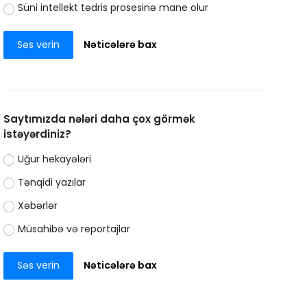
Süni intellekt tədris prosesinə mane olur
Səs verin
Nəticələrə bax
Saytımızda nələri daha çox görmək
istəyərdiniz?
Uğur hekayələri
Tənqidi yazılar
Xəbərlər
Müsahibə və reportajlar
Səs verin
Nəticələrə bax