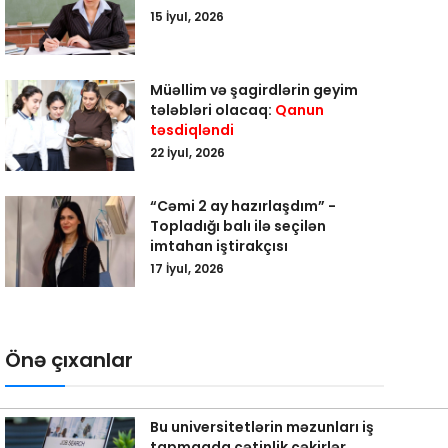
15 İyul, 2026
Müəllim və şagirdlərin geyim
tələbləri olacaq:
Qanun
təsdiqləndi
22 İyul, 2026
“Cəmi 2 ay hazırlaşdım” -
Topladığı balı ilə seçilən
imtahan iştirakçısı
17 İyul, 2026
Önə çıxanlar
Bu universitetlərin məzunları iş
tapmaqda çətinlik çəkirlər