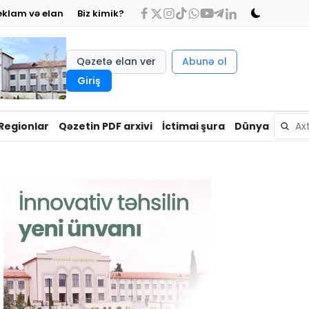
eklam və elan
Biz kimik?
Qəzetə elan ver
Abunə ol
Giriş
Regionlar
Qəzetin PDF arxivi
İctimai şura
Dünya