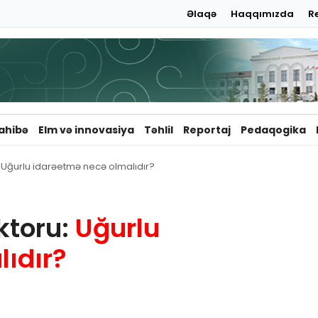
Əlaqə
Haqqımızda
R
ahibə
Elm və innovasiya
Təhlil
Reportaj
Pedaqogika
 Uğurlu idarəetmə necə olmalıdır?
ktoru:
Uğurlu
ıdır?