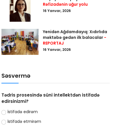
Rəfizadənin uğur yolu
16 Yanvar, 2026
Yenidən Ağdamdayıq: Xıdırlıda
məktəbə gedən ilk balacalar
-
REPORTAJ
16 Yanvar, 2026
Səsvermə
Tədris prosesində süni intellektdən istifadə
edirsinizmi?
İstifadə edirəm
İstifadə etmirəm