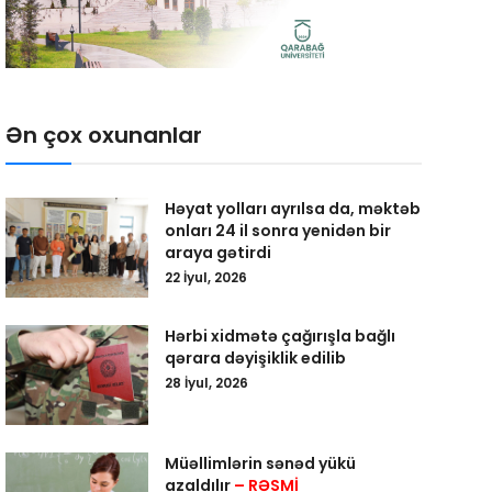
Ən çox oxunanlar
Həyat yolları ayrılsa da, məktəb
onları 24 il sonra yenidən bir
araya gətirdi
22 İyul, 2026
Hərbi xidmətə çağırışla bağlı
qərara dəyişiklik edilib
28 İyul, 2026
Müəllimlərin sənəd yükü
azaldılır
– RƏSMİ