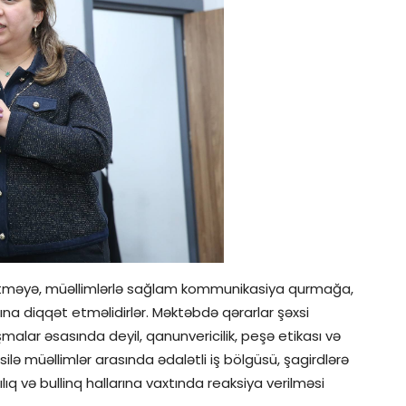
əetməyə, müəllimlərlə sağlam kommunikasiya qurmağa,
ına diqqət etməlidirlər. Məktəbdə qərarlar şəxsi
malar əsasında deyil, qanunvericilik, peşə etikası və
ilə müəllimlər arasında ədalətli iş bölgüsü, şagirdlərə
lıq və bullinq hallarına vaxtında reaksiya verilməsi