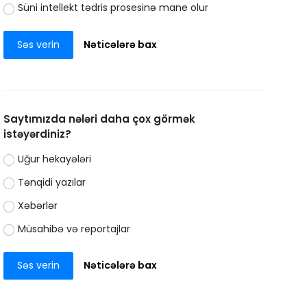
Süni intellekt tədris prosesinə mane olur
Səs verin
Nəticələrə bax
Saytımızda nələri daha çox görmək
istəyərdiniz?
Uğur hekayələri
Tənqidi yazılar
Xəbərlər
Müsahibə və reportajlar
Səs verin
Nəticələrə bax