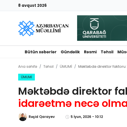
8 avqust 2026
Giriş
Qeydiyyat
Qəzetə elan ver
Bütün xəbərlər
Gündəlik
Rəsmi
Təhsil
Müs
Əlaqə
Ana səhifə
Təhsil
ÜMUMİ
Məktəbdə direktor faktoru:
Haqqımızda
ÜMUMİ
Məktəbdə direktor fa
Reklam və elan
idarəetmə necə olmal
Biz kimik?
Rəşid Qarayev
5 İyun, 2026 - 10:12
Bütün xəbərlər