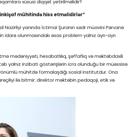
əqamlara xüsusi diqqət yetirilməlidir?
 inkişaf mühitində hiss etməlidirlər”
 Nazirliyi yanında İctimai Şuranın sədr müavini Pərvanə
idarə olunmasındakı əsas problem yalnız ayrı-ayrı
mə mədəniyyəti, hesabatlılıq, şəffaflıq və məktəbdaxili
b yalnız inzibati göstərişlərin icra olunduğu bir müəssisə
fyönümlü mühitdə formalaşdığı sosial institutdur. Ona
çiliyi ilə bitmir; direktor məktəbin pedaqoji, etik və