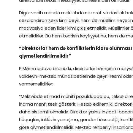
direktorların əsas məsuliyyət sahələrindən olmalıdır.
Digər vacib məsələ məktəbdə nəzarət və dəstək balan
cəzalandıran şəxs kimi deyil, həm də müəllim heyətin
motivasiya edən lider kimi çıxış etməlidir. Müəllimlər ö
etməlidirlər. Bu həm tədrisin keyfiyyətinə, həm də m
“Direktorlar həm də konfliktlərin idarə olunma
qiymətləndirilməlidir”
P.Məmmədova bildirib ki, direktorlar həmçinin maliyy
valideyn-məktəb münasibətlərində qeyri-rəsmi ödəniş
verməməlidirlər:
“Məktəbdə etimad mühiti pozulduqda bu, təkcə direk
inama mənfi təsir göstərir. Hesab edirəm ki, direktorl
daha sistemli olmalıdır. Direktor yalnız inzibati bacarı
hüquqları, inklüziv yanaşma, gender həssaslığı, konfl
görə qiymətləndirilməlidir. Məktəb rəhbərliyi insanlarl