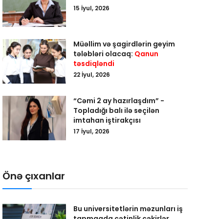
15 İyul, 2026
Müəllim və şagirdlərin geyim
tələbləri olacaq:
Qanun
təsdiqləndi
22 İyul, 2026
“Cəmi 2 ay hazırlaşdım” -
Topladığı balı ilə seçilən
imtahan iştirakçısı
17 İyul, 2026
Önə çıxanlar
Bu universitetlərin məzunları iş
tapmaqda çətinlik çəkirlər