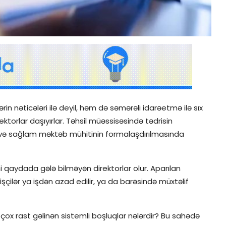
rin nəticələri ilə deyil, həm də səmərəli idarəetmə ilə sıx
ktorlar daşıyırlar. Təhsil müəssisəsində tədrisin
ı və sağlam məktəb mühitinin formalaşdırılmasında
mi qaydada gələ bilməyən direktorlar olur. Aparılan
şçilər ya işdən azad edilir, ya da barəsində müxtəlif
çox rast gəlinən sistemli boşluqlar nələrdir? Bu sahədə