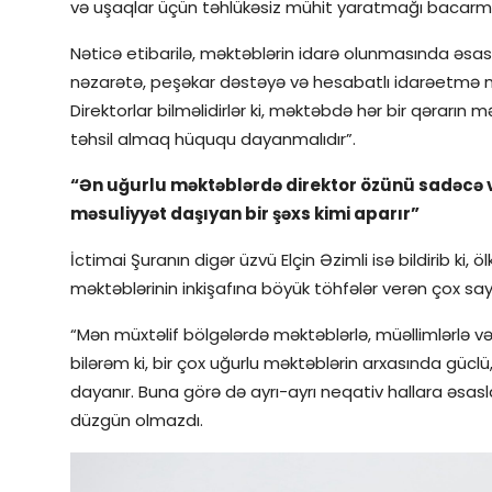
və uşaqlar üçün təhlükəsiz mühit yaratmağı bacarmal
Nəticə etibarilə, məktəblərin idarə olunmasında əs
nəzarətə, peşəkar dəstəyə və hesabatlı idarəetmə m
Direktorlar bilməlidirlər ki, məktəbdə hər bir qərarın m
təhsil almaq hüququ dayanmalıdır”.
“Ən uğurlu məktəblərdə direktor özünü sadəcə və
məsuliyyət daşıyan bir şəxs kimi aparır”
İctimai Şuranın digər üzvü Elçin Əzimli isə bildirib ki,
məktəblərinin inkişafına böyük töhfələr verən çox sayd
“Mən müxtəlif bölgələrdə məktəblərlə, müəllimlərlə və 
bilərəm ki, bir çox uğurlu məktəblərin arxasında güclü
dayanır. Buna görə də ayrı-ayrı neqativ hallara əsas
düzgün olmazdı.