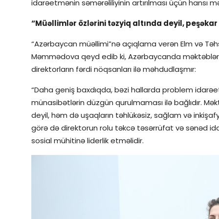
idarəetmənin səmərəliliyinin artırılması üçün hansı m
“Müəllimlər özlərini təzyiq altında deyil, peşəkar
“Azərbaycan müəllimi”nə açıqlama verən Elm və Təhsil
Məmmədova qeyd edib ki, Azərbaycanda məktəblərin 
direktorların fərdi nöqsanları ilə məhdudlaşmır:
“Daha geniş baxdıqda, bəzi hallarda problem idarəet
münasibətlərin düzgün qurulmaması ilə bağlıdır. Məktə
deyil, həm də uşaqların təhlükəsiz, sağlam və inkişa
görə də direktorun rolu təkcə təsərrüfat və sənəd idarə
sosial mühitinə liderlik etməlidir.