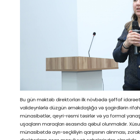
Bu gün məktəb direktorları ilk növbədə şəffaf idar
valideynlərlə düzgün əməkdaşlığa və şagirdlərin rifah
münasibətlər, qeyri-rəsmi təsirlər və ya formal yanaş
uşaqların maraqları əsasında qəbul olunmalıdır. Xüsus
münasibətdə ayrı-seçkiliyin qarşısının alınması, zorakı