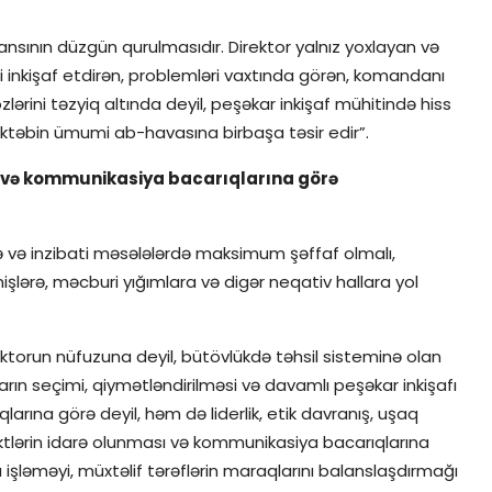
sının düzgün qurulmasıdır. Direktor yalnız yoxlayan və
i inkişaf etdirən, problemləri vaxtında görən, komandanı
zlərini təzyiq altında deyil, peşəkar inkişaf mühitində hiss
əktəbin ümumi ab-havasına birbaşa təsir edir”.
sı və kommunikasiya bacarıqlarına görə
ə və inzibati məsələlərdə maksimum şəffaf olmalı,
lərə, məcburi yığımlara və digər neqativ hallara yol
torun nüfuzuna deyil, bütövlükdə təhsil sisteminə olan
arın seçimi, qiymətləndirilməsi və davamlı peşəkar inkişafı
qlarına görə deyil, həm də liderlik, etik davranış, uşaq
iktlərin idarə olunması və kommunikasiya bacarıqlarına
a işləməyi, müxtəlif tərəflərin maraqlarını balanslaşdırmağı