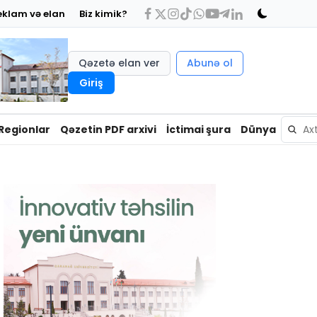
eklam və elan
Biz kimik?
Qəzetə elan ver
Abunə ol
Giriş
Regionlar
Qəzetin PDF arxivi
İctimai şura
Dünya