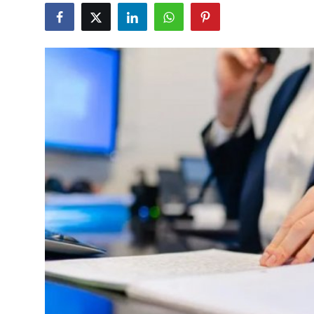
Gündəlik
Rəsmi
Təhsil
Müsahibə
Elm və innovasiya
Təhlil
Reportaj
Pedaqogika
Regionlar