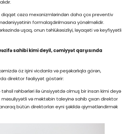
ıdır.
as diqqət cəza mexanizmlərindən daha çox preventiv
ədəniyyətinin formalaşdırılmasına yönəlməlidir.
ərkəzində uşaq, onun təhlükəsizliyi, ləyaqəti və keyfiyyətli
zifə sahibi kimi deyil, cəmiyyət qarşısında
 ölkəmizdə öz işini vicdanla və peşəkarlıqla görən,
a direktor fəaliyyət göstərir:
təhsil rəhbərləri ilə ünsiyyətdə olmuş bir insan kimi deyə
, məsuliyyətli və məktəbin taleyinə sahib çıxan direktor
lanaraq bütün direktorları eyni şəkildə qiymətləndirmək