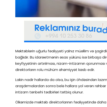
Qəzetin PDF arxivi
İctimai şura
Dünya
Məktəblərin uğurlu fəaliyyəti yalnız müəllim və şagirdlə
bağlıdır. Bu idarəetmənin əsas yükünü isə birbaşa dire
keyfiyyətinin artırılması, nizam-intizamın qorunmas
direktorların rolu mühüm əhəmiyyət kəsb edir.
Lakin nadir hallarda da olsa, bu işin öhdəsindən lazı
araşdırmalardan sonra belə hallara yol verən rəhbər i
intizam tənbehi tədbirləri tətbiq olunur.
Ölkəmizdə məktəb direktorlarının fəaliyyətində daha 