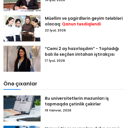
Müəllim və şagirdlərin geyim tələbləri
olacaq:
Qanun təsdiqləndi
22 İyul, 2026
“Cəmi 2 ay hazırlaşdım” - Topladığı
balı ilə seçilən imtahan iştirakçısı
17 İyul, 2026
Önə çıxanlar
Bu universitetlərin məzunları iş
tapmaqda çətinlik çəkirlər
19 Yanvar, 2026