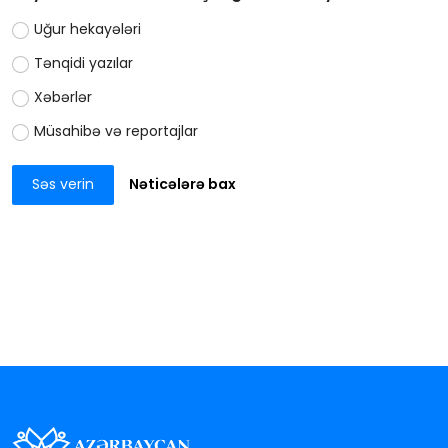
Uğur hekayələri
Tənqidi yazılar
Xəbərlər
Müsahibə və reportajlar
Səs verin
Nəticələrə bax