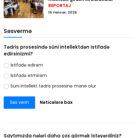
REPORTAJ
16 Yanvar, 2026
Səsvermə
Tədris prosesində süni intellektdən istifadə
edirsinizmi?
İstifadə edirəm
İstifadə etmirəm
Süni intellekt tədris prosesinə mane olur
Səs verin
Nəticələrə bax
Saytımızda nələri daha çox görmək istəyərdiniz?