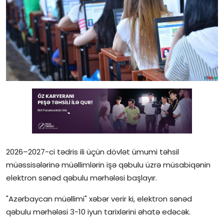
Gündəlik
Rəsmi
Təhsil
Müsahibə
Elm və innovasiya
Təhlil
Reportaj
2026–2027-ci tədris ili üçün dövlət ümumi təhsil
müəssisələrinə müəllimlərin işə qəbulu üzrə müsabiqənin
Pedaqogika
elektron sənəd qəbulu mərhələsi başlayır.
Regionlar
"Azərbaycan müəllimi" xəbər verir ki, elektron sənəd
qəbulu mərhələsi 3-10 iyun tarixlərini əhatə edəcək.
Qəzetin PDF arxivi