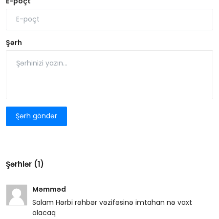
E-poçt
Şərh
Şərh göndər
Şərhlər (1)
Məmməd
Salam Hərbi rəhbər vəzifəsinə imtahan nə vaxt
olacaq