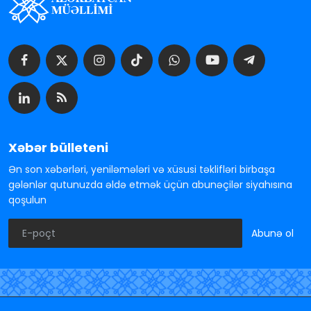
Xəbər bülleteni
Ən son xəbərləri, yeniləmələri və xüsusi təklifləri birbaşa
gələnlər qutunuzda əldə etmək üçün abunəçilər siyahısına
qoşulun
Abunə ol