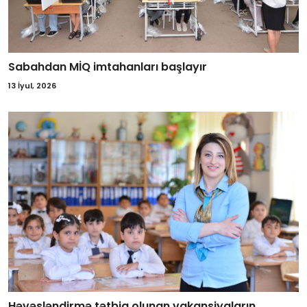
Sabahdan MİQ imtahanları başlayır
13 İyul, 2026
Həvəsləndirmə tətbiq olunan vakansiyaların