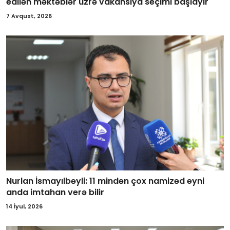
edilən məktəblər üzrə vakansiya seçimi başlayır
7 Avqust, 2026
Nurlan İsmayılbəyli: 11 mindən çox namizəd eyni
anda imtahan verə bilir
14 İyul, 2026