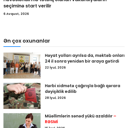
seçiminə start verilir
6 Avqust, 2026
Ən çox oxunanlar
Həyat yolları ayrılsa da, məktəb onları
24 il sonra yenidən bir araya gətirdi
22 İyul, 2026
Hərbi xidmətə çağırışla bağlı qərara
dəyişiklik edilib
28 İyul, 2026
Müəllimlərin sənəd yükü azaldılır
–
RƏSMİ
15 İyul, 2026