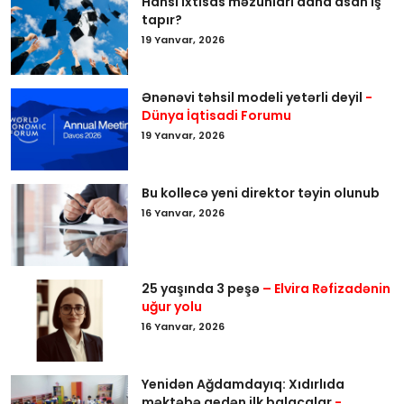
Hansı ixtisas məzunları daha asan iş
tapır?
19 Yanvar, 2026
Ənənəvi təhsil modeli yetərli deyil
-
Dünya İqtisadi Forumu
19 Yanvar, 2026
Bu kollecə yeni direktor təyin olunub
16 Yanvar, 2026
25 yaşında 3 peşə
– Elvira Rəfizadənin
uğur yolu
16 Yanvar, 2026
Yenidən Ağdamdayıq: Xıdırlıda
məktəbə gedən ilk balacalar
-