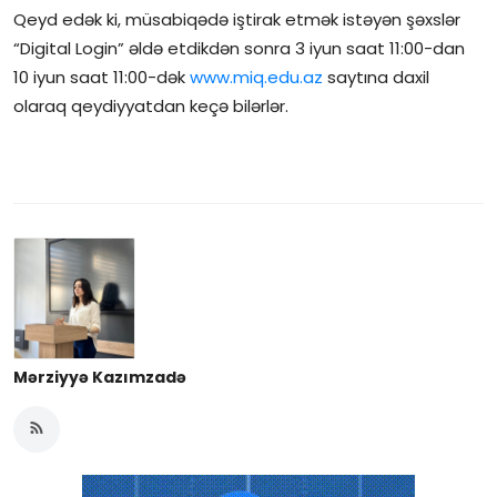
Qeyd edək ki, müsabiqədə iştirak etmək istəyən şəxslər
İctimai şura
“Digital Login” əldə etdikdən sonra 3 iyun saat 11:00-dan
10 iyun saat 11:00-dək
www.miq.edu.az
saytına daxil
Dünya
olaraq qeydiyyatdan keçə bilərlər.
Mərziyyə Kazımzadə