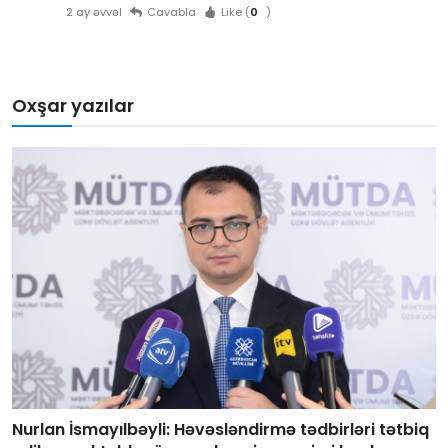
2 ay əvvəl
Cavabla
Like (
0
)
Oxşar yazılar
Nurlan İsmayılbəyli: Həvəsləndirmə tədbirləri tətbiq