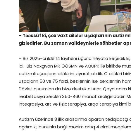
– Təəssüf ki, çox vaxt ailələr uşaqlarının autizml
gizlədirlər. Bu zaman valideynlərlə söhbətlər ap
– Biz 2025-ci ildə 14 layihəni uğurla həyata keçirdik k
idi. Biz Naxçıvan MR ƏƏSMN və AQUPK ilə birlikdə mu
autizmli uşaqların ailələrini ziyarət etdik. O ailələri b
uşaqların 50 və 75 faizi, bəzilərinin isə xərclərinin h
Dövlət qurumları da bizə dəstək olurlar. Qeyd edim ki
reabilitasiya xərcləri 350-460 manat aralığındadır
inteqrasiya, art və fizioterapiya, arqo terapiya kim
Autizm üzərində 8 illik araşdırma aparan tədqiqatçı o
açdım ki, bununla bağlı mənim artıq 4 elmi məqaləm y