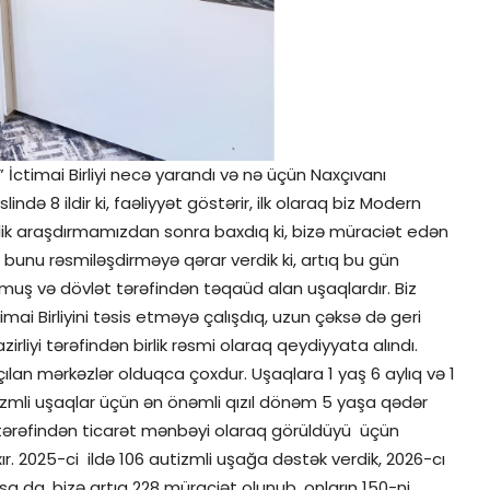
İctimai Birliyi necə yarandı və nə üçün Naxçıvanı
lində 8 ildir ki, faəliyyət göstərir, ilk olaraq biz Modern
 illik araşdırmamızdan sonra baxdıq ki, bizə müraciət edən
, bunu rəsmiləşdirməyə qərar verdik ki, artıq bu gün
unmuş və dövlət tərəfindən təqaüd alan uşaqlardır. Biz
imai Birliyini təsis etməyə çalışdıq, uzun çəksə də geri
rliyi tərəfindən birlik rəsmi olaraq qeydiyyata alındı.
ılan mərkəzlər olduqca çoxdur. Uşaqlara 1 yaş 6 aylıq və 1
izmli uşaqlar üçün ən önəmli qızıl dönəm 5 yaşa qədər
 tərəfindən ticarət mənbəyi olaraq görüldüyü üçün
çıxır. 2025-ci ildə 106 autizmli uşağa dəstək verdik, 2026-cı
asa da, bizə artıq 228 müraciət olunub, onların 150-ni