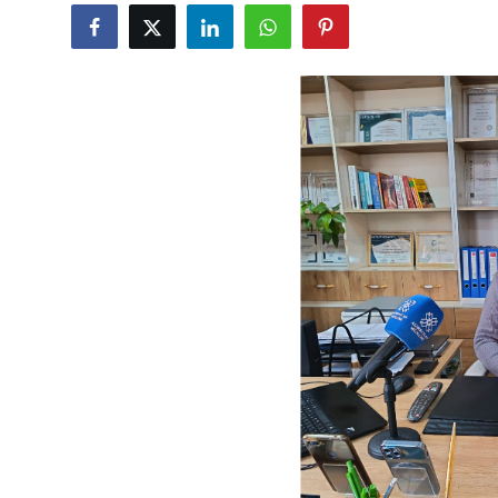
Gündəlik
Rəsmi
Təhsil
Müsahibə
Elm və innovasiya
Təhlil
Reportaj
Pedaqogika
Regionlar