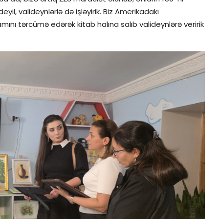
yil, valideynlərlə də işləyirik. Biz Amerikadakı
mını tərcümə edərək kitab halına salıb valideynlərə veririk