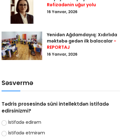
Rəfizadənin uğur yolu
16 Yanvar, 2026
Yenidən Ağdamdayıq: Xıdırlıda
məktəbə gedən ilk balacalar
-
REPORTAJ
16 Yanvar, 2026
Səsvermə
Tədris prosesində süni intellektdən istifadə
edirsinizmi?
İstifadə edirəm
İstifadə etmirəm