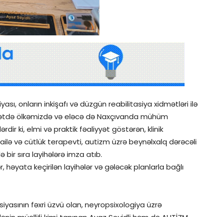
sı, onların inkişafı və düzgün reabilitasiya xidmətləri ilə
amətdə ölkəmizdə və eləcə də Naxçıvanda mühüm
rdir ki, elmi və praktik fəaliyyət göstərən, klinik
 ailə və cütlük terapevti, autizm üzrə beynəlxalq dərəcəli
bir sıra layihələrə imza atıb.
 həyata keçirilən layihələr və gələcək planlarla bağlı
iyasının fəxri üzvü olan, neyropsixologiya üzrə