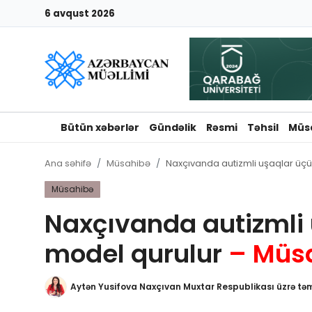
6 avqust 2026
Giriş
Qeydiyyat
Qəzetə elan ver
Bütün xəbərlər
Gündəlik
Rəsmi
Təhsil
Müs
Əlaqə
Ana səhifə
Müsahibə
Naxçıvanda autizmli uşaqlar üç
Haqqımızda
Müsahibə
Naxçıvanda autizmli 
Reklam və elan
model qurulur
– Müs
Biz kimik?
Aytən Yusifova Naxçıvan Muxtar Respublikası üzrə təm
Bütün xəbərlər