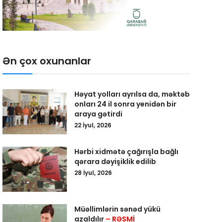
Ən çox oxunanlar
Həyat yolları ayrılsa da, məktəb
onları 24 il sonra yenidən bir
araya gətirdi
22 İyul, 2026
Hərbi xidmətə çağırışla bağlı
qərara dəyişiklik edilib
28 İyul, 2026
Müəllimlərin sənəd yükü
azaldılır
– RƏSMİ