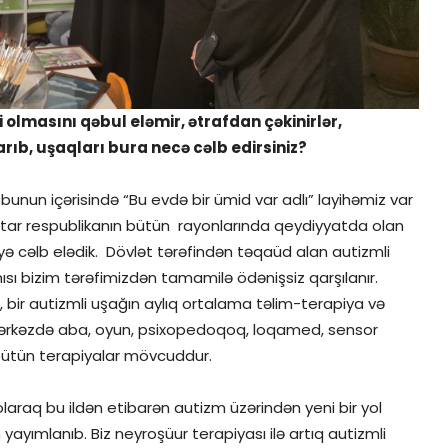
i olmasını qəbul eləmir, ətrafdan çəkinirlər,
arıb, uşaqları bura necə cəlb edirsiniz?
i, bunun içərisində “Bu evdə bir ümid var adlı” layihəmiz var
xtar respublikanın bütün rayonlarında qeydiyyatda olan
irliyə cəlb elədik. Dövlət tərəfindən təqaüd alan autizmli
amısı bizim tərəfimizdən tamamilə ödənişsiz qarşılanır.
, bir autizmli uşağın aylıq ortalama təlim-terapiya və
. Mərkəzdə aba, oyun, psixopedoqoq, loqamed, sensor
i bütün terapiyalar mövcuddur.
laraq bu ildən etibarən autizm üzərindən yeni bir yol
ayımlanıb. Biz neyroşüur terapiyası ilə artıq autizmli