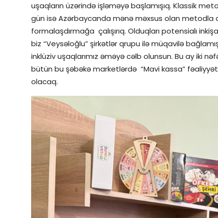
uşaqların üzərində işləməyə başlamışıq. Klassik met
gün isə Azərbaycanda mənə məxsus olan metodla art
formalaşdırmağa çalışırıq. Olduqları potensialı inkişaf e
biz “Veysəloğlu” şirkətlər qrupu ilə müqavilə bağlamı
inklüziv uşaqlarımız əməyə cəlb olunsun. Bu ay iki nə
bütün bu şəbəkə marketlərdə “Mavi kassa” fəaliyyət
olacaq.