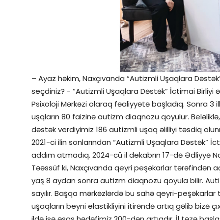
– Ayaz həkim, Naxçıvanda “Autizmli Uşaqlara Dəstək” 
seçdiniz? - “Autizmli Uşaqlara Dəstək” İctimai Birliyi əs
Psixoloji Mərkəzi olaraq fəaliyyətə başladıq. Sonra 3
uşqların 80 faizinə autizm diaqnozu qoyulur. Beləliklə
dəstək verdiyimiz 186 autizmli uşaq əlilliyi təsdiq ol
2021-ci ilin sonlarından “Autizmli Uşaqlara Dəstək” İct
addım atmadıq. 2024-cü il dekabrın 17-də Ədliyyə Nazi
Təəssüf ki, Naxçıvanda qeyri peşəkarlar tərəfindən aç
yaş 8 aydan sonra autizm diaqnozu qoyula bilir. Aut
sayılır. Başqa mərkəzlərdə bu sahə qeyri-peşəkarlar
uşaqların beyni elastikliyini itirəndə artıq gəlib bizə 
ildə isə əsas hədəfimiz 200-dən artıqdır. İl təzə başl