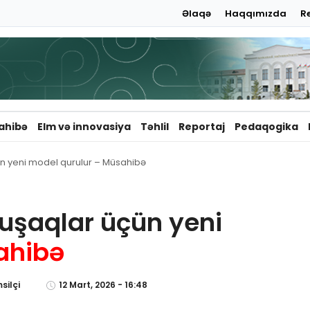
Əlaqə
Haqqımızda
R
ahibə
Elm və innovasiya
Təhlil
Reportaj
Pedaqogika
ün yeni model qurulur – Müsahibə
uşaqlar üçün yeni
ahibə
silçi
12 Mart, 2026 - 16:48