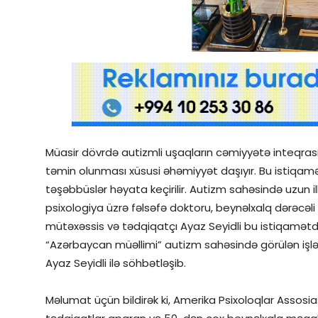
Qəzetin PDF arxivi
İctimai şura
Dünya
Müasir dövrdə autizmli uşaqların cəmiyyətə inteqrasiya
təmin olunması xüsusi əhəmiyyət daşıyır. Bu istiq
təşəbbüslər həyata keçirilir. Autizm sahəsində uzun illə
psixologiya üzrə fəlsəfə doktoru, beynəlxalq dərəcəli
mütəxəssis və tədqiqatçı Ayaz Seyidli bu istiqamətdə 
“Azərbaycan müəllimi” autizm sahəsində görülən işlər,
Ayaz Seyidli ilə söhbətləşib.
Məlumat üçün bildirək ki, Amerika Psixoloqlar Assosias