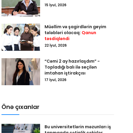
15 İyul, 2026
Müəllim və şagirdlərin geyim
tələbləri olacaq:
Qanun
təsdiqləndi
22 İyul, 2026
“Cəmi 2 ay hazırlaşdım” -
Topladığı balı ilə seçilən
imtahan iştirakçısı
17 İyul, 2026
Önə çıxanlar
Bu universitetlərin məzunları iş
tapmaqda çətinlik çəkirlər