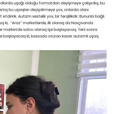
odlarda uşağı olduğu formatdan dəyişməyə çalışırdıq, bu
ıq bu uşaqları dəyişdirməyə yox, onlarda olanı
tdiririk. Autizm xəstəlik yox, bir fərqlilikdir. Bununla bağlı
şıq ki, “Araz” marketlərdə, ilk olaraq da Naxçıvanda
fər marketdə satıcı olaraq işə başlayacaq. Yəni sonra
ə başlayacaq ki, kassada oturan kassir autizmli uşaq