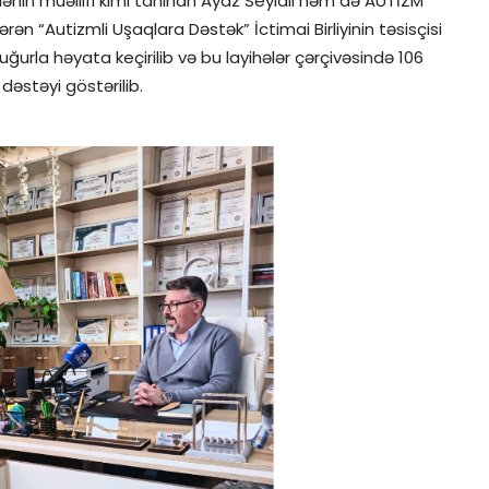
nin müəllifi kimi tanınan Ayaz Seyidli həm də AUTİZM
n “Autizmli Uşaqlara Dəstək” İctimai Birliyinin təsisçisi
ə uğurla həyata keçirilib və bu layihələr çərçivəsində 106
dəstəyi göstərilib.