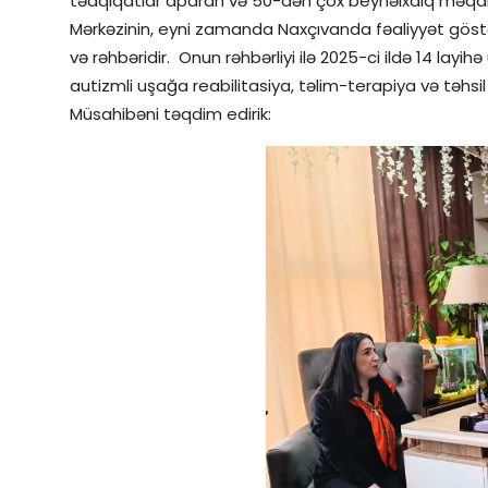
tədqiqatlar aparan və 50-dən çox beynəlxalq məqalə
Mərkəzinin, eyni zamanda Naxçıvanda fəaliyyət göstərə
və rəhbəridir. Onun rəhbərliyi ilə 2025-ci ildə 14 layih
autizmli uşağa reabilitasiya, təlim-terapiya və təhsil 
Müsahibəni təqdim edirik: