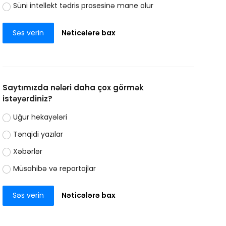
Süni intellekt tədris prosesinə mane olur
Səs verin
Nəticələrə bax
Saytımızda nələri daha çox görmək
istəyərdiniz?
Uğur hekayələri
Tənqidi yazılar
Xəbərlər
Müsahibə və reportajlar
Səs verin
Nəticələrə bax