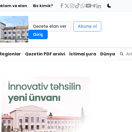
eklam və elan
Biz kimik?
Qəzetə elan ver
Abunə ol
Giriş
Regionlar
Qəzetin PDF arxivi
İctimai şura
Dünya