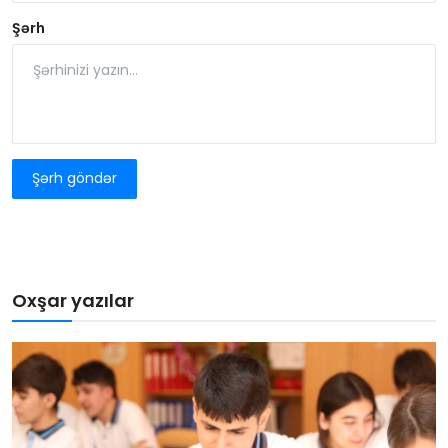
Şərh
Şərh göndər
Oxşar yazılar