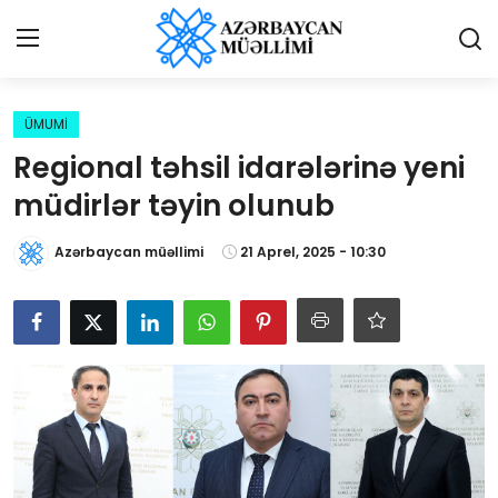
Giriş
Qeydiyyat
ÜMUMİ
Regional təhsil idarələrinə yeni
Qəzetə elan ver
müdirlər təyin olunub
Əlaqə
Azərbaycan müəllimi
21 Aprel, 2025 - 10:30
Haqqımızda
Reklam və elan
Biz kimik?
Bütün xəbərlər