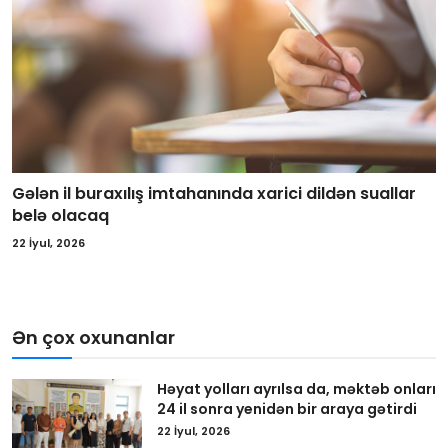
Gələn il buraxılış imtahanında xarici dildən suallar
belə olacaq
22 İyul, 2026
Ən çox oxunanlar
Həyat yolları ayrılsa da, məktəb onları
24 il sonra yenidən bir araya gətirdi
22 İyul, 2026