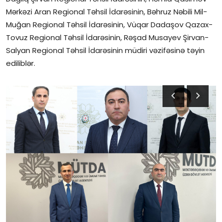
Mərkəzi Aran Regional Təhsil İdarəsinin, Bəhruz Nəbili Mil-
İctimai şura
Muğan Regional Təhsil İdarəsinin, Vüqar Dadaşov Qazax-
Tovuz Regional Təhsil İdarəsinin, Rəşad Musayev Şirvan-
Dünya
Salyan Regional Təhsil İdarəsinin müdiri vəzifəsinə təyin
ediliblər.