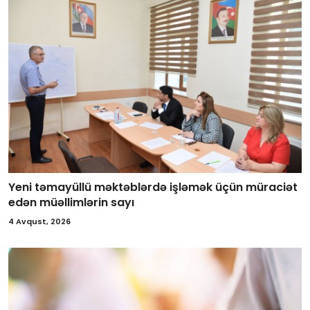
Yeni təmayüllü məktəblərdə işləmək üçün müraciət
edən müəllimlərin sayı
4 Avqust, 2026