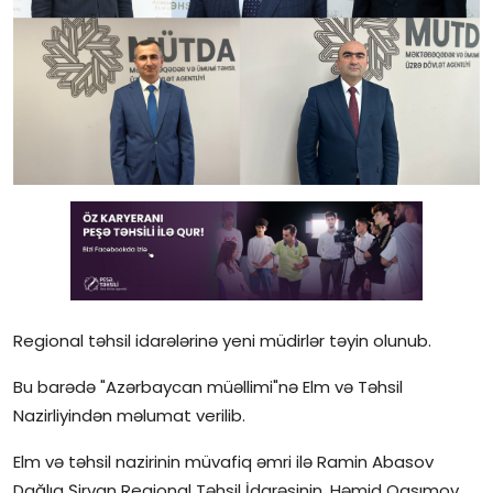
Gündəlik
Rəsmi
Təhsil
Müsahibə
Elm və innovasiya
Təhlil
Reportaj
Regional təhsil idarələrinə yeni müdirlər təyin olunub.
Pedaqogika
Bu barədə "Azərbaycan müəllimi"nə Elm və Təhsil
Nazirliyindən məlumat verilib.
Regionlar
Elm və təhsil nazirinin müvafiq əmri ilə Ramin Abasov
Qəzetin PDF arxivi
Dağlıq Şirvan Regional Təhsil İdarəsinin, Həmid Qasımov