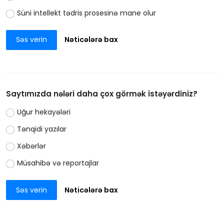
Süni intellekt tədris prosesinə mane olur
Səs verin
Nəticələrə bax
Saytımızda nələri daha çox görmək istəyərdiniz?
Uğur hekayələri
Tənqidi yazılar
Xəbərlər
Müsahibə və reportajlar
Səs verin
Nəticələrə bax