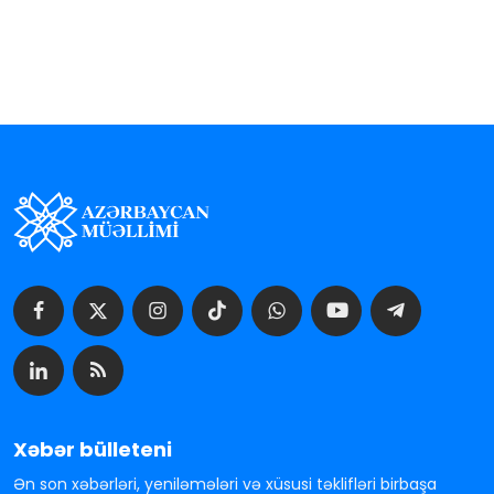
Xəbər bülleteni
Ən son xəbərləri, yeniləmələri və xüsusi təklifləri birbaşa