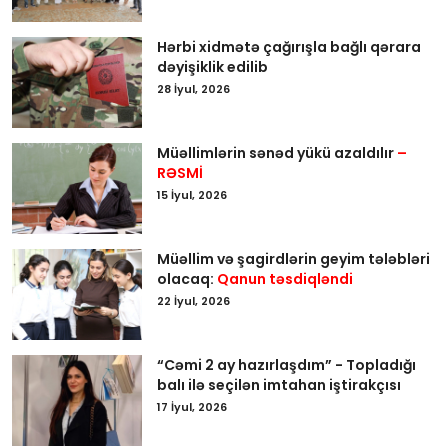
Hərbi xidmətə çağırışla bağlı qərara
dəyişiklik edilib
28 İyul, 2026
Müəllimlərin sənəd yükü azaldılır
–
RƏSMİ
15 İyul, 2026
Müəllim və şagirdlərin geyim tələbləri
olacaq:
Qanun təsdiqləndi
22 İyul, 2026
“Cəmi 2 ay hazırlaşdım” - Topladığı
balı ilə seçilən imtahan iştirakçısı
17 İyul, 2026