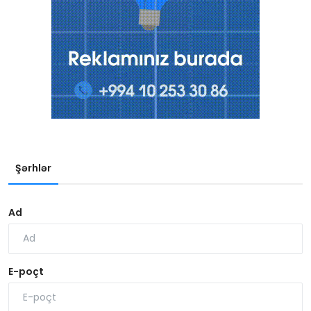
Şərhlər
Ad
E-poçt