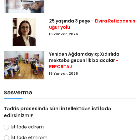
25 yaşında 3 peşə
– Elvira Rəfizadənin
uğur yolu
16 Yanvar, 2026
Yenidən Ağdamdayıq: Xıdırlıda
məktəbə gedən ilk balacalar
-
REPORTAJ
16 Yanvar, 2026
Səsvermə
Tədris prosesində süni intellektdən istifadə
edirsinizmi?
İstifadə edirəm
İstifadə etmirəm