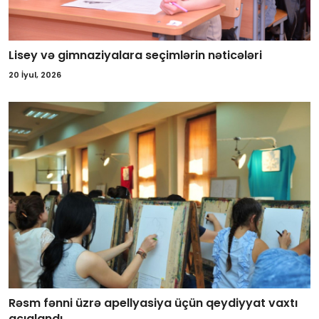
Lisey və gimnaziyalara seçimlərin nəticələri
20 İyul, 2026
Rəsm fənni üzrə apellyasiya üçün qeydiyyat vaxtı
açıqlandı