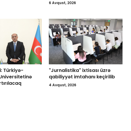
6 Avqust, 2026
: Türkiyə-
"Jurnalistika" ixtisası üzrə
niversitetinə
qabiliyyət imtahanı keçirilib
rtırılacaq
4 Avqust, 2026