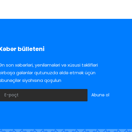
Xəbər bülleteni
Ən son xəbərləri, yeniləmələri və xüsusi təklifləri
birbaşa gələnlər qutunuzda əldə etmək üçün
abunəçilər siyahısına qoşulun
Abunə ol