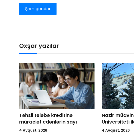
Şərh göndər
Oxşar yazılar
Təhsil tələbə kreditinə
Nazir müavin
müraciət edənlərin sayı
Universiteti i
4 Avqust, 2026
4 Avqust, 2026