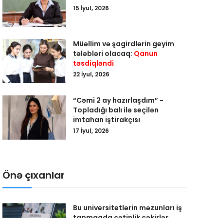
15 İyul, 2026
Müəllim və şagirdlərin geyim
tələbləri olacaq:
Qanun
təsdiqləndi
22 İyul, 2026
“Cəmi 2 ay hazırlaşdım” -
Topladığı balı ilə seçilən
imtahan iştirakçısı
17 İyul, 2026
Önə çıxanlar
Bu universitetlərin məzunları iş
tapmaqda çətinlik çəkirlər