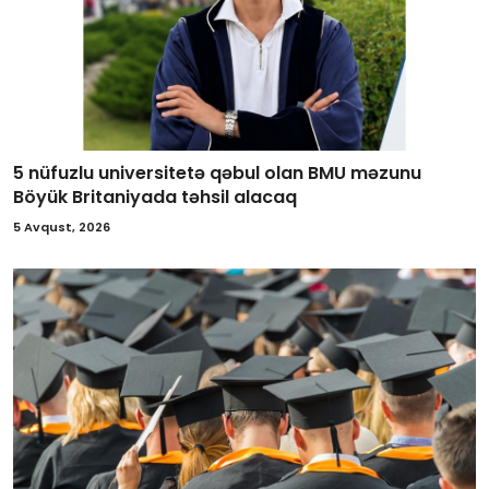
5 nüfuzlu universitetə qəbul olan BMU məzunu
Böyük Britaniyada təhsil alacaq
5 Avqust, 2026