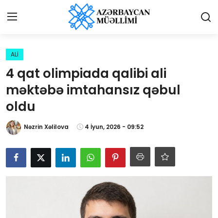
Giriş
Qeydiyyat
ALİ
4 qat olimpiada qalibi ali
Qəzetə elan ver
məktəbə imtahansız qəbul
Əlaqə
oldu
Haqqımızda
Nəzrin Xəlilova
4 İyun, 2026 - 09:52
Reklam və elan
Biz kimik?
Bütün xəbərlər