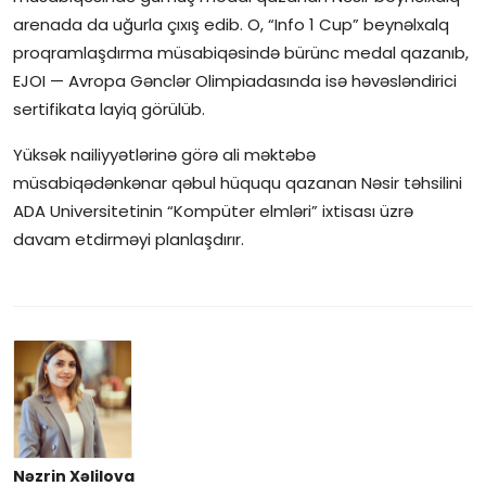
arenada da uğurla çıxış edib. O, “Info 1 Cup” beynəlxalq
proqramlaşdırma müsabiqəsində bürünc medal qazanıb,
EJOI — Avropa Gənclər Olimpiadasında isə həvəsləndirici
sertifikata layiq görülüb.
Yüksək nailiyyətlərinə görə ali məktəbə
müsabiqədənkənar qəbul hüququ qazanan Nəsir təhsilini
ADA Universitetinin “Kompüter elmləri” ixtisası üzrə
davam etdirməyi planlaşdırır.
Nəzrin Xəlilova