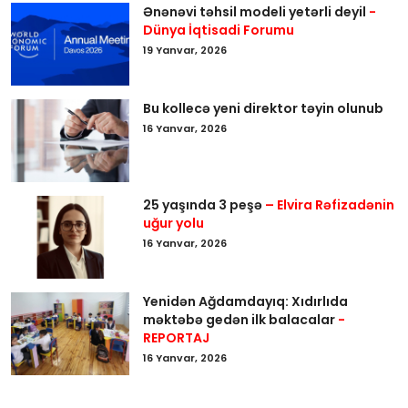
Ənənəvi təhsil modeli yetərli deyil
-
Dünya İqtisadi Forumu
19 Yanvar, 2026
Bu kollecə yeni direktor təyin olunub
16 Yanvar, 2026
25 yaşında 3 peşə
– Elvira Rəfizadənin
uğur yolu
16 Yanvar, 2026
Yenidən Ağdamdayıq: Xıdırlıda
məktəbə gedən ilk balacalar
-
REPORTAJ
16 Yanvar, 2026