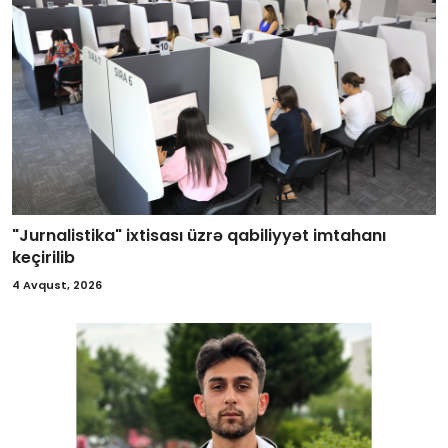
"Jurnalistika" ixtisası üzrə qabiliyyət imtahanı
keçirilib
4 Avqust, 2026