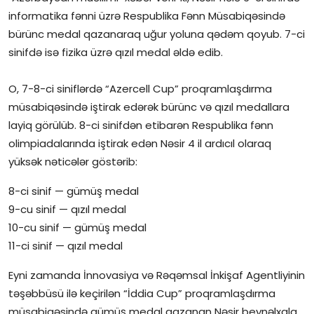
informatika fənni üzrə Respublika Fənn Müsabiqəsində
İctimai şura
bürünc medal qazanaraq uğur yoluna qədəm qoyub. 7-ci
sinifdə isə fizika üzrə qızıl medal əldə edib.
Dünya
O, 7-8-ci siniflərdə “Azercell Cup” proqramlaşdırma
müsabiqəsində iştirak edərək bürünc və qızıl medallara
layiq görülüb. 8-ci sinifdən etibarən Respublika fənn
olimpiadalarında iştirak edən Nəsir 4 il ardıcıl olaraq
yüksək nəticələr göstərib:
8-ci sinif — gümüş medal
9-cu sinif — qızıl medal
10-cu sinif — gümüş medal
11-ci sinif — qızıl medal
Eyni zamanda İnnovasiya və Rəqəmsal İnkişaf Agentliyinin
təşəbbüsü ilə keçirilən “İddia Cup” proqramlaşdırma
müsabiqəsində gümüş medal qazanan Nəsir beynəlxalq