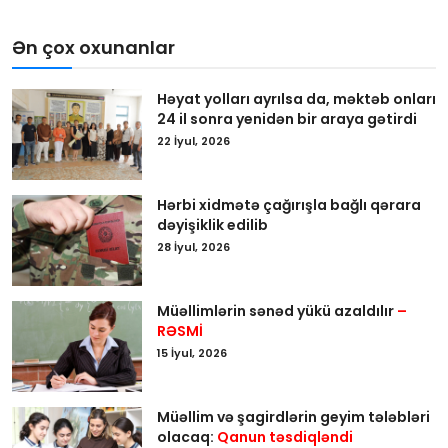
Ən çox oxunanlar
Həyat yolları ayrılsa da, məktəb onları
24 il sonra yenidən bir araya gətirdi
22 İyul, 2026
Hərbi xidmətə çağırışla bağlı qərara
dəyişiklik edilib
28 İyul, 2026
Müəllimlərin sənəd yükü azaldılır
–
RƏSMİ
15 İyul, 2026
Müəllim və şagirdlərin geyim tələbləri
olacaq:
Qanun təsdiqləndi