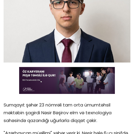
Gündəlik
Rəsmi
Təhsil
Müsahibə
Elm və innovasiya
Təhlil
Reportaj
Pedaqogika
Sumqayıt şəhər 23 nömrəli tam orta ümumtəhsil
məktəbin şagirdi Nəsir Bəşirov elm və texnologiya
Regionlar
sahəsində qazandığı uğurlarla diqqət çəkir.
Qəzetin PDF arxivi
"Azərbaycan müəllimi" xəbər verir ki, Nəsir hələ 6-cı sinifdə