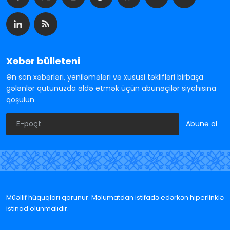
Xəbər bülleteni
Ən son xəbərləri, yeniləmələri və xüsusi təklifləri birbaşa
gələnlər qutunuzda əldə etmək üçün abunəçilər siyahısına
qoşulun
Abunə ol
Müəllif hüquqları qorunur. Məlumatdan istifadə edərkən hiperlinklə
istinad olunmalıdır.