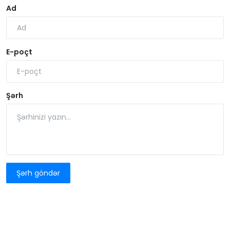
Ad
E-poçt
Şərh
Şərh göndər