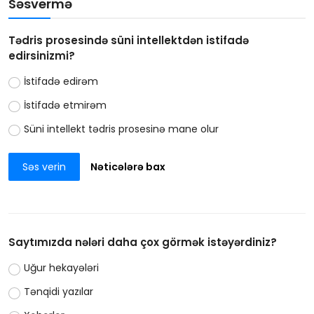
Səsvermə
Tədris prosesində süni intellektdən istifadə
edirsinizmi?
İstifadə edirəm
İstifadə etmirəm
Süni intellekt tədris prosesinə mane olur
Səs verin
Nəticələrə bax
Saytımızda nələri daha çox görmək istəyərdiniz?
Uğur hekayələri
Tənqidi yazılar