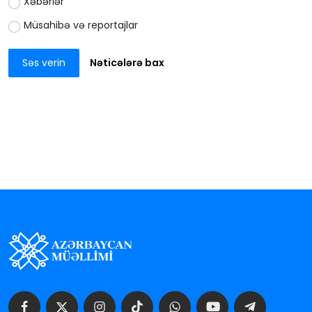
Xəbərlər
Müsahibə və reportajlar
Səs verin
Nəticələrə bax