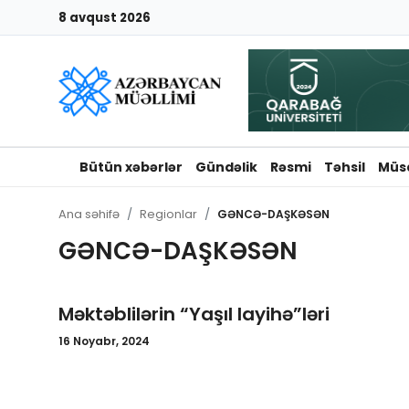
8 avqust 2026
Giriş
Qeydiyyat
Qəzetə elan ver
Bütün xəbərlər
Gündəlik
Rəsmi
Təhsil
Müs
Əlaqə
Ana səhifə
Regionlar
GƏNCƏ-DAŞKƏSƏN
GƏNCƏ-DAŞKƏSƏN
Haqqımızda
Reklam və elan
Məktəblilərin “Yaşıl layihə”ləri
Biz kimik?
16 Noyabr, 2024
Bütün xəbərlər