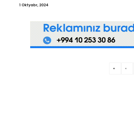
Qəzetin PDF arxivi
1 Oktyabr, 2024
İctimai şura
Dünya
«
‹