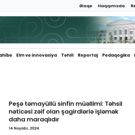
Əlaqə
Haqqımızda
R
ahibə
Elm və innovasiya
Təhlil
Reportaj
Pedaqogika
Peşə təmayüllü sinfin müəllimi: Təhsil
nəticəsi zəif olan şagirdlərlə işləmək
daha maraqlıdır
14 Noyabr, 2024