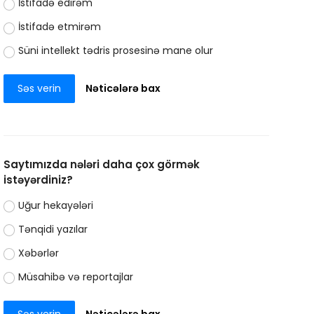
İstifadə edirəm
İstifadə etmirəm
Süni intellekt tədris prosesinə mane olur
Səs verin
Nəticələrə bax
Saytımızda nələri daha çox görmək
istəyərdiniz?
Uğur hekayələri
Tənqidi yazılar
Xəbərlər
Müsahibə və reportajlar