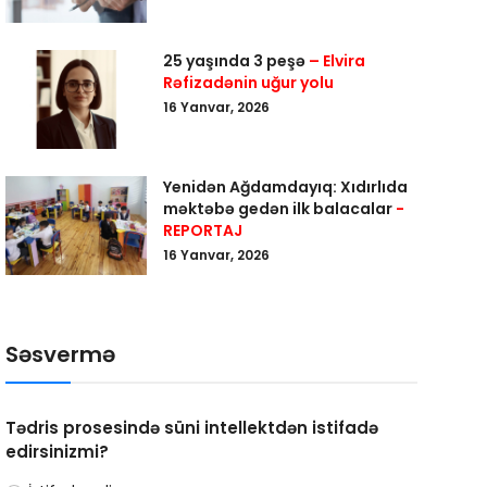
25 yaşında 3 peşə
– Elvira
Rəfizadənin uğur yolu
16 Yanvar, 2026
Yenidən Ağdamdayıq: Xıdırlıda
məktəbə gedən ilk balacalar
-
REPORTAJ
16 Yanvar, 2026
Səsvermə
Tədris prosesində süni intellektdən istifadə
edirsinizmi?