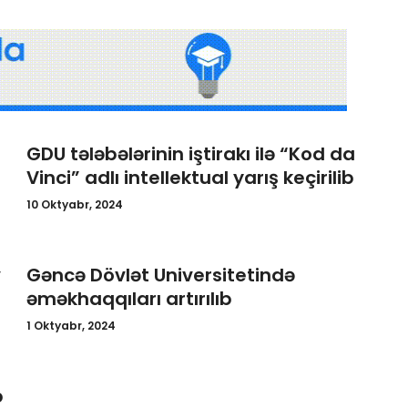
GDU tələbələrinin iştirakı ilə “Kod da
Vinci” adlı intellektual yarış keçirilib
10 Oktyabr, 2024
v
Gəncə Dövlət Universitetində
əməkhaqqıları artırılıb
1 Oktyabr, 2024
b