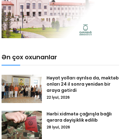
Ən çox oxunanlar
Həyat yolları ayrılsa da, məktəb
onları 24 il sonra yenidən bir
araya gətirdi
22 İyul, 2026
Hərbi xidmətə çağırışla bağlı
qərara dəyişiklik edilib
28 İyul, 2026