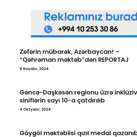
Gündəlik
Rəsmi
Təhsil
Müsahibə
Zəfərin mübarək, Azərbaycan! –
“Qəhrəman məktəb”dən REPORTAJ
Elm və innovasiya
6 Noyabr, 2024
Təhlil
Gəncə-Daşkəsən regionu üzrə inklüzi
Reportaj
siniflərin sayı 10-a çatdırılıb
Pedaqogika
4 Oktyabr, 2024
Regionlar
Göygöl məktəblisi qızıl medal qazanı