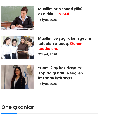
Müəllimlərin sənəd yükü
azaldılır
– RƏSMİ
15 İyul, 2026
Müəllim və şagirdlərin geyim
tələbləri olacaq:
Qanun
təsdiqləndi
22 İyul, 2026
“Cəmi 2 ay hazırlaşdım” -
Topladığı balı ilə seçilən
imtahan iştirakçısı
17 İyul, 2026
Önə çıxanlar