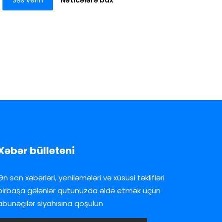
Səs verin
Nəticələrə bax
Xəbər bülleteni
Ən son xəbərləri, yeniləmələri və xüsusi təklifləri
birbaşa gələnlər qutunuzda əldə etmək üçün
abunəçilər siyahısına qoşulun