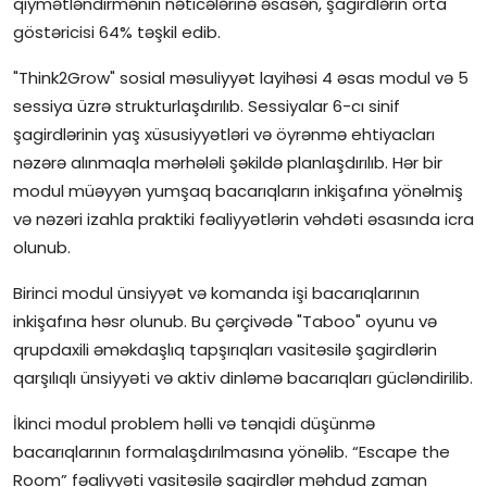
qiymətləndirmənin nəticələrinə əsasən, şagirdlərin orta
göstəricisi 64% təşkil edib.
"Think2Grow" sosial məsuliyyət layihəsi 4 əsas modul və 5
sessiya üzrə strukturlaşdırılıb. Sessiyalar 6-cı sinif
şagirdlərinin yaş xüsusiyyətləri və öyrənmə ehtiyacları
nəzərə alınmaqla mərhələli şəkildə planlaşdırılıb. Hər bir
modul müəyyən yumşaq bacarıqların inkişafına yönəlmiş
və nəzəri izahla praktiki fəaliyyətlərin vəhdəti əsasında icra
olunub.
Birinci modul ünsiyyət və komanda işi bacarıqlarının
inkişafına həsr olunub. Bu çərçivədə "Taboo" oyunu və
qrupdaxili əməkdaşlıq tapşırıqları vasitəsilə şagirdlərin
qarşılıqlı ünsiyyəti və aktiv dinləmə bacarıqları gücləndirilib.
İkinci modul problem həlli və tənqidi düşünmə
bacarıqlarının formalaşdırılmasına yönəlib. “Escape the
Room” fəaliyyəti vasitəsilə şagirdlər məhdud zaman