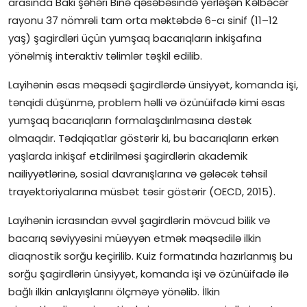
arasında Bakı şəhəri Binə qəsəbəsində yerləşən Kəlbəcər
rayonu 37 nömrəli tam orta məktəbdə 6-cı sinif (11–12
İctimai şura
yaş) şagirdləri üçün yumşaq bacarıqların inkişafına
yönəlmiş interaktiv təlimlər təşkil edilib.
Dünya
Layihənin əsas məqsədi şagirdlərdə ünsiyyət, komanda işi,
tənqidi düşünmə, problem həlli və özünüifadə kimi əsas
yumşaq bacarıqların formalaşdırılmasına dəstək
olmaqdır. Tədqiqatlar göstərir ki, bu bacarıqların erkən
yaşlarda inkişaf etdirilməsi şagirdlərin akademik
nailiyyətlərinə, sosial davranışlarına və gələcək təhsil
trayektoriyalarına müsbət təsir göstərir (OECD, 2015).
Layihənin icrasından əvvəl şagirdlərin mövcud bilik və
bacarıq səviyyəsini müəyyən etmək məqsədilə ilkin
diaqnostik sorğu keçirilib. Kuiz formatında hazırlanmış bu
sorğu şagirdlərin ünsiyyət, komanda işi və özünüifadə ilə
bağlı ilkin anlayışlarını ölçməyə yönəlib. İlkin