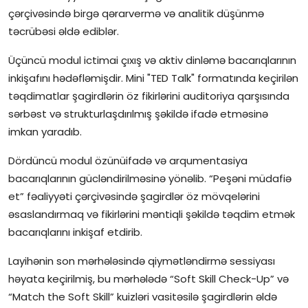
çərçivəsində birgə qərarvermə və analitik düşünmə
təcrübəsi əldə ediblər.
Üçüncü modul ictimai çıxış və aktiv dinləmə bacarıqlarının
inkişafını hədəfləmişdir. Mini "TED Talk" formatında keçirilən
təqdimatlar şagirdlərin öz fikirlərini auditoriya qarşısında
sərbəst və strukturlaşdırılmış şəkildə ifadə etməsinə
imkan yaradıb.
Dördüncü modul özünüifadə və arqumentasiya
bacarıqlarının gücləndirilməsinə yönəlib. “Peşəni müdafiə
et” fəaliyyəti çərçivəsində şagirdlər öz mövqelərini
əsaslandırmaq və fikirlərini məntiqli şəkildə təqdim etmək
bacarıqlarını inkişaf etdirib.
Layihənin son mərhələsində qiymətləndirmə sessiyası
həyata keçirilmiş, bu mərhələdə “Soft Skill Check-Up” və
“Match the Soft Skill” kuizləri vasitəsilə şagirdlərin əldə