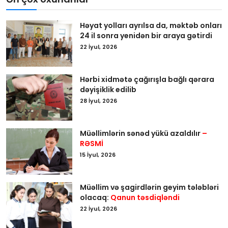
Həyat yolları ayrılsa da, məktəb onları
24 il sonra yenidən bir araya gətirdi
22 İyul, 2026
Hərbi xidmətə çağırışla bağlı qərara
dəyişiklik edilib
28 İyul, 2026
Müəllimlərin sənəd yükü azaldılır
–
RƏSMİ
15 İyul, 2026
Müəllim və şagirdlərin geyim tələbləri
olacaq:
Qanun təsdiqləndi
22 İyul, 2026