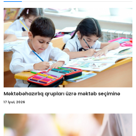
Məktəbəhazırlıq qrupları üzrə məktəb seçiminə
17 İyul, 2026