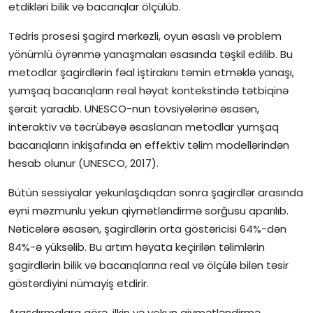
etdikləri bilik və bacarıqlar ölçülüb.
Tədris prosesi şagird mərkəzli, oyun əsaslı və problem
yönümlü öyrənmə yanaşmaları əsasında təşkil edilib. Bu
metodlar şagirdlərin fəal iştirakını təmin etməklə yanaşı,
yumşaq bacarıqların real həyat kontekstində tətbiqinə
şərait yaradıb. UNESCO-nun tövsiyələrinə əsasən,
interaktiv və təcrübəyə əsaslanan metodlar yumşaq
bacarıqların inkişafında ən effektiv təlim modellərindən
hesab olunur (UNESCO, 2017).
Bütün sessiyalar yekunlaşdıqdan sonra şagirdlər arasında
eyni məzmunlu yekun qiymətləndirmə sorğusu aparılıb.
Nəticələrə əsasən, şagirdlərin orta göstəricisi 64%-dən
84%-ə yüksəlib. Bu artım həyata keçirilən təlimlərin
şagirdlərin bilik və bacarıqlarına real və ölçülə bilən təsir
göstərdiyini nümayiş etdirir.
Araşdırmalara görə, ilkin və yekun qiymətləndirmə