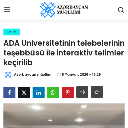
Giriş
Qeydiyyat
ÜMUMİ
ADA Universitetinin tələbələrinin
Qəzetə elan ver
təşəbbüsü ilə interaktiv təlimlər
Əlaqə
keçirilib
Haqqımızda
Azərbaycan müəllimi
8 Yanvar, 2026 - 16:29
Reklam və elan
Biz kimik?
Bütün xəbərlər