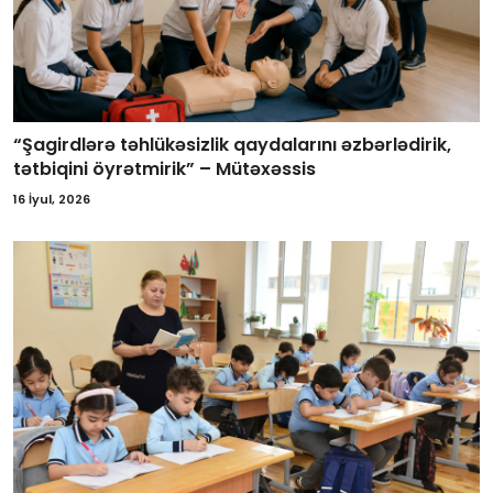
“Şagirdlərə təhlükəsizlik qaydalarını əzbərlədirik,
tətbiqini öyrətmirik” – Mütəxəssis
16 İyul, 2026