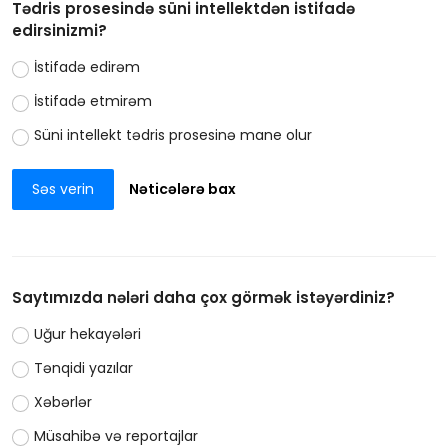
Tədris prosesində süni intellektdən istifadə
edirsinizmi?
İstifadə edirəm
İstifadə etmirəm
Süni intellekt tədris prosesinə mane olur
Səs verin
Nəticələrə bax
Saytımızda nələri daha çox görmək istəyərdiniz?
Uğur hekayələri
Tənqidi yazılar
Xəbərlər
Müsahibə və reportajlar