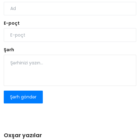
E-poçt
Şərh
Şərh göndər
Oxşar yazılar