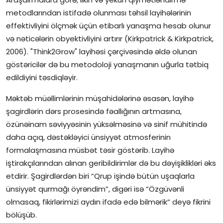
metodlarından istifadə olunması təhsil layihələrinin
effektivliyini ölçmək üçün etibarlı yanaşma hesab olunur
və nəticələrin obyektivliyini artırır (Kirkpatrick & Kirkpatrick,
2006). "Think2Grow" layihəsi çərçivəsində əldə olunan
göstəricilər də bu metodoloji yanaşmanın uğurla tətbiq
edildiyini təsdiqləyir.
Məktəb müəllimlərinin müşahidələrinə əsasən, layihə
şagirdlərin dərs prosesində fəallığının artmasına,
özünəinam səviyyəsinin yüksəlməsinə və sinif mühitində
daha açıq, dəstəkləyici ünsiyyət atmosferinin
formalaşmasına müsbət təsir göstərib. Layihə
iştirakçılarından alınan geribildirimlər də bu dəyişiklikləri əks
etdirir. Şagirdlərdən biri “Qrup işində bütün uşaqlarla
ünsiyyət qurmağı öyrəndim”, digəri isə “Özgüvənli
olmasaq, fikirlərimizi aydın ifadə edə bilmərik” deyə fikrini
bölüşüb.