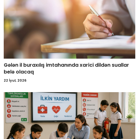
Gələn il buraxılış imtahanında xarici dildən suallar
belə olacaq
22 İyul, 2026