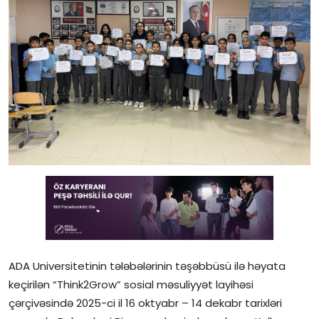
Gündəlik
Rəsmi
Təhsil
Müsahibə
Elm və innovasiya
Təhlil
Reportaj
Pedaqogika
ADA Universitetinin tələbələrinin təşəbbüsü ilə həyata
Regionlar
keçirilən “Think2Grow” sosial məsuliyyət layihəsi
çərçivəsində 2025-ci il 16 oktyabr – 14 dekabr tarixləri
Qəzetin PDF arxivi