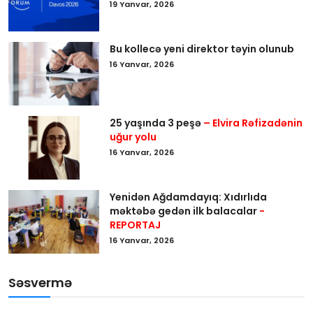
19 Yanvar, 2026
Bu kollecə yeni direktor təyin olunub
16 Yanvar, 2026
25 yaşında 3 peşə
– Elvira Rəfizadənin
uğur yolu
16 Yanvar, 2026
Yenidən Ağdamdayıq: Xıdırlıda
məktəbə gedən ilk balacalar
-
REPORTAJ
16 Yanvar, 2026
Səsvermə