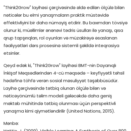
"Think2Grow" layihəsi çərçivəsində əldə edilən ölçülə bilən
nəticələr bu elmi yanaşmaların praktik müstəvidə
effektivliyini bir daha nümayiş etdirir. Bu baxımdan tövsiyə
olunur ki, müəllimlər ənənəvi tədris üsulları ilə yanaşı, qısa
qrup tapşırıqları, rol oyunları və müzakirəyə əsaslanan
fəaliyyətləri dərs prosesinə sistemli şəkildə inteqrasiya
etsinlər.
Qeyd edək ki, "Think2Grow" layihəsi BMT-nin Dayanıqlı
İnkişaf Məqsədlərindən 4-cü məqsədə – keyfiyyətli təhsil
hədəfinə töhfə verən sosial məsuliyyət təşəbbüsüdür.
Layihə çərçivəsində tətbiq olunan ölçülə bilən və
nəticəyönümlü təlim modeli gələcəkdə daha geniş
məktəb mühitində tətbiq olunması üçün perspektivli
yanaşma kimi qiymətləndirilir (United Nations, 2015).
Mənbə:
Hattie, J. (2009). Visible Learning: A Synthesis of Over 800