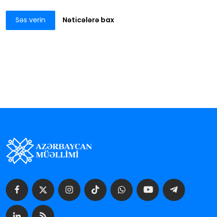
Səs verin
Nəticələrə bax