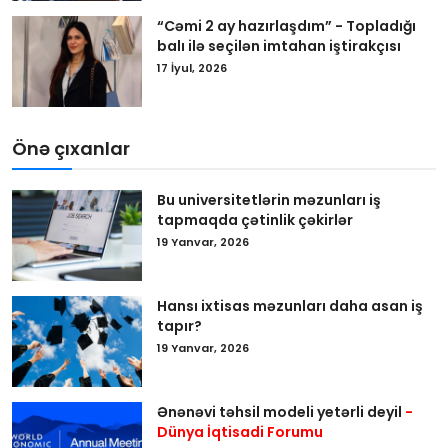
“Cəmi 2 ay hazırlaşdım” - Topladığı
balı ilə seçilən imtahan iştirakçısı
17 İyul, 2026
Önə çıxanlar
Bu universitetlərin məzunları iş
tapmaqda çətinlik çəkirlər
19 Yanvar, 2026
Hansı ixtisas məzunları daha asan iş
tapır?
19 Yanvar, 2026
Ənənəvi təhsil modeli yetərli deyil
-
Dünya İqtisadi Forumu