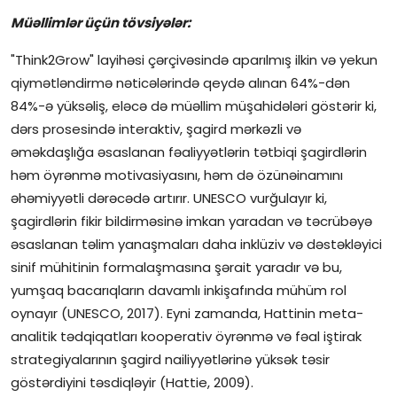
Müəllimlər üçün tövsiyələr:
"Think2Grow" layihəsi çərçivəsində aparılmış ilkin və yekun
qiymətləndirmə nəticələrində qeydə alınan 64%-dən
84%-ə yüksəliş, eləcə də müəllim müşahidələri göstərir ki,
dərs prosesində interaktiv, şagird mərkəzli və
əməkdaşlığa əsaslanan fəaliyyətlərin tətbiqi şagirdlərin
həm öyrənmə motivasiyasını, həm də özünəinamını
əhəmiyyətli dərəcədə artırır. UNESCO vurğulayır ki,
şagirdlərin fikir bildirməsinə imkan yaradan və təcrübəyə
əsaslanan təlim yanaşmaları daha inklüziv və dəstəkləyici
sinif mühitinin formalaşmasına şərait yaradır və bu,
yumşaq bacarıqların davamlı inkişafında mühüm rol
oynayır (UNESCO, 2017). Eyni zamanda, Hattinin meta-
analitik tədqiqatları kooperativ öyrənmə və fəal iştirak
strategiyalarının şagird nailiyyətlərinə yüksək təsir
göstərdiyini təsdiqləyir (Hattie, 2009).