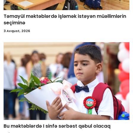
Təmayül məktəblərdə işləmək istəyən müəllimlərin
seçiminə
3 Avqust, 2026
Bu məktəblərdə I sinfə sərbəst qəbul olacaq