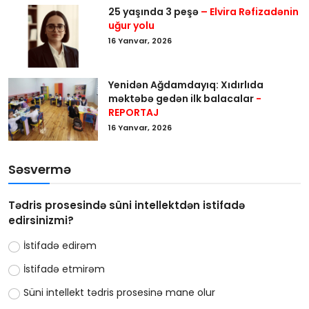
25 yaşında 3 peşə
– Elvira Rəfizadənin
uğur yolu
16 Yanvar, 2026
Yenidən Ağdamdayıq: Xıdırlıda
məktəbə gedən ilk balacalar
-
REPORTAJ
16 Yanvar, 2026
Səsvermə
Tədris prosesində süni intellektdən istifadə
edirsinizmi?
İstifadə edirəm
İstifadə etmirəm
Süni intellekt tədris prosesinə mane olur