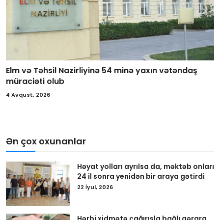
Elm və Təhsil Nazirliyinə 54 minə yaxın vətəndaş
müraciəti olub
4 Avqust, 2026
Ən çox oxunanlar
Həyat yolları ayrılsa da, məktəb onları
24 il sonra yenidən bir araya gətirdi
22 İyul, 2026
Hərbi xidmətə çağırışla bağlı qərara