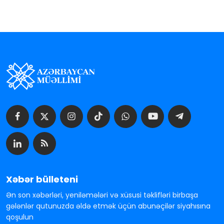
Xəbər bülleteni
Ən son xəbərləri, yeniləmələri və xüsusi təklifləri birbaşa
gələnlər qutunuzda əldə etmək üçün abunəçilər siyahısına
qoşulun