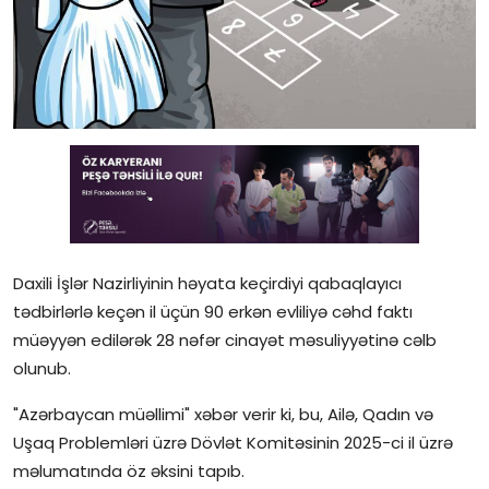
Gündəlik
Rəsmi
Təhsil
Müsahibə
Elm və innovasiya
Təhlil
Daxili İşlər Nazirliyinin həyata keçirdiyi qabaqlayıcı
tədbirlərlə keçən il üçün 90 erkən evliliyə cəhd faktı
Reportaj
müəyyən edilərək 28 nəfər cinayət məsuliyyətinə cəlb
olunub.
Pedaqogika
"Azərbaycan müəllimi" xəbər verir ki, bu, Ailə, Qadın və
Regionlar
Uşaq Problemləri üzrə Dövlət Komitəsinin 2025-ci il üzrə
məlumatında öz əksini tapıb.
Qəzetin PDF arxivi