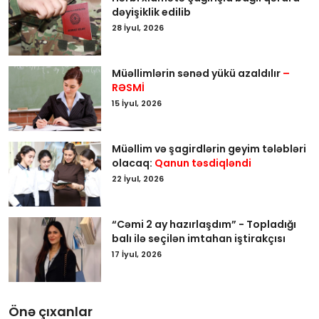
dəyişiklik edilib
28 İyul, 2026
Müəllimlərin sənəd yükü azaldılır
–
RƏSMİ
15 İyul, 2026
Müəllim və şagirdlərin geyim tələbləri
olacaq:
Qanun təsdiqləndi
22 İyul, 2026
“Cəmi 2 ay hazırlaşdım” - Topladığı
balı ilə seçilən imtahan iştirakçısı
17 İyul, 2026
Önə çıxanlar