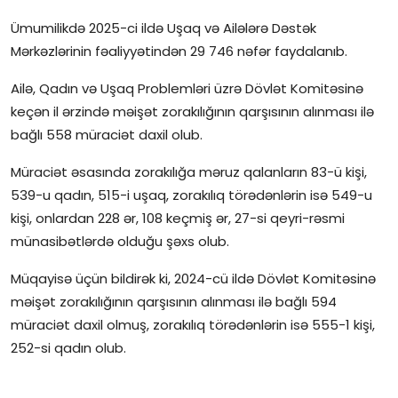
Ümumilikdə 2025-ci ildə Uşaq və Ailələrə Dəstək
Mərkəzlərinin fəaliyyətindən 29 746 nəfər faydalanıb.
Ailə, Qadın və Uşaq Problemləri üzrə Dövlət Komitəsinə
keçən il ərzində məişət zorakılığının qarşısının alınması ilə
bağlı 558 müraciət daxil olub.
Müraciət əsasında zorakılığa məruz qalanların 83-ü kişi,
539-u qadın, 515-i uşaq, zorakılıq törədənlərin isə 549-u
kişi, onlardan 228 ər, 108 keçmiş ər, 27-si qeyri-rəsmi
münasibətlərdə olduğu şəxs olub.
Müqayisə üçün bildirək ki, 2024-cü ildə Dövlət Komitəsinə
məişət zorakılığının qarşısının alınması ilə bağlı 594
müraciət daxil olmuş, zorakılıq törədənlərin isə 555-1 kişi,
252-si qadın olub.