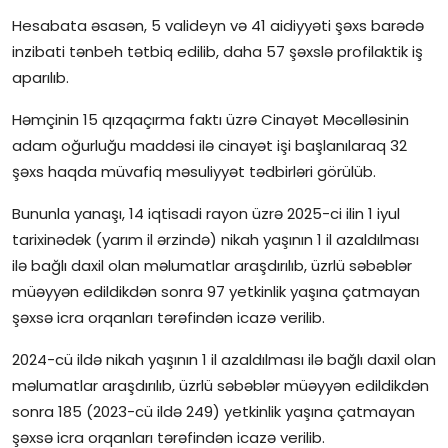
Hesabata əsasən, 5 valideyn və 41 aidiyyəti şəxs barədə
İctimai şura
inzibati tənbeh tətbiq edilib, daha 57 şəxslə profilaktik iş
aparılıb.
Dünya
Həmçinin 15 qızqaçırma faktı üzrə Cinayət Məcəlləsinin
adam oğurluğu maddəsi ilə cinayət işi başlanılaraq 32
şəxs haqda müvafiq məsuliyyət tədbirləri görülüb.
Bununla yanaşı, 14 iqtisadi rayon üzrə 2025-ci ilin 1 iyul
tarixinədək (yarım il ərzində) nikah yaşının 1 il azaldılması
ilə bağlı daxil olan məlumatlar araşdırılıb, üzrlü səbəblər
müəyyən edildikdən sonra 97 yetkinlik yaşına çatmayan
şəxsə icra orqanları tərəfindən icazə verilib.
2024-cü ildə nikah yaşının 1 il azaldılması ilə bağlı daxil olan
məlumatlar araşdırılıb, üzrlü səbəblər müəyyən edildikdən
sonra 185 (2023-cü ildə 249) yetkinlik yaşına çatmayan
şəxsə icra orqanları tərəfindən icazə verilib.