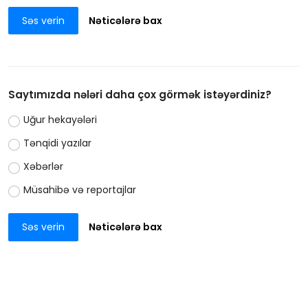
Səs verin
Nəticələrə bax
Saytımızda nələri daha çox görmək istəyərdiniz?
Uğur hekayələri
Tənqidi yazılar
Xəbərlər
Müsahibə və reportajlar
Səs verin
Nəticələrə bax