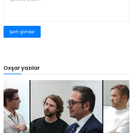
Şərh göndər
Oxşar yazılar