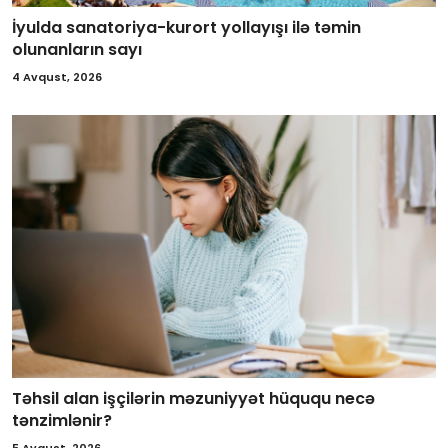
İyulda sanatoriya-kurort yollayışı ilə təmin
olunanların sayı
4 Avqust, 2026
Təhsil alan işçilərin məzuniyyət hüququ necə
tənzimlənir?
5 Avqust, 2026