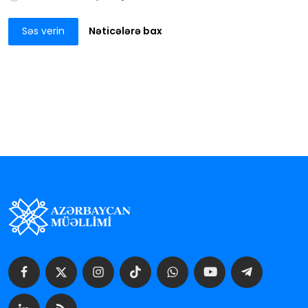
Səs verin
Nəticələrə bax