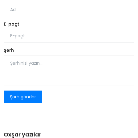
E-poçt
Şərh
Şərh göndər
Oxşar yazılar