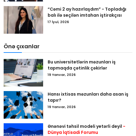
“Cəmi 2 ay hazırlaşdım” - Topladığı
balı ilə seçilən imtahan iştirakçısı
17 İyul, 2026
Önə çıxanlar
Bu universitetlərin məzunları iş
tapmaqda çətinlik çəkirlər
19 Yanvar, 2026
Hansı ixtisas məzunları daha asan iş
tapır?
19 Yanvar, 2026
Ənənəvi təhsil modeli yetərli deyil
-
Dünya İqtisadi Forumu