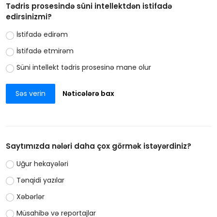
Tədris prosesində süni intellektdən istifadə
edirsinizmi?
İstifadə edirəm
İstifadə etmirəm
Süni intellekt tədris prosesinə mane olur
Səs verin
Nəticələrə bax
Saytımızda nələri daha çox görmək istəyərdiniz?
Uğur hekayələri
Tənqidi yazılar
Xəbərlər
Müsahibə və reportajlar