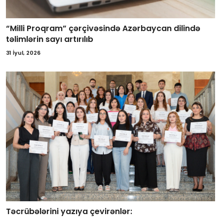
“Milli Proqram” çərçivəsində Azərbaycan dilində
təlimlərin sayı artırılıb
31 İyul, 2026
Təcrübələrini yazıya çevirənlər: