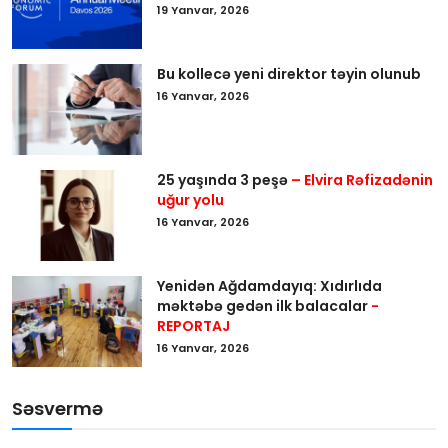
19 Yanvar, 2026
Bu kollecə yeni direktor təyin olunub
16 Yanvar, 2026
25 yaşında 3 peşə
– Elvira Rəfizadənin
uğur yolu
16 Yanvar, 2026
Yenidən Ağdamdayıq: Xıdırlıda
məktəbə gedən ilk balacalar
-
REPORTAJ
16 Yanvar, 2026
Səsvermə