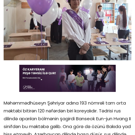
Gündəlik
Rəsmi
Təhsil
Müsahibə
Elm və innovasiya
Təhlil
Reportaj
Pedaqogika
Məhəmmədhüseyn Şəhriyar adına 193 nömrəli tam orta
məktəbi bitirən 120 nəfərdən biri koreyalıdır. Tədrisi rus
Regionlar
dilində aparılan bölmənin şagirdi Banseok Eun-jun Hvang II
sinifdən bu məktəbə gəlib. Ona görə də özünü Bakıda yad
Qəzetin PDF arxivi
hiss etməyib. Azərbaycan dilində başa düşür, rus dilində