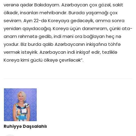
verənə qədər Bakıdayam. Azərbaycan çox gözəl, sakit
ölkədir, insanları mehribandır. Burada yaşamağı çox
sevirəm. Ayın 22-də Koreyaya gedəcəyik, amma sonra
yenidən qayıdacağıq. Koreya üçün darıxmıram, çünki ata-
anam rəhmətə gedib, indi məni ora bağlayan heç nə
yoxdur. Biz burda qalıb Azərbaycanın inkişafına töhfə
vermək istəyirik. Azərbaycan indi inkişaf edir, tezliklə
Koreya kimi güclü ölkəyə çevriləcək”.
Ruhiyyə Daşsalahlı