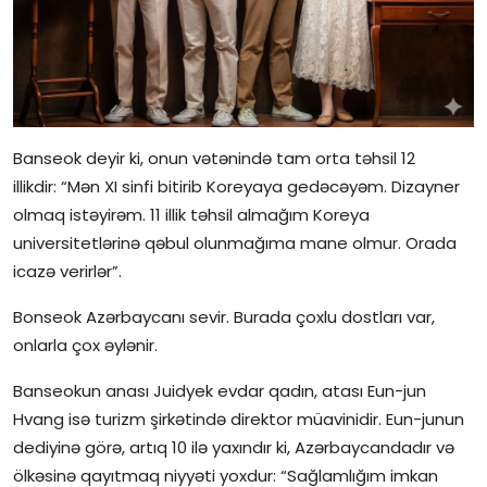
Banseok deyir ki, onun vətənində tam orta təhsil 12
illikdir: “Mən XI sinfi bitirib Koreyaya gedəcəyəm. Dizayner
olmaq istəyirəm. 11 illik təhsil almağım Koreya
universitetlərinə qəbul olunmağıma mane olmur. Orada
icazə verirlər”.
Bonseok Azərbaycanı sevir. Burada çoxlu dostları var,
onlarla çox əylənir.
Banseokun anası Juidyek evdar qadın, atası Eun-jun
Hvang isə turizm şirkətində direktor müavinidir. Eun-junun
dediyinə görə, artıq 10 ilə yaxındır ki, Azərbaycandadır və
ölkəsinə qayıtmaq niyyəti yoxdur: “Sağlamlığım imkan