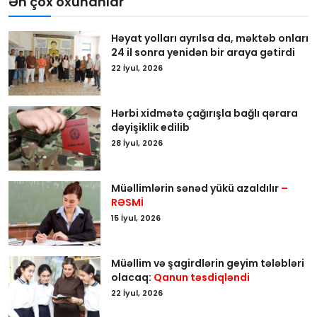
Ən çox oxunanlar
Həyat yolları ayrılsa da, məktəb onları
24 il sonra yenidən bir araya gətirdi
22 İyul, 2026
Hərbi xidmətə çağırışla bağlı qərara
dəyişiklik edilib
28 İyul, 2026
Müəllimlərin sənəd yükü azaldılır
–
RƏSMİ
15 İyul, 2026
Müəllim və şagirdlərin geyim tələbləri
olacaq:
Qanun təsdiqləndi
22 İyul, 2026