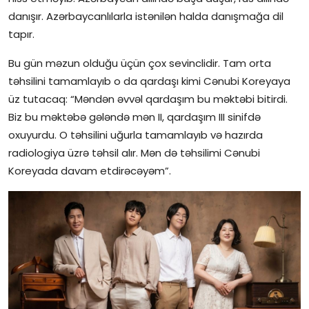
danışır. Azərbaycanlılarla istənilən halda danışmağa dil
İctimai şura
tapır.
Dünya
Bu gün məzun olduğu üçün çox sevinclidir. Tam orta
təhsilini tamamlayıb o da qardaşı kimi Cənubi Koreyaya
üz tutacaq: “Məndən əvvəl qardaşım bu məktəbi bitirdi.
Biz bu məktəbə gələndə mən II, qardaşım III sinifdə
oxuyurdu. O təhsilini uğurla tamamlayıb və hazırda
radiologiya üzrə təhsil alır. Mən də təhsilimi Cənubi
Koreyada davam etdirəcəyəm”.