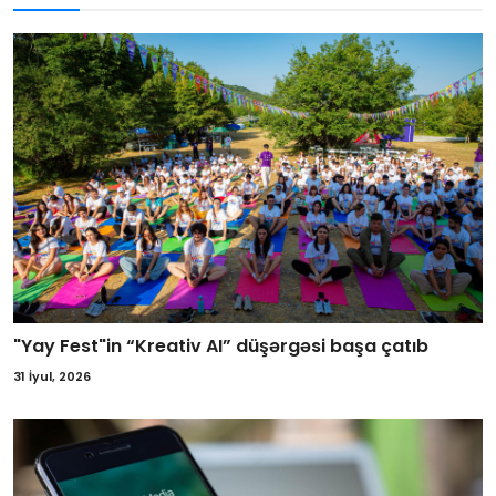
"Yay Fest"in “Kreativ AI” düşərgəsi başa çatıb
31 İyul, 2026