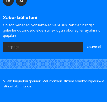
Xəbər bülleteni
Ən son xəbərləri, yeniləmələri və xüsusi təklifləri birbaşa
gələnlər qutunuzda əldə etmək üçün abunəçilər siyahısına
qoşulun
Abunə ol
Müəllif hüquqları qorunur. Məlumatdan istifadə edərkən hiperlinklə
istinad olunmalıdır.