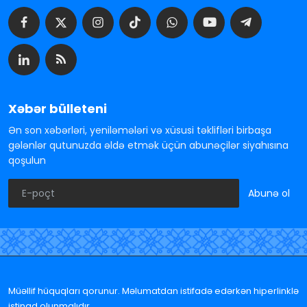
Xəbər bülleteni
Ən son xəbərləri, yeniləmələri və xüsusi təklifləri birbaşa
gələnlər qutunuzda əldə etmək üçün abunəçilər siyahısına
qoşulun
Abunə ol
Müəllif hüquqları qorunur. Məlumatdan istifadə edərkən hiperlinklə
istinad olunmalıdır.