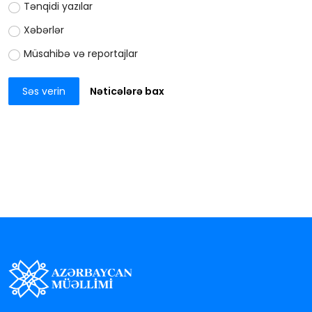
Tənqidi yazılar
Xəbərlər
Müsahibə və reportajlar
Səs verin
Nəticələrə bax