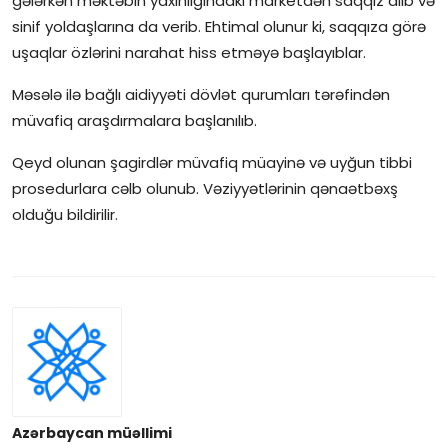
gələrkən məktəbin yaxınlığındakı marketdən saqqız alıb və
sinif yoldaşlarına da verib. Ehtimal olunur ki, saqqıza görə
uşaqlar özlərini narahat hiss etməyə başlayıblar.
Məsələ ilə bağlı aidiyyəti dövlət qurumları tərəfindən
müvafiq araşdırmalara başlanılıb.
Qeyd olunan şagirdlər müvafiq müayinə və uyğun tibbi
prosedurlara cəlb olunub. Vəziyyətlərinin qənaətbəxş
olduğu bildirilir.
Azərbaycan müəllimi