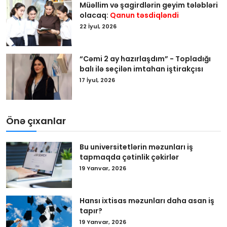
Müəllim və şagirdlərin geyim tələbləri
olacaq:
Qanun təsdiqləndi
22 İyul, 2026
“Cəmi 2 ay hazırlaşdım” - Topladığı
balı ilə seçilən imtahan iştirakçısı
17 İyul, 2026
Önə çıxanlar
Bu universitetlərin məzunları iş
tapmaqda çətinlik çəkirlər
19 Yanvar, 2026
Hansı ixtisas məzunları daha asan iş
tapır?
19 Yanvar, 2026