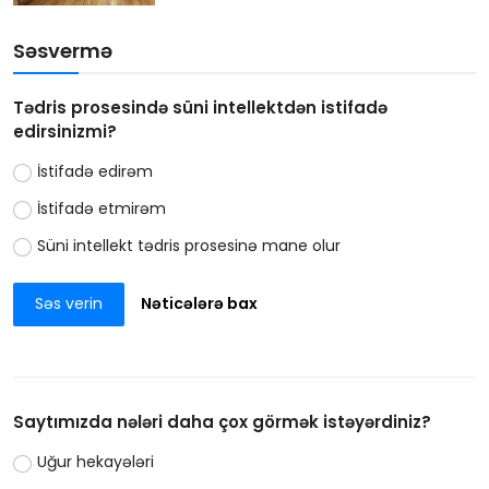
Səsvermə
Tədris prosesində süni intellektdən istifadə
edirsinizmi?
İstifadə edirəm
İstifadə etmirəm
Süni intellekt tədris prosesinə mane olur
Səs verin
Nəticələrə bax
Saytımızda nələri daha çox görmək istəyərdiniz?
Uğur hekayələri