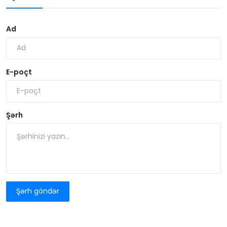
Ad
E-poçt
Şərh
Şərh göndər