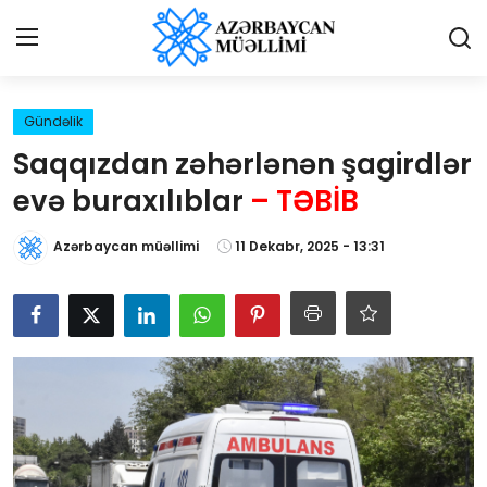
Giriş
Qeydiyyat
Gündəlik
Saqqızdan zəhərlənən şagirdlər
Qəzetə elan ver
evə buraxılıblar
– TƏBİB
Əlaqə
Azərbaycan müəllimi
11 Dekabr, 2025 - 13:31
Haqqımızda
Reklam və elan
Biz kimik?
Bütün xəbərlər