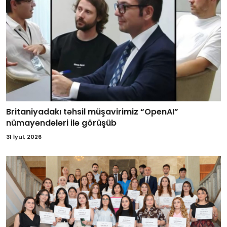
Britaniyadakı təhsil müşavirimiz “OpenAI”
nümayəndələri ilə görüşüb
31 İyul, 2026