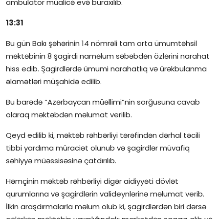
ambulator müalicə evə buraxılıb.
13:31
Bu gün Bakı şəhərinin 14 nömrəli tam orta ümumtəhsil
məktəbinin 8 şagirdi naməlum səbəbdən özlərini narahat
hiss edib. Şagirdlərdə ümumi narahatlıq və ürəkbulanma
əlamətləri müşahidə edilib.
Bu barədə “Azərbaycan müəllimi”nin sorğusuna cavab
olaraq məktəbdən məlumat verilib.
Qeyd edilib ki, məktəb rəhbərliyi tərəfindən dərhal təcili
tibbi yardıma müraciət olunub və şagirdlər müvafiq
səhiyyə müəssisəsinə çatdırılıb.
Həmçinin məktəb rəhbərliyi digər aidiyyəti dövlət
qurumlarına və şagirdlərin valideynlərinə məlumat verib.
İlkin araşdırmalarla məlum olub ki, şagirdlərdən biri dərsə