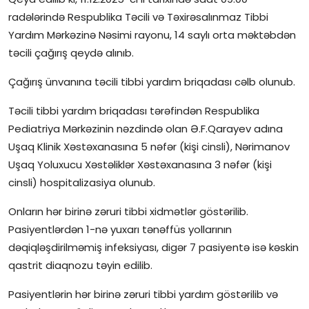
radələrində Respublika Təcili və Təxirəsalınmaz Tibbi
İctimai şura
Yardım Mərkəzinə Nəsimi rayonu, 14 saylı orta məktəbdən
təcili çağırış qeydə alınıb.
Dünya
Çağırış ünvanına təcili tibbi yardım briqadası cəlb olunub.
Təcili tibbi yardım briqadası tərəfindən Respublika
Pediatriya Mərkəzinin nəzdində olan Ə.F.Qarayev adına
Uşaq Klinik Xəstəxanasına 5 nəfər (kişi cinsli), Nərimanov
Uşaq Yoluxucu Xəstəliklər Xəstəxanasına 3 nəfər (kişi
cinsli) hospitalizasiya olunub.
Onların hər birinə zəruri tibbi xidmətlər göstərilib.
Pasiyentlərdən 1-nə yuxarı tənəffüs yollarının
dəqiqləşdirilməmiş infeksiyası, digər 7 pasiyentə isə kəskin
qastrit diaqnozu təyin edilib.
Pasiyentlərin hər birinə zəruri tibbi yardım göstərilib və