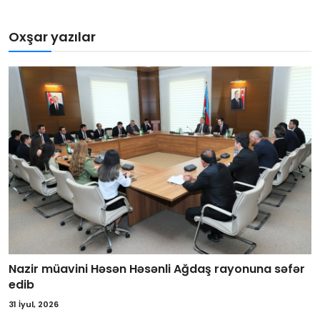
Oxşar yazılar
Nazir müavini Həsən Həsənli Ağdaş rayonuna səfər
edib
31 İyul, 2026