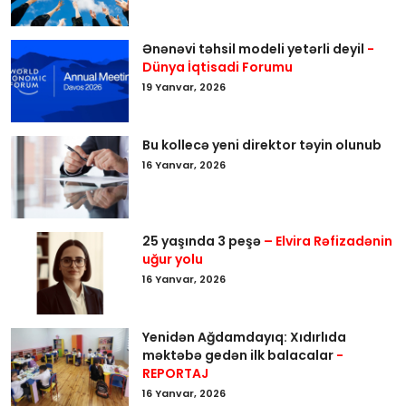
Ənənəvi təhsil modeli yetərli deyil
-
Dünya İqtisadi Forumu
19 Yanvar, 2026
Bu kollecə yeni direktor təyin olunub
16 Yanvar, 2026
25 yaşında 3 peşə
– Elvira Rəfizadənin
uğur yolu
16 Yanvar, 2026
Yenidən Ağdamdayıq: Xıdırlıda
məktəbə gedən ilk balacalar
-
REPORTAJ
16 Yanvar, 2026