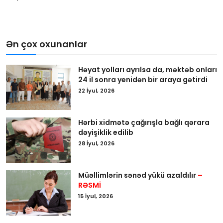
Ən çox oxunanlar
Həyat yolları ayrılsa da, məktəb onları
24 il sonra yenidən bir araya gətirdi
22 İyul, 2026
Hərbi xidmətə çağırışla bağlı qərara
dəyişiklik edilib
28 İyul, 2026
Müəllimlərin sənəd yükü azaldılır
–
RƏSMİ
15 İyul, 2026