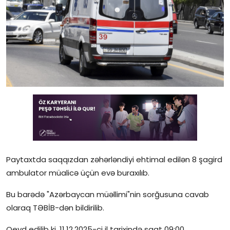
Gündəlik
Rəsmi
Təhsil
Müsahibə
Elm və innovasiya
Təhlil
Reportaj
Paytaxtda saqqızdan zəhərləndiyi ehtimal edilən 8 şagird
ambulator müalicə üçün evə buraxılıb.
Pedaqogika
Bu barədə "Azərbaycan müəllimi"nin sorğusuna cavab
Regionlar
olaraq TƏBİB-dən bildirilib.
Qəzetin PDF arxivi
Qeyd edilib ki, 11.12.2025-ci il tarixində saat 09:00