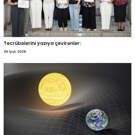
Təcrübələrini yazıya çevirənlər:
30 İyul, 2026