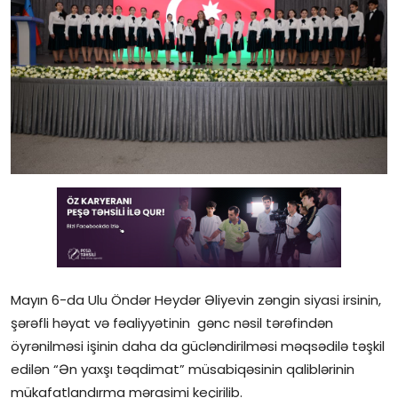
Gündəlik
Rəsmi
Təhsil
Müsahibə
Elm və innovasiya
Təhlil
Reportaj
Mayın 6-da Ulu Öndər Heydər Əliyevin zəngin siyasi irsinin,
Pedaqogika
şərəfli həyat və fəaliyyətinin gənc nəsil tərəfindən
Regionlar
öyrənilməsi işinin daha da gücləndirilməsi məqsədilə təşkil
edilən “Ən yaxşı təqdimat” müsabiqəsinin qaliblərinin
Qəzetin PDF arxivi
mükafatlandırma mərasimi keçirilib.