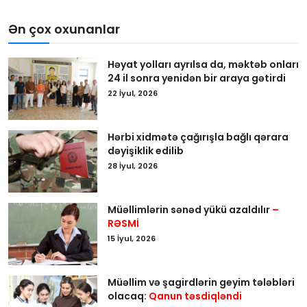
Ən çox oxunanlar
Həyat yolları ayrılsa da, məktəb onları
24 il sonra yenidən bir araya gətirdi
22 İyul, 2026
Hərbi xidmətə çağırışla bağlı qərara
dəyişiklik edilib
28 İyul, 2026
Müəllimlərin sənəd yükü azaldılır
–
RƏSMİ
15 İyul, 2026
Müəllim və şagirdlərin geyim tələbləri
olacaq:
Qanun təsdiqləndi