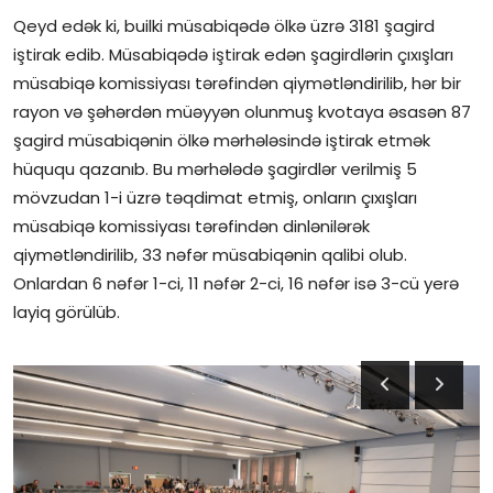
Qeyd edək ki, builki müsabiqədə ölkə üzrə 3181 şagird
iştirak edib. Müsabiqədə iştirak edən şagirdlərin çıxışları
müsabiqə komissiyası tərəfindən qiymətləndirilib, hər bir
rayon və şəhərdən müəyyən olunmuş kvotaya əsasən 87
şagird müsabiqənin ölkə mərhələsində iştirak etmək
hüququ qazanıb. Bu mərhələdə şagirdlər verilmiş 5
mövzudan 1-i üzrə təqdimat etmiş, onların çıxışları
müsabiqə komissiyası tərəfindən dinlənilərək
qiymətləndirilib, 33 nəfər müsabiqənin qalibi olub.
Onlardan 6 nəfər 1-ci, 11 nəfər 2-ci, 16 nəfər isə 3-cü yerə
layiq görülüb.