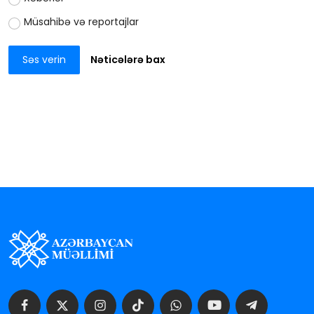
Müsahibə və reportajlar
Səs verin
Nəticələrə bax