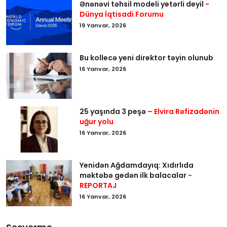
Ənənəvi təhsil modeli yetərli deyil
-
Dünya İqtisadi Forumu
19 Yanvar, 2026
Bu kollecə yeni direktor təyin olunub
16 Yanvar, 2026
25 yaşında 3 peşə
– Elvira Rəfizadənin
uğur yolu
16 Yanvar, 2026
Yenidən Ağdamdayıq: Xıdırlıda
məktəbə gedən ilk balacalar
-
REPORTAJ
16 Yanvar, 2026