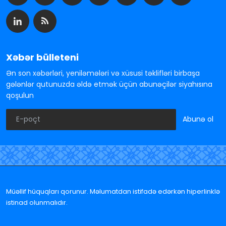
Xəbər bülleteni
Ən son xəbərləri, yeniləmələri və xüsusi təklifləri birbaşa
gələnlər qutunuzda əldə etmək üçün abunəçilər siyahısına
qoşulun
Abunə ol
Müəllif hüquqları qorunur. Məlumatdan istifadə edərkən hiperlinklə
istinad olunmalıdır.