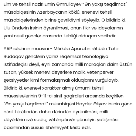
Elm və təhsil naziri Emin Əmrullayev “Ən yaxşı təqdimat"
müsabiqəsinin Azərbaycanın köklü, ənənəvi təhsil
müsabiqələrindən birinə çevrildiyini söyləyib. O bildirib ki,
Ulu Öndərin irsinin öyrənilməsi, onun fikir və ideyalarının
yeni nəsil gənclər arasında təbliği olduqca vacibdir.
YAP sədrinin müavini - Mərkəzi Aparatın rəhbəri Tahir
Budaqov gənclərin yalnız rəqəmsal texnologiya
istifadəçisi deyil, eyni zamanda milli maraqları daim üstün
tutan, yüksək mənəvi dəyərlərə malik, vətənpərvər
şəxsiyyətlər kimi formalaşmalı olduqlarını vurğulayıb.
Bildirib ki, ənənəvi xarakter almış ümumi təhsil
müəssisələrinin 9-11-ci sinif şagirdləri arasında keçirilən
"Ən yaxşı təqdimat" müsabiqəsi Heydər Əliyev irsinin gənc
nəsil tərəfindən daha dərindən öyrənilməsi, milli
dəyərlərimizə sadiq, vətənpərvər gəncliyin yetişməsi
baxımından xüsusi əhəmiyyət kəsb edir.