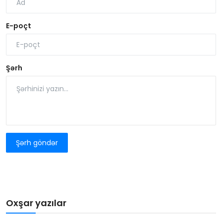
E-poçt
Şərh
Şərh göndər
Oxşar yazılar