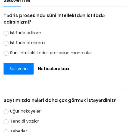
Səsvermə
Tədris prosesində süni intellektdən istifadə
edirsinizmi?
İstifadə edirəm
İstifadə etmirəm
Süni intellekt tədris prosesinə mane olur
Səs verin
Nəticələrə bax
Saytımızda nələri daha çox görmək istəyərdiniz?
Uğur hekayələri
Tənqidi yazılar
Xəbərlər