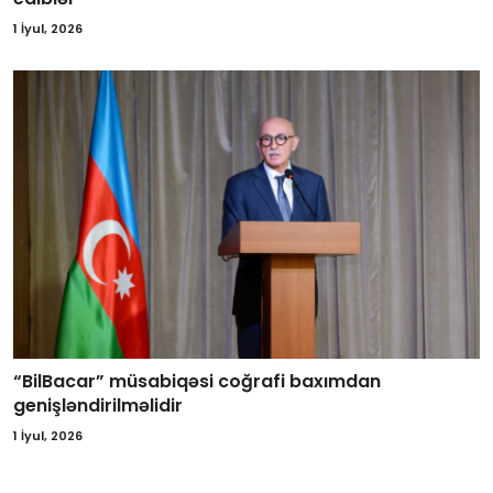
1 İyul, 2026
“BilBacar” müsabiqəsi coğrafi baxımdan
genişləndirilməlidir
1 İyul, 2026