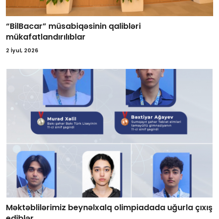
“BilBacar” müsabiqəsinin qalibləri
mükafatlandırılıblar
2 İyul, 2026
Məktəblilərimiz beynəlxalq olimpiadada uğurla çıxış
ediblər