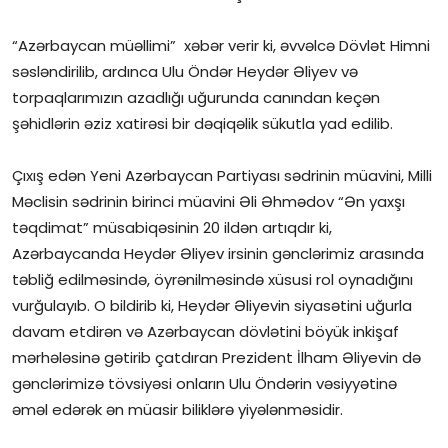
İctimai şura
“Azərbaycan müəllimi” xəbər verir ki, əvvəlcə Dövlət Himni
səsləndirilib, ardınca Ulu Öndər Heydər Əliyev və
Dünya
torpaqlarımızın azadlığı uğurunda canından keçən
şəhidlərin əziz xatirəsi bir dəqiqəlik sükutla yad edilib.
Çıxış edən Yeni Azərbaycan Partiyası sədrinin müavini, Milli
Məclisin sədrinin birinci müavini Əli Əhmədov “Ən yaxşı
təqdimat” müsabiqəsinin 20 ildən artıqdır ki,
Azərbaycanda Heydər Əliyev irsinin gənclərimiz arasında
təbliğ edilməsində, öyrənilməsində xüsusi rol oynadığını
vurğulayıb. O bildirib ki, Heydər Əliyevin siyasətini uğurla
davam etdirən və Azərbaycan dövlətini böyük inkişaf
mərhələsinə gətirib çatdıran Prezident İlham Əliyevin də
gənclərimizə tövsiyəsi onların Ulu Öndərin vəsiyyətinə
əməl edərək ən müasir biliklərə yiyələnməsidir.