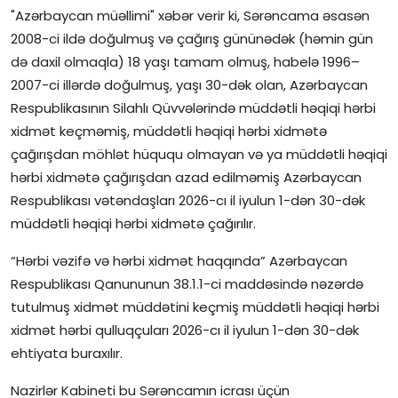
"Azərbaycan müəllimi" xəbər verir ki, Sərəncama əsasən
İctimai şura
2008-ci ildə doğulmuş və çağırış gününədək (həmin gün
də daxil olmaqla) 18 yaşı tamam olmuş, habelə 1996–
Dünya
2007-ci illərdə doğulmuş, yaşı 30-dək olan, Azərbaycan
Respublikasının Silahlı Qüvvələrində müddətli həqiqi hərbi
xidmət keçməmiş, müddətli həqiqi hərbi xidmətə
çağırışdan möhlət hüququ olmayan və ya müddətli həqiqi
hərbi xidmətə çağırışdan azad edilməmiş Azərbaycan
Respublikası vətəndaşları 2026-cı il iyulun 1-dən 30-dək
müddətli həqiqi hərbi xidmətə çağırılır.
“Hərbi vəzifə və hərbi xidmət haqqında” Azərbaycan
Respublikası Qanununun 38.1.1-ci maddəsində nəzərdə
tutulmuş xidmət müddətini keçmiş müddətli həqiqi hərbi
xidmət hərbi qulluqçuları 2026-cı il iyulun 1-dən 30-dək
ehtiyata buraxılır.
Nazirlər Kabineti bu Sərəncamın icrası üçün