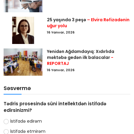
25 yaşında 3 peşə
– Elvira Rəfizadənin
uğur yolu
16 Yanvar, 2026
Yenidən Ağdamdayıq: Xıdırlıda
məktəbə gedən ilk balacalar
-
REPORTAJ
16 Yanvar, 2026
Səsvermə
Tədris prosesində süni intellektdən istifadə
edirsinizmi?
İstifadə edirəm
İstifadə etmirəm