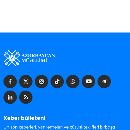
Xəbər bülleteni
Ən son xəbərləri, yeniləmələri və xüsusi təklifləri birbaşa