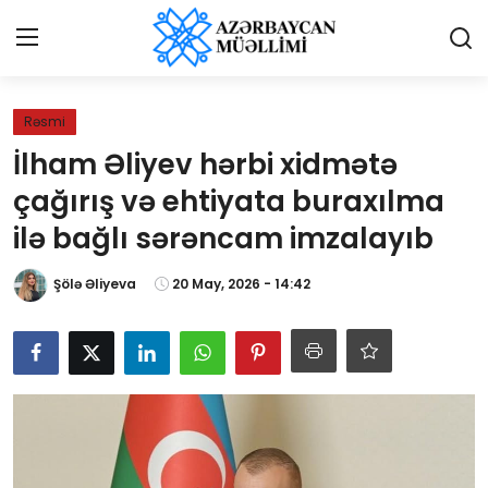
Giriş
Qeydiyyat
Rəsmi
İlham Əliyev hərbi xidmətə
Qəzetə elan ver
çağırış və ehtiyata buraxılma
Əlaqə
ilə bağlı sərəncam imzalayıb
Haqqımızda
Şölə Əliyeva
20 May, 2026 - 14:42
Reklam və elan
Biz kimik?
Bütün xəbərlər