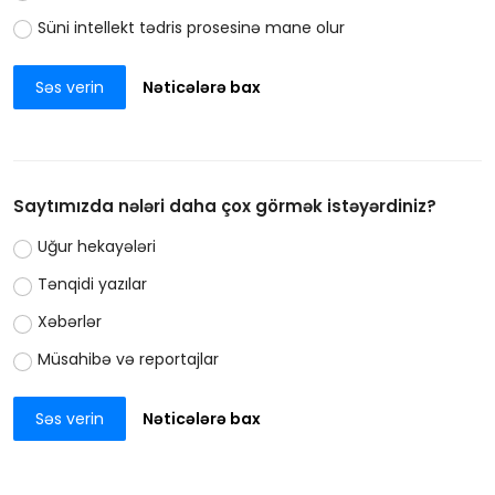
Süni intellekt tədris prosesinə mane olur
Səs verin
Nəticələrə bax
Saytımızda nələri daha çox görmək istəyərdiniz?
Uğur hekayələri
Tənqidi yazılar
Xəbərlər
Müsahibə və reportajlar
Səs verin
Nəticələrə bax