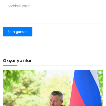
Şərh göndər
Oxşar yazılar