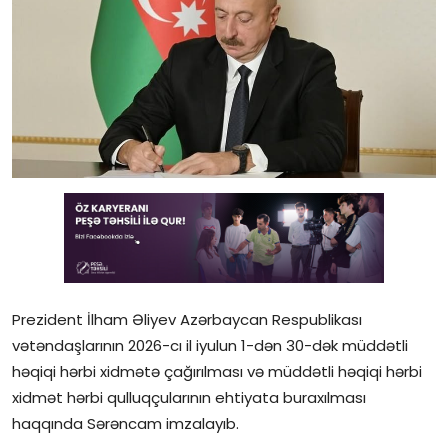
Gündəlik
Rəsmi
Təhsil
Müsahibə
Elm və innovasiya
Təhlil
Reportaj
Prezident İlham Əliyev Azərbaycan Respublikası
Pedaqogika
vətəndaşlarının 2026-cı il iyulun 1-dən 30-dək müddətli
həqiqi hərbi xidmətə çağırılması və müddətli həqiqi hərbi
Regionlar
xidmət hərbi qulluqçularının ehtiyata buraxılması
haqqında Sərəncam imzalayıb.
Qəzetin PDF arxivi