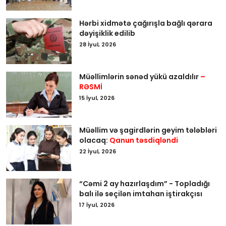
Hərbi xidmətə çağırışla bağlı qərara
dəyişiklik edilib
28 İyul, 2026
Müəllimlərin sənəd yükü azaldılır
–
RƏSMİ
15 İyul, 2026
Müəllim və şagirdlərin geyim tələbləri
olacaq:
Qanun təsdiqləndi
22 İyul, 2026
“Cəmi 2 ay hazırlaşdım” - Topladığı
balı ilə seçilən imtahan iştirakçısı
17 İyul, 2026