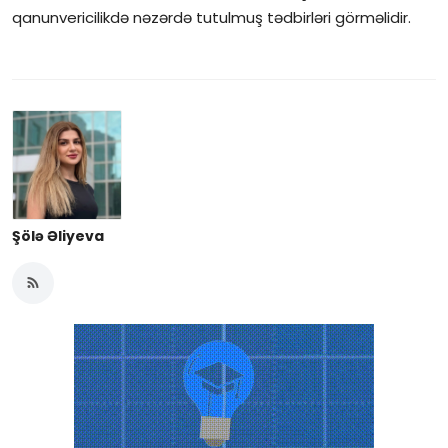
qanunvericilikdə nəzərdə tutulmuş tədbirləri görməlidir.
Şölə Əliyeva