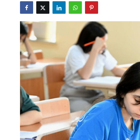
Gündəlik
Rəsmi
Təhsil
Müsahibə
Elm və innovasiya
Təhlil
Reportaj
Pedaqogika
Regionlar