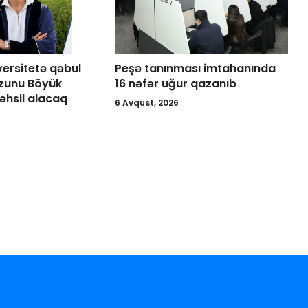
versitetə qəbul
Peşə tanınması imtahanında
zunu Böyük
16 nəfər uğur qazanıb
əhsil alacaq
6 Avqust, 2026