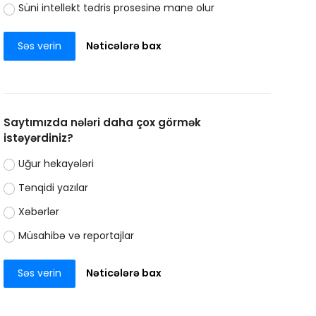
Süni intellekt tədris prosesinə mane olur
Səs verin
Nəticələrə bax
Saytımızda nələri daha çox görmək
istəyərdiniz?
Uğur hekayələri
Tənqidi yazılar
Xəbərlər
Müsahibə və reportajlar
Səs verin
Nəticələrə bax