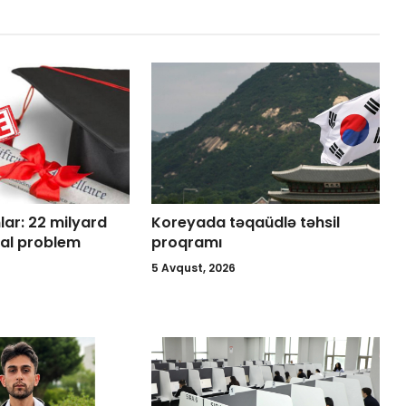
lar: 22 milyard
Koreyada təqaüdlə təhsil
bal problem
proqramı
5 Avqust, 2026