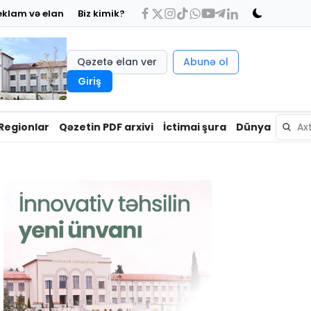
eklam və elan
Biz kimik?
Qəzetə elan ver
Abunə ol
Giriş
Regionlar
Qəzetin PDF arxivi
İctimai şura
Dünya