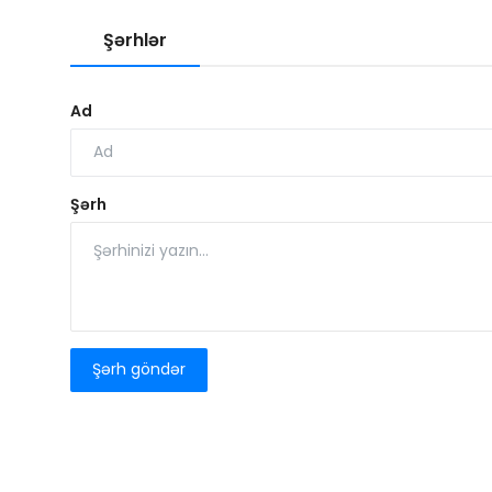
Şərhlər
Ad
Şərh
Şərh göndər