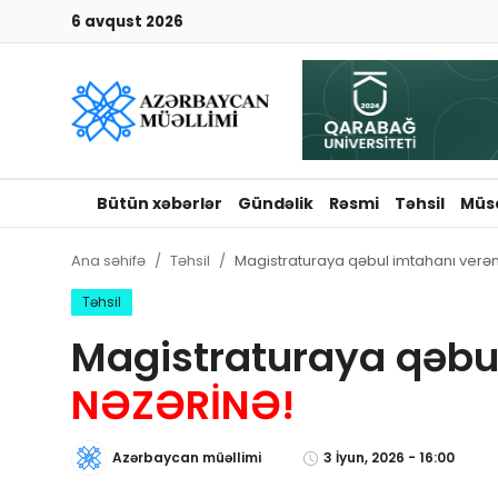
6 avqust 2026
Giriş
Qeydiyyat
Qəzetə elan ver
Bütün xəbərlər
Gündəlik
Rəsmi
Təhsil
Müs
Əlaqə
Ana səhifə
Təhsil
Magistraturaya qəbul imtahanı verə
Haqqımızda
Təhsil
Magistraturaya qəbul
Reklam və elan
NƏZƏRİNƏ!
Biz kimik?
Azərbaycan müəllimi
3 İyun, 2026 - 16:00
Bütün xəbərlər