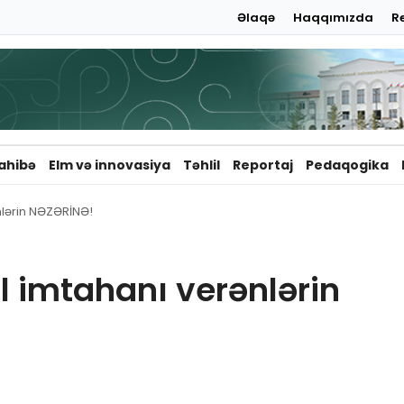
Əlaqə
Haqqımızda
R
ahibə
Elm və innovasiya
Təhlil
Reportaj
Pedaqogika
nlərin NƏZƏRİNƏ!
 imtahanı verənlərin