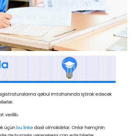
n magistraturalarına qəbul imtahanında iştirak edəcək
lərlər.
 verilib.
mək üçün
bu linkə
daxil olmalıdırlar. Onlar həmçinin
lə də buraxılış vərəqələrini çap edə bilərlər.