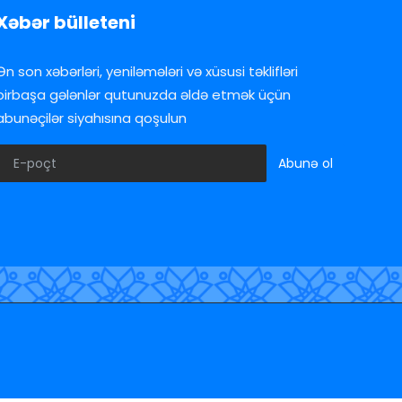
Xəbər bülleteni
Ən son xəbərləri, yeniləmələri və xüsusi təklifləri
birbaşa gələnlər qutunuzda əldə etmək üçün
abunəçilər siyahısına qoşulun
Abunə ol