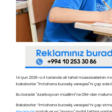
Qəzetin PDF arxivi
İctimai şura
Dünya
14 iyun 2026-cı il tarixində ali təhsil müəssisələrini
bakalavrlar "İmtahana buraxılış vərəqəsi"ni çap edə bi
Bu barədə "Azərbaycan müəllimi"nə DİM-dən məlumat
Bakalavrlar “İmtahana buraxılış vərəqəsi”ni çap et
my.gov.az
portalı və ya "mygov" mobil tətbiqi vasitəsi