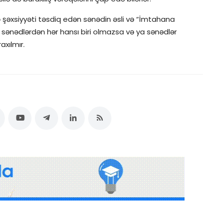
ə şəxsiyyəti təsdiq edən sənədin əsli və “İmtahana
ən sənədlərdən hər hansı biri olmazsa və ya sənədlər
axılmır.