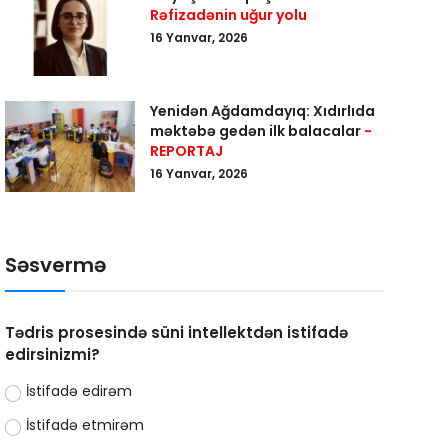
Rəfizadənin uğur yolu
16 Yanvar, 2026
Yenidən Ağdamdayıq: Xıdırlıda
məktəbə gedən ilk balacalar
-
REPORTAJ
16 Yanvar, 2026
Səsvermə
Tədris prosesində süni intellektdən istifadə
edirsinizmi?
İstifadə edirəm
İstifadə etmirəm