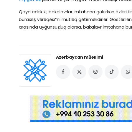
Qeyd edək ki, bakalavrlar imtahana gələrkən özləri il
buraxılış vərəqəsi”ni mütləq gətirməlidirlər. Göstəril
arasında uyğunsuzluq olarsa, bakalavr imtahana bur
Azərbaycan müəllimi