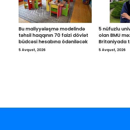
Bu maliyyələşmə modelində
5 nüfuzlu uni
təhsil haqqının 70 faizi dövlət
olan BMU mə
büdcəsi hesabına ödəniləcək
Britaniyada t
5 Avqust, 2026
5 Avqust, 2026