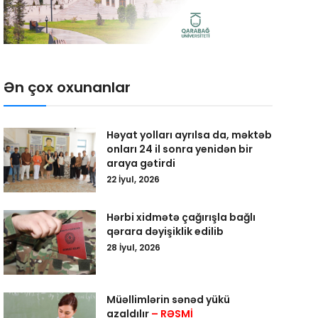
Ən çox oxunanlar
Həyat yolları ayrılsa da, məktəb
onları 24 il sonra yenidən bir
araya gətirdi
22 İyul, 2026
Hərbi xidmətə çağırışla bağlı
qərara dəyişiklik edilib
28 İyul, 2026
Müəllimlərin sənəd yükü
azaldılır
– RƏSMİ