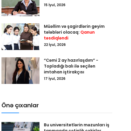
15 İyul, 2026
Müəllim və şagirdlərin geyim
tələbləri olacaq:
Qanun
təsdiqləndi
22 İyul, 2026
“Cəmi 2 ay hazırlaşdım” -
Topladığı balı ilə seçilən
imtahan iştirakçısı
17 İyul, 2026
Önə çıxanlar
Bu universitetlərin məzunları iş
tapmaqda çətinlik çəkirlər