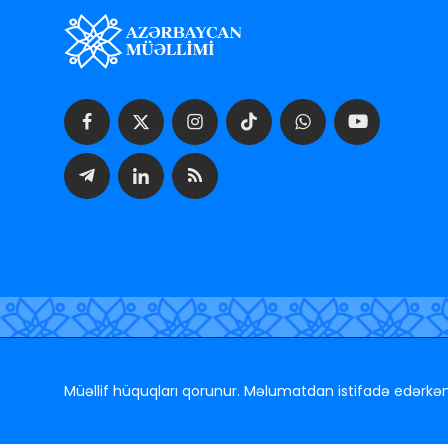
Müəllif hüquqları qorunur. Məlumatdan istifadə edərkən h