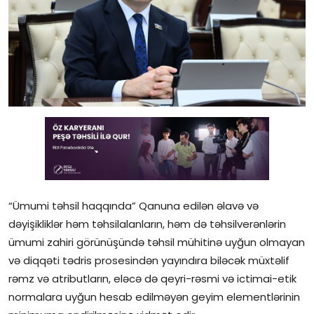
Gündəlik
Rəsmi
Təhsil
Müsahibə
Elm və innovasiya
Təhlil
Reportaj
“Ümumi təhsil haqqında” Qanuna edilən əlavə və
dəyişikliklər həm təhsilalanların, həm də təhsilverənlərin
Pedaqogika
ümumi zahiri görünüşündə təhsil mühitinə uyğun olmayan
və diqqəti tədris prosesindən yayındıra biləcək müxtəlif
Regionlar
rəmz və atributların, eləcə də qeyri-rəsmi və ictimai-etik
normalara uyğun hesab edilməyən geyim elementlərinin
Qəzetin PDF arxivi