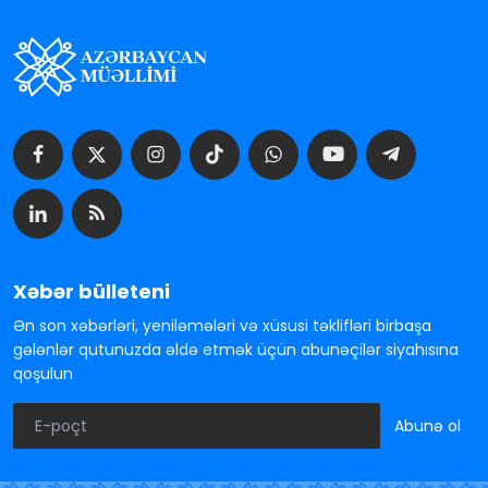
Xəbər bülleteni
Ən son xəbərləri, yeniləmələri və xüsusi təklifləri birbaşa
gələnlər qutunuzda əldə etmək üçün abunəçilər siyahısına
qoşulun
Abunə ol