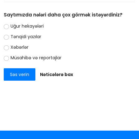
Saytımızda nələri daha çox görmək istəyərdiniz?
Uğur hekayələri
Tənqidi yazılar
Xəbərlər
Müsahibə və reportajlar
Səs verin
Nəticələrə bax