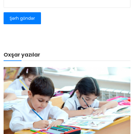
Şərh göndər
Oxşar yazılar