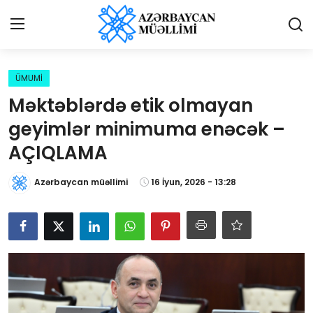
Giriş
Qeydiyyat
ÜMUMİ
Məktəblərdə etik olmayan
Qəzetə elan ver
geyimlər minimuma enəcək –
Əlaqə
AÇIQLAMA
Haqqımızda
Azərbaycan müəllimi
16 İyun, 2026 - 13:28
Reklam və elan
Biz kimik?
Bütün xəbərlər