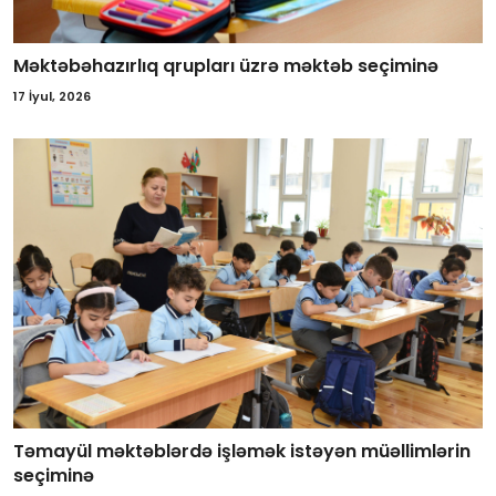
Məktəbəhazırlıq qrupları üzrə məktəb seçiminə
17 İyul, 2026
Təmayül məktəblərdə işləmək istəyən müəllimlərin
seçiminə