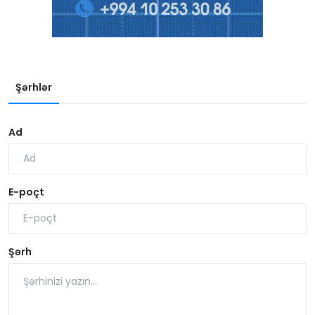
Şərhlər
Ad
E-poçt
Şərh