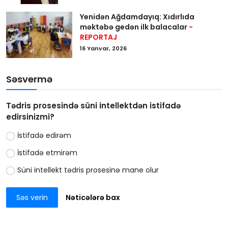
Yenidən Ağdamdayıq: Xıdırlıda
məktəbə gedən ilk balacalar
-
REPORTAJ
16 Yanvar, 2026
Səsvermə
Tədris prosesində süni intellektdən istifadə
edirsinizmi?
İstifadə edirəm
İstifadə etmirəm
Süni intellekt tədris prosesinə mane olur
Səs verin
Nəticələrə bax