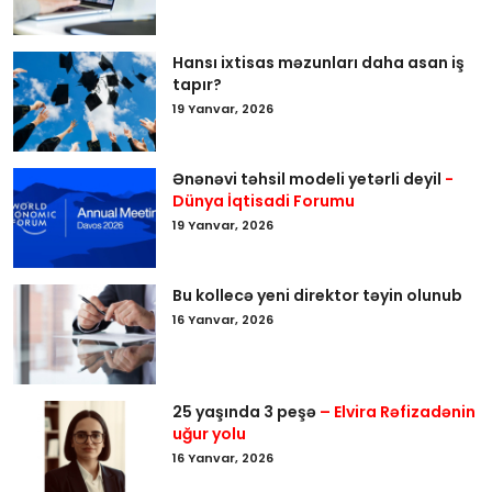
Hansı ixtisas məzunları daha asan iş
tapır?
19 Yanvar, 2026
Ənənəvi təhsil modeli yetərli deyil
-
Dünya İqtisadi Forumu
19 Yanvar, 2026
Bu kollecə yeni direktor təyin olunub
16 Yanvar, 2026
25 yaşında 3 peşə
– Elvira Rəfizadənin
uğur yolu
16 Yanvar, 2026