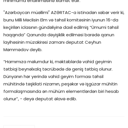
minimuma endirilməsinə xidmət edir.
İctimai şura
"Azərbaycan müəllimi" AZƏRTAC-a istinadən xəbər verir ki,
bunu Milli Məclisin Elm və təhsil komitəsinin iyunun 16-da
Dünya
keçirilən iclasının gündəliyinə daxil edilmiş “Ümumi təhsil
haqqında” Qanunda dəyişiklik edilməsi barədə qanun
layihəsinin müzakirəsi zamanı deputat Ceyhun
Məmmədov deyib.
“Hamımıza məlumdur ki, məktəblərdə vahid geyimin
tətbiqi beynəlxalq təcrübədə də geniş tətbiq olunur.
Dünyanın hər yerində vahid geyim forması təhsil
mühitində təşkilati nizamın, peşəkar və işgüzar mühitin
formalaşmasında ən mühüm elementlərdən biri hesab
olunur”, - deyə deputat əlavə edib.