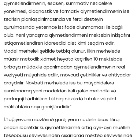
qiymətləndirmənin, əsasən, summativ nəticələrə
yönəlməsi, diaqnostik və formativ qiymətləndirmənin isə
tədrisin planlaşdırılmasında və fərdi dəstəyin
qurulmasında yetərincə istifadə olunmaması ilə bağlı
olub. Yeni yanaşma qiymətləndirməni məktəbin inkişafını
istiqamətləndirən idarəedici alət kimi təqdim edir.
Model mərhələli şəkildə tətbiq olunur. İlkin mərhələdə
müasir metodik xidmət həyata keçirilən 10 məktəbdə
birbaşa müdaxilə aparılmadan qiymətləndirmənin real
vəziyyəti müşahidə edilir, mövcud çətinliklər və ehtiyaclar
araşdırılır. Növbəti mərhələdə isə bu müşahidələrə
əsaslanaraq yeni modeldən irəli gələn metodiki və
pedaqoji tədbirlərin tətbiqi nəzərdə tutulur və pilot
məktəblərin sayı genişləndirilir”.
İ.Tağıyevanın sözlərinə görə, yeni modelin əsas fərqi
ondan ibarətdir ki, qiymətləndirmə artıq ayrı-ayrı müəllim
təşəbbüsü səviyyəsindən çıxarılaraq məktəb səviyyəsində