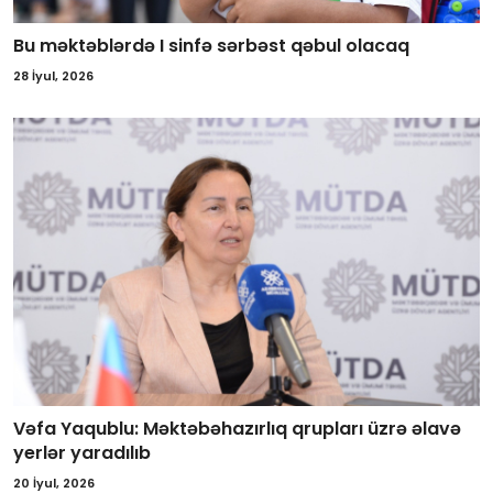
Bu məktəblərdə I sinfə sərbəst qəbul olacaq
28 İyul, 2026
Vəfa Yaqublu: Məktəbəhazırlıq qrupları üzrə əlavə
yerlər yaradılıb
20 İyul, 2026