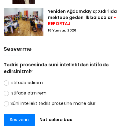
Yenidən Ağdamdayıq: Xıdırlıda
məktəbə gedən ilk balacalar
-
REPORTAJ
16 Yanvar, 2026
Səsvermə
Tədris prosesində süni intellektdən istifadə
edirsinizmi?
İstifadə edirəm
İstifadə etmirəm
Süni intellekt tədris prosesinə mane olur
Səs verin
Nəticələrə bax