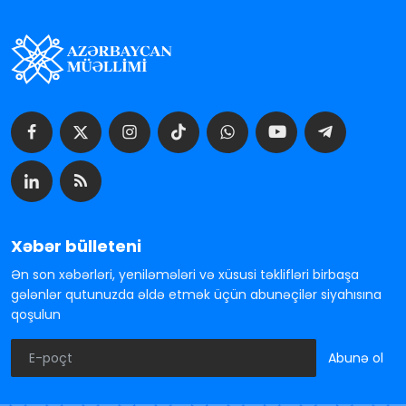
Xəbər bülleteni
Ən son xəbərləri, yeniləmələri və xüsusi təklifləri birbaşa
gələnlər qutunuzda əldə etmək üçün abunəçilər siyahısına
qoşulun
Abunə ol