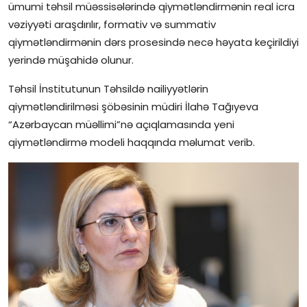
ümumi təhsil müəssisələrində qiymətləndirmənin real icra
İctimai şura
vəziyyəti araşdırılır, formativ və summativ
qiymətləndirmənin dərs prosesində necə həyata keçirildiyi
Dünya
yerində müşahidə olunur.
Təhsil İnstitutunun Təhsildə nailiyyətlərin
qiymətləndirilməsi şöbəsinin müdiri İlahə Tağıyeva
“Azərbaycan müəllimi”nə açıqlamasında yeni
qiymətləndirmə modeli haqqında məlumat verib.