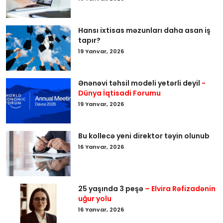
Hansı ixtisas məzunları daha asan iş
tapır?
19 Yanvar, 2026
Ənənəvi təhsil modeli yetərli deyil
-
Dünya İqtisadi Forumu
19 Yanvar, 2026
Bu kollecə yeni direktor təyin olunub
16 Yanvar, 2026
25 yaşında 3 peşə
– Elvira Rəfizadənin
uğur yolu
16 Yanvar, 2026