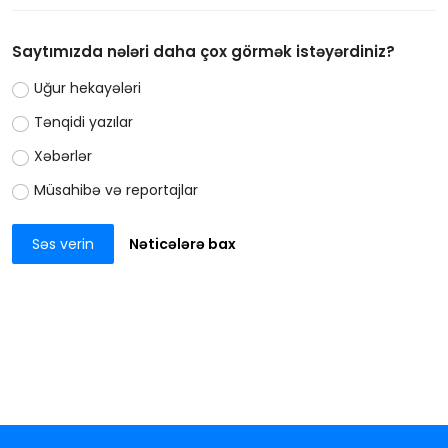
Saytımızda nələri daha çox görmək istəyərdiniz?
Uğur hekayələri
Tənqidi yazılar
Xəbərlər
Müsahibə və reportajlar
Səs verin
Nəticələrə bax