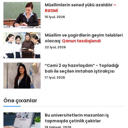
Müəllimlərin sənəd yükü azaldılır
–
RƏSMİ
15 İyul, 2026
Müəllim və şagirdlərin geyim tələbləri
olacaq:
Qanun təsdiqləndi
22 İyul, 2026
“Cəmi 2 ay hazırlaşdım” - Topladığı
balı ilə seçilən imtahan iştirakçısı
17 İyul, 2026
Önə çıxanlar
Bu universitetlərin məzunları iş
tapmaqda çətinlik çəkirlər
19 Yanvar, 2026