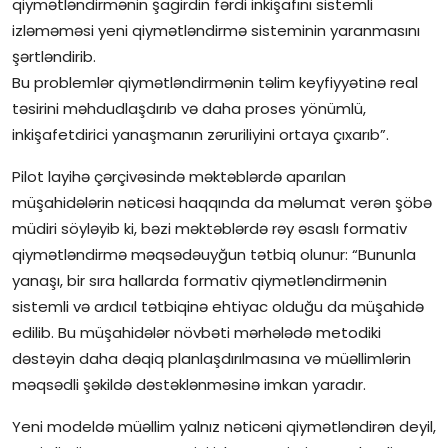
qiymətləndirmənin şagirdin fərdi inkişafını sistemli
izləməməsi yeni qiymətləndirmə sisteminin yaranmasını
şərtləndirib.
Bu problemlər qiymətləndirmənin təlim keyfiyyətinə real
təsirini məhdudlaşdırıb və daha proses yönümlü,
inkişafetdirici yanaşmanın zəruriliyini ortaya çıxarıb”.
Pilot layihə çərçivəsində məktəblərdə aparılan
müşahidələrin nəticəsi haqqında da məlumat verən şöbə
müdiri söyləyib ki, bəzi məktəblərdə rəy əsaslı formativ
qiymətləndirmə məqsədəuyğun tətbiq olunur: “Bununla
yanaşı, bir sıra hallarda formativ qiymətləndirmənin
sistemli və ardıcıl tətbiqinə ehtiyac olduğu da müşahidə
edilib. Bu müşahidələr növbəti mərhələdə metodiki
dəstəyin daha dəqiq planlaşdırılmasına və müəllimlərin
məqsədli şəkildə dəstəklənməsinə imkan yaradır.
Yeni modeldə müəllim yalnız nəticəni qiymətləndirən deyil,