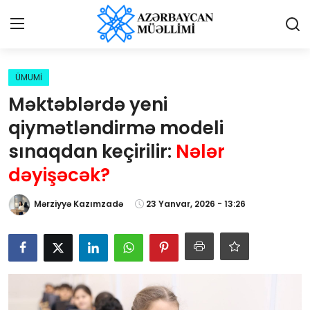
Giriş
Qeydiyyat
ÜMUMİ
Məktəblərdə yeni
Qəzetə elan ver
qiymətləndirmə modeli
Əlaqə
sınaqdan keçirilir:
Nələr
dəyişəcək?
Haqqımızda
Mərziyyə Kazımzadə
23 Yanvar, 2026 - 13:26
Reklam və elan
Biz kimik?
Bütün xəbərlər