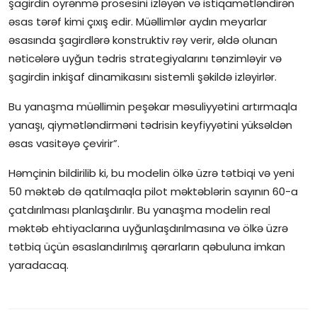
şagirdin öyrənmə prosesini izləyən və istiqamətləndirən
əsas tərəf kimi çıxış edir. Müəllimlər aydın meyarlar
əsasında şagirdlərə konstruktiv rəy verir, əldə olunan
nəticələrə uyğun tədris strategiyalarını tənzimləyir və
şagirdin inkişaf dinamikasını sistemli şəkildə izləyirlər.
Bu yanaşma müəllimin peşəkar məsuliyyətini artırmaqla
yanaşı, qiymətləndirməni tədrisin keyfiyyətini yüksəldən
əsas vasitəyə çevirir”.
Həmçinin bildirilib ki, bu modelin ölkə üzrə tətbiqi və yeni
50 məktəb də qatılmaqla pilot məktəblərin sayının 60-a
çatdırılması planlaşdırılır. Bu yanaşma modelin real
məktəb ehtiyaclarına uyğunlaşdırılmasına və ölkə üzrə
tətbiq üçün əsaslandırılmış qərarların qəbuluna imkan
yaradacaq.