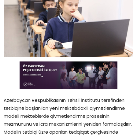
Gündəlik
Rəsmi
Təhsil
Müsahibə
Elm və innovasiya
Təhlil
Reportaj
Azərbaycan Respublikasının Təhsil İnstitutu tərəfindən
Pedaqogika
tətbiqinə başlanılan yeni məktəbdaxili qiymətləndirmə
modeli məktəblərdə qiymətləndirmə prosesinin
Regionlar
məzmununu və icra mexanizmlərini yenidən formalaşdırır.
Modelin tətbiqi üzrə aparılan tədqiqat çərçivəsində
Qəzetin PDF arxivi