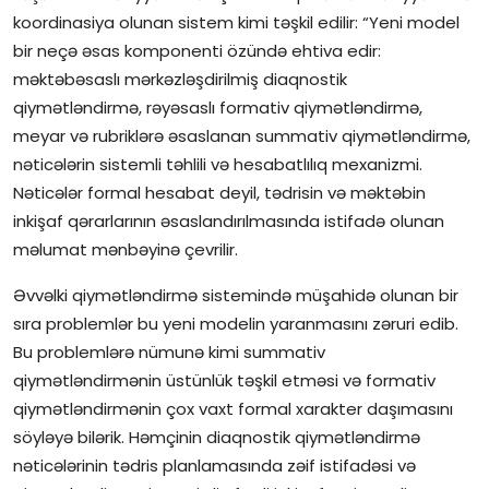
koordinasiya olunan sistem kimi təşkil edilir: “Yeni model
bir neçə əsas komponenti özündə ehtiva edir:
məktəbəsaslı mərkəzləşdirilmiş diaqnostik
qiymətləndirmə, rəyəsaslı formativ qiymətləndirmə,
meyar və rubriklərə əsaslanan summativ qiymətləndirmə,
nəticələrin sistemli təhlili və hesabatlılıq mexanizmi.
Nəticələr formal hesabat deyil, tədrisin və məktəbin
inkişaf qərarlarının əsaslandırılmasında istifadə olunan
məlumat mənbəyinə çevrilir.
Əvvəlki qiymətləndirmə sistemində müşahidə olunan bir
sıra problemlər bu yeni modelin yaranmasını zəruri edib.
Bu problemlərə nümunə kimi summativ
qiymətləndirmənin üstünlük təşkil etməsi və formativ
qiymətləndirmənin çox vaxt formal xarakter daşımasını
söyləyə bilərik. Həmçinin diaqnostik qiymətləndirmə
nəticələrinin tədris planlamasında zəif istifadəsi və