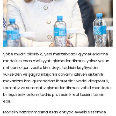
Şöbə müdiri bildirib ki, yeni məktəbdaxili qiymətləndirmə
modelinin əsas mahiyyəti qiymətləndirməni yalnız yekun
nəticəni ölçən vasitə kimi deyil, tədrisin keyfiyyətini
yüksəldən və şagird inkişafını davamlı izləyən sistemli
mexanizm kimi qurmaqdan ibarətdir: “Model diaqnostik,
formativ və summativ qiymətləndirməni vahid məntiqdə
birləşdirərək onların tədris prosesinə real təsirini təmin
edir.
Modelin hazırlanmasına əsas ehtiyac əvvəlki sistemdə