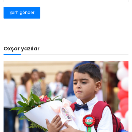
Şərh göndər
Oxşar yazılar