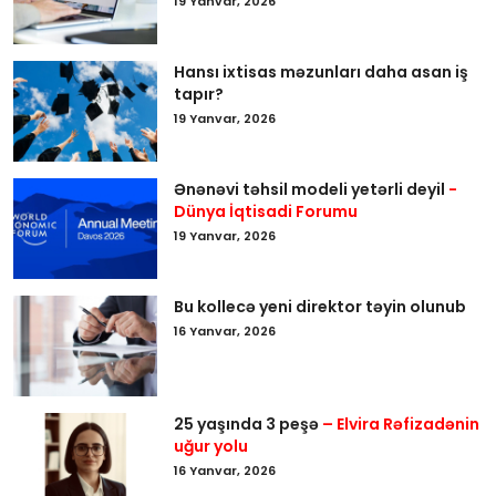
19 Yanvar, 2026
Hansı ixtisas məzunları daha asan iş
tapır?
19 Yanvar, 2026
Ənənəvi təhsil modeli yetərli deyil
-
Dünya İqtisadi Forumu
19 Yanvar, 2026
Bu kollecə yeni direktor təyin olunub
16 Yanvar, 2026
25 yaşında 3 peşə
– Elvira Rəfizadənin
uğur yolu
16 Yanvar, 2026