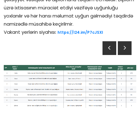
üzrə ixtisasının müraciət etdiyi vəzifəyə uyğunluğu
yoxlanılır və hər hansı məlumat uyğun gəlmədiyi təqdirdə
namizədlə müsahibə keçirilmir.
Vakant yerlərin siyahısı:
https://l24.im/P7cJSXl