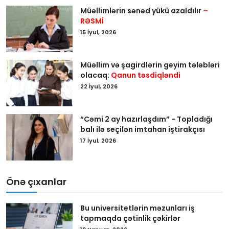
Müəllimlərin sənəd yükü azaldılır
–
RƏSMİ
15 İyul, 2026
Müəllim və şagirdlərin geyim tələbləri
olacaq:
Qanun təsdiqləndi
22 İyul, 2026
“Cəmi 2 ay hazırlaşdım” - Topladığı
balı ilə seçilən imtahan iştirakçısı
17 İyul, 2026
Önə çıxanlar
Bu universitetlərin məzunları iş
tapmaqda çətinlik çəkirlər