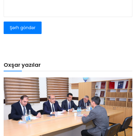
Şərh göndər
Oxşar yazılar