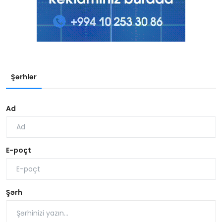
Şərhlər
Ad
E-poçt
Şərh