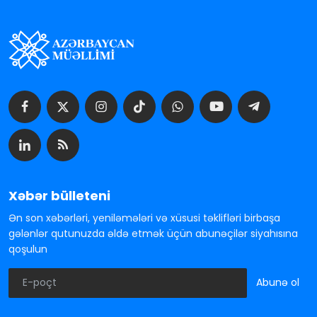
Xəbər bülleteni
Ən son xəbərləri, yeniləmələri və xüsusi təklifləri birbaşa
gələnlər qutunuzda əldə etmək üçün abunəçilər siyahısına
qoşulun
Abunə ol