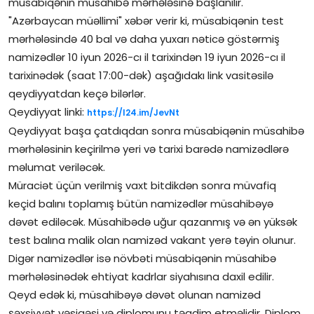
müsabiqənin müsahibə mərhələsinə başlanılır.
"Azərbaycan müəllimi" xəbər verir ki, müsabiqənin test
İctimai şura
mərhələsində 40 bal və daha yuxarı nəticə göstərmiş
namizədlər 10 iyun 2026-cı il tarixindən 19 iyun 2026-cı il
Dünya
tarixinədək (saat 17:00-dək) aşağıdakı link vasitəsilə
qeydiyyatdan keçə bilərlər.
Qeydiyyat linki:
https://l24.im/JevNt
Qeydiyyat başa çatdıqdan sonra müsabiqənin müsahibə
mərhələsinin keçirilmə yeri və tarixi barədə namizədlərə
məlumat veriləcək.
Müraciət üçün verilmiş vaxt bitdikdən sonra müvafiq
keçid balını toplamış bütün namizədlər müsahibəyə
dəvət ediləcək. Müsahibədə uğur qazanmış və ən yüksək
test balına malik olan namizəd vakant yerə təyin olunur.
Digər namizədlər isə növbəti müsabiqənin müsahibə
mərhələsinədək ehtiyat kadrlar siyahısına daxil edilir.
Qeyd edək ki, müsahibəyə dəvət olunan namizəd
şəxsiyyət vəsiqəsi və diplomunu təqdim etməlidir. Diplom