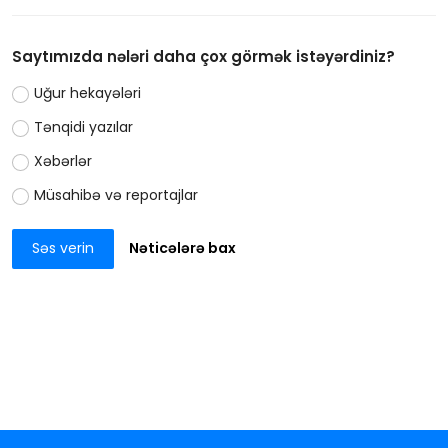
Saytımızda nələri daha çox görmək istəyərdiniz?
Uğur hekayələri
Tənqidi yazılar
Xəbərlər
Müsahibə və reportajlar
Səs verin
Nəticələrə bax