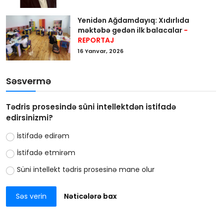
Yenidən Ağdamdayıq: Xıdırlıda
məktəbə gedən ilk balacalar
-
REPORTAJ
16 Yanvar, 2026
Səsvermə
Tədris prosesində süni intellektdən istifadə
edirsinizmi?
İstifadə edirəm
İstifadə etmirəm
Süni intellekt tədris prosesinə mane olur
Səs verin
Nəticələrə bax