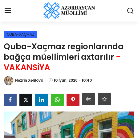
Giriş
Qeydiyyat
QUBA-XAÇMAZ
Quba-Xaçmaz regionlarında
Qəzetə elan ver
bağça müəllimləri axtarılır
-
Əlaqə
VAKANSİYA
Haqqımızda
Nəzrin Xəlilova
10 İyun, 2026 - 10:40
Reklam və elan
Biz kimik?
Bütün xəbərlər