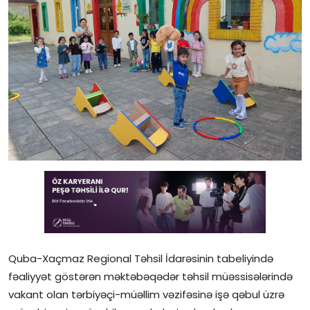
Gündəlik
Rəsmi
Təhsil
Müsahibə
Elm və innovasiya
Təhlil
Reportaj
Pedaqogika
Quba-Xaçmaz Regional Təhsil İdarəsinin tabeliyində
Regionlar
fəaliyyət göstərən məktəbəqədər təhsil müəssisələrində
vakant olan tərbiyəçi-müəllim vəzifəsinə işə qəbul üzrə
Qəzetin PDF arxivi