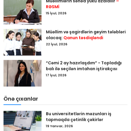
Müəllimlərin sənəd yükü azaldılır
–
RƏSMİ
15 İyul, 2026
Müəllim və şagirdlərin geyim tələbləri
olacaq:
Qanun təsdiqləndi
22 İyul, 2026
“Cəmi 2 ay hazırlaşdım” - Topladığı
balı ilə seçilən imtahan iştirakçısı
17 İyul, 2026
Önə çıxanlar
Bu universitetlərin məzunları iş
tapmaqda çətinlik çəkirlər
19 Yanvar, 2026