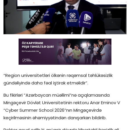
Gündəlik
Rəsmi
Təhsil
Müsahibə
Elm və innovasiya
Təhlil
“Region universitetləri ölkənin rəqəmsal təhlükəsizlik
gündəliyində daha fəal iştirak etməlidir”.
Reportaj
Bu fikirləri “Azərbaycan müəllimi”nə açıqlamasında
Pedaqogika
Mingəçevir Dövlət Universitetinin rektoru Anar Eminov V
“Cyber Summer School 2026”nın Mingəçevirdə
Regionlar
keçirilməsinin əhəmiyyətindən danışarkən bildirib.
Qəzetin PDF arxivi
Rektor qeyd edib ki, müasir dövrdə kibertəhlükəsizlik ali