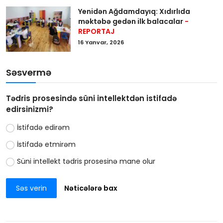
Yenidən Ağdamdayıq: Xıdırlıda
məktəbə gedən ilk balacalar
-
REPORTAJ
16 Yanvar, 2026
Səsvermə
Tədris prosesində süni intellektdən istifadə
edirsinizmi?
İstifadə edirəm
İstifadə etmirəm
Süni intellekt tədris prosesinə mane olur
Səs verin
Nəticələrə bax