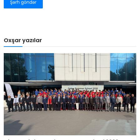
Şərh göndər
Oxşar yazılar