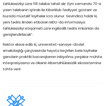
təhlükəsizliyi üzrə 118 tələbə təhsil alır. Eyni zamanda 70-ə
yaxın tələbənin iştirakı ilə Kiberklub fəaliyyət göstərir və
burada müxtəlif layihələr icra olunur. Sevindirici haldır ki,
yeni tədris ilindən etibarən MDU-da informasiya
təhlükəsizliyi istiqaməti üzrə ingilisdilli tədris imkanları da
genişləndiriləcək”.
Rektor əlavə edib ki, universitet-sənaye-dövlət
əməkdaşlığı çərçivəsində həyata keçirilən belə layihələr
gənclərin praktiki bacarıqlarının inkişafına, peşəkar mühitə
inteqrasiyasına və ölkənin kibertəhlükəsizlik ekosisteminə
töhfə verir.