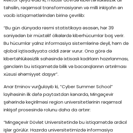
təhsilin, rəqəmsal transformasiyanın və milli inkişafın ən
İctimai şura
vacib istiqamətlərindən birinə çevrilib:
Dünya
“Bu gün dünyada rəsmi statistikaya əsasən, hər 39
saniyədən bir müxtəlif ölkələrdə kiberhücumlar baş verir.
Bu hücumlar yalnız informasiya sistemlərinə deyil, həm də
qlobal iqtisadiyyata ciddi zərər vurur. Ona görə də
kibertəhlükəsizlik sahəsində ixtisaslı kadrların hazırlanması,
gənclərin bu istiqamətdə bilik və bacarıqlarının artırılması
xüsusi əhəmiyyət daşıyır”.
Anar Eminov vurğulayıb ki, “Cyber Summer School”
layihəsinin ilk dəfə paytaxtdan kənarda, Mingəçevir
şəhərində keçirilməsi region universitetlərinin rəqəmsal
inkişaf prosesində rolunu daha da artırır:
“Mingəçevir Dövlət Universitetində bu istiqamətdə ardıcıl
işlər görülür. Hazırda universitetimizdə informasiya