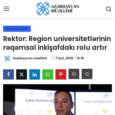
Giriş
Qeydiyyat
MƏRKƏZİ ARAN
Rektor: Region universitetlərinin
Qəzetə elan ver
rəqəmsal inkişafdakı rolu artır
Əlaqə
Azərbaycan müəllimi
7 İyul, 2026 - 15:15
Haqqımızda
Reklam və elan
Biz kimik?
Bütün xəbərlər