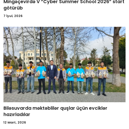
Mingəçevirdə V “Cyber Summer School 2026” start
götürüb
7 İyul, 2026
Biləsuvarda məktəblilər quşlar üçün evciklər
hazırladılar
12 Mart, 2026