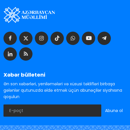
Xəbər bülleteni
Ən son xəbərləri, yeniləmələri və xüsusi təklifləri birbaşa
gələnlər qutunuzda əldə etmək üçün abunəçilər siyahısına
qoşulun
Abunə ol