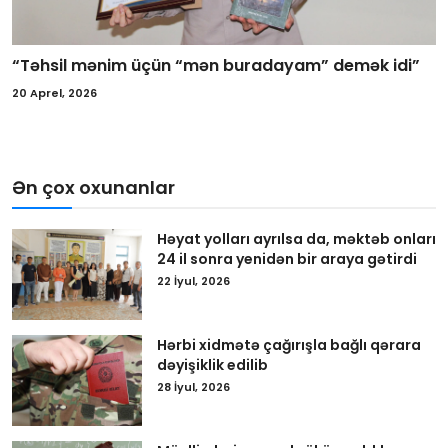
“Təhsil mənim üçün “mən buradayam” demək idi”
20 Aprel, 2026
Ən çox oxunanlar
Həyat yolları ayrılsa da, məktəb onları
24 il sonra yenidən bir araya gətirdi
22 İyul, 2026
Hərbi xidmətə çağırışla bağlı qərara
dəyişiklik edilib
28 İyul, 2026