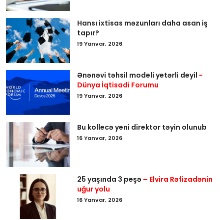
Hansı ixtisas məzunları daha asan iş
tapır?
19 Yanvar, 2026
Ənənəvi təhsil modeli yetərli deyil
-
Dünya İqtisadi Forumu
19 Yanvar, 2026
Bu kollecə yeni direktor təyin olunub
16 Yanvar, 2026
25 yaşında 3 peşə
– Elvira Rəfizadənin
uğur yolu
16 Yanvar, 2026