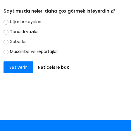
Saytımızda nələri daha çox görmək istəyərdiniz?
Uğur hekayələri
Tənqidi yazılar
Xəbərlər
Müsahibə və reportajlar
Səs verin
Nəticələrə bax