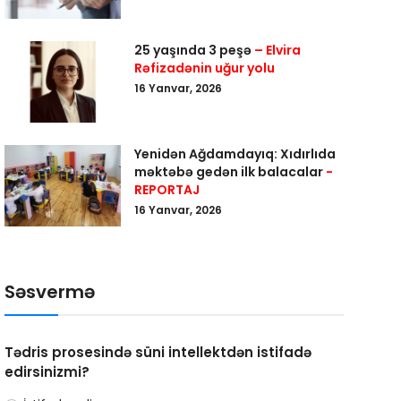
25 yaşında 3 peşə
– Elvira
Rəfizadənin uğur yolu
16 Yanvar, 2026
Yenidən Ağdamdayıq: Xıdırlıda
məktəbə gedən ilk balacalar
-
REPORTAJ
16 Yanvar, 2026
Səsvermə
Tədris prosesində süni intellektdən istifadə
edirsinizmi?