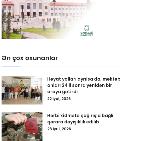
Ən çox oxunanlar
Həyat yolları ayrılsa da, məktəb
onları 24 il sonra yenidən bir
araya gətirdi
22 İyul, 2026
Hərbi xidmətə çağırışla bağlı
qərara dəyişiklik edilib
28 İyul, 2026