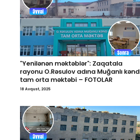
Qəzetin PDF arxivi
İctimai şura
Dünya
"Yenilənən məktəblər": Zaqatala
rayonu O.Rəsulov adına Muğanlı kənd
tam orta məktəbi – FOTOLAR
18 Avqust, 2025