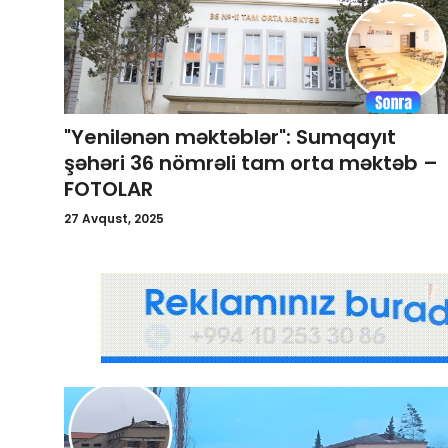
Gündəlik
Rəsmi
Təhsil
"Yenilənən məktəblər": Sumqayıt
şəhəri 36 nömrəli tam orta məktəb –
Müsahibə
FOTOLAR
Elm və innovasiya
27 Avqust, 2025
Təhlil
Reportaj
Pedaqogika
Regionlar