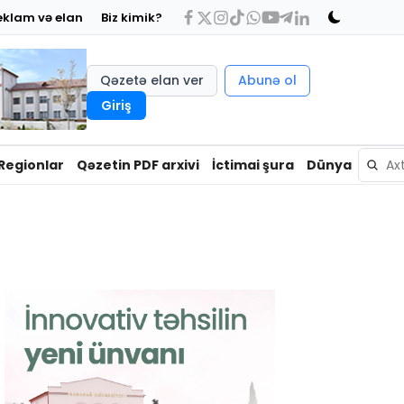
eklam və elan
Biz kimik?
Qəzetə elan ver
Abunə ol
Giriş
Regionlar
Qəzetin PDF arxivi
İctimai şura
Dünya