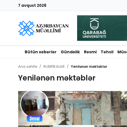
7 avqust 2026
Giriş
Qeydiyyat
Qəzetə elan ver
Bütün xəbərlər
Gündəlik
Rəsmi
Təhsil
Müs
Əlaqə
Ana səhifə
RUBRİKALAR
Yenilənən məktəblər
Yenilənən məktəblər
Haqqımızda
Reklam və elan
Biz kimik?
Bütün xəbərlər