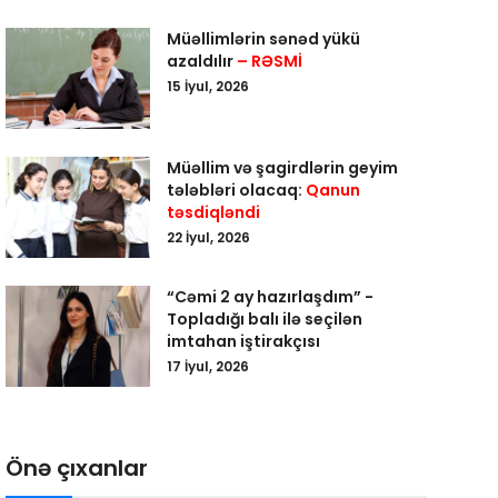
Müəllimlərin sənəd yükü
azaldılır
– RƏSMİ
15 İyul, 2026
Müəllim və şagirdlərin geyim
tələbləri olacaq:
Qanun
təsdiqləndi
22 İyul, 2026
“Cəmi 2 ay hazırlaşdım” -
Topladığı balı ilə seçilən
imtahan iştirakçısı
17 İyul, 2026
Önə çıxanlar