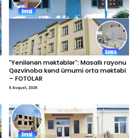
"Yenilənən məktəblər": Masallı rayonu
Qəzvinoba kənd ümumi orta məktəbi
– FOTOLAR
5 Avqust, 2025