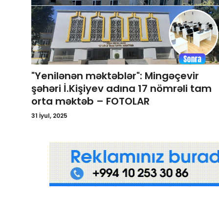
"Yenilənən məktəblər": Mingəçevir
şəhəri İ.Kişiyev adına 17 nömrəli tam
orta məktəb – FOTOLAR
31 İyul, 2025