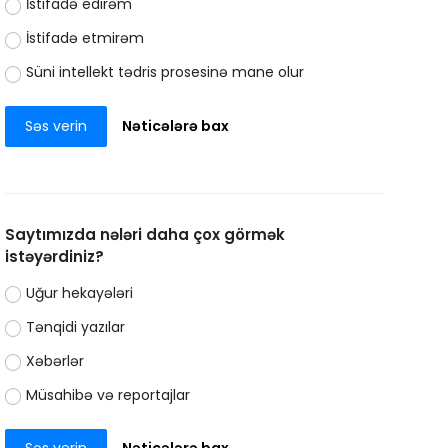
İstifadə edirəm
İstifadə etmirəm
Süni intellekt tədris prosesinə mane olur
Səs verin
Nəticələrə bax
Saytımızda nələri daha çox görmək
istəyərdiniz?
Uğur hekayələri
Tənqidi yazılar
Xəbərlər
Müsahibə və reportajlar