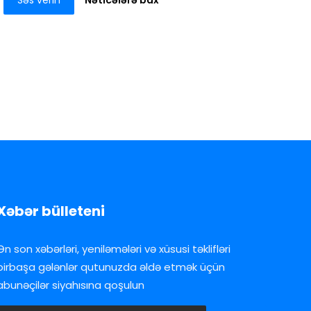
Səs verin
Nəticələrə bax
Xəbər bülleteni
Ən son xəbərləri, yeniləmələri və xüsusi təklifləri
birbaşa gələnlər qutunuzda əldə etmək üçün
abunəçilər siyahısına qoşulun