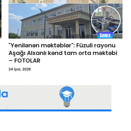
"Yenilənən məktəblər": Füzuli rayonu
Aşağı Alxanlı kənd tam orta məktəbi
– FOTOLAR
24 İyul, 2025