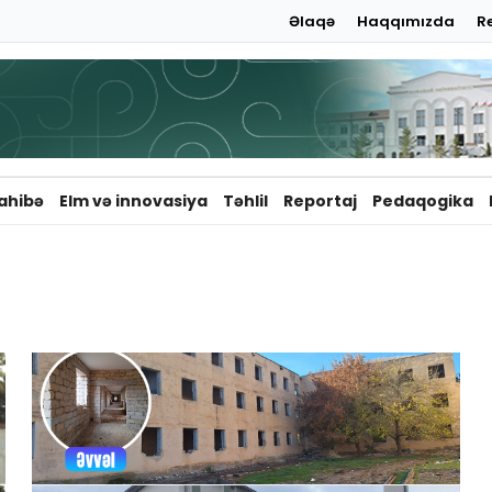
Əlaqə
Haqqımızda
R
ahibə
Elm və innovasiya
Təhlil
Reportaj
Pedaqogika