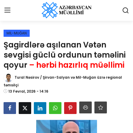
Giriş
Qeydiyyat
MİL-MUĞAN
Şagirdlərə aşılanan Vətən
Qəzetə elan ver
sevgisi güclü ordunun təməlini
Əlaqə
qoyur
– hərbi hazırlıq müəllimi
Haqqımızda
Tural Nəsirov / Şirvan-Salyan və Mil-Muğan üzrə regional
təmsilçi
Reklam və elan
13 Fevral, 2026 - 14:16
Biz kimik?
Bütün xəbərlər