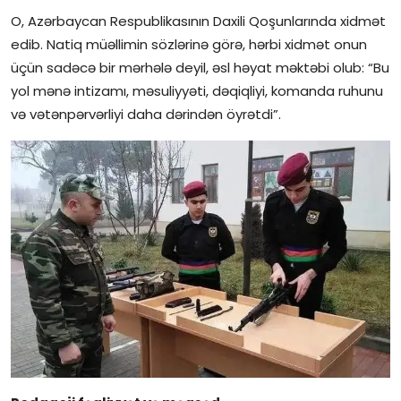
O, Azərbaycan Respublikasının Daxili Qoşunlarında xidmət
edib. Natiq müəllimin sözlərinə görə, hərbi xidmət onun
üçün sadəcə bir mərhələ deyil, əsl həyat məktəbi olub: “Bu
yol mənə intizamı, məsuliyyəti, dəqiqliyi, komanda ruhunu
və vətənpərvərliyi daha dərindən öyrətdi”.