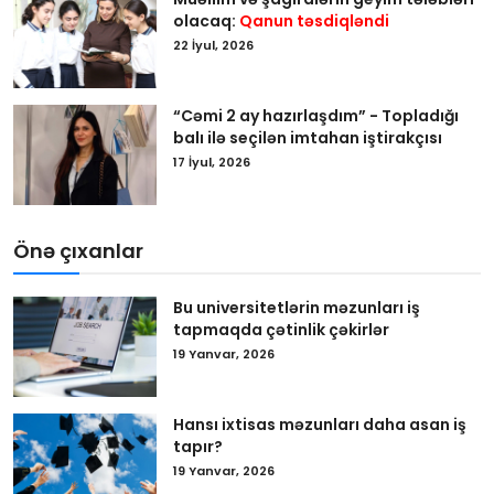
olacaq:
Qanun təsdiqləndi
22 İyul, 2026
“Cəmi 2 ay hazırlaşdım” - Topladığı
balı ilə seçilən imtahan iştirakçısı
17 İyul, 2026
Önə çıxanlar
Bu universitetlərin məzunları iş
tapmaqda çətinlik çəkirlər
19 Yanvar, 2026
Hansı ixtisas məzunları daha asan iş
tapır?
19 Yanvar, 2026