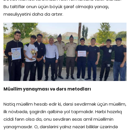
Bu təltiflər onun üçün böyük şərəf olmaqla yanaşı,
məsuliyyətini daha da artırır.
Müəllim yanaşması və dərs metodları
Natiq müəllim hesab edir ki, dərsi sevdirmək üçün müəllim,
ilk növbədə, şagirdin qəlbinə yol tapmalıdır. Hərbi hazırlıq
ciddi fənn olsa da, onu sevdirən əsas amil müəllimin
yanaşmasıdır. O, dərslərini yalnız nəzəri biliklər üzərində