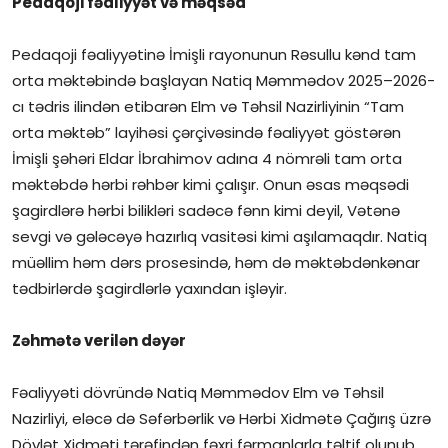
Pedaqoji fəaliyyət və məqsəd
Pedaqoji fəaliyyətinə İmişli rayonunun Rəsullu kənd tam
orta məktəbində başlayan Natiq Məmmədov 2025–2026-
cı tədris ilindən etibarən Elm və Təhsil Nazirliyinin “Tam
orta məktəb” layihəsi çərçivəsində fəaliyyət göstərən
İmişli şəhəri Eldar İbrahimov adına 4 nömrəli tam orta
məktəbdə hərbi rəhbər kimi çalışır. Onun əsas məqsədi
şagirdlərə hərbi bilikləri sadəcə fənn kimi deyil, Vətənə
sevgi və gələcəyə hazırlıq vasitəsi kimi aşılamaqdır. Natiq
müəllim həm dərs prosesində, həm də məktəbdənkənar
tədbirlərdə şagirdlərlə yaxından işləyir.
Zəhmətə verilən dəyər
Fəaliyyəti dövründə Natiq Məmmədov Elm və Təhsil
Nazirliyi, eləcə də Səfərbərlik və Hərbi Xidmətə Çağırış üzrə
Dövlət Xidməti tərəfindən fəxri fərmanlarla təltif olunub.