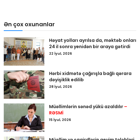
Ən çox oxunanlar
Həyat yolları ayrılsa da, məktəb onları
24 il sonra yenidən bir araya gətirdi
22 İyul, 2026
Hərbi xidmətə çağırışla bağlı qərara
dəyişiklik edilib
28 İyul, 2026
Müəllimlərin sənəd yükü azaldılır
–
RƏSMİ
15 İyul, 2026
Müəllim və şagirdlərin geyim tələbləri