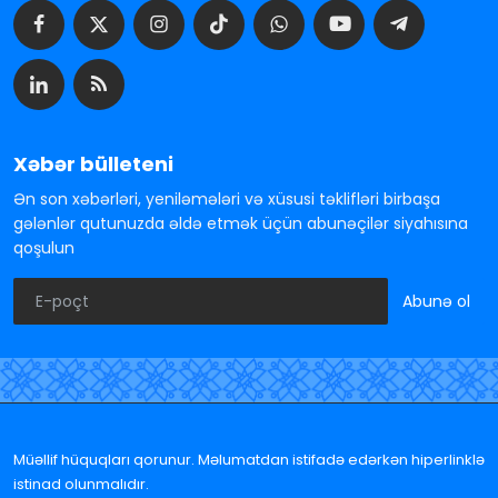
Xəbər bülleteni
Ən son xəbərləri, yeniləmələri və xüsusi təklifləri birbaşa
gələnlər qutunuzda əldə etmək üçün abunəçilər siyahısına
qoşulun
Abunə ol
Müəllif hüquqları qorunur. Məlumatdan istifadə edərkən hiperlinklə
istinad olunmalıdır.