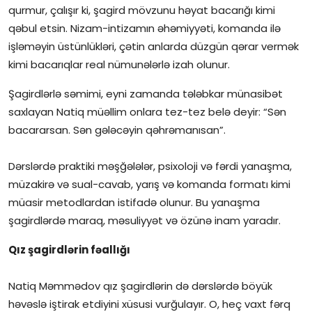
qurmur, çalışır ki, şagird mövzunu həyat bacarığı kimi
qəbul etsin. Nizam-intizamın əhəmiyyəti, komanda ilə
işləməyin üstünlükləri, çətin anlarda düzgün qərar vermək
kimi bacarıqlar real nümunələrlə izah olunur.
Şagirdlərlə səmimi, eyni zamanda tələbkar münasibət
saxlayan Natiq müəllim onlara tez-tez belə deyir: “Sən
bacararsan. Sən gələcəyin qəhrəmanısan”.
Dərslərdə praktiki məşğələlər, psixoloji və fərdi yanaşma,
müzakirə və sual-cavab, yarış və komanda formatı kimi
müasir metodlardan istifadə olunur. Bu yanaşma
şagirdlərdə maraq, məsuliyyət və özünə inam yaradır.
Qız şagirdlərin fəallığı
Natiq Məmmədov qız şagirdlərin də dərslərdə böyük
həvəslə iştirak etdiyini xüsusi vurğulayır. O, heç vaxt fərq