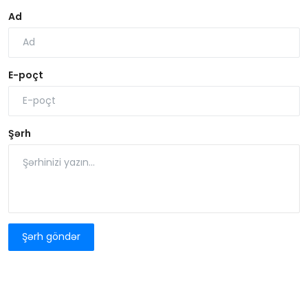
Ad
E-poçt
Şərh
Şərh göndər