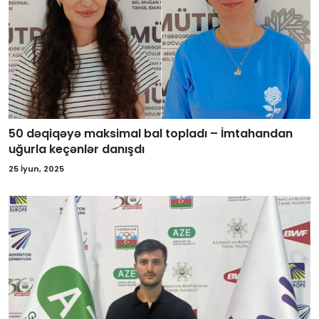
50 dəqiqəyə maksimal bal topladı – İmtahandan
uğurla keçənlər danışdı
25 İyun, 2025