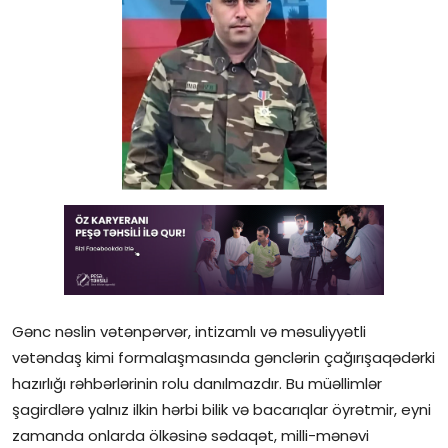
Gündəlik
Rəsmi
Təhsil
Müsahibə
Elm və innovasiya
Təhlil
Reportaj
Gənc nəslin vətənpərvər, intizamlı və məsuliyyətli
Pedaqogika
vətəndaş kimi formalaşmasında gənclərin çağırışaqədərki
hazırlığı rəhbərlərinin rolu danılmazdır. Bu müəllimlər
Regionlar
şagirdlərə yalnız ilkin hərbi bilik və bacarıqlar öyrətmir, eyni
Qəzetin PDF arxivi
zamanda onlarda ölkəsinə sədaqət, milli-mənəvi