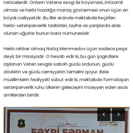
nəticələrdir. Onların Vətənə sevgi ilə böyüməsi, intizamlı
olması və hərbi hazırlığa maraq göstərməsi onun üçün ən
böyük nailiyyətdir. Bu illər ərzində məktəbdə keçirilən
hərbi-vətənpərvərlik tədbirləri, layihə və yarışlarda əldə
olunan uğurlar bunun bariz nümunəsidir.
Hərbi rəhbər olmaq Natiq Məmmədov üçün sadəcə peşə
deyil, bir missiyadır. O hesab edir ki, bu gün şagirdlərə
aşılanan Vətən sevgisi sabah güclü ordunun, güclü
dövlətin və güclü cəmiyyətin təməlini qoyur. Belə
müəllimlərin fəaliyyəti sübut edir ki, məktəbdə formalaşan
vətənpərvərlik ruhu ölkənin gələcəyini müəyyən edən əsas
amillərdən biridir.