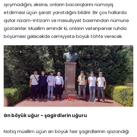
qoymadığını, əksinə, onların bacarıqlarını nümayiş
etdirməsi üçün şərait yaratdığını bildirir. Bir çox hallarda
qızlar nizam-intizam və məsuliyyət baxımından nümunə
göstərirlər. Müəllim əmindir ki, onların vətənpərvər ruhda
böyüməsi gələcəkdə cəmiyyətə böyük töhfə verəcək.
Ən böyük uğur – şagirdlərin uğuru
Natiq müəllim üçün ən böyük fəxr şagirdlərinin qazandığı