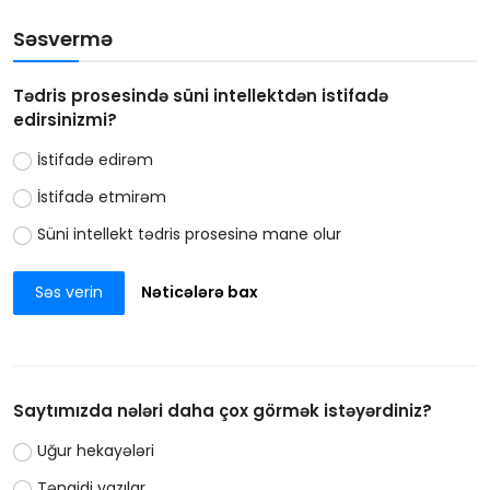
Səsvermə
Tədris prosesində süni intellektdən istifadə
edirsinizmi?
İstifadə edirəm
İstifadə etmirəm
Süni intellekt tədris prosesinə mane olur
Səs verin
Nəticələrə bax
Saytımızda nələri daha çox görmək istəyərdiniz?
Uğur hekayələri
Tənqidi yazılar