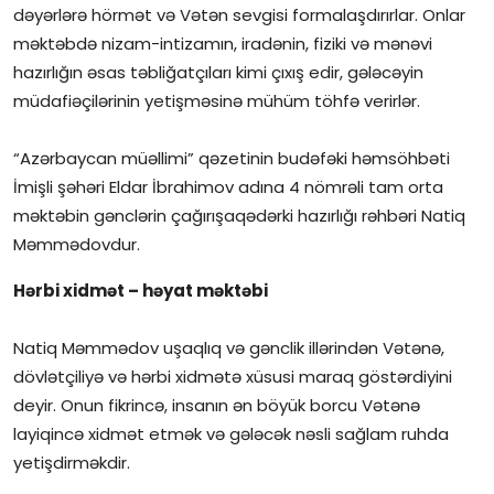
dəyərlərə hörmət və Vətən sevgisi formalaşdırırlar. Onlar
İctimai şura
məktəbdə nizam-intizamın, iradənin, fiziki və mənəvi
hazırlığın əsas təbliğatçıları kimi çıxış edir, gələcəyin
Dünya
müdafiəçilərinin yetişməsinə mühüm töhfə verirlər.
“Azərbaycan müəllimi” qəzetinin budəfəki həmsöhbəti
İmişli şəhəri Eldar İbrahimov adına 4 nömrəli tam orta
məktəbin gənclərin çağırışaqədərki hazırlığı rəhbəri Natiq
Məmmədovdur.
Hərbi xidmət – həyat məktəbi
Natiq Məmmədov uşaqlıq və gənclik illərindən Vətənə,
dövlətçiliyə və hərbi xidmətə xüsusi maraq göstərdiyini
deyir. Onun fikrincə, insanın ən böyük borcu Vətənə
layiqincə xidmət etmək və gələcək nəsli sağlam ruhda
yetişdirməkdir.