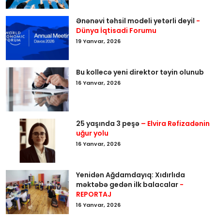
Ənənəvi təhsil modeli yetərli deyil
-
Dünya İqtisadi Forumu
19 Yanvar, 2026
Bu kollecə yeni direktor təyin olunub
16 Yanvar, 2026
25 yaşında 3 peşə
– Elvira Rəfizadənin
uğur yolu
16 Yanvar, 2026
Yenidən Ağdamdayıq: Xıdırlıda
məktəbə gedən ilk balacalar
-
REPORTAJ
16 Yanvar, 2026