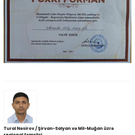
Tural Nəsirov / Şirvan-Salyan və Mil-Muğan üzrə
regional təmsilçi