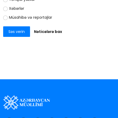
Xəbərlər
Müsahibə və reportajlar
Səs verin
Nəticələrə bax