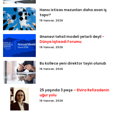
Hansı ixtisas məzunları daha asan iş
tapır?
19 Yanvar, 2026
Ənənəvi təhsil modeli yetərli deyil
-
Dünya İqtisadi Forumu
19 Yanvar, 2026
Bu kollecə yeni direktor təyin olunub
16 Yanvar, 2026
25 yaşında 3 peşə
– Elvira Rəfizadənin
uğur yolu
16 Yanvar, 2026