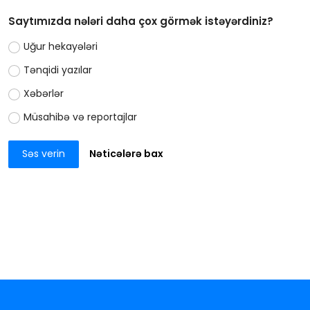
Saytımızda nələri daha çox görmək istəyərdiniz?
Uğur hekayələri
Tənqidi yazılar
Xəbərlər
Müsahibə və reportajlar
Səs verin
Nəticələrə bax