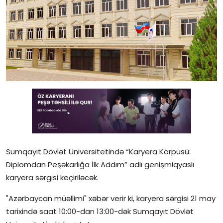
Gündəlik
Rəsmi
Təhsil
Müsahibə
Elm və innovasiya
Təhlil
Reportaj
Sumqayıt Dövlət Universitetində “Karyera Körpüsü:
Diplomdan Peşəkarlığa İlk Addım” adlı genişmiqyaslı
Pedaqogika
karyera sərgisi keçiriləcək.
Regionlar
"Azərbaycan müəllimi" xəbər verir ki, karyera sərgisi 21 may
tarixində saat 10:00-dan 13:00-dək Sumqayıt Dövlət
Qəzetin PDF arxivi