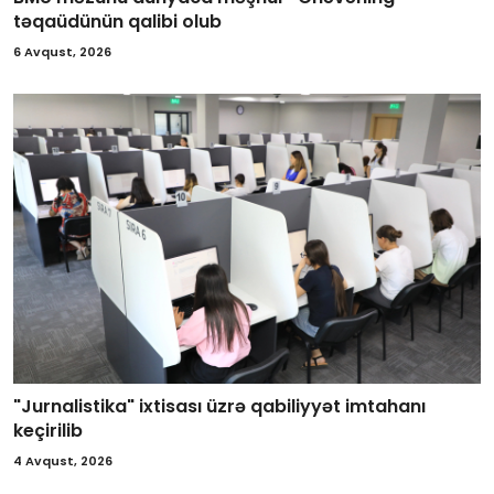
təqaüdünün qalibi olub
6 Avqust, 2026
"Jurnalistika" ixtisası üzrə qabiliyyət imtahanı
keçirilib
4 Avqust, 2026