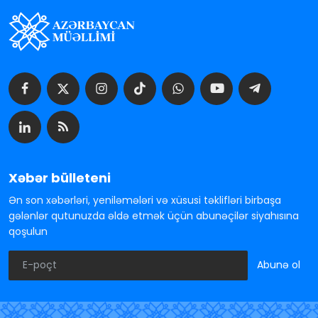
Xəbər bülleteni
Ən son xəbərləri, yeniləmələri və xüsusi təklifləri birbaşa
gələnlər qutunuzda əldə etmək üçün abunəçilər siyahısına
qoşulun
Abunə ol