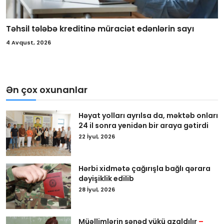
Təhsil tələbə kreditinə müraciət edənlərin sayı
4 Avqust, 2026
Ən çox oxunanlar
Həyat yolları ayrılsa da, məktəb onları
24 il sonra yenidən bir araya gətirdi
22 İyul, 2026
Hərbi xidmətə çağırışla bağlı qərara
dəyişiklik edilib
28 İyul, 2026
Müəllimlərin sənəd yükü azaldılır
–