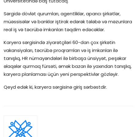
Universitetində baş tutacaq.
İctimai şura
Sərgidə dövlət qurumları, agentliklər, aparıcı şirkətlər,
müəssisələr və banklar iştirak edərək tələbə və məzunlara
Dünya
real iş və təcrübə imkanları təqdim edəcəklər.
Karyera sərgisində ziyarətçiləri 60-dan çox şirkətin
vakansiyaları, təcrübə proqramları və iş imkanları ilə
tanışlıq, HR nümayəndələri ilə birbaşa ünsiyyət, peşəkar
əlaqələr qurmaq fürsəti, əmək bazarı ilə yaxından tanışlıq,
karyera planlaması üçün yeni perspektivlər gözləyir.
Qeyd edək ki, karyera sərgisinə giriş sərbəstdir.