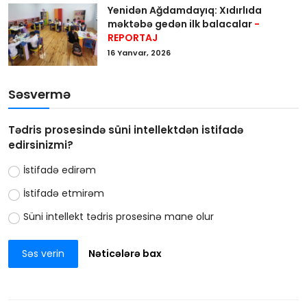
Yenidən Ağdamdayıq: Xıdırlıda
məktəbə gedən ilk balacalar
-
REPORTAJ
16 Yanvar, 2026
Səsvermə
Tədris prosesində süni intellektdən istifadə
edirsinizmi?
İstifadə edirəm
İstifadə etmirəm
Süni intellekt tədris prosesinə mane olur
Səs verin
Nəticələrə bax