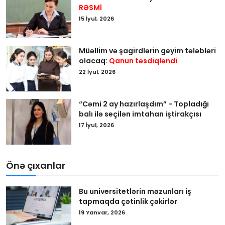
RƏSMİ
15 İyul, 2026
Müəllim və şagirdlərin geyim tələbləri
olacaq:
Qanun təsdiqləndi
22 İyul, 2026
“Cəmi 2 ay hazırlaşdım” - Topladığı
balı ilə seçilən imtahan iştirakçısı
17 İyul, 2026
Önə çıxanlar
Bu universitetlərin məzunları iş
tapmaqda çətinlik çəkirlər
19 Yanvar, 2026