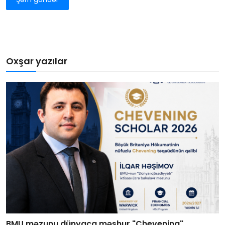
Oxşar yazılar
BMU məzunu dünyaca məşhur "Chevening"