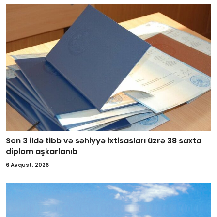
Son 3 ildə tibb və səhiyyə ixtisasları üzrə 38 saxta
diplom aşkarlanıb
6 Avqust, 2026