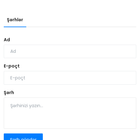
Şərhlər
Ad
E-poçt
Şərh
Şərh göndər