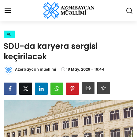
Giriş
Qeydiyyat
ALİ
SDU-da karyera sərgisi
Qəzetə elan ver
keçiriləcək
Əlaqə
Azərbaycan müəllimi
18 May, 2026 - 16:44
Haqqımızda
Reklam və elan
Biz kimik?
Bütün xəbərlər