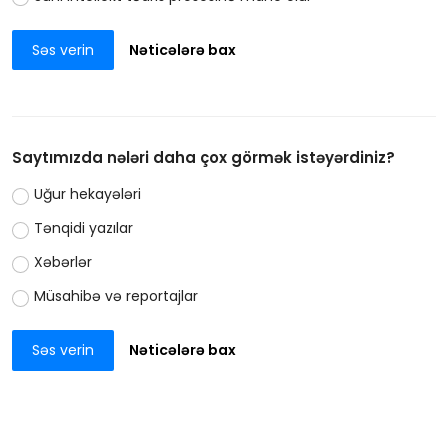
Səs verin
Nəticələrə bax
Saytımızda nələri daha çox görmək istəyərdiniz?
Uğur hekayələri
Tənqidi yazılar
Xəbərlər
Müsahibə və reportajlar
Səs verin
Nəticələrə bax