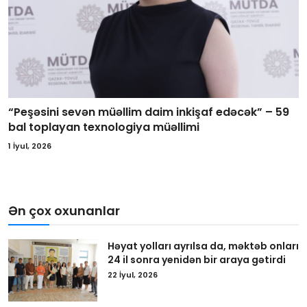
“Peşəsini sevən müəllim daim inkişaf edəcək” – 59
bal toplayan texnologiya müəllimi
1 İyul, 2026
Ən çox oxunanlar
Həyat yolları ayrılsa da, məktəb onları
24 il sonra yenidən bir araya gətirdi
22 İyul, 2026