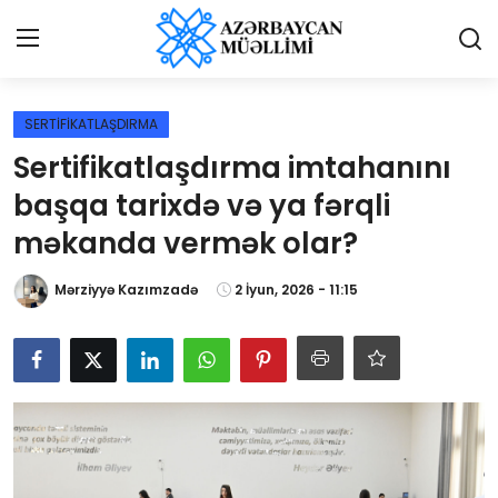
Giriş
Qeydiyyat
SERTİFİKATLAŞDIRMA
Sertifikatlaşdırma imtahanını
Qəzetə elan ver
başqa tarixdə və ya fərqli
Əlaqə
məkanda vermək olar?
Haqqımızda
Mərziyyə Kazımzadə
2 İyun, 2026 - 11:15
Reklam və elan
Biz kimik?
Bütün xəbərlər