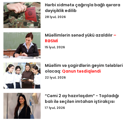
Hərbi xidmətə çağırışla bağlı qərara
dəyişiklik edilib
28 İyul, 2026
Müəllimlərin sənəd yükü azaldılır
–
RƏSMİ
15 İyul, 2026
Müəllim və şagirdlərin geyim tələbləri
olacaq:
Qanun təsdiqləndi
22 İyul, 2026
“Cəmi 2 ay hazırlaşdım” - Topladığı
balı ilə seçilən imtahan iştirakçısı
17 İyul, 2026