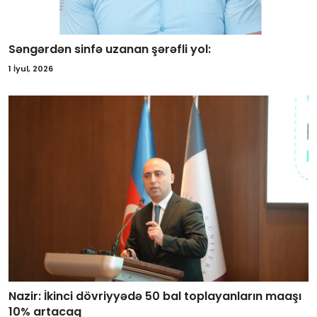
Səngərdən sinfə uzanan şərəfli yol:
1 İyul, 2026
Nazir: İkinci dövriyyədə 50 bal toplayanların maaşı
10% artacaq