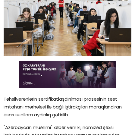
Gündəlik
Rəsmi
Təhsil
Müsahibə
Elm və innovasiya
Təhlil
Reportaj
Təhsilverənlərin sertifikatlaşdırılması prosesinin test
Pedaqogika
imtahanı mərhələsi ilə bağlı iştirakçıları maraqlandıran
əsas suallara aydınlıq gətirilib.
Regionlar
"Azərbaycan müəllimi" xəbər verir ki, namizəd şəxsi
Qəzetin PDF arxivi