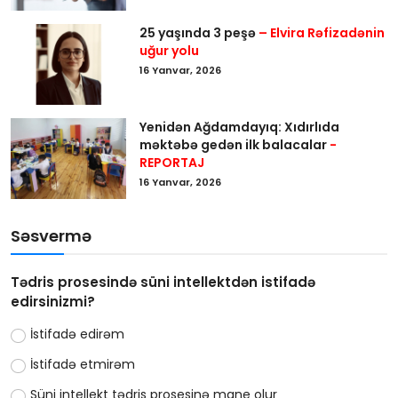
25 yaşında 3 peşə
– Elvira Rəfizadənin
uğur yolu
16 Yanvar, 2026
Yenidən Ağdamdayıq: Xıdırlıda
məktəbə gedən ilk balacalar
-
REPORTAJ
16 Yanvar, 2026
Səsvermə
Tədris prosesində süni intellektdən istifadə
edirsinizmi?
İstifadə edirəm
İstifadə etmirəm
Süni intellekt tədris prosesinə mane olur