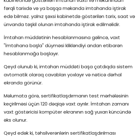
kabinetində göstərilən imtahan vaxtı və məkanından
fərqli tarixdə və ya başqa məkanda imtahanda iştirak
İctimai şura
edə bilməz. yalnız şəxsi kabinetdə göstərilən tarix, saat və
ünvanda təşkil olunan imtahanda iştirak edilməlidir.
Dünya
İmtahan müddətinin hesablanmasına gəlincə, vaxt
"İmtahana başla" düyməsi klikləndiyi andan etibarən
hesablanmağa başlayır.
Qeyd olunub ki, imtahan müddəti başa çatdıqda sistem
avtomatik olaraq cavabları yoxlayır və nəticə dərhal
ekranda görünür.
Məlumata görə, sertifikatlaşdırmanın test mərhələsinin
keçirilməsi üçün 120 dəqiqə vaxt ayrılır. İmtahan zamanı
vaxt göstəricisi kompüter ekranının sağ yuxarı küncündə
əks olunur.
Qeyd edək ki, təhsilverənlərin sertifikatlaşdırılması