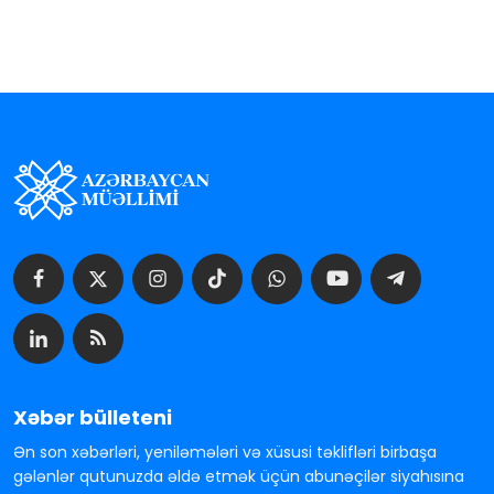
Xəbər bülleteni
Ən son xəbərləri, yeniləmələri və xüsusi təklifləri birbaşa
gələnlər qutunuzda əldə etmək üçün abunəçilər siyahısına