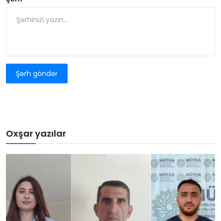
Şərh göndər
Oxşar yazılar