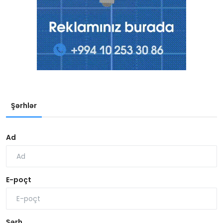
Şərhlər
Ad
E-poçt
Şərh