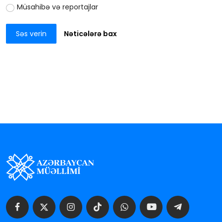
Müsahibə və reportajlar
Səs verin
Nəticələrə bax