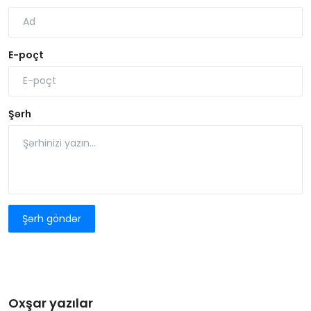
E-poçt
Şərh
Şərh göndər
Oxşar yazılar