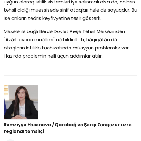
uyğun olaraq istilik sistemləri işə salınmalı olsa da, onların
təhsil aldığı müəssisədə sinif otaqları hələ də soyuqdur. Bu
İctimai şura
isə onların tədris keyfiyyətinə təsir göstərir.
Dünya
Məsələ ilə bağlı Bərdə Dövlət Peşə Təhsil Mərkəzindən
"Azərbaycan müəllimi" nə bildirilib ki, həqiqətən də
otaqların istiliklə təchizatında müəyyən problemlər var.
Hazırda problemin həlli üçün addımlar atılır.
Rəmziyyə Həsənova / Qarabağ və Şərqi Zəngəzur üzrə
regional təmsilçi