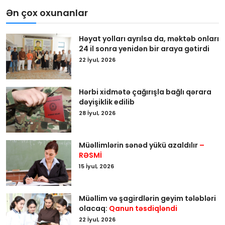
Ən çox oxunanlar
Həyat yolları ayrılsa da, məktəb onları
24 il sonra yenidən bir araya gətirdi
22 İyul, 2026
Hərbi xidmətə çağırışla bağlı qərara
dəyişiklik edilib
28 İyul, 2026
Müəllimlərin sənəd yükü azaldılır
–
RƏSMİ
15 İyul, 2026
Müəllim və şagirdlərin geyim tələbləri
olacaq:
Qanun təsdiqləndi
22 İyul, 2026