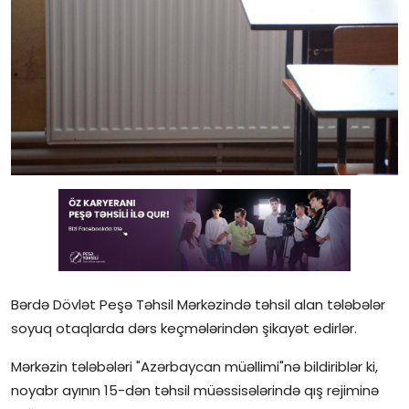
Gündəlik
Rəsmi
Təhsil
Müsahibə
Elm və innovasiya
Təhlil
Reportaj
Bərdə Dövlət Peşə Təhsil Mərkəzində təhsil alan tələbələr
Pedaqogika
soyuq otaqlarda dərs keçmələrindən şikayət edirlər.
Regionlar
Mərkəzin tələbələri "Azərbaycan müəllimi"nə bildiriblər ki,
noyabr ayının 15-dən təhsil müəssisələrində qış rejiminə
Qəzetin PDF arxivi