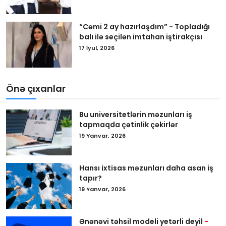
“Cəmi 2 ay hazırlaşdım” - Topladığı
balı ilə seçilən imtahan iştirakçısı
17 İyul, 2026
Önə çıxanlar
Bu universitetlərin məzunları iş
tapmaqda çətinlik çəkirlər
19 Yanvar, 2026
Hansı ixtisas məzunları daha asan iş
tapır?
19 Yanvar, 2026
Ənənəvi təhsil modeli yetərli deyil
-