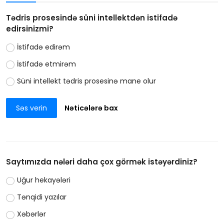
Tədris prosesində süni intellektdən istifadə
edirsinizmi?
İstifadə edirəm
İstifadə etmirəm
Süni intellekt tədris prosesinə mane olur
Səs verin
Nəticələrə bax
Saytımızda nələri daha çox görmək istəyərdiniz?
Uğur hekayələri
Tənqidi yazılar
Xəbərlər