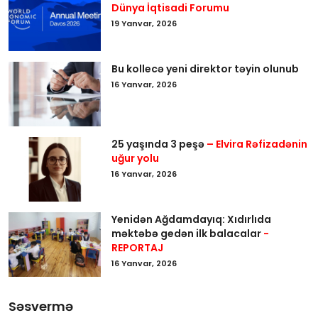
Dünya İqtisadi Forumu
19 Yanvar, 2026
Bu kollecə yeni direktor təyin olunub
16 Yanvar, 2026
25 yaşında 3 peşə
– Elvira Rəfizadənin
uğur yolu
16 Yanvar, 2026
Yenidən Ağdamdayıq: Xıdırlıda
məktəbə gedən ilk balacalar
-
REPORTAJ
16 Yanvar, 2026
Səsvermə