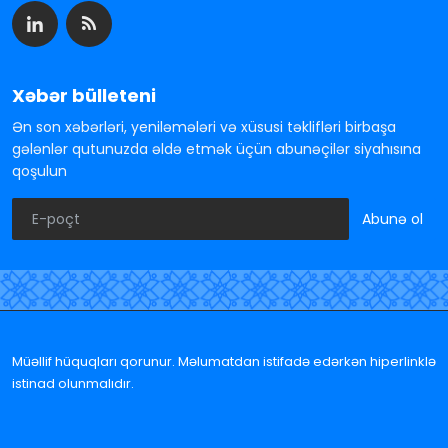
Xəbər bülleteni
Ən son xəbərləri, yeniləmələri və xüsusi təklifləri birbaşa
gələnlər qutunuzda əldə etmək üçün abunəçilər siyahısına
qoşulun
Abunə ol
Müəllif hüquqları qorunur. Məlumatdan istifadə edərkən hiperlinklə
istinad olunmalıdır.