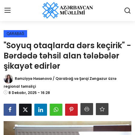
Giriş
Qeydiyyat
QARABAĞ
"Soyuq otaqlarda dərs keçirik" -
Qəzetə elan ver
Bərdədə təhsil alan tələbələr
Əlaqə
şikayət edirlər
Haqqımızda
Rəmziyyə Həsənova / Qarabağ və Şərqi Zəngəzur üzrə
regional təmsilçi
Reklam və elan
8 Dekabr, 2025 - 16:28
Biz kimik?
Bütün xəbərlər