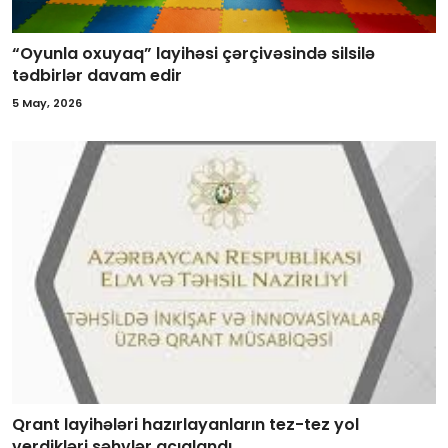
“Oyunla oxuyaq” layihəsi çərçivəsində silsilə
tədbirlər davam edir
5 May, 2026
Qrant layihələri hazırlayanların tez-tez yol
verdikləri səhvlər açıqlandı