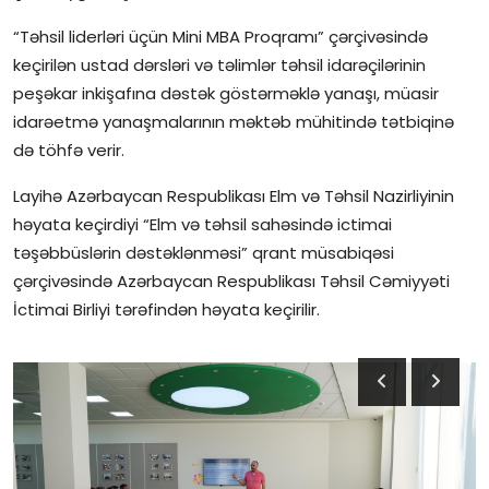
“Təhsil liderləri üçün Mini MBA Proqramı” çərçivəsində
keçirilən ustad dərsləri və təlimlər təhsil idarəçilərinin
peşəkar inkişafına dəstək göstərməklə yanaşı, müasir
idarəetmə yanaşmalarının məktəb mühitində tətbiqinə
də töhfə verir.
Layihə Azərbaycan Respublikası Elm və Təhsil Nazirliyinin
həyata keçirdiyi “Elm və təhsil sahəsində ictimai
təşəbbüslərin dəstəklənməsi” qrant müsabiqəsi
çərçivəsində Azərbaycan Respublikası Təhsil Cəmiyyəti
İctimai Birliyi tərəfindən həyata keçirilir.