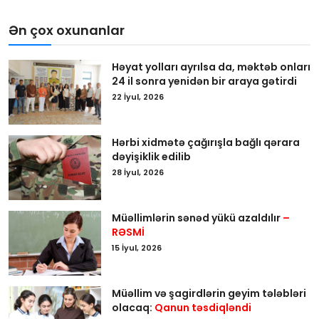
Ən çox oxunanlar
Həyat yolları ayrılsa da, məktəb onları
24 il sonra yenidən bir araya gətirdi
22 İyul, 2026
Hərbi xidmətə çağırışla bağlı qərara
dəyişiklik edilib
28 İyul, 2026
Müəllimlərin sənəd yükü azaldılır
–
RƏSMİ
15 İyul, 2026
Müəllim və şagirdlərin geyim tələbləri
olacaq:
Qanun təsdiqləndi