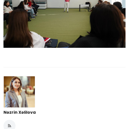
Nəzrin Xəlilova