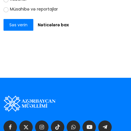
Müsahibə və reportajlar
Səs verin
Nəticələrə bax