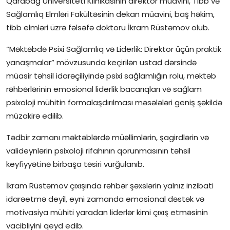
Qarabağ Universiteti Klinikasının direktor müavini, Tibb və
Sağlamlıq Elmləri Fakültəsinin dekan müavini, baş həkim,
İctimai şura
tibb elmləri üzrə fəlsəfə doktoru İkram Rüstəmov olub.
Dünya
“Məktəbdə Psixi Sağlamlıq və Liderlik: Direktor üçün praktik
yanaşmalar” mövzusunda keçirilən ustad dərsində
müasir təhsil idarəçiliyində psixi sağlamlığın rolu, məktəb
rəhbərlərinin emosional liderlik bacarıqları və sağlam
psixoloji mühitin formalaşdırılması məsələləri geniş şəkildə
müzakirə edilib.
Tədbir zamanı məktəblərdə müəllimlərin, şagirdlərin və
valideynlərin psixoloji rifahının qorunmasının təhsil
keyfiyyətinə birbaşa təsiri vurğulanıb.
İkram Rüstəmov çıxışında rəhbər şəxslərin yalnız inzibati
idarəetmə deyil, eyni zamanda emosional dəstək və
motivasiya mühiti yaradan liderlər kimi çıxış etməsinin
vacibliyini qeyd edib.