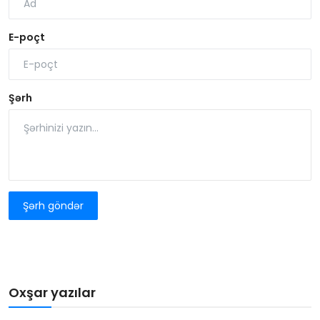
E-poçt
Şərh
Şərh göndər
Oxşar yazılar