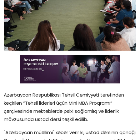
Gündəlik
Rəsmi
Təhsil
Müsahibə
Elm və innovasiya
Təhlil
Reportaj
Azərbaycan Respublikası Təhsil Cəmiyyəti tərəfindən
keçirilən “Təhsil liderləri üçün Mini MBA Proqramı”
Pedaqogika
çərçivəsində məktəblərdə psixi sağlamlıq və liderlik
mövzusunda ustad dərsi təşkil edilib.
Regionlar
"Azərbaycan müəllimi" xəbər verir ki, ustad dərsinin qonağı
Qəzetin PDF arxivi