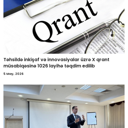
Təhsildə inkişaf və innovasiyalar üzrə X qrant
müsabiqəsinə 1026 layihə təqdim edilib
5 May, 2026