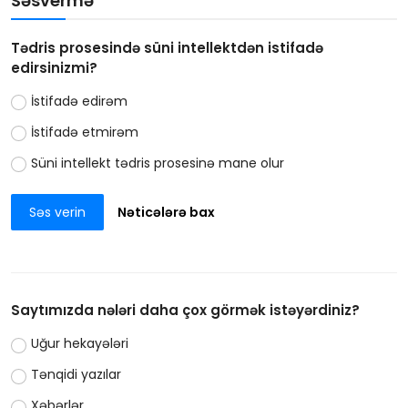
Səsvermə
Tədris prosesində süni intellektdən istifadə
edirsinizmi?
İstifadə edirəm
İstifadə etmirəm
Süni intellekt tədris prosesinə mane olur
Səs verin
Nəticələrə bax
Saytımızda nələri daha çox görmək istəyərdiniz?
Uğur hekayələri
Tənqidi yazılar
Xəbərlər