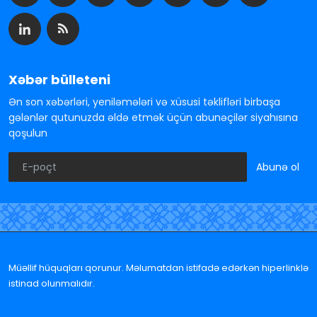
Xəbər bülleteni
Ən son xəbərləri, yeniləmələri və xüsusi təklifləri birbaşa
gələnlər qutunuzda əldə etmək üçün abunəçilər siyahısına
qoşulun
Abunə ol
Müəllif hüquqları qorunur. Məlumatdan istifadə edərkən hiperlinklə
istinad olunmalıdır.