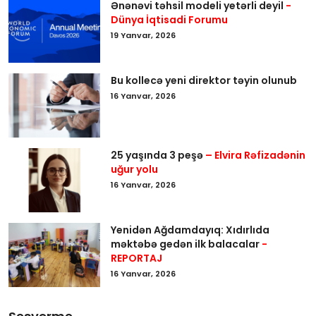
Ənənəvi təhsil modeli yetərli deyil
-
Dünya İqtisadi Forumu
19 Yanvar, 2026
Bu kollecə yeni direktor təyin olunub
16 Yanvar, 2026
25 yaşında 3 peşə
– Elvira Rəfizadənin
uğur yolu
16 Yanvar, 2026
Yenidən Ağdamdayıq: Xıdırlıda
məktəbə gedən ilk balacalar
-
REPORTAJ
16 Yanvar, 2026