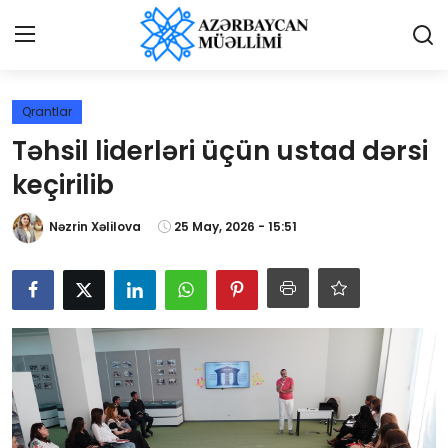
Giriş
Qeydiyyat
Qrantlar
Təhsil liderləri üçün ustad dərsi
Qəzetə elan ver
keçirilib
Əlaqə
Nəzrin Xəlilova
25 May, 2026 - 15:51
Haqqımızda
Reklam və elan
Biz kimik?
Bütün xəbərlər