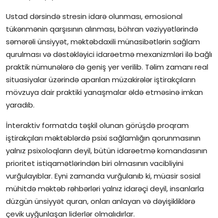
Ustad dərsində stresin idarə olunması, emosional
tükənmənin qarşısının alınması, böhran vəziyyətlərində
səmərəli ünsiyyət, məktəbdaxili münasibətlərin sağlam
qurulması və dəstəkləyici idarəetmə mexanizmləri ilə bağlı
praktik nümunələrə də geniş yer verilib. Təlim zamanı real
situasiyalar üzərində aparılan müzakirələr iştirakçıların
mövzuya dair praktiki yanaşmalar əldə etməsinə imkan
yaradıb.
İnteraktiv formatda təşkil olunan görüşdə proqram
iştirakçıları məktəblərdə psixi sağlamlığın qorunmasının
yalnız psixoloqların deyil, bütün idarəetmə komandasının
prioritet istiqamətlərindən biri olmasının vacibliyini
vurğulayıblar. Eyni zamanda vurğulanıb ki, müasir sosial
mühitdə məktəb rəhbərləri yalnız idarəçi deyil, insanlarla
düzgün ünsiyyət quran, onları anlayan və dəyişikliklərə
çevik uyğunlaşan liderlər olmalıdırlar.