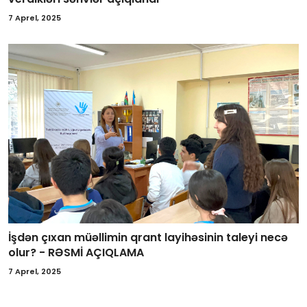
7 Aprel, 2025
İşdən çıxan müəllimin qrant layihəsinin taleyi necə
olur? - RƏSMİ AÇIQLAMA
7 Aprel, 2025