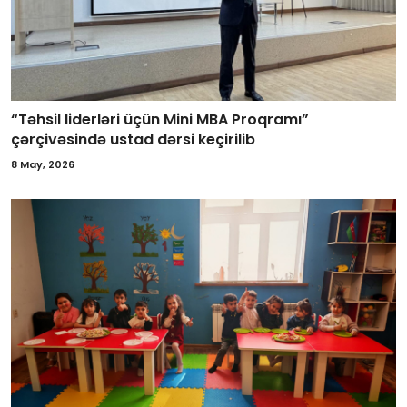
“Təhsil liderləri üçün Mini MBA Proqramı”
çərçivəsində ustad dərsi keçirilib
8 May, 2026