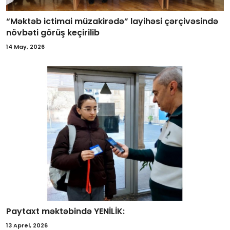
“Məktəb ictimai müzakirədə” layihəsi çərçivəsində
növbəti görüş keçirilib
14 May, 2026
Paytaxt məktəbində YENİLİK:
13 Aprel, 2026