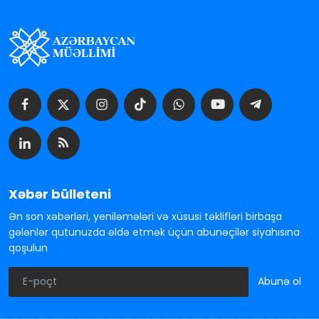
Xəbər bülleteni
Ən son xəbərləri, yeniləmələri və xüsusi təklifləri birbaşa
gələnlər qutunuzda əldə etmək üçün abunəçilər siyahısına
qoşulun
Abunə ol