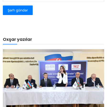
Şərh göndər
Oxşar yazılar