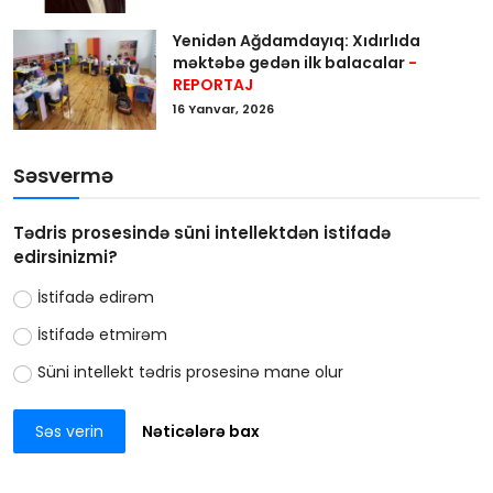
Yenidən Ağdamdayıq: Xıdırlıda
məktəbə gedən ilk balacalar
-
REPORTAJ
16 Yanvar, 2026
Səsvermə
Tədris prosesində süni intellektdən istifadə
edirsinizmi?
İstifadə edirəm
İstifadə etmirəm
Süni intellekt tədris prosesinə mane olur
Səs verin
Nəticələrə bax