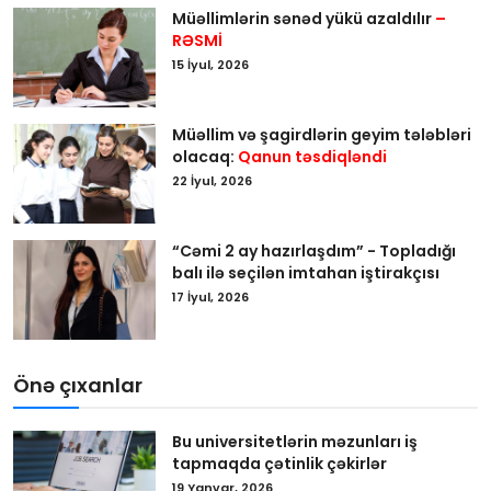
Müəllimlərin sənəd yükü azaldılır
–
RƏSMİ
15 İyul, 2026
Müəllim və şagirdlərin geyim tələbləri
olacaq:
Qanun təsdiqləndi
22 İyul, 2026
“Cəmi 2 ay hazırlaşdım” - Topladığı
balı ilə seçilən imtahan iştirakçısı
17 İyul, 2026
Önə çıxanlar
Bu universitetlərin məzunları iş
tapmaqda çətinlik çəkirlər
19 Yanvar, 2026