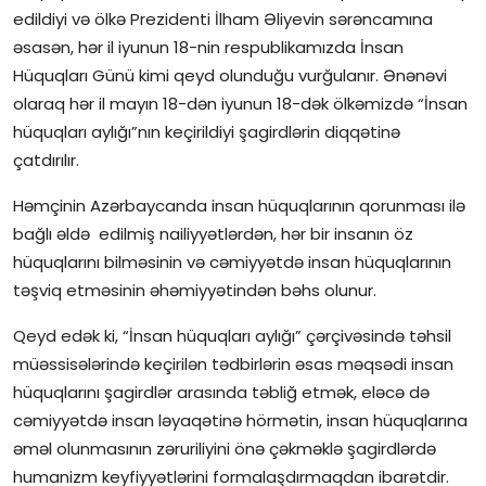
edildiyi və ölkə Prezidenti İlham Əliyevin sərəncamına
İctimai şura
əsasən, hər il iyunun 18-nin respublikamızda İnsan
Hüquqları Günü kimi qeyd olunduğu vurğulanır. Ənənəvi
Dünya
olaraq hər il mayın 18-dən iyunun 18-dək ölkəmizdə “İnsan
hüquqları aylığı”nın keçirildiyi şagirdlərin diqqətinə
çatdırılır.
Həmçinin Azərbaycanda insan hüquqlarının qorunması ilə
bağlı əldə edilmiş nailiyyətlərdən, hər bir insanın öz
hüquqlarını bilməsinin və cəmiyyətdə insan hüquqlarının
təşviq etməsinin əhəmiyyətindən bəhs olunur.
Qeyd edək ki, “İnsan hüquqları aylığı” çərçivəsində təhsil
müəssisələrində keçirilən tədbirlərin əsas məqsədi insan
hüquqlarını şagirdlər arasında təbliğ etmək, eləcə də
cəmiyyətdə insan ləyaqətinə hörmətin, insan hüquqlarına
əməl olunmasının zəruriliyini önə çəkməklə şagirdlərdə
humanizm keyfiyyətlərini formalaşdırmaqdan ibarətdir.