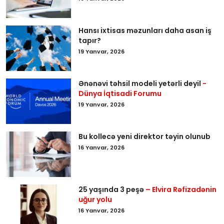
Hansı ixtisas məzunları daha asan iş
tapır?
19 Yanvar, 2026
Ənənəvi təhsil modeli yetərli deyil
-
Dünya İqtisadi Forumu
19 Yanvar, 2026
Bu kollecə yeni direktor təyin olunub
16 Yanvar, 2026
25 yaşında 3 peşə
– Elvira Rəfizadənin
uğur yolu
16 Yanvar, 2026