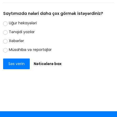
Saytımızda nələri daha çox görmək istəyərdiniz?
Uğur hekayələri
Tənqidi yazılar
Xəbərlər
Müsahibə və reportajlar
Səs verin
Nəticələrə bax