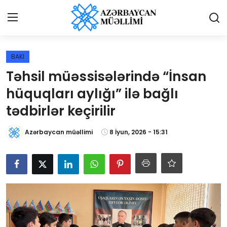
Giriş
Qeydiyyat
BAKI
Təhsil müəssisələrində “İnsan
Qəzetə elan ver
hüquqları aylığı” ilə bağlı
Əlaqə
tədbirlər keçirilir
Haqqımızda
Azərbaycan müəllimi
8 İyun, 2026 - 15:31
Reklam və elan
Biz kimik?
Bütün xəbərlər