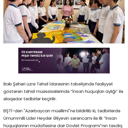
Gündəlik
Rəsmi
Təhsil
Müsahibə
Elm və innovasiya
Təhlil
Reportaj
Bakı Şəhəri üzrə Təhsil İdarəsinin tabeliyində fəaliyyət
göstərən təhsil müəssisələrində “İnsan hüquqları aylığı” ilə
Pedaqogika
əlaqədar tədbirlər keçirilir.
Regionlar
BŞTİ-dən "Azərbaycan müəllimi"nə bildirilib ki, tədbirlərdə
Ümummilli Lider Heydər Əliyevin sərəncamı ilə ilk “İnsan
Qəzetin PDF arxivi
hüquqlarının müdafiəsinə dair Dövlət Proqramı”nın təsdiq