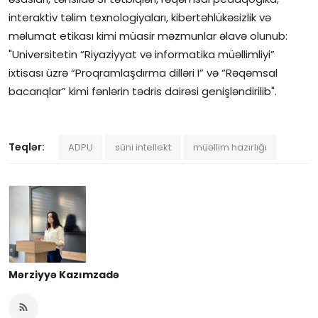
interaktiv təlim texnologiyaları, kibertəhlükəsizlik və
məlumat etikası kimi müasir məzmunlar əlavə olunub:
"Universitetin “Riyaziyyat və informatika müəllimliyi”
ixtisası üzrə “Proqramlaşdırma dilləri I” və “Rəqəmsal
bacarıqlar” kimi fənlərin tədris dairəsi genişləndirilib".
Teqlər:
ADPU
süni intellekt
müəllim hazırlığı
Mərziyyə Kazımzadə