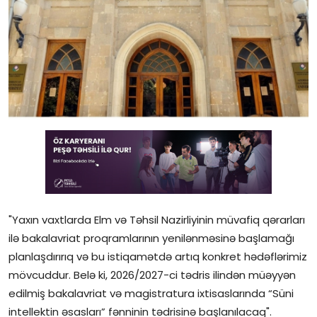
Gündəlik
Rəsmi
Təhsil
Müsahibə
Elm və innovasiya
Təhlil
Reportaj
"Yaxın vaxtlarda Elm və Təhsil Nazirliyinin müvafiq qərarları
ilə bakalavriat proqramlarının yenilənməsinə başlamağı
Pedaqogika
planlaşdırırıq və bu istiqamətdə artıq konkret hədəflərimiz
Regionlar
mövcuddur. Belə ki, 2026/2027-ci tədris ilindən müəyyən
edilmiş bakalavriat və magistratura ixtisaslarında “Süni
Qəzetin PDF arxivi
intellektin əsasları” fənninin tədrisinə başlanılacaq".