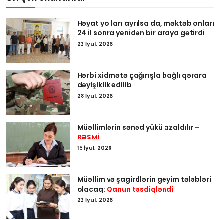
Həyat yolları ayrılsa da, məktəb onları
24 il sonra yenidən bir araya gətirdi
22 İyul, 2026
Hərbi xidmətə çağırışla bağlı qərara
dəyişiklik edilib
28 İyul, 2026
Müəllimlərin sənəd yükü azaldılır
–
RƏSMİ
15 İyul, 2026
Müəllim və şagirdlərin geyim tələbləri
olacaq:
Qanun təsdiqləndi
22 İyul, 2026