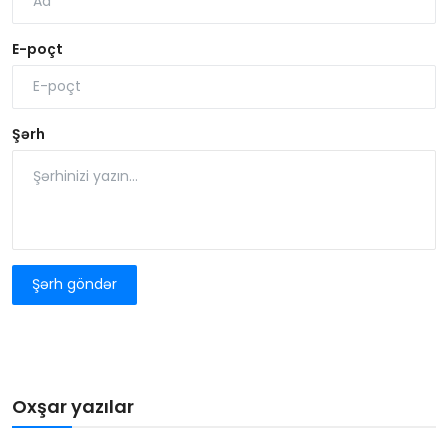
E-poçt
Şərh
Şərh göndər
Oxşar yazılar