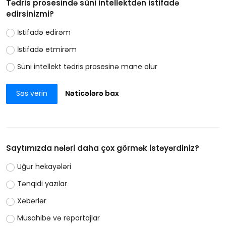
Tədris prosesində süni intellektdən istifadə
edirsinizmi?
İstifadə edirəm
İstifadə etmirəm
Süni intellekt tədris prosesinə mane olur
Səs verin
Nəticələrə bax
Saytımızda nələri daha çox görmək istəyərdiniz?
Uğur hekayələri
Tənqidi yazılar
Xəbərlər
Müsahibə və reportajlar