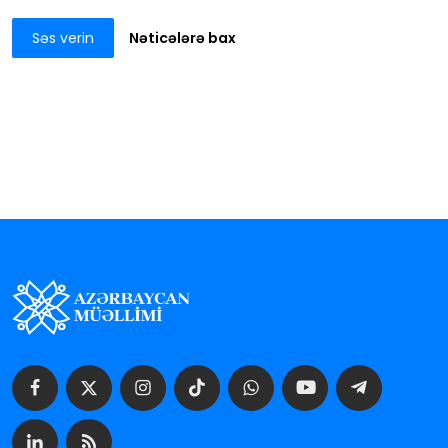
Səs verin
Nəticələrə bax