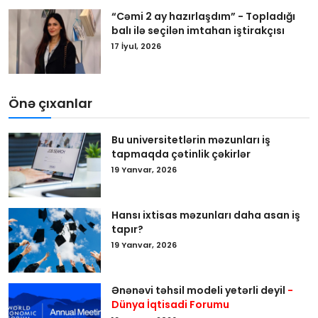
“Cəmi 2 ay hazırlaşdım” - Topladığı
balı ilə seçilən imtahan iştirakçısı
17 İyul, 2026
Önə çıxanlar
Bu universitetlərin məzunları iş
tapmaqda çətinlik çəkirlər
19 Yanvar, 2026
Hansı ixtisas məzunları daha asan iş
tapır?
19 Yanvar, 2026
Ənənəvi təhsil modeli yetərli deyil
-
Dünya İqtisadi Forumu