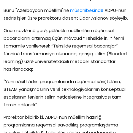
İctimai şura
Bunu "Azərbaycan müəllimi"nə
müsahibəsində
ADPU-nun
tədris işləri üzrə prorektoru dosent Eldar Aslanov söyləyib.
Dünya
Onun sözlərinə görə, gələcək müəllimlərin rəqəmsal
bacarıqlarını artırmaq üçün mövcud “Təhsildə İKT” fənni
tamamilə yenilənərək “Təhsildə rəqəmsal bacarıqlar”
fənninə transformasiya olunacaq, qarışıq təlim (Blended
learning) üzrə universitetdaxili metodiki standartlar
hazırlanacaq:
"Yeni nəsil tədris proqramlarında rəqəmsal səriştələrin,
STEAM yanaşmasının və Sİ texnologiyalarının konseptual
əsaslarının fənlərin təlim nəticələrinə inteqrasiyası tam
təmin ediləcək".
Prorektor bildirib ki, ADPU-nun müəllim hazırlığı
proqramlarına rəqəmsal savadlılıq, proqramlaşdırma
əsasları, təhsildə Sİ tətbiqləri, rəqəmsal pedaqogika,