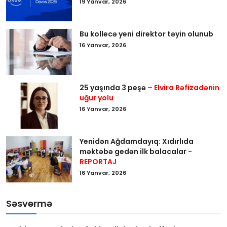
19 Yanvar, 2026
Bu kollecə yeni direktor təyin olunub
16 Yanvar, 2026
25 yaşında 3 peşə
– Elvira Rəfizadənin
uğur yolu
16 Yanvar, 2026
Yenidən Ağdamdayıq: Xıdırlıda
məktəbə gedən ilk balacalar
-
REPORTAJ
16 Yanvar, 2026
Səsvermə