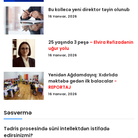
Bu kollecə yeni direktor təyin olunub
16 Yanvar, 2026
25 yaşında 3 peşə
– Elvira Rəfizadənin
uğur yolu
16 Yanvar, 2026
Yenidən Ağdamdayıq: Xıdırlıda
məktəbə gedən ilk balacalar
-
REPORTAJ
16 Yanvar, 2026
Səsvermə
Tədris prosesində süni intellektdən istifadə
edirsinizmi?