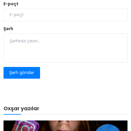
E-poçt
Şərh
Şərh göndər
Oxşar yazılar