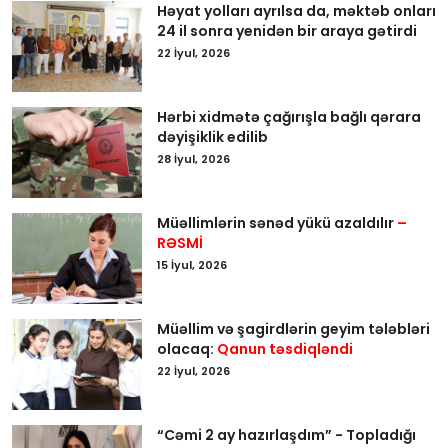
Həyat yolları ayrılsa da, məktəb onları
24 il sonra yenidən bir araya gətirdi
22 İyul, 2026
Hərbi xidmətə çağırışla bağlı qərara
dəyişiklik edilib
28 İyul, 2026
Müəllimlərin sənəd yükü azaldılır
–
RƏSMİ
15 İyul, 2026
Müəllim və şagirdlərin geyim tələbləri
olacaq:
Qanun təsdiqləndi
22 İyul, 2026
“Cəmi 2 ay hazırlaşdım” - Topladığı