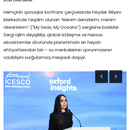
Həmçinin qonaqlar konfrans çərçivəsində Heydər Əliyev
Mərkəzində təqdim olunan “Mənim dənizlərim, mənim
okeanlarım” ("My Seas, My Oceans”) sərgisinə baxıblar.
Sərgi iqlim dəyişikliyi, qlobal istiləşmə və həssas
ekosistemlər dövründə planetimizin ən həyati
ehtiyatlarından biri – su mənbələrinin qorunmasının
vacibliyini vurğulamaq məqsədi daşıyır.