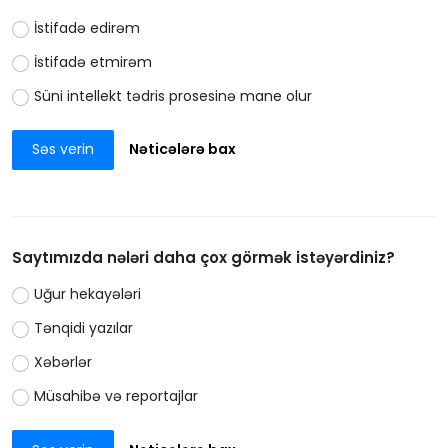
İstifadə edirəm
İstifadə etmirəm
Süni intellekt tədris prosesinə mane olur
Səs verin
Nəticələrə bax
Saytımızda nələri daha çox görmək istəyərdiniz?
Uğur hekayələri
Tənqidi yazılar
Xəbərlər
Müsahibə və reportajlar