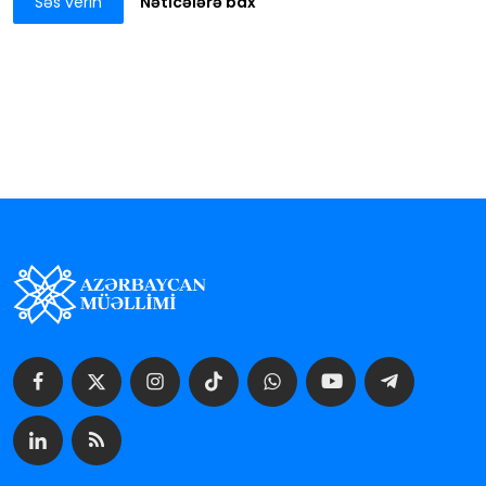
Səs verin
Nəticələrə bax