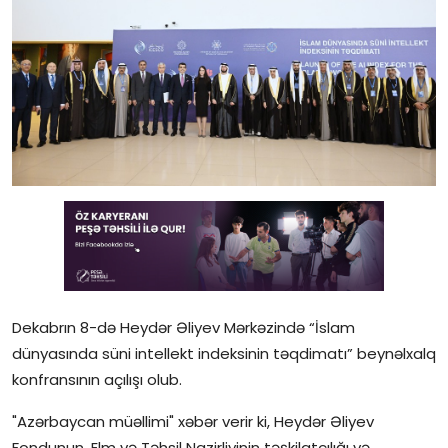
Gündəlik
Rəsmi
Təhsil
Müsahibə
Elm və innovasiya
Təhlil
Reportaj
Dekabrın 8-də Heydər Əliyev Mərkəzində “İslam
Pedaqogika
dünyasında süni intellekt indeksinin təqdimatı” beynəlxalq
konfransının açılışı olub.
Regionlar
"Azərbaycan müəllimi" xəbər verir ki, Heydər Əliyev
Qəzetin PDF arxivi
Fondunun, Elm və Təhsil Nazirliyinin təşkilatçılığı və