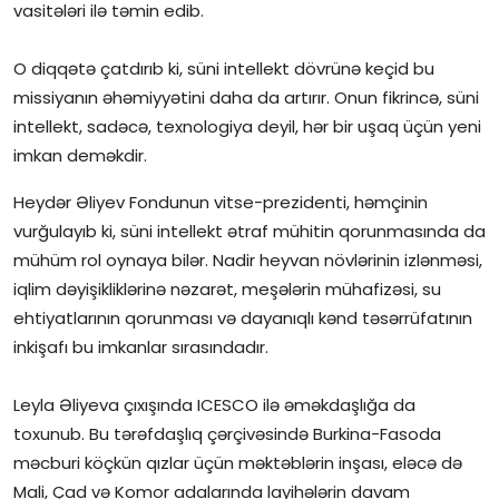
vasitələri ilə təmin edib.
O diqqətə çatdırıb ki, süni intellekt dövrünə keçid bu
missiyanın əhəmiyyətini daha da artırır. Onun fikrincə, süni
intellekt, sadəcə, texnologiya deyil, hər bir uşaq üçün yeni
imkan deməkdir.
Heydər Əliyev Fondunun vitse-prezidenti, həmçinin
vurğulayıb ki, süni intellekt ətraf mühitin qorunmasında da
mühüm rol oynaya bilər. Nadir heyvan növlərinin izlənməsi,
iqlim dəyişikliklərinə nəzarət, meşələrin mühafizəsi, su
ehtiyatlarının qorunması və dayanıqlı kənd təsərrüfatının
inkişafı bu imkanlar sırasındadır.
Leyla Əliyeva çıxışında ICESCO ilə əməkdaşlığa da
toxunub. Bu tərəfdaşlıq çərçivəsində Burkina-Fasoda
məcburi köçkün qızlar üçün məktəblərin inşası, eləcə də
Mali, Çad və Komor adalarında layihələrin davam