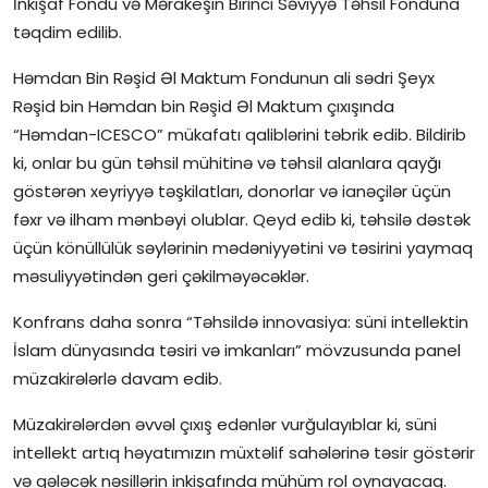
İnkişaf Fondu və Mərakeşin Birinci Səviyyə Təhsil Fonduna
təqdim edilib.
Həmdan Bin Rəşid Əl Maktum Fondunun ali sədri Şeyx
Rəşid bin Həmdan bin Rəşid Əl Maktum çıxışında
“Həmdan-ICESCO” mükafatı qaliblərini təbrik edib. Bildirib
ki, onlar bu gün təhsil mühitinə və təhsil alanlara qayğı
göstərən xeyriyyə təşkilatları, donorlar və ianəçilər üçün
fəxr və ilham mənbəyi olublar. Qeyd edib ki, təhsilə dəstək
üçün könüllülük səylərinin mədəniyyətini və təsirini yaymaq
məsuliyyətindən geri çəkilməyəcəklər.
Konfrans daha sonra “Təhsildə innovasiya: süni intellektin
İslam dünyasında təsiri və imkanları” mövzusunda panel
müzakirələrlə davam edib.
Müzakirələrdən əvvəl çıxış edənlər vurğulayıblar ki, süni
intellekt artıq həyatımızın müxtəlif sahələrinə təsir göstərir
və gələcək nəsillərin inkişafında mühüm rol oynayacaq.