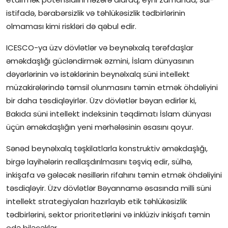
istifadə, bərabərsizlik və təhlükəsizlik tədbirlərinin
olmaması kimi riskləri də qəbul edir.
ICESCO-ya üzv dövlətlər və beynəlxalq tərəfdaşlar
əməkdaşlığı gücləndirmək əzmini, İslam dünyasının
dəyərlərinin və istəklərinin beynəlxalq süni intellekt
müzakirələrində təmsil olunmasını təmin etmək öhdəliyini
bir daha təsdiqləyirlər. Üzv dövlətlər bəyan edirlər ki,
Bakıda süni intellekt indeksinin təqdimatı İslam dünyası
üçün əməkdaşlığın yeni mərhələsinin əsasını qoyur.
Sənəd beynəlxalq təşkilatlarla konstruktiv əməkdaşlığı,
birgə layihələrin reallaşdırılmasını təşviq edir, sülhə,
inkişafa və gələcək nəsillərin rifahını təmin etmək öhdəliyini
təsdiqləyir. Üzv dövlətlər Bəyannamə əsasında milli süni
intellekt strategiyaları hazırlayıb etik təhlükəsizlik
tədbirlərini, sektor prioritetlərini və inklüziv inkişafı təmin
edə biləcəklər.