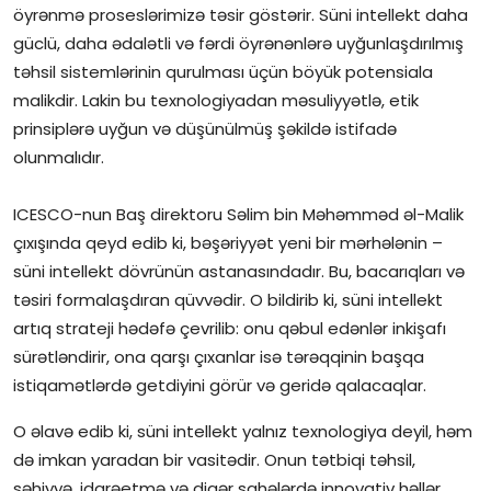
öyrənmə proseslərimizə təsir göstərir. Süni intellekt daha
güclü, daha ədalətli və fərdi öyrənənlərə uyğunlaşdırılmış
təhsil sistemlərinin qurulması üçün böyük potensiala
malikdir. Lakin bu texnologiyadan məsuliyyətlə, etik
prinsiplərə uyğun və düşünülmüş şəkildə istifadə
olunmalıdır.
ICESCO-nun Baş direktoru Səlim bin Məhəmməd əl-Malik
çıxışında qeyd edib ki, bəşəriyyət yeni bir mərhələnin –
süni intellekt dövrünün astanasındadır. Bu, bacarıqları və
təsiri formalaşdıran qüvvədir. O bildirib ki, süni intellekt
artıq strateji hədəfə çevrilib: onu qəbul edənlər inkişafı
sürətləndirir, ona qarşı çıxanlar isə tərəqqinin başqa
istiqamətlərdə getdiyini görür və geridə qalacaqlar.
O əlavə edib ki, süni intellekt yalnız texnologiya deyil, həm
də imkan yaradan bir vasitədir. Onun tətbiqi təhsil,
səhiyyə, idarəetmə və digər sahələrdə innovativ həllər