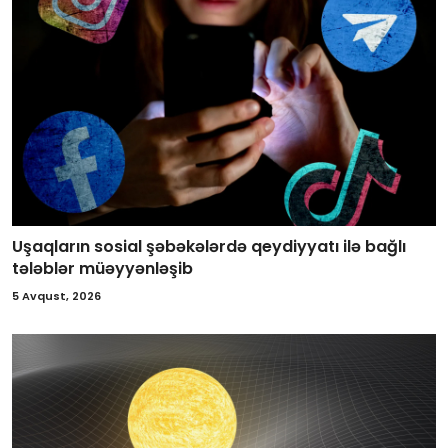
Uşaqların sosial şəbəkələrdə qeydiyyatı ilə bağlı
tələblər müəyyənləşib
5 Avqust, 2026