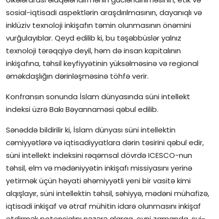
sosial-iqtisadi aspektlərin araşdırılmasının, dayanıqlı və
inklüziv texnoloji inkişafın təmin olunmasının önəmini
vurğulayıblar. Qeyd edilib ki, bu təşəbbüslər yalnız
texnoloji tərəqqiyə deyil, həm də insan kapitalının
inkişafına, təhsil keyfiyyətinin yüksəlməsinə və regional
əməkdaşlığın dərinləşməsinə töhfə verir.
Konfransın sonunda İslam dünyasında süni intellekt
indeksi üzrə Bakı Bəyannaməsi qəbul edilib.
Sənəddə bildirilir ki, İslam dünyası süni intellektin
cəmiyyətlərə və iqtisadiyyatlara dərin təsirini qəbul edir,
süni intellekt indeksini rəqəmsal dövrdə ICESCO-nun
təhsil, elm və mədəniyyətin inkişafı missiyasını yerinə
yetirmək üçün həyati əhəmiyyətli yeni bir vasitə kimi
alqışlayır, süni intellektin təhsil, səhiyyə, mədəni mühafizə,
iqtisadi inkişaf və ətraf mühitin idarə olunmasını inkişaf
etdirmək potensialını nəzərə alaraq, eyni zamanda, sui-