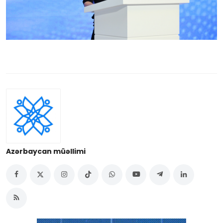
Azərbaycan müəllimi