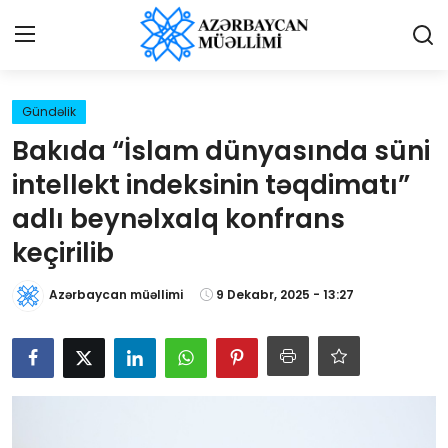
Giriş
Qeydiyyat
Gündəlik
Bakıda “İslam dünyasında süni
Qəzetə elan ver
intellekt indeksinin təqdimatı”
Əlaqə
adlı beynəlxalq konfrans
keçirilib
Haqqımızda
Azərbaycan müəllimi
9 Dekabr, 2025 - 13:27
Reklam və elan
Biz kimik?
Bütün xəbərlər