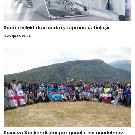
Süni intellekt dövründə iş tapmaq çətinləşir:
4 Avqust, 2026
Şuşa və Xankəndi diaspor gənclərinə unudulmaz