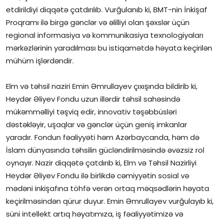
etdirildiyi diqqətə çatdırılıb. Vurğulanıb ki, BMT-nin İnkişaf
Proqramı ilə birgə gənclər və əlilliyi olan şəxslər üçün
regional informasiya və kommunikasiya texnologiyaları
mərkəzlərinin yaradılması bu istiqamətdə həyata keçirilən
mühüm işlərdəndir.
Elm və təhsil naziri Emin Əmrullayev çıxışında bildirib ki,
Heydər Əliyev Fondu uzun illərdir təhsil sahəsində
mükəmməlliyi təşviq edir, innovativ təşəbbüsləri
dəstəkləyir, uşaqlar və gənclər üçün geniş imkanlar
yaradır. Fondun fəaliyyəti həm Azərbaycanda, həm də
İslam dünyasında təhsilin gücləndirilməsində əvəzsiz rol
oynayır. Nazir diqqətə çatdırıb ki, Elm və Təhsil Nazirliyi
Heydər Əliyev Fondu ilə birlikdə cəmiyyətin sosial və
mədəni inkişafına töhfə verən ortaq məqsədlərin həyata
keçirilməsindən qürur duyur. Emin Əmrullayev vurğulayıb ki,
süni intellekt artıq həyatımıza, iş fəaliyyətimizə və