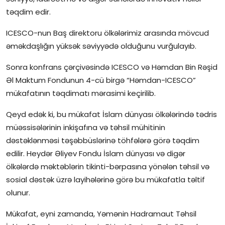
təqdim edir.
ICESCO-nun Baş direktoru ölkələrimiz arasında mövcud
əməkdaşlığın yüksək səviyyədə olduğunu vurğulayıb.
Sonra konfrans çərçivəsində ICESCO və Həmdan Bin Rəşid
Əl Maktum Fondunun 4-cü birgə “Həmdan-ICESCO”
mükafatının təqdimatı mərasimi keçirilib.
Qeyd edək ki, bu mükafat İslam dünyası ölkələrində tədris
müəssisələrinin inkişafına və təhsil mühitinin
dəstəklənməsi təşəbbüslərinə töhfələrə görə təqdim
edilir. Heydər Əliyev Fondu İslam dünyası və digər
ölkələrdə məktəblərin tikinti-bərpasına yönələn təhsil və
sosial dəstək üzrə layihələrinə görə bu mükafatla təltif
olunur.
Mükafat, eyni zamanda, Yəmənin Hadramaut Təhsil