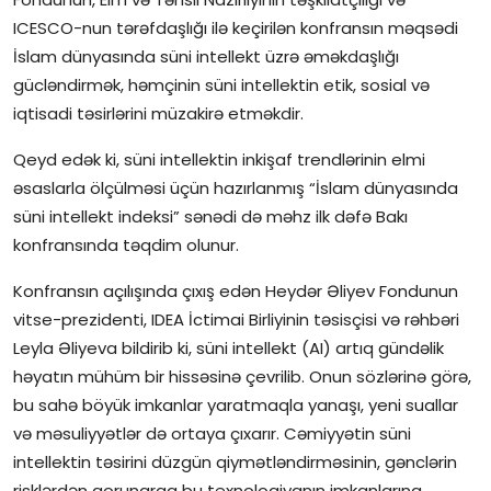
ICESCO-nun tərəfdaşlığı ilə keçirilən konfransın məqsədi
İctimai şura
İslam dünyasında süni intellekt üzrə əməkdaşlığı
gücləndirmək, həmçinin süni intellektin etik, sosial və
Dünya
iqtisadi təsirlərini müzakirə etməkdir.
Qeyd edək ki, süni intellektin inkişaf trendlərinin elmi
əsaslarla ölçülməsi üçün hazırlanmış “İslam dünyasında
süni intellekt indeksi” sənədi də məhz ilk dəfə Bakı
konfransında təqdim olunur.
Konfransın açılışında çıxış edən Heydər Əliyev Fondunun
vitse-prezidenti, IDEA İctimai Birliyinin təsisçisi və rəhbəri
Leyla Əliyeva bildirib ki, süni intellekt (AI) artıq gündəlik
həyatın mühüm bir hissəsinə çevrilib. Onun sözlərinə görə,
bu sahə böyük imkanlar yaratmaqla yanaşı, yeni suallar
və məsuliyyətlər də ortaya çıxarır. Cəmiyyətin süni
intellektin təsirini düzgün qiymətləndirməsinin, gənclərin
risklərdən qorunaraq bu texnologiyanın imkanlarına