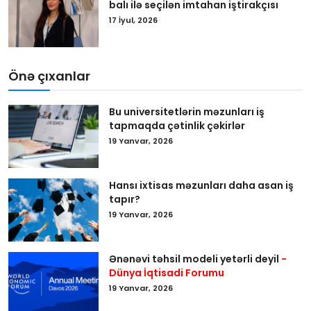
balı ilə seçilən imtahan iştirakçısı
17 İyul, 2026
Önə çıxanlar
Bu universitetlərin məzunları iş
tapmaqda çətinlik çəkirlər
19 Yanvar, 2026
Hansı ixtisas məzunları daha asan iş
tapır?
19 Yanvar, 2026
Ənənəvi təhsil modeli yetərli deyil
-
Dünya İqtisadi Forumu
19 Yanvar, 2026