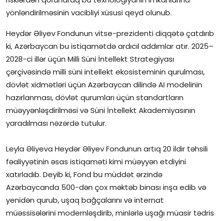
yönləndirilməsinin vacibliyi xüsusi qeyd olunub.
Heydər Əliyev Fondunun vitse-prezidenti diqqətə çatdırıb
ki, Azərbaycan bu istiqamətdə ardıcıl addımlar atır. 2025–
2028-ci illər üçün Milli Süni İntellekt Strategiyası
çərçivəsində milli süni intellekt ekosisteminin qurulması,
dövlət xidmətləri üçün Azərbaycan dilində AI modelinin
hazırlanması, dövlət qurumları üçün standartların
müəyyənləşdirilməsi və Süni İntellekt Akademiyasının
yaradılması nəzərdə tutulur.
Leyla Əliyeva Heydər Əliyev Fondunun artıq 20 ildir təhsili
fəaliyyətinin əsas istiqaməti kimi müəyyən etdiyini
xatırladıb. Deyib ki, Fond bu müddət ərzində
Azərbaycanda 500-dən çox məktəb binası inşa edib və
yenidən qurub, uşaq bağçalarını və internat
müəssisələrini modernləşdirib, minlərlə uşağı müasir tədris