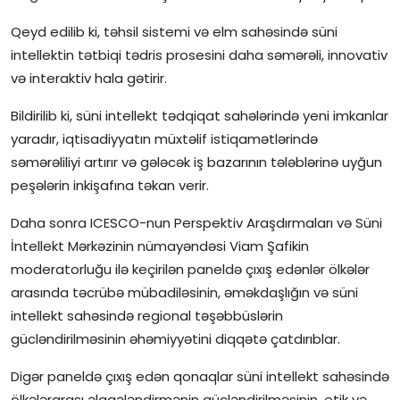
Qeyd edilib ki, təhsil sistemi və elm sahəsində süni
intellektin tətbiqi tədris prosesini daha səmərəli, innovativ
və interaktiv hala gətirir.
Bildirilib ki, süni intellekt tədqiqat sahələrində yeni imkanlar
yaradır, iqtisadiyyatın müxtəlif istiqamətlərində
səmərəliliyi artırır və gələcək iş bazarının tələblərinə uyğun
peşələrin inkişafına təkan verir.
Daha sonra ICESCO-nun Perspektiv Araşdırmaları və Süni
İntellekt Mərkəzinin nümayəndəsi Viam Şafikin
moderatorluğu ilə keçirilən paneldə çıxış edənlər ölkələr
arasında təcrübə mübadiləsinin, əməkdaşlığın və süni
intellekt sahəsində regional təşəbbüslərin
gücləndirilməsinin əhəmiyyətini diqqətə çatdırıblar.
Digər paneldə çıxış edən qonaqlar süni intellekt sahəsində
ölkələrarası əlaqələndirmənin gücləndirilməsinin, etik və